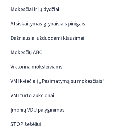
Mokesčiai ir jų dydžiai
Atsiskaitymas grynaisiais pinigais
Dažniausiai užduodami klausimai
Mokesčių ABC
Viktorina moksleiviams
VMI kviečia į „Pasimatymą su mokesčiais“
VMI turto aukcionai
Įmonių VDU palyginimas
STOP šešėliui