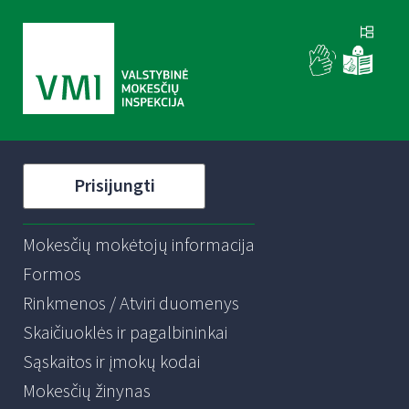
Prisijungti
Mokesčių mokėtojų informacija
Formos
Rinkmenos / Atviri duomenys
Skaičiuoklės ir pagalbininkai
Sąskaitos ir įmokų kodai
Mokesčių žinynas