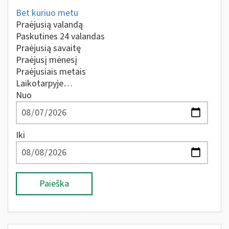
Bet kuriuo metu
Praėjusią valandą
Paskutines 24 valandas
Praėjusią savaitę
Praėjusį mėnesį
Praėjusiais metais
Laikotarpyje…
Nuo
Iki
Paieška