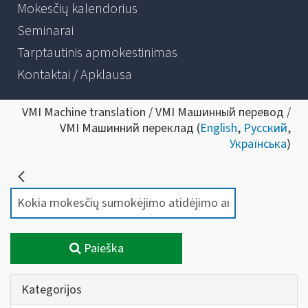
Mokesčių kalendorius
Seminarai
Tarptautinis apmokestinimas
Kontaktai / Apklausa
VMI Machine translation / VMI Машинный перевод /
VMI Машинний переклад (
English
,
Русский
,
Українська
)
Paieška
Kategorijos