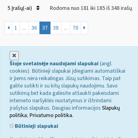
5 Įrašų(-ai)
Rodoma nuo 181 iki 185 iš 348 irašų.
1
...
36
37
38
...
70
Uždaryti
Šioje svetainėje naudojami slapukai
(angl.
cookies). Būtinieji slapukai įdiegiami automatiškai
ir jiems nėra reikalingas Jūsų sutikimas. Taip pat
galite sutikti ir su kitų slapukų naudojimu. Savo
sutikimą bet kada galėsite atšaukti pakeisdami
interneto naršyklės nustatymus ir ištrindami
įrašytus slapukus. Daugiau informacijos
Slapukų
politika
;
Privatumo politika.
Būtinieji slapukai