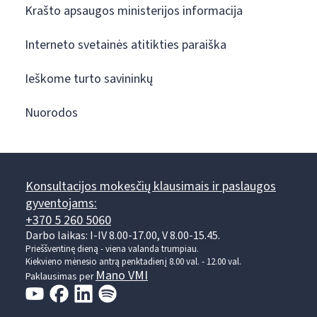
Krašto apsaugos ministerijos informacija
Interneto svetainės atitikties paraiška
Ieškome turto savininkų
Nuorodos
Konsultacijos mokesčių klausimais ir paslaugos
gyventojams:
+370 5 260 5060
Darbo laikas: I-IV 8.00-17.00, V 8.00-15.45.
Prieššventinę dieną - viena valanda trumpiau.
Kiekvieno mėnesio antrą penktadienį 8.00 val. - 12.00 val.
Mano VMI
Paklausimas per