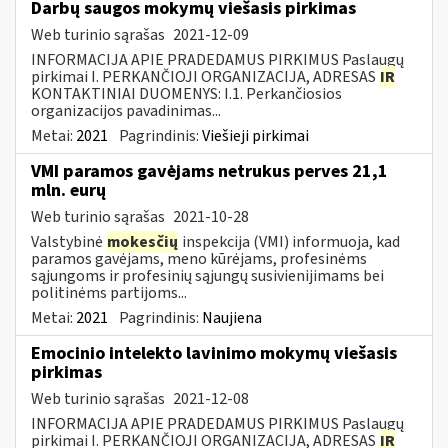
Darbų saugos mokymų viešasis pirkimas
Web turinio sąrašas
2021-12-09
INFORMACIJA APIE PRADEDAMUS PIRKIMUS Paslaugų
pirkimai I. PERKANČIOJI ORGANIZACIJA, ADRESAS
IR
KONTAKTINIAI DUOMENYS: I.1. Perkančiosios
organizacijos pavadinimas...
Metai:
2021
Pagrindinis:
Viešieji pirkimai
VMI paramos gavėjams netrukus perves 21,1
mln. eurų
Web turinio sąrašas
2021-10-28
Valstybinė
mokesčių
inspekcija (VMI) informuoja, kad
paramos gavėjams, meno kūrėjams, profesinėms
sąjungoms ir profesinių sąjungų susivienijimams bei
politinėms partijoms...
Metai:
2021
Pagrindinis:
Naujiena
Emocinio intelekto lavinimo mokymų viešasis
pirkimas
Web turinio sąrašas
2021-12-08
INFORMACIJA APIE PRADEDAMUS PIRKIMUS Paslaugų
pirkimai I. PERKANČIOJI ORGANIZACIJA, ADRESAS
IR