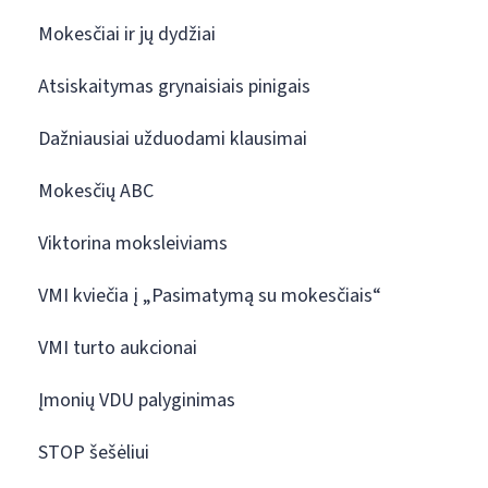
Mokesčiai ir jų dydžiai
Atsiskaitymas grynaisiais pinigais
Dažniausiai užduodami klausimai
Mokesčių ABC
Viktorina moksleiviams
VMI kviečia į „Pasimatymą su mokesčiais“
VMI turto aukcionai
Įmonių VDU palyginimas
STOP šešėliui