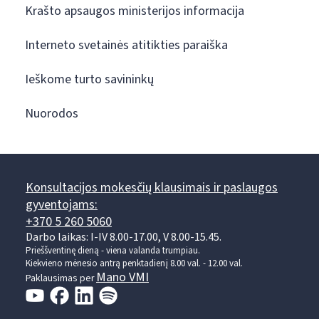
Krašto apsaugos ministerijos informacija
Interneto svetainės atitikties paraiška
Ieškome turto savininkų
Nuorodos
Konsultacijos mokesčių klausimais ir paslaugos
gyventojams:
+370 5 260 5060
Darbo laikas: I-IV 8.00-17.00, V 8.00-15.45.
Prieššventinę dieną - viena valanda trumpiau.
Kiekvieno mėnesio antrą penktadienį 8.00 val. - 12.00 val.
Mano VMI
Paklausimas per