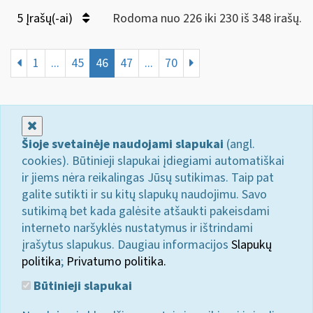
5 Įrašų(-ai)
Rodoma nuo 226 iki 230 iš 348 irašų.
1
...
45
46
47
...
70
Uždaryti
Šioje svetainėje naudojami slapukai
(angl.
cookies). Būtinieji slapukai įdiegiami automatiškai
ir jiems nėra reikalingas Jūsų sutikimas. Taip pat
galite sutikti ir su kitų slapukų naudojimu. Savo
sutikimą bet kada galėsite atšaukti pakeisdami
interneto naršyklės nustatymus ir ištrindami
įrašytus slapukus. Daugiau informacijos
Slapukų
politika
;
Privatumo politika.
Būtinieji slapukai