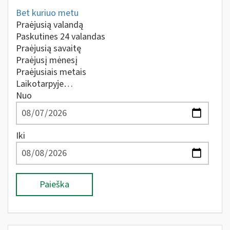
Bet kuriuo metu
Praėjusią valandą
Paskutines 24 valandas
Praėjusią savaitę
Praėjusį mėnesį
Praėjusiais metais
Laikotarpyje…
Nuo
Iki
Paieška