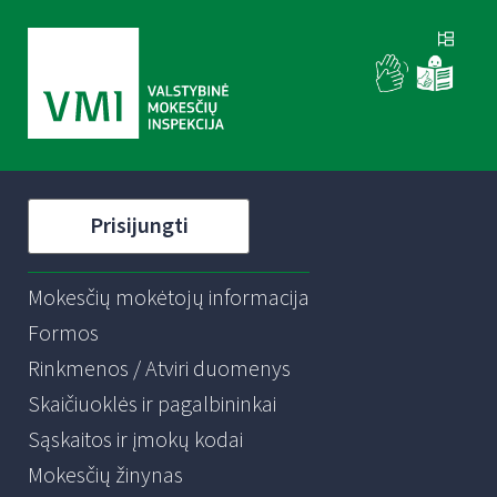
Prisijungti
Mokesčių mokėtojų informacija
Formos
Rinkmenos / Atviri duomenys
Skaičiuoklės ir pagalbininkai
Sąskaitos ir įmokų kodai
Mokesčių žinynas