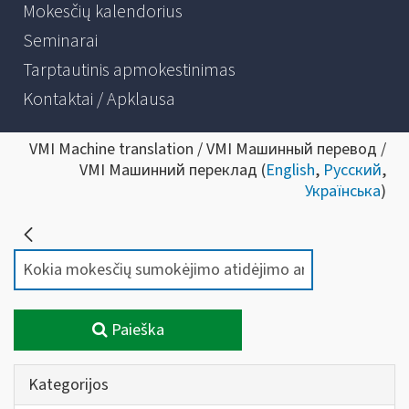
Mokesčių kalendorius
Seminarai
Tarptautinis apmokestinimas
Kontaktai / Apklausa
VMI Machine translation / VMI Машинный перевод /
VMI Машинний переклад (
English
,
Русский
,
Українська
)
Paieška
Kategorijos