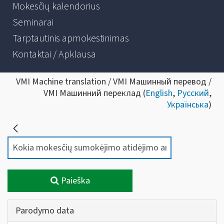
Mokesčių kalendorius
Seminarai
Tarptautinis apmokestinimas
Kontaktai / Apklausa
VMI Machine translation / VMI Машинный перевод /
VMI Машинний переклад (
English
,
Русский
,
Українська
)
Paieška
Parodymo data