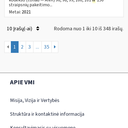
straipsnių pakeitimo...
Metai:
2021
10 Įrašų(-ai)
Rodoma nuo 1 iki 10 iš 348 irašų.
1
2
3
...
35
APIE VMI
Misija, Vizija ir Vertybės
Struktūra ir kontaktinė informacija
Konsultavimasis su visuomene