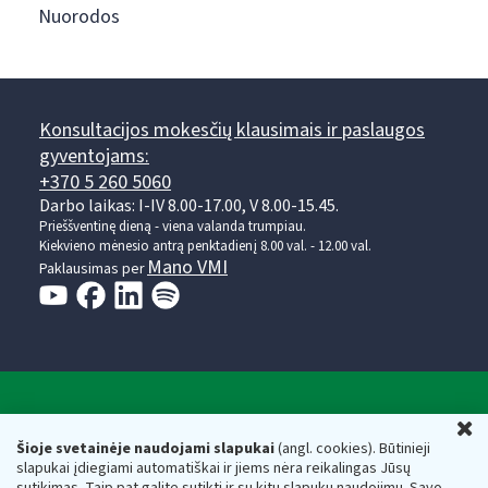
Nuorodos
Konsultacijos mokesčių klausimais ir paslaugos
gyventojams:
+370 5 260 5060
Darbo laikas: I-IV 8.00-17.00, V 8.00-15.45.
Prieššventinę dieną - viena valanda trumpiau.
Kiekvieno mėnesio antrą penktadienį 8.00 val. - 12.00 val.
Mano VMI
Paklausimas per
Valstybinė mokesčių inspekcija prie Lietuvos
U
Respublikos finansų ministerijos
Šioje svetainėje naudojami slapukai
(angl. cookies). Būtinieji
slapukai įdiegiami automatiškai ir jiems nėra reikalingas Jūsų
Biudžetinė įstaiga. Juridinio asmens kodas — 188659752,
sutikimas. Taip pat galite sutikti ir su kitų slapukų naudojimu. Savo