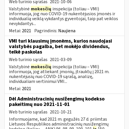
Web turinio sąrašas
2021-10-06
Valstybinė
mokesčių
inspekcija (toliau – VMI)
informuoja, jog nuo COVID-19 nukentėjusios įmonės ir
individualią veiklą vykdantys gyventojai, taip pat veiklos
nevykdantys...
Metai:
2021
Pagrindinis:
Naujiena
VMI turi klausimų įmonėms, kurios naudojasi
valstybės pagalba, bet mokėjo dividendus,
teikė paskolas
Web turinio sąrašas
2021-03-09
Valstybinė
mokesčių
inspekcija (toliau – VMI)
informuoja, jog atliekant įmonių, įtrauktų į 2021 m.
nukentėjusių nuo COVID-19 sąrašą, analizę,
individualiam vertinimui VMI...
Metai:
2021
Dėl Administracinių nusižengimų kodekso
pakeitimų nuo 2021-11-01
Web turinio sąrašas
2021-10-21
Informuojame, kad 2021 m. gegužės 27 d. priimtas
Lietuvos Respublikos administracinių nusižengimų
kodekso (toliau — ANK) 96, 98, 99, 100, 101
ir
150