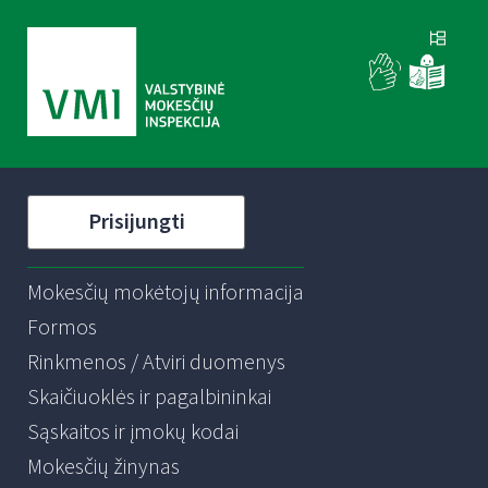
Prisijungti
Mokesčių mokėtojų informacija
Formos
Rinkmenos / Atviri duomenys
Skaičiuoklės ir pagalbininkai
Sąskaitos ir įmokų kodai
Mokesčių žinynas