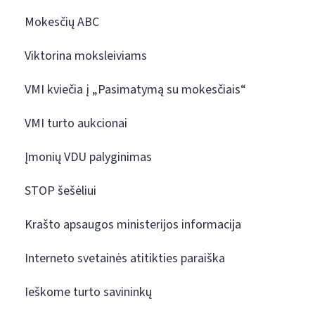
Mokesčių ABC
Viktorina moksleiviams
VMI kviečia į „Pasimatymą su mokesčiais“
VMI turto aukcionai
Įmonių VDU palyginimas
STOP šešėliui
Krašto apsaugos ministerijos informacija
Interneto svetainės atitikties paraiška
Ieškome turto savininkų