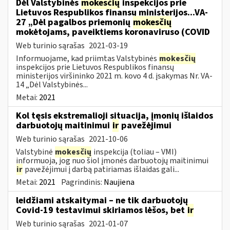
Dėl Valstybinės
mokesčių
inspekcijos prie
Lietuvos Respublikos finansų ministerijos...VA-
27 „Dėl pagalbos priemonių
mokesčių
mokėtojams, paveiktiems koronaviruso (COVID
Web turinio sąrašas
2021-03-19
Informuojame, kad priimtas Valstybinės
mokesčių
inspekcijos prie Lietuvos Respublikos finansų
ministerijos viršininko 2021 m. kovo 4 d. įsakymas Nr. VA-
14 „Dėl Valstybinės...
Metai:
2021
Kol tęsis ekstremalioji situacija, įmonių išlaidos
darbuotojų maitinimui
ir
pavežėjimui
Web turinio sąrašas
2021-10-06
Valstybinė
mokesčių
inspekcija (toliau – VMI)
informuoja, jog nuo šiol įmonės darbuotojų maitinimui
ir
pavežėjimui į darbą patiriamas išlaidas gali...
Metai:
2021
Pagrindinis:
Naujiena
leidžiami atskaitymai – ne tik darbuotojų
Covid-19 testavimui skiriamos lėšos, bet
ir
Web turinio sąrašas
2021-01-07