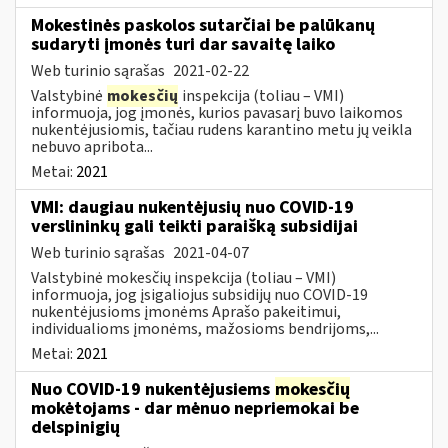
Mokestinės paskolos sutarčiai be palūkanų
sudaryti įmonės turi dar savaitę laiko
Web turinio sąrašas
2021-02-22
Valstybinė
mokesčių
inspekcija (toliau – VMI)
informuoja, jog įmonės, kurios pavasarį buvo laikomos
nukentėjusiomis, tačiau rudens karantino metu jų veikla
nebuvo apribota...
Metai:
2021
VMI: daugiau nukentėjusių nuo COVID-19
verslininkų gali teikti paraišką subsidijai
Web turinio sąrašas
2021-04-07
Valstybinė mokesčių inspekcija (toliau – VMI)
informuoja, jog įsigaliojus subsidijų nuo COVID-19
nukentėjusioms įmonėms Aprašo pakeitimui,
individualioms įmonėms, mažosioms bendrijoms,...
Metai:
2021
Nuo COVID-19 nukentėjusiems
mokesčių
mokėtojams - dar mėnuo nepriemokai be
delspinigių