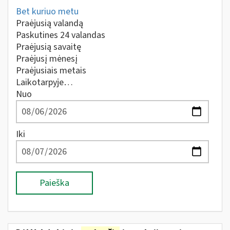
Bet kuriuo metu
Praėjusią valandą
Paskutines 24 valandas
Praėjusią savaitę
Praėjusį mėnesį
Praėjusiais metais
Laikotarpyje…
Nuo
Iki
Paieška