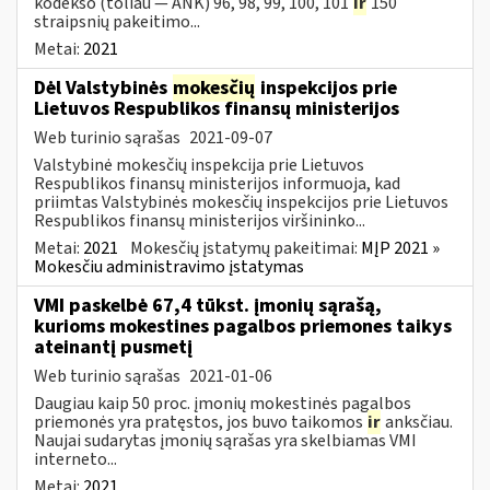
kodekso (toliau — ANK) 96, 98, 99, 100, 101
ir
150
straipsnių pakeitimo...
Metai:
2021
Dėl Valstybinės
mokesčių
inspekcijos prie
Lietuvos Respublikos finansų ministerijos
Web turinio sąrašas
2021-09-07
Valstybinė mokesčių inspekcija prie Lietuvos
Respublikos finansų ministerijos informuoja, kad
priimtas Valstybinės mokesčių inspekcijos prie Lietuvos
Respublikos finansų ministerijos viršininko...
Metai:
2021
Mokesčių įstatymų pakeitimai:
MĮP 2021 »
Mokesčiu administravimo įstatymas
VMI paskelbė 67,4 tūkst. įmonių sąrašą,
kurioms mokestines pagalbos priemones taikys
ateinantį pusmetį
Web turinio sąrašas
2021-01-06
Daugiau kaip 50 proc. įmonių mokestinės pagalbos
priemonės yra pratęstos, jos buvo taikomos
ir
anksčiau.
Naujai sudarytas įmonių sąrašas yra skelbiamas VMI
interneto...
Metai:
2021