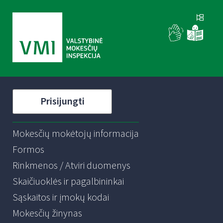
Prisijungti
Mokesčių mokėtojų informacija
Formos
Rinkmenos / Atviri duomenys
Skaičiuoklės ir pagalbininkai
Sąskaitos ir įmokų kodai
Mokesčių žinynas