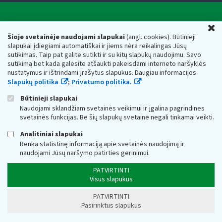
Valstybinė mokesčių inspekcija prie Lietuvos
U
Respublikos finansų ministerijos
Šioje svetainėje naudojami slapukai
(angl. cookies). Būtinieji
slapukai įdiegiami automatiškai ir jiems nėra reikalingas Jūsų
Biudžetinė įstaiga. Juridinio asmens kodas — 188659752,
sutikimas. Taip pat galite sutikti ir su kitų slapukų naudojimu. Savo
adresas: Vasario 16-osios g. 14, 01107 Vilnius, Lietuva, el.paštas:
sutikimą bet kada galėsite atšaukti pakeisdami interneto naršyklės
vmi@vmi.lt
, E. pristatymo dėžutės adresas 188659752
nustatymus ir ištrindami įrašytus slapukus. Daugiau informacijos
Duomenys apie Valstybinę mokesčių inspekciją prie Lietuvos
Slapukų politika
;
Privatumo politika.
Respublikos finansų ministerijos kaupiami ir saugomi Juridinių
asmenų registre
Būtinieji slapukai
Naudojami sklandžiam svetainės veikimui ir įgalina pagrindines
svetainės funkcijas. Be šių slapukų svetainė negali tinkamai veikti.
Analitiniai slapukai
Renka statistinę informaciją apie svetainės naudojimą ir
naudojami Jūsų naršymo patirties gerinimui.
PATVIRTINTI
Visus slapukus
PATVIRTINTI
Pasirinktus slapukus