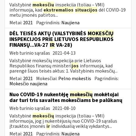
Valstybinė
mokesčių
inspekcija (toliau – VMI)
informuoja, kad
ekstremalios
situacijos
dėl COVID-19
metu įmonės patirtos...
Metai:
2021
Pagrindinis:
Naujiena
DĖL TEISĖS AKTŲ (VALSTYBINĖS
MOKESČIŲ
INSPEKCIJOS PRIE LIETUVOS RESPUBLIKOS
FINANSŲ...VA-27
IR
VA-28)
Web turinio sąrašas
2021-04-13
Valstybinė mokesčių inspekcija prie Lietuvos
Respublikos finansų ministeri
jos
informuoja, kad
parengė šiuos teisės aktus: 1. Valstybinės mokesčių...
Metai:
2021
Mokesčiai:
Pelno mokestis
Pagrindinis:
Mokesčio naujiena
Nuo COVID-19 nukentėję
mokesčių
mokėtojai
dar turi tris savaites mokesčiams be palūkanų
Web turinio sąrašas
2021-08-10
Valstybinė
mokesčių
inspekcija (toliau – VMI)
informuoja, jog į nukentėjusių nuo COVID-19 sąrašus
įtrauktos įmonės
ir
individualią veiklą vykdantys...
Metai:
2021
Pagrindinis:
Naujiena