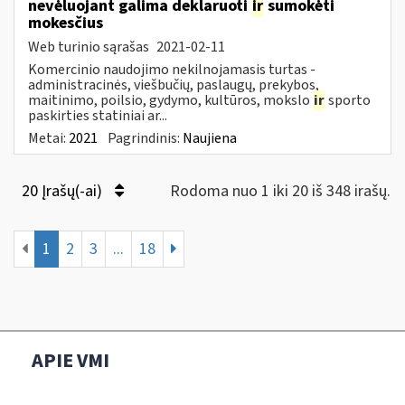
nevėluojant galima deklaruoti
ir
sumokėti
mokesčius
Web turinio sąrašas
2021-02-11
Komercinio naudojimo nekilnojamasis turtas -
administracinės, viešbučių, paslaugų, prekybos,
maitinimo, poilsio, gydymo, kultūros, mokslo
ir
sporto
paskirties statiniai ar...
Metai:
2021
Pagrindinis:
Naujiena
20 Įrašų(-ai)
Rodoma nuo 1 iki 20 iš 348 irašų.
1
2
3
...
18
APIE VMI