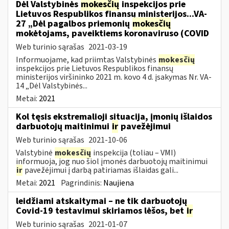
Dėl Valstybinės
mokesčių
inspekcijos prie
Lietuvos Respublikos finansų ministerijos...VA-
27 „Dėl pagalbos priemonių
mokesčių
mokėtojams, paveiktiems koronaviruso (COVID
Web turinio sąrašas
2021-03-19
Informuojame, kad priimtas Valstybinės
mokesčių
inspekcijos prie Lietuvos Respublikos finansų
ministerijos viršininko 2021 m. kovo 4 d. įsakymas Nr. VA-
14 „Dėl Valstybinės...
Metai:
2021
Kol tęsis ekstremalioji situacija, įmonių išlaidos
darbuotojų maitinimui
ir
pavežėjimui
Web turinio sąrašas
2021-10-06
Valstybinė
mokesčių
inspekcija (toliau – VMI)
informuoja, jog nuo šiol įmonės darbuotojų maitinimui
ir
pavežėjimui į darbą patiriamas išlaidas gali...
Metai:
2021
Pagrindinis:
Naujiena
leidžiami atskaitymai – ne tik darbuotojų
Covid-19 testavimui skiriamos lėšos, bet
ir
Web turinio sąrašas
2021-01-07