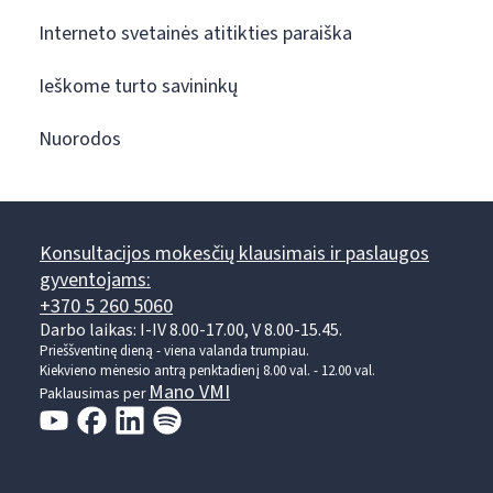
Interneto svetainės atitikties paraiška
Ieškome turto savininkų
Nuorodos
Konsultacijos mokesčių klausimais ir paslaugos
gyventojams:
+370 5 260 5060
Darbo laikas: I-IV 8.00-17.00, V 8.00-15.45.
Prieššventinę dieną - viena valanda trumpiau.
Kiekvieno mėnesio antrą penktadienį 8.00 val. - 12.00 val.
Mano VMI
Paklausimas per