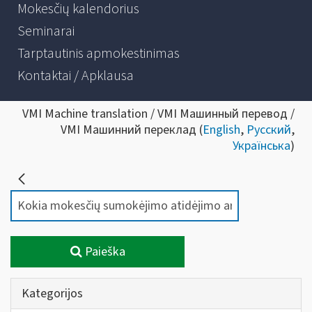
Mokesčių kalendorius
Seminarai
Tarptautinis apmokestinimas
Kontaktai / Apklausa
VMI Machine translation / VMI Машинный перевод /
VMI Машинний переклад (
English
,
Русский
,
Українська
)
Paieška
Kategorijos