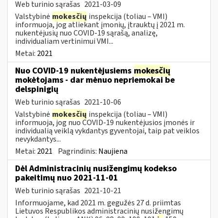
Web turinio sąrašas
2021-03-09
Valstybinė
mokesčių
inspekcija (toliau – VMI)
informuoja, jog atliekant įmonių, įtrauktų į 2021 m.
nukentėjusių nuo COVID-19 sąrašą, analizę,
individualiam vertinimui VMI...
Metai:
2021
Nuo COVID-19 nukentėjusiems
mokesčių
mokėtojams - dar mėnuo nepriemokai be
delspinigių
Web turinio sąrašas
2021-10-06
Valstybinė
mokesčių
inspekcija (toliau – VMI)
informuoja, jog nuo COVID-19 nukentėjusios įmonės ir
individualią veiklą vykdantys gyventojai, taip pat veiklos
nevykdantys...
Metai:
2021
Pagrindinis:
Naujiena
Dėl Administracinių nusižengimų kodekso
pakeitimų nuo 2021-11-01
Web turinio sąrašas
2021-10-21
Informuojame, kad 2021 m. gegužės 27 d. priimtas
Lietuvos Respublikos administracinių nusižengimų