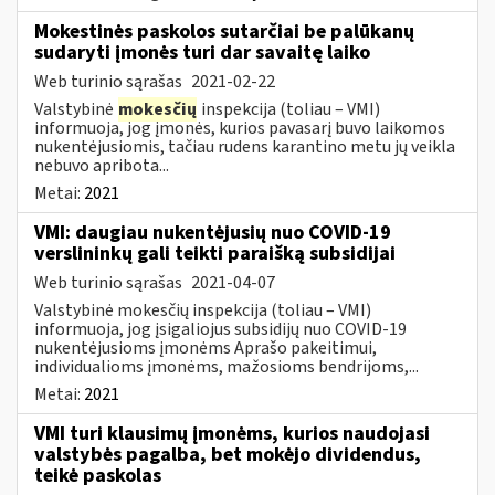
Mokestinės paskolos sutarčiai be palūkanų
sudaryti įmonės turi dar savaitę laiko
Web turinio sąrašas
2021-02-22
Valstybinė
mokesčių
inspekcija (toliau – VMI)
informuoja, jog įmonės, kurios pavasarį buvo laikomos
nukentėjusiomis, tačiau rudens karantino metu jų veikla
nebuvo apribota...
Metai:
2021
VMI: daugiau nukentėjusių nuo COVID-19
verslininkų gali teikti paraišką subsidijai
Web turinio sąrašas
2021-04-07
Valstybinė mokesčių inspekcija (toliau – VMI)
informuoja, jog įsigaliojus subsidijų nuo COVID-19
nukentėjusioms įmonėms Aprašo pakeitimui,
individualioms įmonėms, mažosioms bendrijoms,...
Metai:
2021
VMI turi klausimų įmonėms, kurios naudojasi
valstybės pagalba, bet mokėjo dividendus,
teikė paskolas