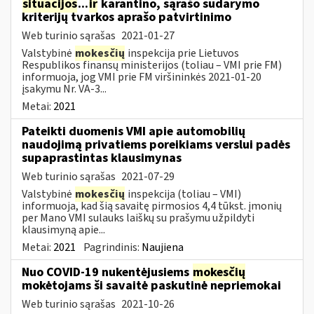
situacijos
...
ir
karantino, sąrašo sudarymo
kriterijų tvarkos aprašo patvirtinimo
Web turinio sąrašas
2021-01-27
Valstybinė
mokesčių
inspekcija prie Lietuvos
Respublikos finansų ministerijos (toliau – VMI prie FM)
informuoja, jog VMI prie FM viršininkės 2021-01-20
įsakymu Nr. VA-3...
Metai:
2021
Pateikti duomenis VMI apie automobilių
naudojimą privatiems poreikiams verslui padės
supaprastintas klausimynas
Web turinio sąrašas
2021-07-29
Valstybinė
mokesčių
inspekcija (toliau – VMI)
informuoja, kad šią savaitę pirmosios 4,4 tūkst. įmonių
per Mano VMI sulauks laiškų su prašymu užpildyti
klausimyną apie...
Metai:
2021
Pagrindinis:
Naujiena
Nuo COVID-19 nukentėjusiems
mokesčių
mokėtojams ši savaitė paskutinė nepriemokai
Web turinio sąrašas
2021-10-26