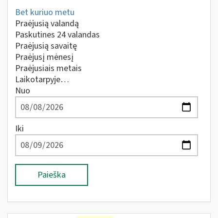
Bet kuriuo metu
Praėjusią valandą
Paskutines 24 valandas
Praėjusią savaitę
Praėjusį mėnesį
Praėjusiais metais
Laikotarpyje…
Nuo
Iki
Paieška