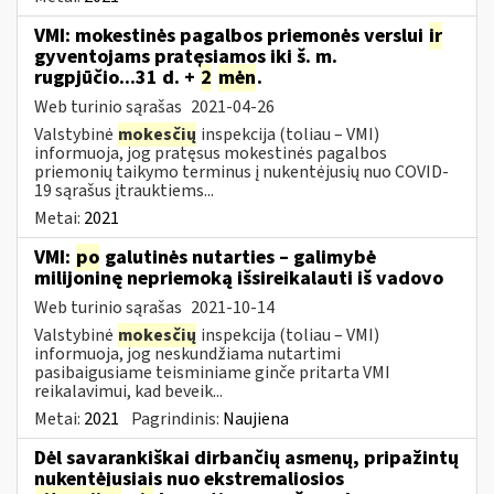
VMI: mokestinės pagalbos priemonės verslui
ir
gyventojams pratęsiamos iki š. m.
rugpjūčio...31 d. +
2
mėn
.
Web turinio sąrašas
2021-04-26
Valstybinė
mokesčių
inspekcija (toliau – VMI)
informuoja, jog pratęsus mokestinės pagalbos
priemonių taikymo terminus į nukentėjusių nuo COVID-
19 sąrašus įtrauktiems...
Metai:
2021
VMI:
po
galutinės nutarties – galimybė
milijoninę nepriemoką išsireikalauti iš vadovo
Web turinio sąrašas
2021-10-14
Valstybinė
mokesčių
inspekcija (toliau – VMI)
informuoja, jog neskundžiama nutartimi
pasibaigusiame teisminiame ginče pritarta VMI
reikalavimui, kad beveik...
Metai:
2021
Pagrindinis:
Naujiena
Dėl savarankiškai dirbančių asmenų, pripažintų
nukentėjusiais nuo ekstremaliosios