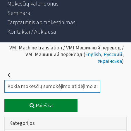
Mokesčių kalendorius
Seminarai
Tarptautinis apmokestinimas
Kontaktai / Apklausa
VMI Machine translation / VMI Машинный перевод /
VMI Машинний переклад (
English
,
Русский
,
Українська
)
Paieška
Kategorijos