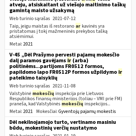
atveju, atsiskaitant už viešojo maitinimo taškų
gamintą maisto užsakymą
Web turinio sąrašas
2021-07-12
Taip, jeigu maistas iš restorano
ar
kavinės yra
pristatomas į tokį mažmeninės prekybos tašką
atsiėmimui.
Metai:
2021
V-45 „Dėl Prašymo pervesti pajamų mokesčio
dalį paramos gavėjams
ir
(arba)
politinėms...partijoms FR0512 formos,
papildomo lapo FR0512P formos užpildymo
ir
pateikimo taisyklių
Web turinio sąrašas
2021-11-08
Valstybinė
mokesčių
inspekcija prie Lietuvos
Respublikos finansų ministerijos (toliau – VMI prie FM)
praneša, kad Valstybinės
mokesčių
inspekcijos...
Metai:
2021
Mokesčiai:
Gyventojų pajamų mokestis
Dėl nekilnojamojo turto, vertinamo masiniu
būdu, mokestinių verčių nustatymo
Web turinio sąrašas
2021-01-19