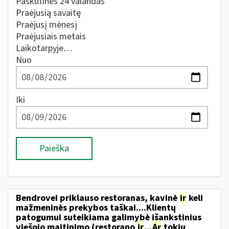
Paskutines 24 valandas
Praėjusią savaitę
Praėjusį mėnesį
Praėjusiais metais
Laikotarpyje…
Nuo
Iki
Paieška
Bendrovei priklauso restoranas, kavinė
ir
keli
mažmeninės prekybos taškai....Klientų
patogumui suteikiama galimybė išankstinius
viešojo maitinimo (restorano
ir
...
Ar
tokiu