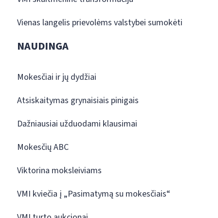
Vienas langelis prievolėms valstybei sumokėti
NAUDINGA
Mokesčiai ir jų dydžiai
Atsiskaitymas grynaisiais pinigais
Dažniausiai užduodami klausimai
Mokesčių ABC
Viktorina moksleiviams
VMI kviečia į „Pasimatymą su mokesčiais“
VMI turto aukcionai