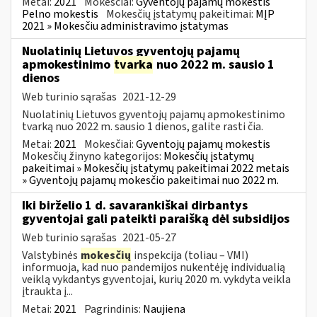
Metai:
2021
Mokesčiai:
Gyventojų pajamų mokestis
Pelno mokestis
Mokesčių įstatymų pakeitimai:
MĮP
2021 » Mokesčiu administravimo įstatymas
Nuolatinių Lietuvos gyventojų pajamų
apmokestinimo
tvarka
nuo 2022 m. sausio 1
dienos
Web turinio sąrašas
2021-12-29
Nuolatinių Lietuvos gyventojų pajamų apmokestinimo
tvarką nuo 2022 m. sausio 1 dienos, galite rasti čia.
Metai:
2021
Mokesčiai:
Gyventojų pajamų mokestis
Mokesčių žinyno kategorijos:
Mokesčių įstatymų
pakeitimai » Mokesčių įstatymų pakeitimai 2022 metais
» Gyventojų pajamų mokesčio pakeitimai nuo 2022 m.
Iki birželio 1 d. savarankiškai dirbantys
gyventojai gali pateikti paraišką dėl subsidijos
Web turinio sąrašas
2021-05-27
Valstybinės
mokesčių
inspekcija (toliau – VMI)
informuoja, kad nuo pandemijos nukentėję individualią
veiklą vykdantys gyventojai, kurių 2020 m. vykdyta veikla
įtraukta į...
Metai:
2021
Pagrindinis:
Naujiena