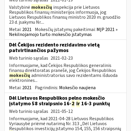
Valstybinė
mokesčių
inspekcija prie Lietuvos
Respublikos finansų ministerijos informuoja, jog
Lietuvos Respublikos finansų ministro 2020 m. gruodžio
23 d. įsakymu Nr....
Metai:
2021
Mokesčių įstatymų pakeitimai:
MĮP 2021 »
Nekilnojamojo turto mokesčio įstatymas
Dėl Čekijos rezidento rezidavimo vietą
patvirtinančios pažymos
Web turinio sąrašas
2021-02-23
Informuojame, kad Čekijos Respublikos generalinis
finansų direktoratas pranešė, jog Čekijos Respublikos
mokesčių
administratorius savo rezidentams išduoda
elektronines...
Metai:
2021
Pagrindinis:
Mokesčio naujiena
Dėl Lietuvos Respublikos pelno mokesčio
įstatymo 58 straipsnio 16-
2
ir
16-3 punktų
Web turinio sąrašas
2021-05-12
Informuojame, kad 2021-04-28 Lietuvos Respublikos
Vyriausybė priėmė nutarimą Nr. 313 „Dėl Lietuvos
Respublikos investicijų įstatymo 154, 155, 156 straipsnių