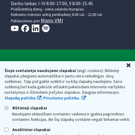
Darbo laikas: I-IV 8.00-17.00, V 8.00-15.45.
Prieššventinę dieną - viena valanda trumpiau.
Kiekvieno mėnesio antrą penktadienį 8.00 val. - 12.00 val.
Mano VMI
Paklausimas per
Valstybinė mokesčių inspekcija prie Lietuvos
U
Respublikos finansų ministerijos
Šioje svetainėje naudojami slapukai
(angl. cookies). Būtinieji
slapukai įdiegiami automatiškai ir jiems nėra reikalingas Jūsų
Biudžetinė įstaiga. Juridinio asmens kodas — 188659752,
sutikimas. Taip pat galite sutikti ir su kitų slapukų naudojimu. Savo
adresas: Vasario 16-osios g. 14, 01107 Vilnius, Lietuva, el.paštas:
sutikimą bet kada galėsite atšaukti pakeisdami interneto naršyklės
vmi@vmi.lt
, E. pristatymo dėžutės adresas 188659752
nustatymus ir ištrindami įrašytus slapukus. Daugiau informacijos
Duomenys apie Valstybinę mokesčių inspekciją prie Lietuvos
Slapukų politika
;
Privatumo politika.
Respublikos finansų ministerijos kaupiami ir saugomi Juridinių
asmenų registre
Būtinieji slapukai
Naudojami sklandžiam svetainės veikimui ir įgalina pagrindines
svetainės funkcijas. Be šių slapukų svetainė negali tinkamai veikti.
Analitiniai slapukai