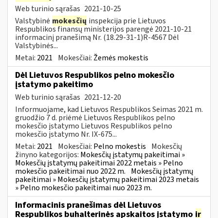
Web turinio sąrašas
2021-10-25
Valstybinė
mokesčių
inspekcija prie Lietuvos
Respublikos finansų ministerijos parengė 2021-10-21
informacinį pranešimą Nr. (18.29-31-1)R-4567 Dėl
Valstybinės...
Metai:
2021
Mokesčiai:
Žemės mokestis
Dėl Lietuvos Respublikos pelno mokesčio
įstatymo pakeitimo
Web turinio sąrašas
2021-12-20
Informuojame, kad Lietuvos Respublikos Seimas 2021 m.
gruodžio 7 d. priėmė Lietuvos Respublikos pelno
mokesčio įstatymo Lietuvos Respublikos pelno
mokesčio įstatymo Nr. IX-675...
Metai:
2021
Mokesčiai:
Pelno mokestis
Mokesčių
žinyno kategorijos:
Mokesčių įstatymų pakeitimai »
Mokesčių įstatymų pakeitimai 2022 metais » Pelno
mokesčio pakeitimai nuo 2022 m.
Mokesčių įstatymų
pakeitimai » Mokesčių įstatymų pakeitimai 2023 metais
» Pelno mokesčio pakeitimai nuo 2023 m.
Informacinis pranešimas dėl Lietuvos
Respublikos buhalterinės apskaitos įstatymo
ir