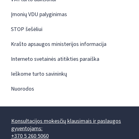
Įmonių VDU palyginimas
STOP šešėliui
Krašto apsaugos ministerijos informacija
Interneto svetainės atitikties paraiška
Ieškome turto savininkų
Nuorodos
Konsultacijos mokesčių klausimais ir paslaugos
gyventojams:
+370 5 260 5060