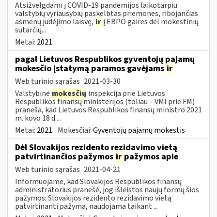
Atsižvelgdami į COVID-19 pandemijos laikotarpiu
valstybių vyriausybių paskelbtas priemones, ribojančias
asmenų judėjimo laisvę,
ir
į EBPO gaires dėl mokestinių
sutarčių...
Metai:
2021
pagal Lietuvos Respublikos gyventojų pajamų
mokesčio įstatymą paramos gavėjams
ir
Web turinio sąrašas
2021-03-30
Valstybinė
mokesčių
inspekcija prie Lietuvos
Respublikos finansų ministerijos (toliau – VMI prie FM)
praneša, kad Lietuvos Respublikos finansų ministro 2021
m. kovo 18 d....
Metai:
2021
Mokesčiai:
Gyventojų pajamų mokestis
Dėl Slovakijos rezidento rezidavimo vietą
patvirtinančios pažymos
ir
pažymos apie
Web turinio sąrašas
2021-04-21
Informuojame, kad Slovakijos Respublikos finansų
administratorius pranešė, jog išleistos naujų formų šios
pažymos: Slovakijos rezidento rezidavimo vietą
patvirtinanti pažyma, naudojama taikant ...