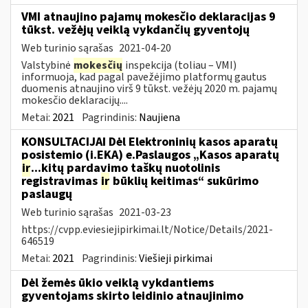
VMI atnaujino pajamų mokesčio deklaracijas 9
tūkst. vežėjų veiklą vykdančių gyventojų
Web turinio sąrašas
2021-04-20
Valstybinė
mokesčių
inspekcija (toliau – VMI)
informuoja, kad pagal pavežėjimo platformų gautus
duomenis atnaujino virš 9 tūkst. vežėjų 2020 m. pajamų
mokesčio deklaracijų....
Metai:
2021
Pagrindinis:
Naujiena
KONSULTACIJAI Dėl Elektroninių kasos aparatų
posistemio (i.EKA) e.Paslaugos „Kasos aparatų
ir
...kitų pardavimo taškų nuotolinis
registravimas
ir
būklių keitimas“ sukūrimo
paslaugų
Web turinio sąrašas
2021-03-23
https://cvpp.eviesiejipirkimai.lt/Notice/Details/2021-
646519
Metai:
2021
Pagrindinis:
Viešieji pirkimai
Dėl žemės ūkio veiklą vykdantiems
gyventojams skirto leidinio atnaujinimo