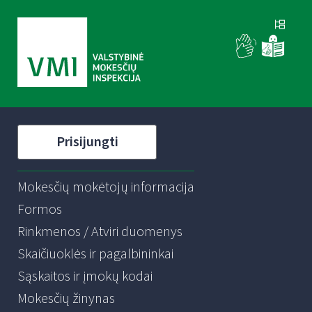
Prisijungti
Mokesčių mokėtojų informacija
Formos
Rinkmenos / Atviri duomenys
Skaičiuoklės ir pagalbininkai
Sąskaitos ir įmokų kodai
Mokesčių žinynas