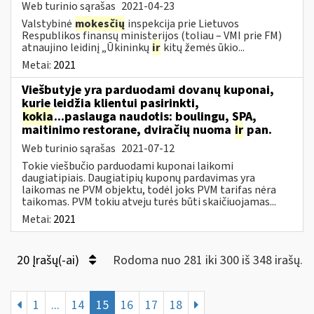
Web turinio sąrašas
2021-04-23
Valstybinė
mokesčių
inspekcija prie Lietuvos
Respublikos finansų ministerijos (toliau – VMI prie FM)
atnaujino leidinį „Ūkininkų
ir
kitų žemės ūkio...
Metai:
2021
Viešbutyje yra parduodami dovanų kuponai,
kurie leidžia klientui pasirinkti,
kokia
...paslauga naudotis: boulingu, SPA,
maitinimo restorane, dviračių nuoma
ir
pan.
Web turinio sąrašas
2021-07-12
Tokie viešbučio parduodami kuponai laikomi
daugiatipiais. Daugiatipių kuponų pardavimas yra
laikomas ne PVM objektu, todėl joks PVM tarifas nėra
taikomas. PVM tokiu atveju turės būti skaičiuojamas...
Metai:
2021
20 Įrašų(-ai)
Rodoma nuo 281 iki 300 iš 348 irašų.
1
...
14
15
16
17
18