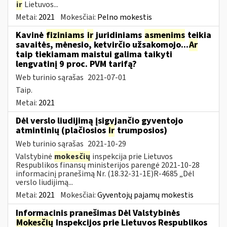
ir
Lietuvos...
Metai:
2021
Mokesčiai:
Pelno mokestis
Kavinė
fiziniams
ir
juridiniams
asmenims
teikia
savaitės, mėnesio, ketvirčio užsakomojo...
Ar
taip tiekiamam maistui galima taikyti
lengvatinį 9 proc. PVM tarifą?
Web turinio sąrašas
2021-07-01
Taip.
Metai:
2021
Dėl verslo liudijimą įsigyjančio gyventojo
atmintinių (plačiosios
ir
trumposios)
Web turinio sąrašas
2021-10-29
Valstybinė
mokesčių
inspekcija prie Lietuvos
Respublikos finansų ministerijos parengė 2021-10-28
informacinį pranešimą Nr. (18.32-31-1E)R-4685 „Dėl
verslo liudijimą...
Metai:
2021
Mokesčiai:
Gyventojų pajamų mokestis
Informacinis pranešimas Dėl Valstybinės
Mokesčių
Inspekcijos prie Lietuvos Respublikos