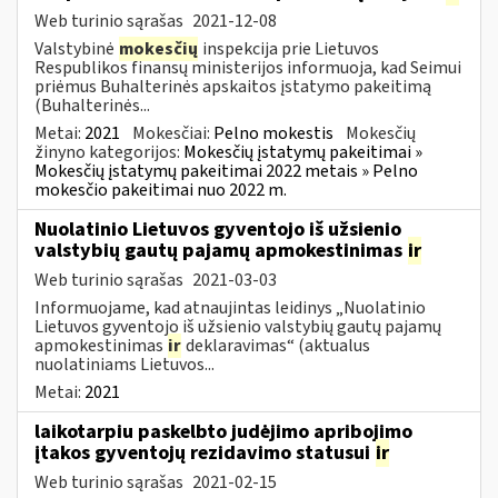
Web turinio sąrašas
2021-12-08
Valstybinė
mokesčių
inspekcija prie Lietuvos
Respublikos finansų ministerijos informuoja, kad Seimui
priėmus Buhalterinės apskaitos įstatymo pakeitimą
(Buhalterinės...
Metai:
2021
Mokesčiai:
Pelno mokestis
Mokesčių
žinyno kategorijos:
Mokesčių įstatymų pakeitimai »
Mokesčių įstatymų pakeitimai 2022 metais » Pelno
mokesčio pakeitimai nuo 2022 m.
Nuolatinio Lietuvos gyventojo iš užsienio
valstybių gautų pajamų apmokestinimas
ir
Web turinio sąrašas
2021-03-03
Informuojame, kad atnaujintas leidinys „Nuolatinio
Lietuvos gyventojo iš užsienio valstybių gautų pajamų
apmokestinimas
ir
deklaravimas“ (aktualus
nuolatiniams Lietuvos...
Metai:
2021
laikotarpiu paskelbto judėjimo apribojimo
įtakos gyventojų rezidavimo statusui
ir
Web turinio sąrašas
2021-02-15