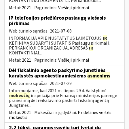
KONTAKTINIAI DUOMENYS: I.1. Perkančiosios...
Metai:
2021
Pagrindinis:
Viešieji pirkimai
IP telefonijos priežiūros paslaugų viešasis
pirkimas
Web turinio sąrašas
2021-07-08
INFORMACIJA APIE NUSTATYTUS LAIMĖTOJUS
IR
KETINIMĄ SUDARYTI SUTARTIS Paslaugų pirkimai I.
PERKANČIOJI ORGANIZACIJA, ADRESAS
IR
KONTAKTINIAI...
Metai:
2021
Pagrindinis:
Viešieji pirkimai
Dėl fiskalinio agento paskyrimo jungtinės
karalystės apmokestinamiesiems
asmenims
Web turinio sąrašas
2021-07-29
Informuojame, kad 2021 m. liepos 29 d. Valstybinė
mokesčių
inspekcija prie Finansų ministerijos parengė
pranešimą dėl reikalavimo paskirti fiskalinį agentą
Jungtinės...
Metai:
2021
Mokesčiai ir jų dydžiai:
Pridėtinės vertės
mokestis
2,2 tūkst. paramos gavėjų turi lygiai du