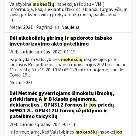
Valstybinė
mokesčių
inspekcija (toliau – VMI)
informuoja, kad, siekiant užtikrinti sklandų turgaviečių ir
viešų prekybos vietų prekybininkų mėsa, paukštiena ir
jų...
Metai:
2021
Pagrindinis:
Naujiena
Dėl alkoholinių gėrimų
ir
apdoroto tabako
inventorizavimo akto pateikimo
Web turinio sąrašas
2021-01-19
Papildydami Valstybinės
mokesčių
inspekcijos prie
Lietuvos Respublikos finansų ministerijos 2021 m. sausio
11 d. raštą Nr. (19.20-10 Mr)R-129 informuojame, kad dėl
Covid-19...
Metai:
2021
Dėl Metinės gyventojams išmokėtų išmokų,
priskiriamų A
ir
B klasės pajamoms,
deklaracijos...GPM312 formos
ir
jos
priedų
GPM312L, GPM312U formų užpildymo
ir
pateikimo taisyklių
Web turinio sąrašas
2021-01-11
Informuojame, kad Valstybinės
mokesčių
inspekci
jos