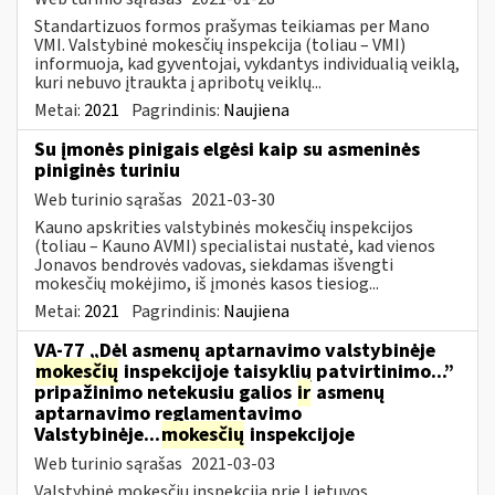
Standartizuos formos prašymas teikiamas per Mano
VMI. Valstybinė mokesčių inspekcija (toliau – VMI)
informuoja, kad gyventojai, vykdantys individualią veiklą,
kuri nebuvo įtraukta į apribotų veiklų...
Metai:
2021
Pagrindinis:
Naujiena
Su įmonės pinigais elgėsi kaip su asmeninės
piniginės turiniu
Web turinio sąrašas
2021-03-30
Kauno apskrities valstybinės mokesčių inspekcijos
(toliau – Kauno AVMI) specialistai nustatė, kad vienos
Jonavos bendrovės vadovas, siekdamas išvengti
mokesčių mokėjimo, iš įmonės kasos tiesiog...
Metai:
2021
Pagrindinis:
Naujiena
VA-77 „Dėl asmenų aptarnavimo valstybinėje
mokesčių
inspekcijoje taisyklių patvirtinimo...”
pripažinimo netekusiu galios
ir
asmenų
aptarnavimo reglamentavimo
Valstybinėje...
mokesčių
inspekcijoje
Web turinio sąrašas
2021-03-03
Valstybinė mokesčių inspekcija prie Lietuvos