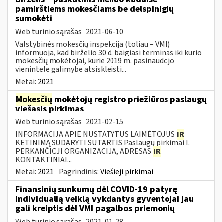
pamirštiems mokesčiams be delspinigių
sumokėti
Web turinio sąrašas
2021-06-10
Valstybinės mokesčių inspekcija (toliau – VMI)
informuoja, kad birželio 30 d. baigiasi terminas iki kurio
mokesčių mokėtojai, kurie 2019 m. pasinaudojo
vienintele galimybe atsiskleisti...
Metai:
2021
Mokesčių
mokėtojų registro priežiūros paslaugų
viešasis pirkimas
Web turinio sąrašas
2021-02-15
INFORMACIJA APIE NUSTATYTUS LAIMĖTOJUS
IR
KETINIMĄ SUDARYTI SUTARTIS Paslaugų pirkimai I.
PERKANČIOJI ORGANIZACIJA, ADRESAS
IR
KONTAKTINIAI...
Metai:
2021
Pagrindinis:
Viešieji pirkimai
Finansinių sunkumų dėl COVID-19 patyrę
individualią veiklą vykdantys gyventojai jau
gali kreiptis dėl VMI pagalbos priemonių
Web turinio sąrašas
2021-01-28