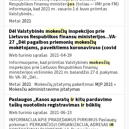
Respublikos finansų ministeri
jos
(toliau — VMI prie FM)
informuoja, kad 2021 m . vasario 1 d. buvo priimtas
Valstybinės...
Metai:
2021
Dėl Valstybinės
mokesčių
inspekcijos prie
Lietuvos Respublikos finansų ministerijos...VA-
27 „Dėl pagalbos priemonių
mokesčių
mokėtojams, paveiktiems koronaviruso (covid
Web turinio sąrašas
2021-04-29
Informuojame, kad priimtas Valstybinės
mokesčių
inspekcijos prie Lietuvos Respublikos finansų
ministerijos viršininko 2021 m. balandžio 27 d. įsakymas
Nr. VA-30 „Dėl...
Metai:
2021
Mokesčių įstatymų pakeitimai:
MĮP 2021 »
Mokesčiu administravimo įstatymas
Paslaugos „Kasos aparatų
ir
kitų pardavimo
taškų nuotolinis registravimas
ir
būklių
Web turinio sąrašas
2021-06-23
INFORMACIJA APIE PRADEDAMUS PIRKIMUS Paslaugų
pirkimai I. PERKANČIOJI ORGANIZACIJA, ADRESAS
IR