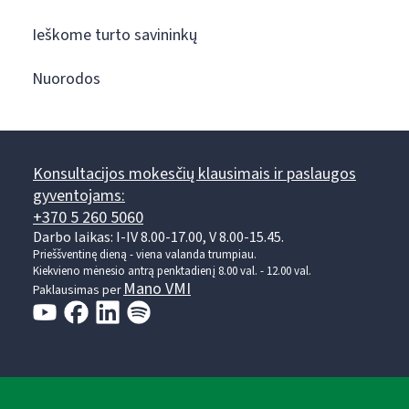
Ieškome turto savininkų
Nuorodos
Konsultacijos mokesčių klausimais ir paslaugos
gyventojams:
+370 5 260 5060
Darbo laikas: I-IV 8.00-17.00, V 8.00-15.45.
Prieššventinę dieną - viena valanda trumpiau.
Kiekvieno mėnesio antrą penktadienį 8.00 val. - 12.00 val.
Mano VMI
Paklausimas per