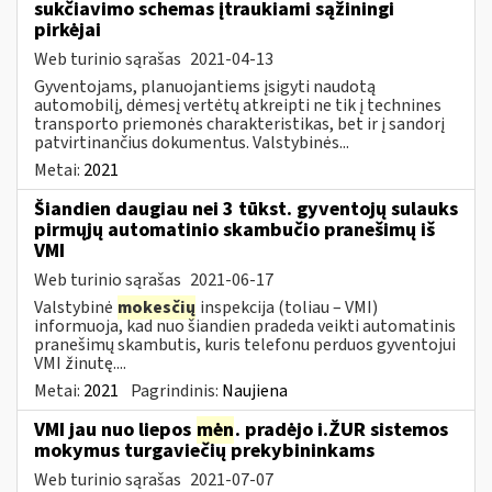
sukčiavimo schemas įtraukiami sąžiningi
pirkėjai
Web turinio sąrašas
2021-04-13
Gyventojams, planuojantiems įsigyti naudotą
automobilį, dėmesį vertėtų atkreipti ne tik į technines
transporto priemonės charakteristikas, bet ir į sandorį
patvirtinančius dokumentus. Valstybinės...
Metai:
2021
Šiandien daugiau nei 3 tūkst. gyventojų sulauks
pirmųjų automatinio skambučio pranešimų iš
VMI
Web turinio sąrašas
2021-06-17
Valstybinė
mokesčių
inspekcija (toliau – VMI)
informuoja, kad nuo šiandien pradeda veikti automatinis
pranešimų skambutis, kuris telefonu perduos gyventojui
VMI žinutę....
Metai:
2021
Pagrindinis:
Naujiena
VMI jau nuo liepos
mėn
. pradėjo i.ŽUR sistemos
mokymus turgaviečių prekybininkams
Web turinio sąrašas
2021-07-07