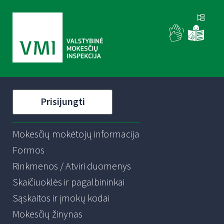
Prisijungti
Mokesčių mokėtojų informacija
Formos
Rinkmenos / Atviri duomenys
Skaičiuoklės ir pagalbininkai
Sąskaitos ir įmokų kodai
Mokesčių žinynas