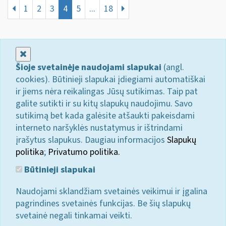
1
2
3
4
5
...
18
Uždaryti
Šioje svetainėje naudojami slapukai
(angl.
cookies). Būtinieji slapukai įdiegiami automatiškai
ir jiems nėra reikalingas Jūsų sutikimas. Taip pat
galite sutikti ir su kitų slapukų naudojimu. Savo
sutikimą bet kada galėsite atšaukti pakeisdami
interneto naršyklės nustatymus ir ištrindami
įrašytus slapukus. Daugiau informacijos
Slapukų
politika
;
Privatumo politika.
Būtinieji slapukai
Naudojami sklandžiam svetainės veikimui ir įgalina
pagrindines svetainės funkcijas. Be šių slapukų
svetainė negali tinkamai veikti.