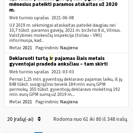
mėnesius pateikti paramos atskaitas už 2020
m.
Web turinio sąrašas
2021-06-08
Už 2019 m. sėkmingai ataskaitas pateikė daugiau nei
10,7 tūkst. paramos gavėjų. 2021 m. birželio 8 d., Vilnius.
Valstybinės mokesčių inspekcija (toliau – VMI)
informuoja, kad...
Metai:
2021
Pagrindinis:
Naujiena
Deklaruoti turtą
ir
pajamas šiais metais
gyventojai pradeda anksčiau – tam skirti
Web turinio sąrašas
2021-03-03
Pernai 1,25 mln. gyventojų deklaravo pajamas laiku, iš jų
848 tūkst. susigrąžino beveik 184 mln. eurų GPM
permokų. 355 tūkst. gyventojų deklaravo mokėtiną 192
mln. eurų GPM sumą už 2019 m....
Metai:
2021
Pagrindinis:
Naujiena
20 Įrašų(-ai)
Rodoma nuo 61 iki 80 iš 348 irašų.