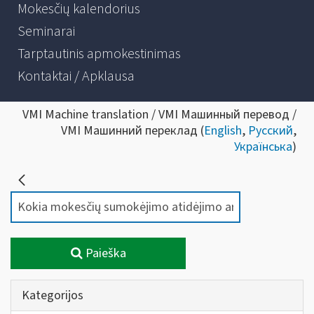
Mokesčių kalendorius
Seminarai
Tarptautinis apmokestinimas
Kontaktai / Apklausa
VMI Machine translation / VMI Машинный перевод /
VMI Машинний переклад (
English
,
Русский
,
Українська
)
Paieška
Kategorijos