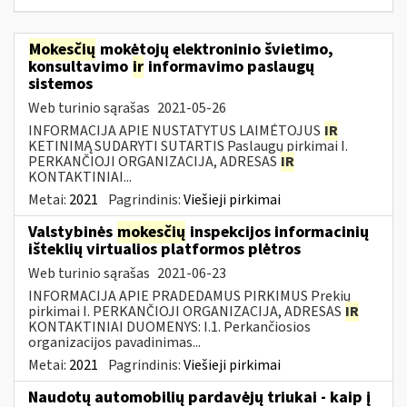
Mokesčių
mokėtojų elektroninio švietimo,
konsultavimo
ir
informavimo paslaugų
sistemos
Web turinio sąrašas
2021-05-26
INFORMACIJA APIE NUSTATYTUS LAIMĖTOJUS
IR
KETINIMĄ SUDARYTI SUTARTIS Paslaugų pirkimai I.
PERKANČIOJI ORGANIZACIJA, ADRESAS
IR
KONTAKTINIAI...
Metai:
2021
Pagrindinis:
Viešieji pirkimai
Valstybinės
mokesčių
inspekcijos informacinių
išteklių virtualios platformos plėtros
Web turinio sąrašas
2021-06-23
INFORMACIJA APIE PRADEDAMUS PIRKIMUS Prekių
pirkimai I. PERKANČIOJI ORGANIZACIJA, ADRESAS
IR
KONTAKTINIAI DUOMENYS: I.1. Perkančiosios
organizacijos pavadinimas...
Metai:
2021
Pagrindinis:
Viešieji pirkimai
Naudotų automobilių pardavėjų triukai - kaip į