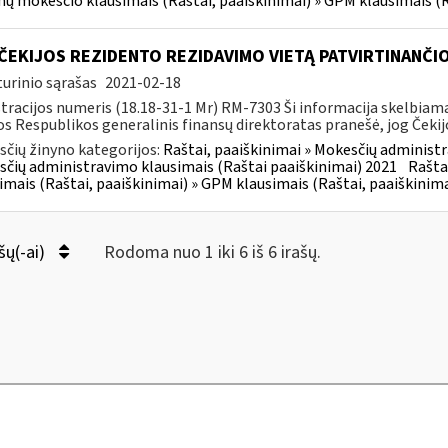
ų mokesčio klausimais (Raštai, paaiškinimai) » GPM klausimais (R
ČEKIJOS REZIDENTO REZIDAVIMO VIETĄ PATVIRTINANČI
urinio sąrašas
2021-02-18
tracijos numeris (18.18-31-1 Mr) RM-7303 Ši informacija skelbia
os Respublikos generalinis finansų direktoratas pranešė, jog Čekij
čių žinyno kategorijos:
Raštai, paaiškinimai » Mokesčių administr
čių administravimo klausimais (Raštai paaiškinimai) 2021
Rašta
imais (Raštai, paaiškinimai) » GPM klausimais (Raštai, paaiškinima
šų(-ai)
Rodoma nuo 1 iki 6 iš 6 irašų.