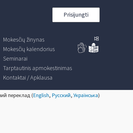
Prisijungti
Mokesčių žinynas
Mokesčių kalendorius
Seminarai
Tarptautinis apmokestinimas
Kontaktai / Apklausa
ний переклад (
English
,
Русский
,
Українська
)