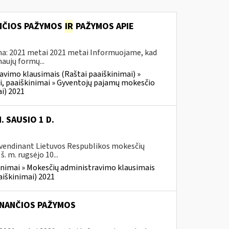
ANČIOS PAŽYMOS
IR
PAŽYMOS APIE
ama: 2021 metai 2021 metai Informuojame, kad
aujų formų...
avimo klausimais (Raštai paaiškinimai) »
i, paaiškinimai » Gyventojų pajamų mokesčio
i) 2021
 SAUSIO 1 D.
yvendinant Lietuvos Respublikos mokesčių
. m. rugsėjo 10...
inimai » Mokesčių administravimo klausimais
aiškinimai) 2021
INANČIOS PAŽYMOS