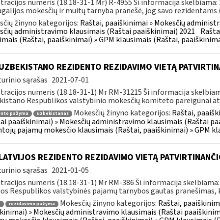
tracijos numeris (18.18-31-1 Mr) R-4955 Ši informacija skelbiama
galijos mokesčių ir muitų tarnyba pranešė, jog savo rezidentams (fi
čių žinyno kategorijos:
Raštai, paaiškinimai » Mokesčių administr
čių administravimo klausimais (Raštai paaiškinimai) 2021
Rašta
imais (Raštai, paaiškinimai) » GPM klausimais (Raštai, paaiškinima
 UZBEKISTANO REZIDENTO REZIDAVIMO VIETĄ PATVIRTI
urinio sąrašas
2021-07-01
tracijos numeris (18.18-31-1) Mr RM-31215 Ši informacija skelbi
istano Respublikos valstybinio mokesčių komiteto pareigūnai ats
Mokesčių žinyno kategorijos:
Raštai, paaiš
ento pažyma
uzbekistanas
ai paaiškinimai) » Mokesčių administravimo klausimais (Raštai pa
tojų pajamų mokesčio klausimais (Raštai, paaiškinimai) » GPM kla
LATVIJOS REZIDENTO REZIDAVIMO VIETĄ PATVIRTINANČ
urinio sąrašas
2021-01-05
tracijos numeris (18.18-31-1) Mr RM-386 Ši informacija skelbiama
jos Respublikos valstybinės pajamų tarnybos gautas pranešimas, k
Mokesčių žinyno kategorijos:
Raštai, paaiškinim
a
rezidavimo pažyma
kinimai) » Mokesčių administravimo klausimais (Raštai paaiškinim