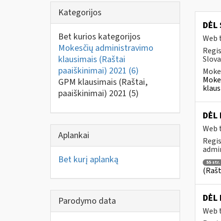
Kategorijos
DĖL
Bet kurios kategorijos
Web t
Mokesčių administravimo
Regis
klausimais (Raštai
Slova
paaiškinimai) 2021
(6)
Mokes
Mokes
GPM klausimais (Raštai,
klaus
paaiškinimai) 2021
(5)
DĖL 
Web t
Aplankai
Regis
admin
Bet kurį aplanką
55 str.
(Rašt
DĖL
Parodymo data
Web t