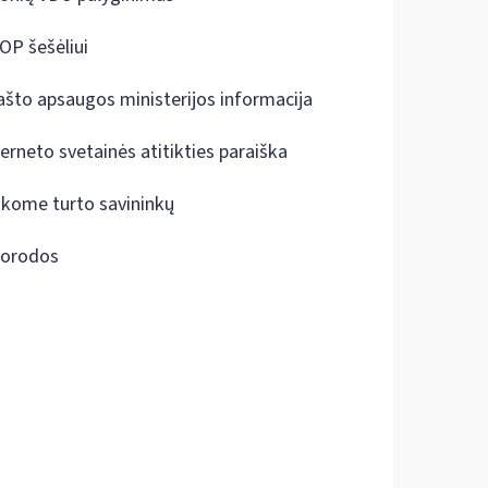
OP šešėliui
ašto apsaugos ministerijos informacija
terneto svetainės atitikties paraiška
škome turto savininkų
orodos