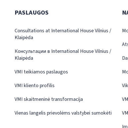
PASLAUGOS
N
Consultations at International House Vilnius /
Mo
Klaipėda
At
Консультации в International House Vilnius /
Klaipėda
Da
VMI teikiamos paslaugos
Mo
VMI kliento profilis
Vi
VMI skaitmeninė transformacija
VM
Vienas langelis prievolėms valstybei sumokėti
VM
Įm