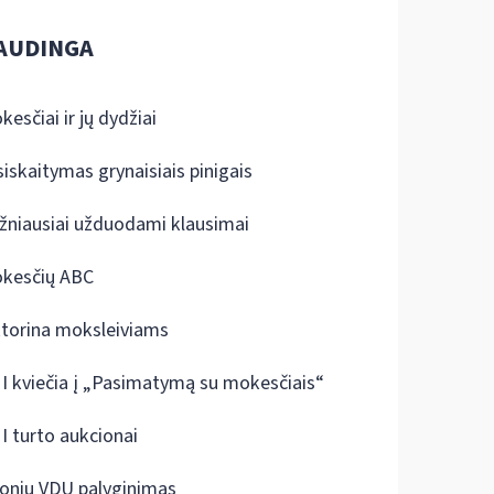
AUDINGA
kesčiai ir jų dydžiai
siskaitymas grynaisiais pinigais
žniausiai užduodami klausimai
kesčių ABC
ktorina moksleiviams
I kviečia į „Pasimatymą su mokesčiais“
I turto aukcionai
onių VDU palyginimas