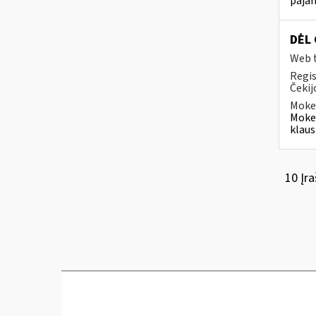
pajam
DĖL 
Web t
Regis
Čekij
Mokes
Mokes
klaus
10 Įra