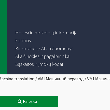
Mokesčių mokėtojų informacija
Formos
Rinkmenos / Atviri duomenys
Skaičiuoklės ir pagalbininkai
Sąskaitos ir įmokų kodai
Machine translation / VMI Машинный перевод / VMI Машин
Paieška