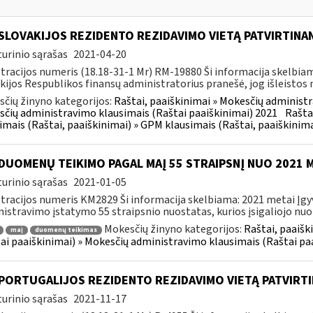
 SLOVAKIJOS REZIDENTO REZIDAVIMO VIETĄ PATVIRTIN
urinio sąrašas
2021-04-20
tracijos numeris (18.18-31-1 Mr) RM-19880 Ši informacija skelbi
kijos Respublikos finansų administratorius pranešė, jog išleistos n
čių žinyno kategorijos:
Raštai, paaiškinimai » Mokesčių administr
čių administravimo klausimais (Raštai paaiškinimai) 2021
Rašta
imais (Raštai, paaiškinimai) » GPM klausimais (Raštai, paaiškinima
DUOMENŲ TEIKIMO PAGAL MAĮ 55 STRAIPSNĮ NUO 2021 M.
urinio sąrašas
2021-01-05
tracijos numeris KM2829 Ši informacija skelbiama: 2021 metai Įg
istravimo įstatymo 55 straipsnio nuostatas, kurios įsigaliojo nuo š
Mokesčių žinyno kategorijos:
Raštai, paaišk
maį
duomenų teikimas
ai paaiškinimai) » Mokesčių administravimo klausimais (Raštai pa
 PORTUGALIJOS REZIDENTO REZIDAVIMO VIETĄ PATVIRT
urinio sąrašas
2021-11-17