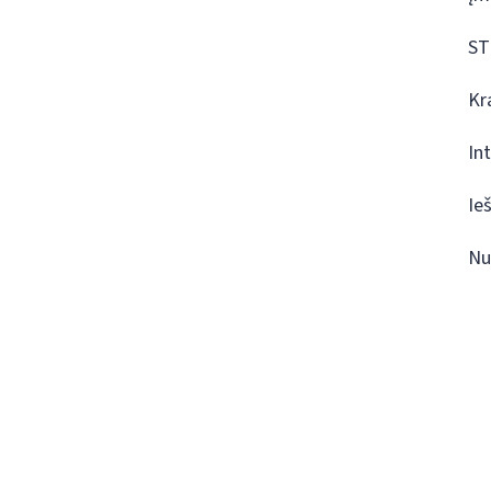
ST
Kr
In
Ie
Nu