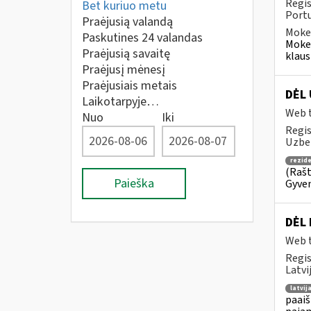
Regis
Bet kuriuo metu
Portu
Praėjusią valandą
Mokes
Paskutines 24 valandas
Mokes
Praėjusią savaitę
klaus
Praėjusį mėnesį
Praėjusiais metais
DĖL
Laikotarpyje…
Web t
Nuo
Iki
Regis
Uzbek
rezid
(Rašt
Paieška
Gyven
DĖL 
Web t
Regis
Latvi
latvij
paaiš