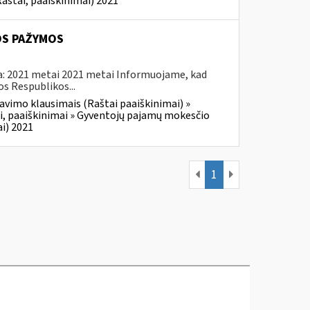
aštai, paaiškinimai) 2021
OS PAŽYMOS
ma: 2021 metai 2021 metai Informuojame, kad
os Respublikos...
avimo klausimais (Raštai paaiškinimai) »
i, paaiškinimai » Gyventojų pajamų mokesčio
i) 2021
1