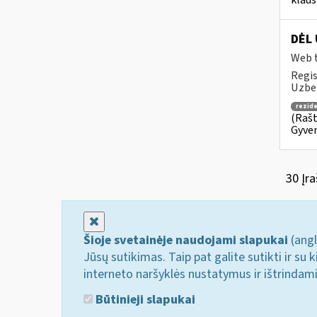
klaus
DĖL
Web t
Regis
Uzbek
rezid
(Rašt
Gyven
30 Įra
Uždaryti
Šioje svetainėje naudojami slapukai
(angl
Jūsų sutikimas. Taip pat galite sutikti ir s
interneto naršyklės nustatymus ir ištrindam
Būtinieji slapukai