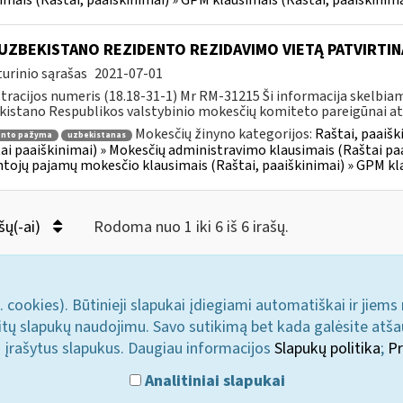
imais (Raštai, paaiškinimai) » GPM klausimais (Raštai, paaiškinima
 UZBEKISTANO REZIDENTO REZIDAVIMO VIETĄ PATVIRTI
urinio sąrašas
2021-07-01
tracijos numeris (18.18-31-1) Mr RM-31215 Ši informacija skelbi
istano Respublikos valstybinio mokesčių komiteto pareigūnai ats
Mokesčių žinyno kategorijos:
Raštai, paaiš
ento pažyma
uzbekistanas
ai paaiškinimai) » Mokesčių administravimo klausimais (Raštai pa
tojų pajamų mokesčio klausimais (Raštai, paaiškinimai) » GPM kla
šų(-ai)
Rodoma nuo 1 iki 6 iš 6 irašų.
. cookies). Būtinieji slapukai įdiegiami automatiškai ir jiems
u kitų slapukų naudojimu. Savo sutikimą bet kada galėsite atš
i įrašytus slapukus. Daugiau informacijos
Slapukų politika
;
Pr
Analitiniai slapukai