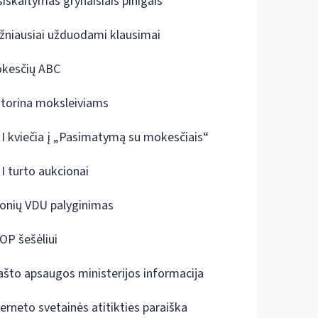
siskaitymas grynaisiais pinigais
žniausiai užduodami klausimai
kesčių ABC
ktorina moksleiviams
I kviečia į „Pasimatymą su mokesčiais“
I turto aukcionai
onių VDU palyginimas
OP šešėliui
ašto apsaugos ministerijos informacija
terneto svetainės atitikties paraiška