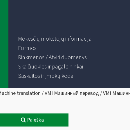
Mokesčių mokėtojų informacija
Formos
Rinkmenos / Atviri duomenys
Skaičiuoklės ir pagalbininkai
Sąskaitos ir įmokų kodai
Machine translation / VMI Машинный перевод / VMI Машин
Paieška