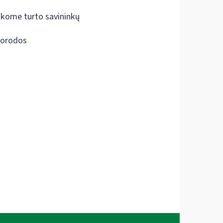
škome turto savininkų
orodos