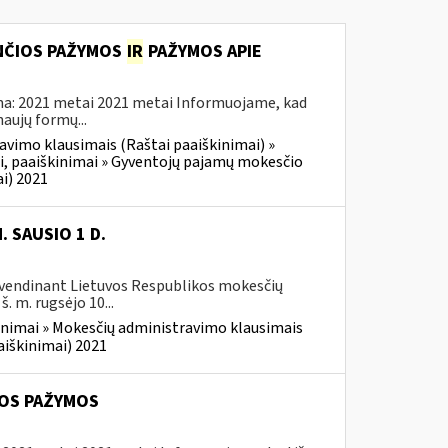
ANČIOS PAŽYMOS
IR
PAŽYMOS APIE
ama: 2021 metai 2021 metai Informuojame, kad
aujų formų...
avimo klausimais (Raštai paaiškinimai) »
i, paaiškinimai » Gyventojų pajamų mokesčio
i) 2021
 SAUSIO 1 D.
yvendinant Lietuvos Respublikos mokesčių
. m. rugsėjo 10...
inimai » Mokesčių administravimo klausimais
aiškinimai) 2021
IOS PAŽYMOS