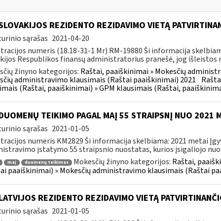
 SLOVAKIJOS REZIDENTO REZIDAVIMO VIETĄ PATVIRTIN
urinio sąrašas
2021-04-20
tracijos numeris (18.18-31-1 Mr) RM-19880 Ši informacija skelbi
kijos Respublikos finansų administratorius pranešė, jog išleistos n
čių žinyno kategorijos:
Raštai, paaiškinimai » Mokesčių administr
čių administravimo klausimais (Raštai paaiškinimai) 2021
Rašta
imais (Raštai, paaiškinimai) » GPM klausimais (Raštai, paaiškinima
DUOMENŲ TEIKIMO PAGAL MAĮ 55 STRAIPSNĮ NUO 2021 M.
urinio sąrašas
2021-01-05
tracijos numeris KM2829 Ši informacija skelbiama: 2021 metai Įg
istravimo įstatymo 55 straipsnio nuostatas, kurios įsigaliojo nuo š
Mokesčių žinyno kategorijos:
Raštai, paaišk
maį
duomenų teikimas
ai paaiškinimai) » Mokesčių administravimo klausimais (Raštai pa
LATVIJOS REZIDENTO REZIDAVIMO VIETĄ PATVIRTINANČ
urinio sąrašas
2021-01-05