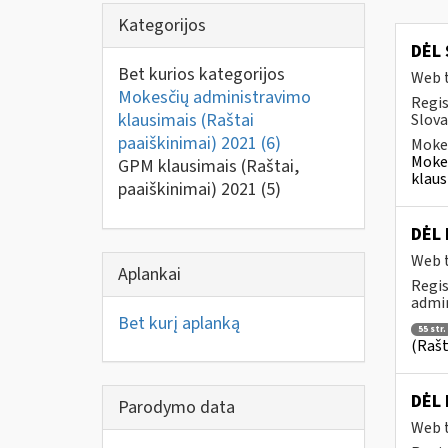
Kategorijos
DĖL
Bet kurios kategorijos
Web t
Mokesčių administravimo
Regis
klausimais (Raštai
Slova
paaiškinimai) 2021
(6)
Mokes
Mokes
GPM klausimais (Raštai,
klaus
paaiškinimai) 2021
(5)
DĖL 
Web t
Aplankai
Regis
admin
Bet kurį aplanką
55 str.
(Rašt
DĖL 
Parodymo data
Web t