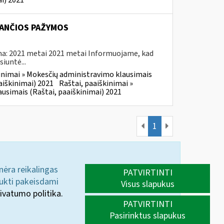
i) 2021
NANČIOS PAŽYMOS
ama: 2021 metai 2021 metai Informuojame, kad
iuntė...
kinimai » Mokesčių administravimo klausimais
aiškinimai) 2021
Raštai, paaiškinimai »
usimais (Raštai, paaiškinimai) 2021
1
 nėra reikalingas
PATVIRTINTI
aukti pakeisdami
Visus slapukus
ivatumo politika.
PATVIRTINTI
Pasirinktus slapukus