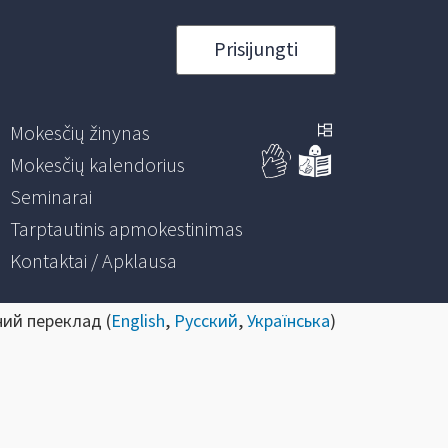
Prisijungti
Mokesčių žinynas
Mokesčių kalendorius
Seminarai
Tarptautinis apmokestinimas
Kontaktai / Apklausa
ний переклад (
English
,
Русский
,
Українська
)