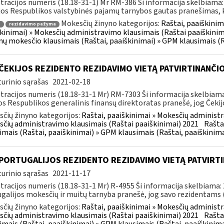
tracijos numeris (18.18-31-1) Mr RM-386 Ši informacija skelbiama
jos Respublikos valstybinės pajamų tarnybos gautas pranešimas, k
Mokesčių žinyno kategorijos:
Raštai, paaiškinim
a
rezidavimo pažyma
kinimai) » Mokesčių administravimo klausimais (Raštai paaiškinim
ų mokesčio klausimais (Raštai, paaiškinimai) » GPM klausimais (R
ČEKIJOS REZIDENTO REZIDAVIMO VIETĄ PATVIRTINANČI
urinio sąrašas
2021-02-18
tracijos numeris (18.18-31-1 Mr) RM-7303 Ši informacija skelbia
os Respublikos generalinis finansų direktoratas pranešė, jog Čekij
čių žinyno kategorijos:
Raštai, paaiškinimai » Mokesčių administr
čių administravimo klausimais (Raštai paaiškinimai) 2021
Rašta
imais (Raštai, paaiškinimai) » GPM klausimais (Raštai, paaiškinima
 PORTUGALIJOS REZIDENTO REZIDAVIMO VIETĄ PATVIRT
urinio sąrašas
2021-11-17
tracijos numeris (18.18-31-1 Mr) R-4955 Ši informacija skelbiama
galijos mokesčių ir muitų tarnyba pranešė, jog savo rezidentams (fi
čių žinyno kategorijos:
Raštai, paaiškinimai » Mokesčių administr
čių administravimo klausimais (Raštai paaiškinimai) 2021
Rašta