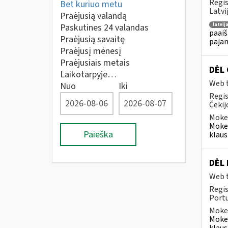
Regis
Bet kuriuo metu
Latvi
Praėjusią valandą
latvij
Paskutines 24 valandas
paaiš
Praėjusią savaitę
pajam
Praėjusį mėnesį
Praėjusiais metais
DĖL 
Laikotarpyje…
Web t
Nuo
Iki
Regis
Čekij
Mokes
Mokes
Paieška
klaus
DĖL
Web t
Regis
Portu
Mokes
Mokes