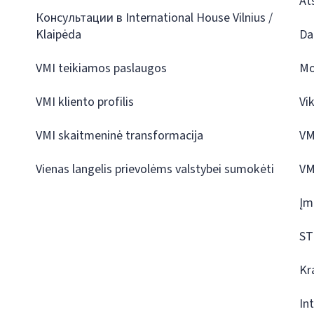
At
Консультации в International House Vilnius /
Klaipėda
Da
VMI teikiamos paslaugos
Mo
VMI kliento profilis
Vi
VMI skaitmeninė transformacija
VM
Vienas langelis prievolėms valstybei sumokėti
VM
Įm
ST
Kr
In