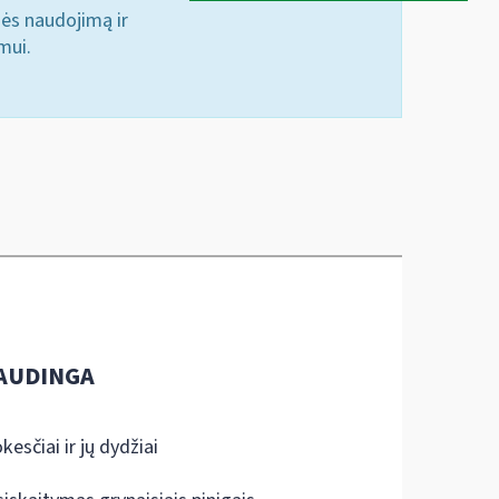
nės naudojimą ir
mui.
AUDINGA
kesčiai ir jų dydžiai