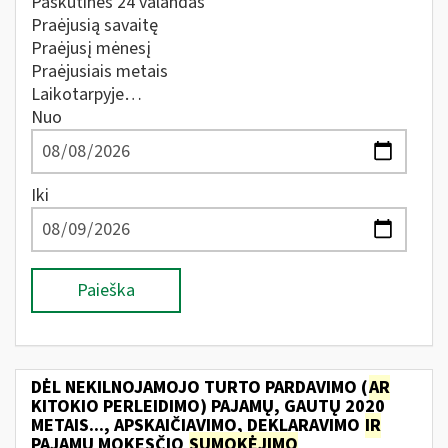
Paskutines 24 valandas
Praėjusią savaitę
Praėjusį mėnesį
Praėjusiais metais
Laikotarpyje…
Nuo
Iki
Paieška
DĖL NEKILNOJAMOJO TURTO PARDAVIMO (
AR
KITOKIO PERLEIDIMO) PAJAMŲ, GAUTŲ 2020
METAIS..., APSKAIČIAVIMO, DEKLARAVIMO
IR
PAJAMŲ MOKESČIO
SUMOKĖJIMO