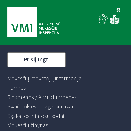
Prisijungti
Mokesčių mokėtojų informacija
Formos
Rinkmenos / Atviri duomenys
Skaičiuoklės ir pagalbininkai
Sąskaitos ir įmokų kodai
Mokesčių žinynas