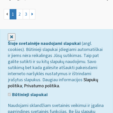
1
2
3
Uždaryti
Šioje svetainėje naudojami slapukai
(angl.
cookies). Būtinieji slapukai įdiegiami automatiškai
ir jiems nėra reikalingas Jūsų sutikimas. Taip pat
galite sutikti ir su kitų slapukų naudojimu. Savo
sutikimą bet kada galėsite atšaukti pakeisdami
interneto naršyklės nustatymus ir ištrindami
įrašytus slapukus. Daugiau informacijos
Slapukų
politika
;
Privatumo politika.
Būtinieji slapukai
Naudojami sklandžiam svetainės veikimui ir įgalina
pagrindines svetainės funkcijas. Be šių slapukų