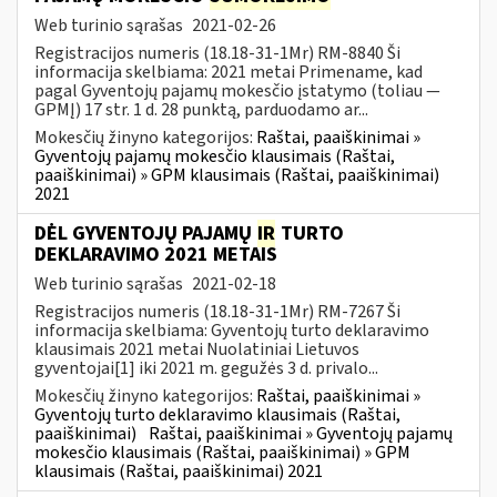
Web turinio sąrašas
2021-02-26
Registracijos numeris (18.18-31-1Mr) RM-8840 Ši
informacija skelbiama: 2021 metai Primename, kad
pagal Gyventojų pajamų mokesčio įstatymo (toliau —
GPMĮ) 17 str. 1 d. 28 punktą, parduodamo ar...
Mokesčių žinyno kategorijos:
Raštai, paaiškinimai »
Gyventojų pajamų mokesčio klausimais (Raštai,
paaiškinimai) » GPM klausimais (Raštai, paaiškinimai)
2021
DĖL GYVENTOJŲ PAJAMŲ
IR
TURTO
DEKLARAVIMO 2021 METAIS
Web turinio sąrašas
2021-02-18
Registracijos numeris (18.18-31-1Mr) RM-7267 Ši
informacija skelbiama: Gyventojų turto deklaravimo
klausimais 2021 metai Nuolatiniai Lietuvos
gyventojai[1] iki 2021 m. gegužės 3 d. privalo...
Mokesčių žinyno kategorijos:
Raštai, paaiškinimai »
Gyventojų turto deklaravimo klausimais (Raštai,
paaiškinimai)
Raštai, paaiškinimai » Gyventojų pajamų
mokesčio klausimais (Raštai, paaiškinimai) » GPM
klausimais (Raštai, paaiškinimai) 2021