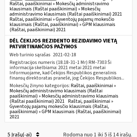
Raštai, paaiškinimai » Mokesčių administravimo
klausimais (Raštai paaiškinimai) » Mokesčių
administravimo klausimais (Raštai paaiškinimai) 2021
Raštai, paaiškinimai » Gyventojų pajamų mokesčio
klausimais (Raštai, paaiškinimai) » GPM klausimais
(Raštai, paaiškinimai) 2021
DĖL ČEKIJOS REZIDENTO REZIDAVIMO VIETĄ
PATVIRTINANČIOS PAŽYMOS
Web turinio sąrašas
2021-02-18
Registracijos numeris (18.18-31-1 Mr) RM-7303 Ši
informacija skelbiama: 2021 metai 2021 metai
Informuojame, kad Čekijos Respublikos generalinis
finansų direktoratas pranešė, jog Čekijos Respublikos...
Mokesčių žinyno kategorijos:
Raštai, paaiškinimai »
Mokesčių administravimo klausimais (Raštai
paaiškinimai) » Mokesčių administravimo klausimais
(Raštai paaiškinimai) 2021
Raštai, paaiškinimai »
Gyventojų pajamų mokesčio klausimais (Raštai,
paaiškinimai) » GPM klausimais (Raštai, paaiškinimai)
2021
5 Įrašų(-ai)
Rodoma nuo 1 iki 5 iš 14 irašų.