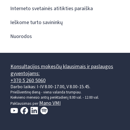
Interneto svetainės atitikties paraiška
Ieškome turto savininkų
Nuorodos
Konsultacijos mokesčių klausimais ir paslaugos
gyventojams:
+370 5 260 5060
Darbo laikas: I-IV 8.00-17.00, V 8.00-15.45.
Prieššventinę dieną - viena valanda trumpiau.
Kiekvieno mėnesio antrą penktadienį 8.00 val. - 12.00 val.
Mano VMI
Paklausimas per