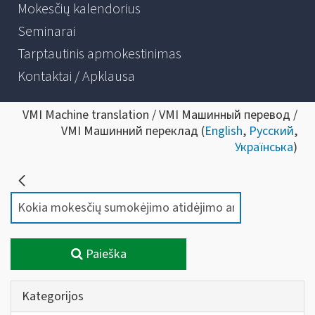
Mokesčių kalendorius
Seminarai
Tarptautinis apmokestinimas
Kontaktai / Apklausa
VMI Machine translation / VMI Машинный перевод /
VMI Машинний переклад (
English
,
Русский
,
Українська
)
Paieška
Kategorijos