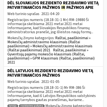
DĖL SLOVAKIJOS REZIDENTO REZIDAVIMO VIETĄ
PATVIRTINANČIOS PAŽYMOS
IR
PAŽYMOS APIE
Web turinio sąrašas
2021-04-20
Registracijos numeris (18.18-31-1 Mr) RM-19880 Ši
informacija skelbiama: 2021 metai 2021 metai
Informuojame, kad Slovakijos Respublikos finansų
administratorius pranešė, jog išleistos naujų formų...
Mokesčių žinyno kategorijos:
Raštai, paaiškinimai »
Mokesčių administravimo klausimais (Raštai
paaiškinimai) » Mokesčių administravimo klausimais
(Raštai paaiškinimai) 2021
Raštai, paaiškinimai »
Gyventojų pajamų mokesčio klausimais (Raštai,
paaiškinimai) » GPM klausimais (Raštai, paaiškinimai)
2021
DĖL LATVIJOS REZIDENTO REZIDAVIMO VIETĄ
PATVIRTINANČIOS PAŽYMOS
Web turinio sąrašas
2021-01-05
Registracijos numeris (18.18-31-1) Mr RM-386 Ši
informacija skelbiama: 2021 metai 2021 metai
Informuojame, kad iš Latvijos Respublikos valstybinės
pajamų tarnybos gautas pranešimas, kuriame...
Mokesčių žinyno kategorijos:
latvija
rezidavimo pažyma