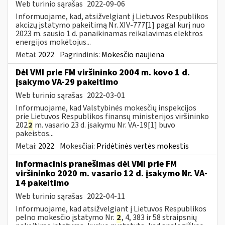
Web turinio sąrašas
2022-09-06
Informuojame, kad, atsižvelgiant į Lietuvos Respublikos
akcizų įstatymo pakeitimą Nr. XIV-777[1] pagal kurį nuo
2023 m. sausio 1 d. panaikinamas reikalavimas elektros
energijos mokėtojus...
Metai:
2022
Pagrindinis:
Mokesčio naujiena
Dėl VMI prie FM viršininko 2004 m. kovo 1 d.
įsakymo VA-29 pakeitimo
Web turinio sąrašas
2022-03-01
Informuojame, kad Valstybinės mokesčių inspekcijos
prie Lietuvos Respublikos finansų ministerijos viršininko
202
2
m. vasario 23 d. įsakymu Nr. VA-19[1] buvo
pakeistos...
Metai:
2022
Mokesčiai:
Pridėtinės vertės mokestis
Informacinis pranešimas dėl VMI prie FM
viršininko 2020 m. vasario 12 d. įsakymo Nr. VA-
14 pakeitimo
Web turinio sąrašas
2022-04-11
Informuojame, kad atsižvelgiant į Lietuvos Respublikos
pelno mokesčio įstatymo Nr.
2
, 4, 383 ir 58 straipsnių