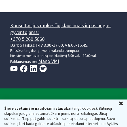
Konsultacijos mokesčių klausimais ir paslaugos
gyventojams:
+370 5 260 5060
Darbo laikas: I-IV 8.00-17.00, V 8.00-15.45.
Prieššventinę dieną - viena valanda trumpiau.
Kiekvieno mėnesio antrą penktadienį 8.00 val. - 12.00 val.
Mano VMI
Paklausimas per
Valstybinė mokesčių inspekcija prie Lietuvos
U
Respublikos finansų ministerijos
Šioje svetainėje naudojami slapukai
(angl. cookies). Būtinieji
slapukai įdiegiami automatiškai ir jiems nėra reikalingas Jūsų
Biudžetinė įstaiga. Juridinio asmens kodas — 188659752,
sutikimas. Taip pat galite sutikti ir su kitų slapukų naudojimu. Savo
adresas: Vasario 16-osios g. 14, 01107 Vilnius, Lietuva, el.paštas:
sutikimą bet kada galėsite atšaukti pakeisdami interneto naršyklės
vmi@vmi.lt
, E. pristatymo dėžutės adresas 188659752