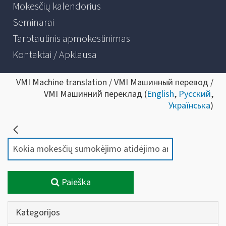
Mokesčių kalendorius
Seminarai
Tarptautinis apmokestinimas
Kontaktai / Apklausa
VMI Machine translation / VMI Машинный перевод /
VMI Машинний переклад (
English
,
Русский
,
Українська
)
Paieška
Kategorijos