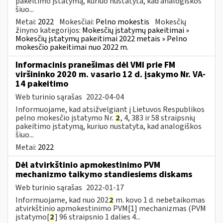
pakeitimo įstatymą, kuriuo nustatyta, kad analogiškos
šiuo...
Metai:
2022
Mokesčiai:
Pelno mokestis
Mokesčių
žinyno kategorijos:
Mokesčių įstatymų pakeitimai »
Mokesčių įstatymų pakeitimai 2022 metais » Pelno
mokesčio pakeitimai nuo 2022 m.
Informacinis pranešimas dėl VMI prie FM
viršininko 2020 m. vasario 12 d. įsakymo Nr. VA-
14 pakeitimo
Web turinio sąrašas
2022-04-04
Informuojame, kad atsižvelgiant į Lietuvos Respublikos
pelno mokesčio įstatymo Nr.
2
, 4, 383 ir 58 straipsnių
pakeitimo įstatymą, kuriuo nustatyta, kad analogiškos
šiuo...
Metai:
2022
Dėl atvirkštinio apmokestinimo PVM
mechanizmo taikymo standiesiems diskams
Web turinio sąrašas
2022-01-17
Informuojame, kad nuo 202
2
m. kovo 1 d. nebetaikomas
atvirkštinio apmokestinimo PVM[1] mechanizmas (PVM
įstatymo[
2
] 96 straipsnio 1 dalies 4...