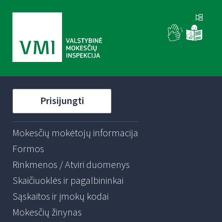
Prisijungti
Mokesčių mokėtojų informacija
Formos
Rinkmenos / Atviri duomenys
Skaičiuoklės ir pagalbininkai
Sąskaitos ir įmokų kodai
Mokesčių žinynas