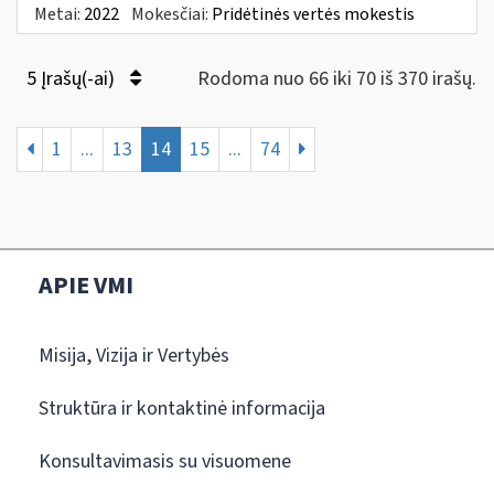
Metai:
2022
Mokesčiai:
Pridėtinės vertės mokestis
5 Įrašų(-ai)
Rodoma nuo 66 iki 70 iš 370 irašų.
1
...
13
14
15
...
74
APIE VMI
Misija, Vizija ir Vertybės
Struktūra ir kontaktinė informacija
Konsultavimasis su visuomene