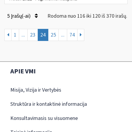
5 Įrašų(-ai)
Rodoma nuo 116 iki 120 iš 370 irašų.
1
...
23
24
25
...
74
APIE VMI
Misija, Vizija ir Vertybės
Struktūra ir kontaktinė informacija
Konsultavimasis su visuomene