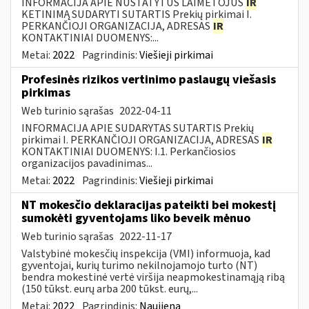
INFORMACIJA APIE NUSTATYTUS LAIMĖTOJUS
IR
KETINIMĄ SUDARYTI SUTARTIS Prekių pirkimai I.
PERKANČIOJI ORGANIZACIJA, ADRESAS
IR
KONTAKTINIAI DUOMENYS:...
Metai:
2022
Pagrindinis:
Viešieji pirkimai
Profesinės rizikos vertinimo paslaugų viešasis
pirkimas
Web turinio sąrašas
2022-04-11
INFORMACIJA APIE SUDARYTAS SUTARTIS Prekių
pirkimai I. PERKANČIOJI ORGANIZACIJA, ADRESAS
IR
KONTAKTINIAI DUOMENYS: I.1. Perkančiosios
organizacijos pavadinimas...
Metai:
2022
Pagrindinis:
Viešieji pirkimai
NT mokesčio deklaracijas pateikti bei mokestį
sumokėti gyventojams liko beveik mėnuo
Web turinio sąrašas
2022-11-17
Valstybinė mokesčių inspekcija (VMI) informuoja, kad
gyventojai, kurių turimo nekilnojamojo turto (NT)
bendra mokestinė vertė viršija neapmokestinamąją ribą
(150 tūkst. eurų arba 200 tūkst. eurų,...
Metai:
2022
Pagrindinis:
Naujiena