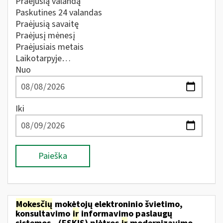
Praėjusią valandą
Paskutines 24 valandas
Praėjusią savaitę
Praėjusį mėnesį
Praėjusiais metais
Laikotarpyje…
Nuo
Iki
Paieška
Mokesčių
mokėtojų elektroninio švietimo,
konsultavimo
ir
informavimo paslaugų