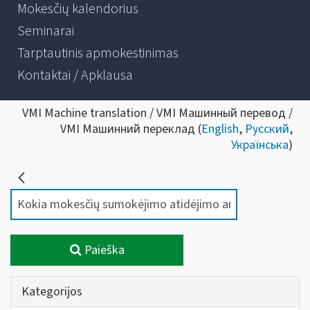
Mokesčių kalendorius
Seminarai
Tarptautinis apmokestinimas
Kontaktai / Apklausa
VMI Machine translation / VMI Машинный перевод /
VMI Машинний переклад (
English
,
Русский
,
Українська
)
Paieška
Kategorijos