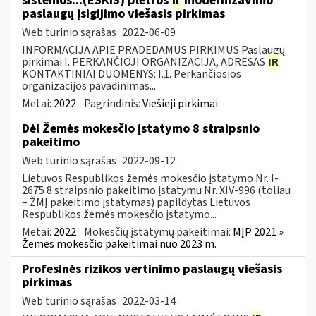
sistemos...(ESKIS) plėtros
ir
modernizavimo
paslaugų įsigijimo viešasis pirkimas
Web turinio sąrašas
2022-06-09
INFORMACIJA APIE PRADEDAMUS PIRKIMUS Paslaugų
pirkimai I. PERKANČIOJI ORGANIZACIJA, ADRESAS
IR
KONTAKTINIAI DUOMENYS: I.1. Perkančiosios
organizacijos pavadinimas...
Metai:
2022
Pagrindinis:
Viešieji pirkimai
Dėl Žemės mokesčio įstatymo 8 straipsnio
pakeitimo
Web turinio sąrašas
2022-09-12
Lietuvos Respublikos žemės mokesčio įstatymo Nr. I-
2675 8 straipsnio pakeitimo įstatymu Nr. XIV-996 (toliau
– ŽMĮ pakeitimo įstatymas) papildytas Lietuvos
Respublikos žemės mokesčio įstatymo...
Metai:
2022
Mokesčių įstatymų pakeitimai:
MĮP 2021 »
Žemės mokesčio pakeitimai nuo 2023 m.
Profesinės rizikos vertinimo paslaugų viešasis
pirkimas
Web turinio sąrašas
2022-03-14