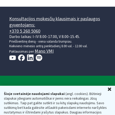
Konsultacijos mokesčių klausimais ir paslaugos
gyventojams:
+370 5 260 5060
Darbo laikas: I-IV 8.00-17.00, V 8.00-15.45.
Prieššventinę dieną - viena valanda trumpiau.
Kiekvieno mėnesio antrą penktadienį 8.00 val. - 12.00 val.
Mano VMI
Paklausimas per
Valstybinė mokesčių inspekcija prie Lietuvos
U
Respublikos finansų ministerijos
Šioje svetainėje naudojami slapukai
(angl. cookies). Būtinieji
slapukai įdiegiami automatiškai ir jiems nėra reikalingas Jūsų
Biudžetinė įstaiga. Juridinio asmens kodas — 188659752,
sutikimas. Taip pat galite sutikti ir su kitų slapukų naudojimu. Savo
adresas: Vasario 16-osios g. 14, 01107 Vilnius, Lietuva, el.paštas:
sutikimą bet kada galėsite atšaukti pakeisdami interneto naršyklės
vmi@vmi.lt
, E. pristatymo dėžutės adresas 188659752
nustatymus ir ištrindami įrašytus slapukus. Daugiau informacijos
Duomenys apie Valstybinę mokesčių inspekciją prie Lietuvos