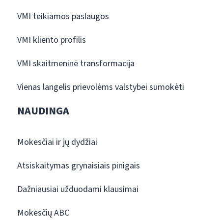
VMI teikiamos paslaugos
VMI kliento profilis
VMI skaitmeninė transformacija
Vienas langelis prievolėms valstybei sumokėti
NAUDINGA
Mokesčiai ir jų dydžiai
Atsiskaitymas grynaisiais pinigais
Dažniausiai užduodami klausimai
Mokesčių ABC