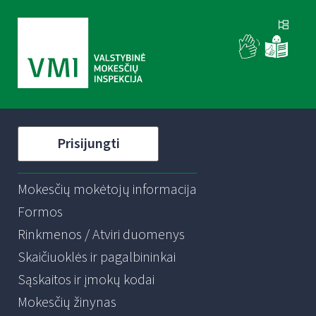
Prisijungti
Mokesčių mokėtojų informacija
Formos
Rinkmenos / Atviri duomenys
Skaičiuoklės ir pagalbininkai
Sąskaitos ir įmokų kodai
Mokesčių žinynas