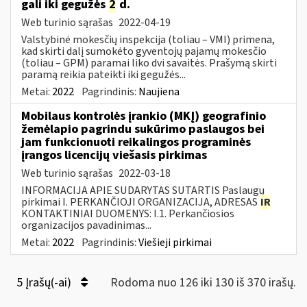
gali iki gegužės
2
d.
Web turinio sąrašas
2022-04-19
Valstybinė mokesčių inspekcija (toliau – VMI) primena,
kad skirti dalį sumokėto gyventojų pajamų mokesčio
(toliau – GPM) paramai liko dvi savaitės. Prašymą skirti
paramą reikia pateikti iki gegužės...
Metai:
2022
Pagrindinis:
Naujiena
Mobilaus kontrolės įrankio (MKĮ) geografinio
žemėlapio pagrindu sukūrimo paslaugos bei
jam funkcionuoti reikalingos programinės
įrangos licencijų viešasis pirkimas
Web turinio sąrašas
2022-03-18
INFORMACIJA APIE SUDARYTAS SUTARTIS Paslaugų
pirkimai I. PERKANČIOJI ORGANIZACIJA, ADRESAS
IR
KONTAKTINIAI DUOMENYS: I.1. Perkančiosios
organizacijos pavadinimas...
Metai:
2022
Pagrindinis:
Viešieji pirkimai
5 Įrašų(-ai)
Rodoma nuo 126 iki 130 iš 370 irašų.