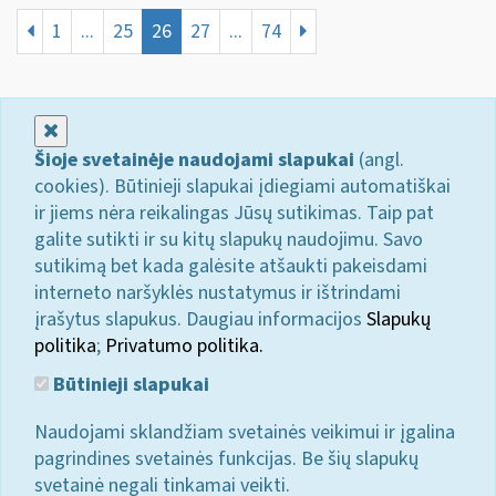
1
...
25
26
27
...
74
Uždaryti
Šioje svetainėje naudojami slapukai
(angl.
cookies). Būtinieji slapukai įdiegiami automatiškai
ir jiems nėra reikalingas Jūsų sutikimas. Taip pat
galite sutikti ir su kitų slapukų naudojimu. Savo
sutikimą bet kada galėsite atšaukti pakeisdami
interneto naršyklės nustatymus ir ištrindami
įrašytus slapukus. Daugiau informacijos
Slapukų
politika
;
Privatumo politika.
Būtinieji slapukai
Naudojami sklandžiam svetainės veikimui ir įgalina
pagrindines svetainės funkcijas. Be šių slapukų
svetainė negali tinkamai veikti.