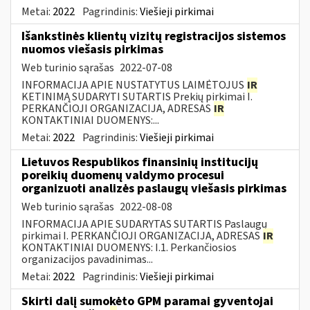
Metai:
2022
Pagrindinis:
Viešieji pirkimai
Išankstinės klientų vizitų registracijos sistemos
nuomos viešasis pirkimas
Web turinio sąrašas
2022-07-08
INFORMACIJA APIE NUSTATYTUS LAIMĖTOJUS
IR
KETINIMĄ SUDARYTI SUTARTIS Prekių pirkimai I.
PERKANČIOJI ORGANIZACIJA, ADRESAS
IR
KONTAKTINIAI DUOMENYS:...
Metai:
2022
Pagrindinis:
Viešieji pirkimai
Lietuvos Respublikos finansinių institucijų
poreikių duomenų valdymo procesui
organizuoti analizės paslaugų viešasis pirkimas
Web turinio sąrašas
2022-08-08
INFORMACIJA APIE SUDARYTAS SUTARTIS Paslaugų
pirkimai I. PERKANČIOJI ORGANIZACIJA, ADRESAS
IR
KONTAKTINIAI DUOMENYS: I.1. Perkančiosios
organizacijos pavadinimas...
Metai:
2022
Pagrindinis:
Viešieji pirkimai
Skirti dalį sumokėto GPM paramai gyventojai