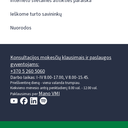
Interneto svetainės atitikties paraiška
Ieškome turto savininkų
Nuorodos
Konsultacijos mokesčių klausimais ir paslaugos
gyventojams:
+370 5 260 5060
Darbo laikas: I-IV 8.00-17.00, V 8.00-15.45.
Prieššventinę dieną - viena valanda trumpiau.
Kiekvieno mėnesio antrą penktadienį 8.00 val. - 12.00 val.
Mano VMI
Paklausimas per