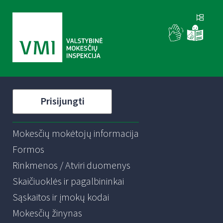
Prisijungti
Mokesčių mokėtojų informacija
Formos
Rinkmenos / Atviri duomenys
Skaičiuoklės ir pagalbininkai
Sąskaitos ir įmokų kodai
Mokesčių žinynas