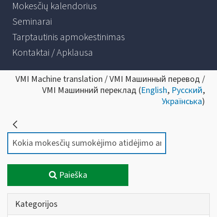
Mokesčių kalendorius
Seminarai
Tarptautinis apmokestinimas
Kontaktai / Apklausa
VMI Machine translation / VMI Машинный перевод /
VMI Машинний переклад (
English
,
Русский
,
Українська
)
Paieška
Kategorijos