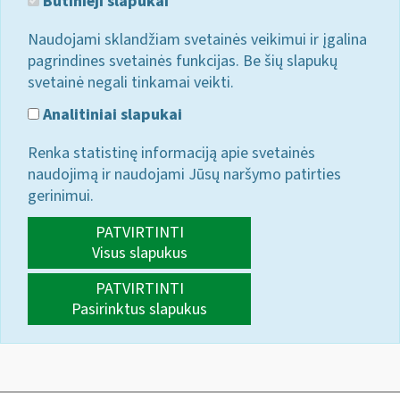
Būtinieji slapukai
Naudojami sklandžiam svetainės veikimui ir įgalina
pagrindines svetainės funkcijas. Be šių slapukų
svetainė negali tinkamai veikti.
Analitiniai slapukai
Renka statistinę informaciją apie svetainės
naudojimą ir naudojami Jūsų naršymo patirties
gerinimui.
PATVIRTINTI
Visus slapukus
PATVIRTINTI
Pasirinktus slapukus