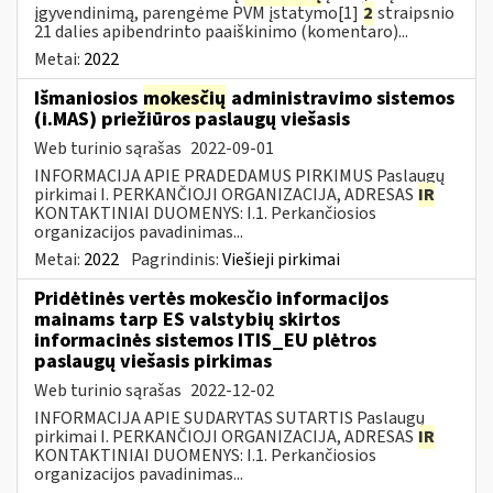
įgyvendinimą, parengėme PVM įstatymo[1]
2
straipsnio
21 dalies apibendrinto paaiškinimo (komentaro)...
Metai:
2022
Išmaniosios
mokesčių
administravimo sistemos
(i.MAS) priežiūros paslaugų viešasis
Web turinio sąrašas
2022-09-01
INFORMACIJA APIE PRADEDAMUS PIRKIMUS Paslaugų
pirkimai I. PERKANČIOJI ORGANIZACIJA, ADRESAS
IR
KONTAKTINIAI DUOMENYS: I.1. Perkančiosios
organizacijos pavadinimas...
Metai:
2022
Pagrindinis:
Viešieji pirkimai
Pridėtinės vertės mokesčio informacijos
mainams tarp ES valstybių skirtos
informacinės sistemos ITIS_EU plėtros
paslaugų viešasis pirkimas
Web turinio sąrašas
2022-12-02
INFORMACIJA APIE SUDARYTAS SUTARTIS Paslaugų
pirkimai I. PERKANČIOJI ORGANIZACIJA, ADRESAS
IR
KONTAKTINIAI DUOMENYS: I.1. Perkančiosios
organizacijos pavadinimas...