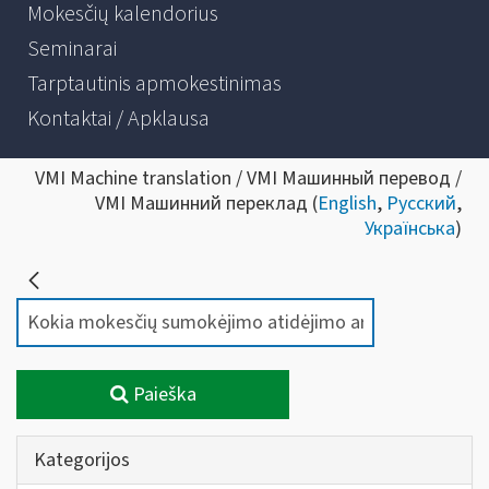
Mokesčių kalendorius
Seminarai
Tarptautinis apmokestinimas
Kontaktai / Apklausa
VMI Machine translation / VMI Машинный перевод /
VMI Машинний переклад (
English
,
Русский
,
Українська
)
Paieška
Kategorijos