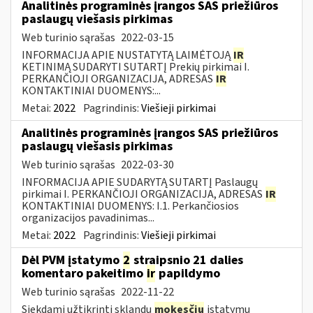
Analitinės programinės įrangos SAS priežiūros
paslaugų viešasis pirkimas
Web turinio sąrašas
2022-03-15
INFORMACIJA APIE NUSTATYTĄ LAIMĖTOJĄ
IR
KETINIMĄ SUDARYTI SUTARTĮ Prekių pirkimai I.
PERKANČIOJI ORGANIZACIJA, ADRESAS
IR
KONTAKTINIAI DUOMENYS:...
Metai:
2022
Pagrindinis:
Viešieji pirkimai
Analitinės programinės įrangos SAS priežiūros
paslaugų viešasis pirkimas
Web turinio sąrašas
2022-03-30
INFORMACIJA APIE SUDARYTĄ SUTARTĮ Paslaugų
pirkimai I. PERKANČIOJI ORGANIZACIJA, ADRESAS
IR
KONTAKTINIAI DUOMENYS: I.1. Perkančiosios
organizacijos pavadinimas...
Metai:
2022
Pagrindinis:
Viešieji pirkimai
Dėl PVM įstatymo
2
straipsnio 21 dalies
komentaro pakeitimo
ir
papildymo
Web turinio sąrašas
2022-11-22
Siekdami užtikrinti sklandų
mokesčių
įstatymų