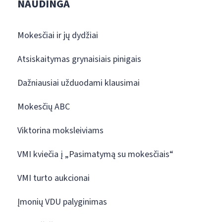
NAUDINGA
Mokesčiai ir jų dydžiai
Atsiskaitymas grynaisiais pinigais
Dažniausiai užduodami klausimai
Mokesčių ABC
Viktorina moksleiviams
VMI kviečia į „Pasimatymą su mokesčiais“
VMI turto aukcionai
Įmonių VDU palyginimas