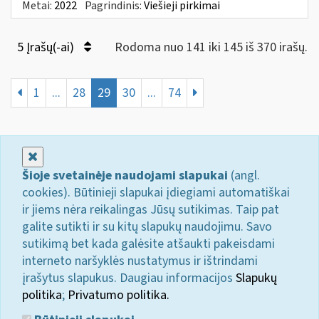
Metai:
2022
Pagrindinis:
Viešieji pirkimai
5 Įrašų(-ai)
Rodoma nuo 141 iki 145 iš 370 irašų.
1
...
28
29
30
...
74
Uždaryti
Šioje svetainėje naudojami slapukai
(angl.
cookies). Būtinieji slapukai įdiegiami automatiškai
ir jiems nėra reikalingas Jūsų sutikimas. Taip pat
galite sutikti ir su kitų slapukų naudojimu. Savo
sutikimą bet kada galėsite atšaukti pakeisdami
interneto naršyklės nustatymus ir ištrindami
įrašytus slapukus. Daugiau informacijos
Slapukų
politika
;
Privatumo politika.