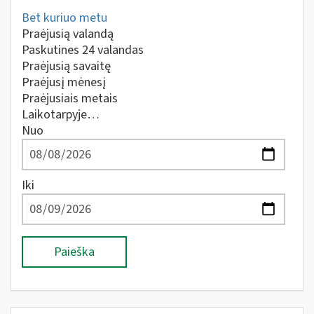
Bet kuriuo metu
Praėjusią valandą
Paskutines 24 valandas
Praėjusią savaitę
Praėjusį mėnesį
Praėjusiais metais
Laikotarpyje…
Nuo
Iki
Paieška