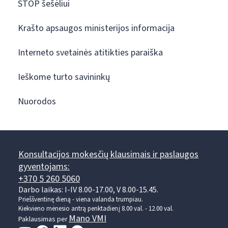
STOP šešėliui
Krašto apsaugos ministerijos informacija
Interneto svetainės atitikties paraiška
Ieškome turto savininkų
Nuorodos
Konsultacijos mokesčių klausimais ir paslaugos
gyventojams:
+370 5 260 5060
Darbo laikas: I-IV 8.00-17.00, V 8.00-15.45.
Prieššventinę dieną - viena valanda trumpiau.
Kiekvieno mėnesio antrą penktadienį 8.00 val. - 12.00 val.
Mano VMI
Paklausimas per