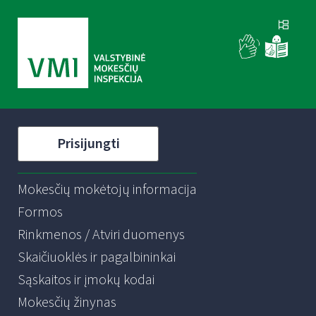
Prisijungti
Mokesčių mokėtojų informacija
Formos
Rinkmenos / Atviri duomenys
Skaičiuoklės ir pagalbininkai
Sąskaitos ir įmokų kodai
Mokesčių žinynas