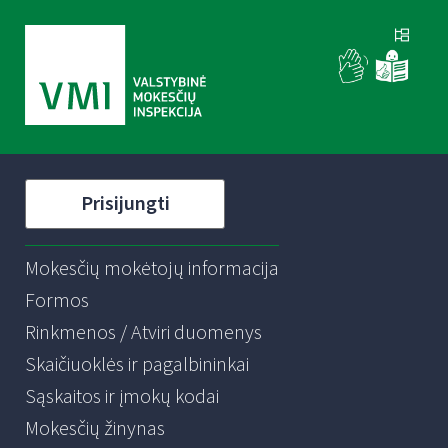
Prisijungti
Mokesčių mokėtojų informacija
Formos
Rinkmenos / Atviri duomenys
Skaičiuoklės ir pagalbininkai
Sąskaitos ir įmokų kodai
Mokesčių žinynas