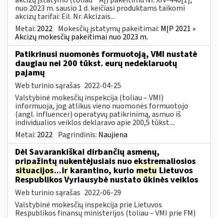
nuo 2023 m. sausio 1 d. keičiasi produktams taikomi
akcizų tarifai: Eil. Nr. Akcizais...
Metai:
2022
Mokesčių įstatymų pakeitimai:
MĮP 2021 »
Akcizų mokesčių pakeitimai nuo 2023 m.
Patikrinusi nuomonės formuotoją, VMI nustatė
daugiau nei 200 tūkst. eurų nedeklaruotų
pajamų
Web turinio sąrašas
2022-04-25
Valstybinė mokesčių inspekcija (toliau – VMI)
informuoja, jog atlikus vieno nuomonės formuotojo
(angl. influencer) operatyvų patikrinimą, asmuo iš
individualios veiklos deklaravo apie 200,5 tūkst....
Metai:
2022
Pagrindinis:
Naujiena
Dėl Savarankiškai dirbančių asmenų,
pripažintų nukentėjusiais nuo ekstremaliosios
situacijos
...
ir
karantino, kurio
metu
Lietuvos
Respublikos Vyriausybė nustato ūkinės veiklos
Web turinio sąrašas
2022-06-29
Valstybinė mokesčių inspekcija prie Lietuvos
Respublikos finansų ministerijos (toliau – VMI prie FM)