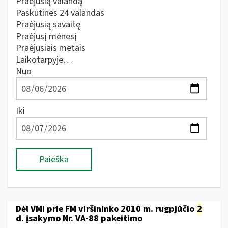
Praėjusią valandą
Paskutines 24 valandas
Praėjusią savaitę
Praėjusį mėnesį
Praėjusiais metais
Laikotarpyje…
Nuo
Iki
Paieška
Dėl VMI prie FM viršininko 2010 m. rugpjūčio
2
d. įsakymo Nr. VA-88 pakeitimo