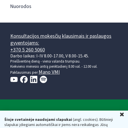
Nuorodos
Konsultacijos mokesčių klausimais ir paslaugos
gyventojams:
+370 5 260 5060
Darbo laikas: I-IV 8.00-17.00, V 8.00-15.45.
Prieššventinę dieną - viena valanda trumpiau.
Kiekvieno mėnesio antrą penktadienį 8.00 val. - 12.00 val.
Mano VMI
Paklausimas per
Valstybinė mokesčių inspekcija prie Lietuvos
U
Respublikos finansų ministerijos
Šioje svetainėje naudojami slapukai
(angl. cookies). Būtinieji
slapukai įdiegiami automatiškai ir jiems nėra reikalingas Jūsų