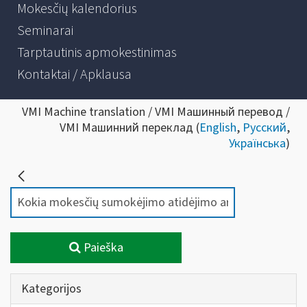
Mokesčių kalendorius
Seminarai
Tarptautinis apmokestinimas
Kontaktai / Apklausa
VMI Machine translation / VMI Машинный перевод /
VMI Машинний переклад (
English
,
Русский
,
Українська
)
Paieška
Kategorijos