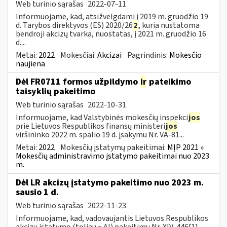
Web turinio sąrašas
2022-07-11
Informuojame, kad, atsižvelgdami į 2019 m. gruodžio 19
d. Tarybos direktyvos (ES) 2020/26
2
, kuria nustatoma
bendroji akcizų tvarka, nuostatas, į 2021 m. gruodžio 16
d....
Metai:
2022
Mokesčiai:
Akcizai
Pagrindinis:
Mokesčio
naujiena
Dėl FR0711 formos užpildymo
ir
pateikimo
taisyklių pakeitimo
Web turinio sąrašas
2022-10-31
Informuojame, kad Valstybinės mokesčių inspekci
jos
prie Lietuvos Respublikos finansų ministeri
jos
viršininko 2022 m. spalio 19 d. įsakymu Nr. VA-81...
Metai:
2022
Mokesčių įstatymų pakeitimai:
MĮP 2021 »
Mokesčių administravimo įstatymo pakeitimai nuo 2023
m.
Dėl LR akcizų įstatymo pakeitimo nuo 2023 m.
sausio 1 d.
Web turinio sąrašas
2022-11-23
Informuojame, kad, vadovaujantis Lietuvos Respublikos
akcizų įstatymo (toliau − AĮ) pakeitimu Nr. XIV-446[1],