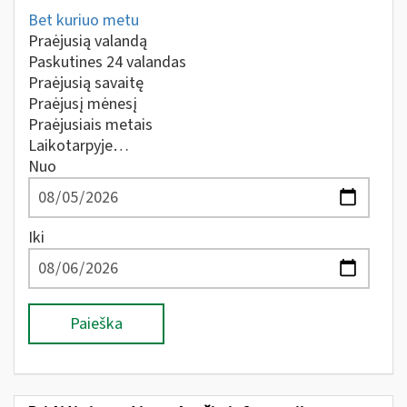
Bet kuriuo metu
Praėjusią valandą
Paskutines 24 valandas
Praėjusią savaitę
Praėjusį mėnesį
Praėjusiais metais
Laikotarpyje…
Nuo
Iki
Paieška