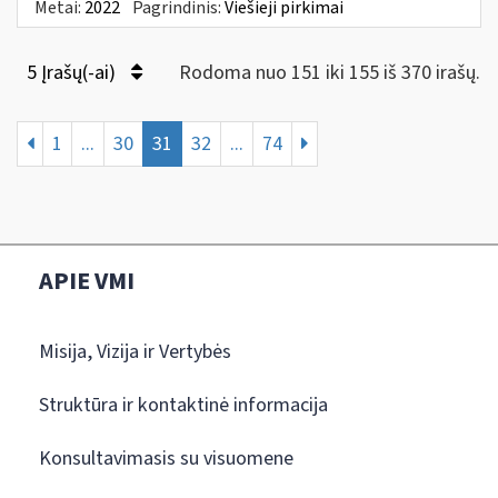
Metai:
2022
Pagrindinis:
Viešieji pirkimai
5 Įrašų(-ai)
Rodoma nuo 151 iki 155 iš 370 irašų.
1
...
30
31
32
...
74
APIE VMI
Misija, Vizija ir Vertybės
Struktūra ir kontaktinė informacija
Konsultavimasis su visuomene