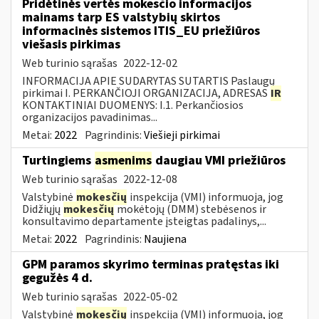
Pridėtinės vertės mokesčio informacijos
mainams tarp ES valstybių skirtos
informacinės sistemos ITIS_EU priežiūros
viešasis pirkimas
Web turinio sąrašas
2022-12-02
INFORMACIJA APIE SUDARYTAS SUTARTIS Paslaugų
pirkimai I. PERKANČIOJI ORGANIZACIJA, ADRESAS
IR
KONTAKTINIAI DUOMENYS: I.1. Perkančiosios
organizacijos pavadinimas...
Metai:
2022
Pagrindinis:
Viešieji pirkimai
Turtingiems
asmenims
daugiau VMI priežiūros
Web turinio sąrašas
2022-12-08
Valstybinė
mokesčių
inspekcija (VMI) informuoja, jog
Didžiųjų
mokesčių
mokėtojų (DMM) stebėsenos ir
konsultavimo departamente įsteigtas padalinys,...
Metai:
2022
Pagrindinis:
Naujiena
GPM paramos skyrimo terminas pratęstas iki
gegužės 4 d.
Web turinio sąrašas
2022-05-02
Valstybinė
mokesčių
inspekcija (VMI) informuoja, jog