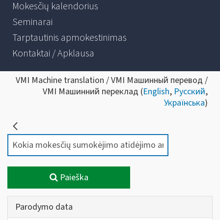
Mokesčių kalendorius
Seminarai
Tarptautinis apmokestinimas
Kontaktai / Apklausa
VMI Machine translation / VMI Машинный перевод /
VMI Машинний переклад (
English
,
Русский
,
Українська
)
Paieška
Parodymo data