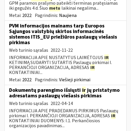
GPM paramos prašymo pateikti terminas pratęsiamas
iki gegužės 4 d. Šiuo
metu
laikinai negalima...
Metai:
2022
Pagrindinis:
Naujiena
PVM informacijos mainams tarp Europos
Sąjungos valstybių skirtos informacinės
sistemos ITIS_EU priežiūros paslaugų viešasis
pirkimas
Web turinio sąrašas
2022-11-22
INFORMACIJA APIE NUSTATYTUS LAIMĖTOJUS
IR
KETINIMĄ SUDARYTI SUTARTIS Paslaugų pirkimai I.
PERKANČIOJI ORGANIZACIJA, ADRESAS
IR
KONTAKTINIAI...
Metai:
2022
Pagrindinis:
Viešieji pirkimai
Dokumentų parengimo išsiųsti
ir
jų pristatymo
adresatams paslaugų viešasis pirkimas
Web turinio sąrašas
2022-04-14
INFORMACIJA APIE PRADEDAMUS PIRKIMUS Paslaugų
pirkimai I. PERKANČIOJI ORGANIZACIJA, ADRESAS
IR
KONTAKTINIAI DUOMENYS: I.1. Perkančiosios
organizacijos pavadinimas...