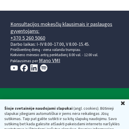
Konsultacijos mokesčių klausimais ir paslaugos
gyventojams:
+370 5 260 5060
Darbo laikas: I-IV 8.00-17.00, V 8.00-15.45.
Prieššventinę dieną - viena valanda trumpiau.
Kiekvieno mėnesio antrą penktadienį 8.00 val. - 12.00 val.
Mano VMI
Paklausimas per
Valstybinė mokesčių inspekcija prie Lietuvos
U
Respublikos finansų ministerijos
Šioje svetainėje naudojami slapukai
(angl. cookies). Būtinieji
slapukai įdiegiami automatiškai ir jiems nėra reikalingas Jūsų
Biudžetinė įstaiga. Juridinio asmens kodas — 188659752,
sutikimas. Taip pat galite sutikti ir su kitų slapukų naudojimu. Savo
adresas: Vasario 16-osios g. 14, 01107 Vilnius, Lietuva, el.paštas:
sutikimą bet kada galėsite atšaukti pakeisdami interneto naršyklės
vmi@vmi.lt
, E. pristatymo dėžutės adresas 188659752