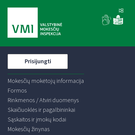
Prisijungti
Mokesčių mokėtojų informacija
Formos
Rinkmenos / Atviri duomenys
Skaičiuoklės ir pagalbininkai
Sąskaitos ir įmokų kodai
Mokesčių žinynas