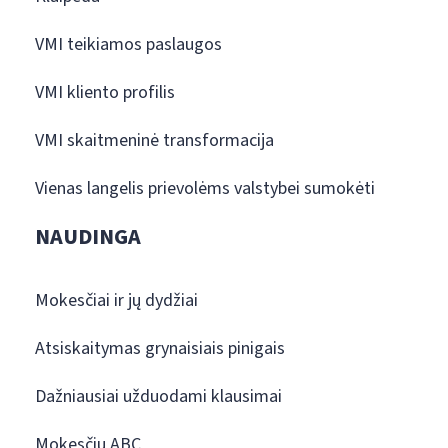
VMI teikiamos paslaugos
VMI kliento profilis
VMI skaitmeninė transformacija
Vienas langelis prievolėms valstybei sumokėti
NAUDINGA
Mokesčiai ir jų dydžiai
Atsiskaitymas grynaisiais pinigais
Dažniausiai užduodami klausimai
Mokesčių ABC