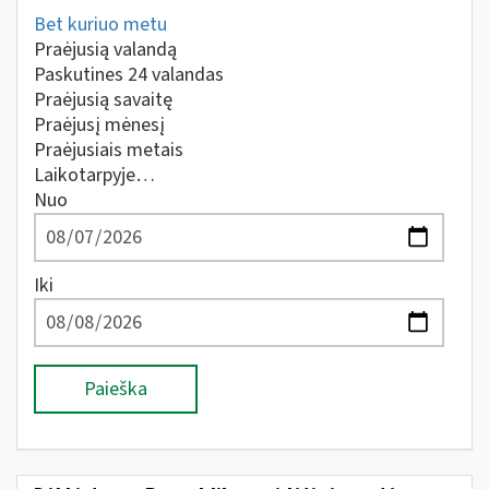
Bet kuriuo metu
Praėjusią valandą
Paskutines 24 valandas
Praėjusią savaitę
Praėjusį mėnesį
Praėjusiais metais
Laikotarpyje…
Nuo
Iki
Paieška