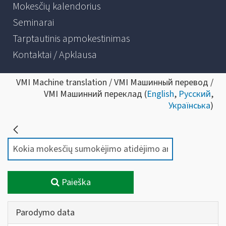
Mokesčių kalendorius
Seminarai
Tarptautinis apmokestinimas
Kontaktai / Apklausa
VMI Machine translation / VMI Машинный перевод /
VMI Машинний переклад (
English
,
Русский
,
Українська
)
Paieška
Parodymo data