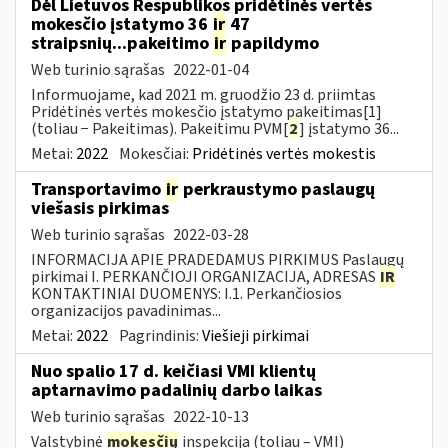
Dėl Lietuvos Respublikos pridėtinės vertės
mokesčio įstatymo 36
ir
47
straipsnių...pakeitimo
ir
papildymo
Web turinio sąrašas
2022-01-04
Informuojame, kad 2021 m. gruodžio 23 d. priimtas
Pridėtinės vertės mokesčio įstatymo pakeitimas[1]
(toliau − Pakeitimas). Pakeitimu PVM[
2
] įstatymo 36...
Metai:
2022
Mokesčiai:
Pridėtinės vertės mokestis
Transportavimo
ir
perkraustymo paslaugų
viešasis pirkimas
Web turinio sąrašas
2022-03-28
INFORMACIJA APIE PRADEDAMUS PIRKIMUS Paslaugų
pirkimai I. PERKANČIOJI ORGANIZACIJA, ADRESAS
IR
KONTAKTINIAI DUOMENYS: I.1. Perkančiosios
organizacijos pavadinimas...
Metai:
2022
Pagrindinis:
Viešieji pirkimai
Nuo spalio 17 d. keičiasi VMI klientų
aptarnavimo padalinių darbo laikas
Web turinio sąrašas
2022-10-13
Valstybinė
mokesčių
inspekcija (toliau – VMI)