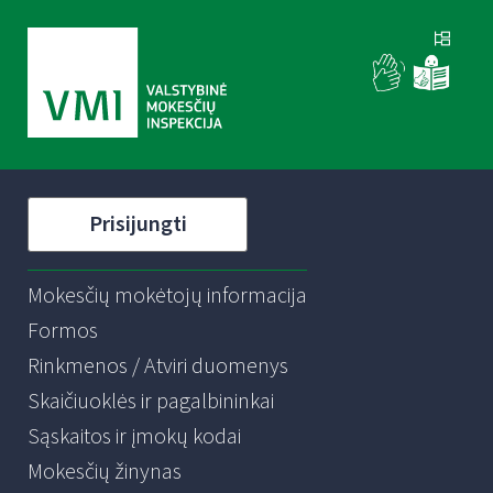
Prisijungti
Mokesčių mokėtojų informacija
Formos
Rinkmenos / Atviri duomenys
Skaičiuoklės ir pagalbininkai
Sąskaitos ir įmokų kodai
Mokesčių žinynas