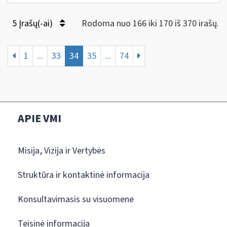
5 Įrašų(-ai)
Rodoma nuo 166 iki 170 iš 370 irašų.
1
...
33
34
35
...
74
APIE VMI
Misija, Vizija ir Vertybės
Struktūra ir kontaktinė informacija
Konsultavimasis su visuomene
Teisinė informacija