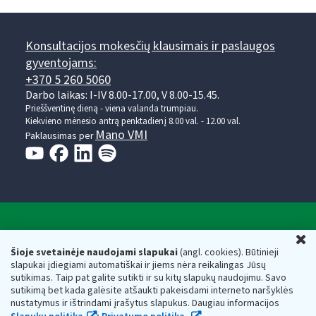
Konsultacijos mokesčių klausimais ir paslaugos
gyventojams:
+370 5 260 5060
Darbo laikas: I-IV 8.00-17.00, V 8.00-15.45.
Prieššventinę dieną - viena valanda trumpiau.
Kiekvieno mėnesio antrą penktadienį 8.00 val. - 12.00 val.
Mano VMI
Paklausimas per
Valstybinė mokesčių inspekcija prie Lietuvos
U
Respublikos finansų ministerijos
Šioje svetainėje naudojami slapukai
(angl. cookies). Būtinieji
slapukai įdiegiami automatiškai ir jiems nėra reikalingas Jūsų
Biudžetinė įstaiga. Juridinio asmens kodas — 188659752,
sutikimas. Taip pat galite sutikti ir su kitų slapukų naudojimu. Savo
adresas: Vasario 16-osios g. 14, 01107 Vilnius, Lietuva, el.paštas:
sutikimą bet kada galėsite atšaukti pakeisdami interneto naršyklės
vmi@vmi.lt
, E. pristatymo dėžutės adresas 188659752
nustatymus ir ištrindami įrašytus slapukus. Daugiau informacijos
Duomenys apie Valstybinę mokesčių inspekciją prie Lietuvos