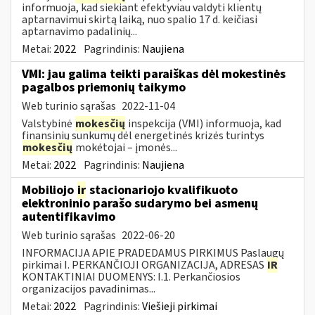
informuoja, kad siekiant efektyviau valdyti klientų
aptarnavimui skirtą laiką, nuo spalio 17 d. keičiasi
aptarnavimo padalinių...
Metai:
2022
Pagrindinis:
Naujiena
VMI: jau galima teikti paraiškas dėl mokestinės
pagalbos priemonių taikymo
Web turinio sąrašas
2022-11-04
Valstybinė
mokesčių
inspekcija (VMI) informuoja, kad
finansinių sunkumų dėl energetinės krizės turintys
mokesčių
mokėtojai – įmonės...
Metai:
2022
Pagrindinis:
Naujiena
Mobiliojo
ir
stacionariojo kvalifikuoto
elektroninio parašo sudarymo bei asmenų
autentifikavimo
Web turinio sąrašas
2022-06-20
INFORMACIJA APIE PRADEDAMUS PIRKIMUS Paslaugų
pirkimai I. PERKANČIOJI ORGANIZACIJA, ADRESAS
IR
KONTAKTINIAI DUOMENYS: I.1. Perkančiosios
organizacijos pavadinimas...
Metai:
2022
Pagrindinis:
Viešieji pirkimai