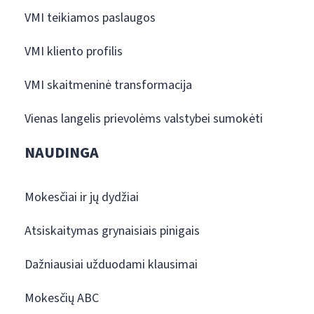
VMI teikiamos paslaugos
VMI kliento profilis
VMI skaitmeninė transformacija
Vienas langelis prievolėms valstybei sumokėti
NAUDINGA
Mokesčiai ir jų dydžiai
Atsiskaitymas grynaisiais pinigais
Dažniausiai užduodami klausimai
Mokesčių ABC