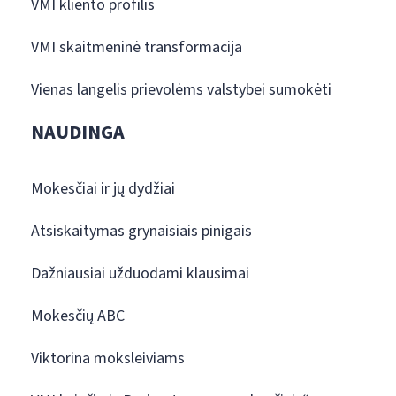
VMI kliento profilis
VMI skaitmeninė transformacija
Vienas langelis prievolėms valstybei sumokėti
NAUDINGA
Mokesčiai ir jų dydžiai
Atsiskaitymas grynaisiais pinigais
Dažniausiai užduodami klausimai
Mokesčių ABC
Viktorina moksleiviams