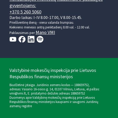
gyventojams:
+370 5 260 5060
Darbo laikas: I-IV 8.00-17.00, V 8.00-15.45.
Prieššventinę dieną - viena valanda trumpiau.
Kiekvieno mėnesio antrą penktadienį 8.00 val. - 12.00 val.
Mano VMI
Paklausimas per
Valstybinė mokesčių inspekcija prie Lietuvos
Respublikos finansų ministerijos
Biudžetinė įstaiga. Juridinio asmens kodas — 188659752,
adresas: Vasario 16-osios g. 14, 01107 Vilnius, Lietuva, el.paštas:
vmi@vmi.lt
, E. pristatymo dėžutės adresas 188659752
Duomenys apie Valstybinę mokesčių inspekciją prie Lietuvos
Respublikos finansų ministerijos kaupiami ir saugomi Juridinių
asmenų registre