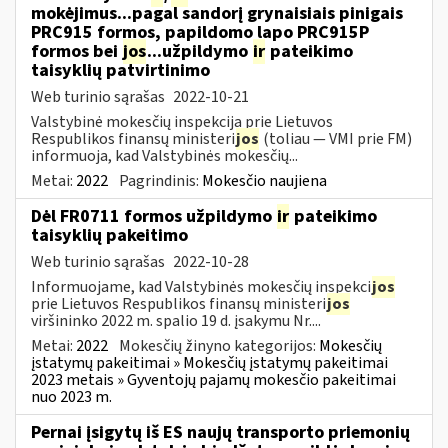
mokėjimus...pagal sandorį grynaisiais pinigais
PRC915 formos, papildomo lapo PRC915P
formos bei
jos
...užpildymo
ir
pateikimo
taisyklių patvirtinimo
Web turinio sąrašas
2022-10-21
Valstybinė mokesčių inspekcija prie Lietuvos
Respublikos finansų ministeri
jos
(toliau ― VMI prie FM)
informuoja, kad Valstybinės mokesčių...
Metai:
2022
Pagrindinis:
Mokesčio naujiena
Dėl FR0711 formos užpildymo
ir
pateikimo
taisyklių pakeitimo
Web turinio sąrašas
2022-10-28
Informuojame, kad Valstybinės mokesčių inspekci
jos
prie Lietuvos Respublikos finansų ministeri
jos
viršininko 2022 m. spalio 19 d. įsakymu Nr....
Metai:
2022
Mokesčių žinyno kategorijos:
Mokesčių
įstatymų pakeitimai » Mokesčių įstatymų pakeitimai
2023 metais » Gyventojų pajamų mokesčio pakeitimai
nuo 2023 m.
Pernai įsigytų iš ES naujų transporto priemonių