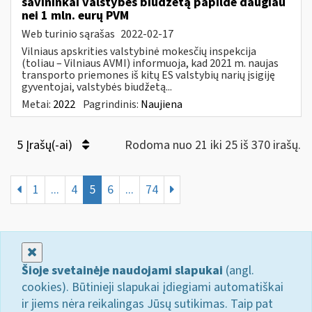
savininkai valstybės biudžetą papildė daugiau
nei 1 mln. eurų PVM
Web turinio sąrašas
2022-02-17
Vilniaus apskrities valstybinė mokesčių inspekcija
(toliau – Vilniaus AVMI) informuoja, kad 2021 m. naujas
transporto priemones iš kitų ES valstybių narių įsigiję
gyventojai, valstybės biudžetą...
Metai:
2022
Pagrindinis:
Naujiena
5 Įrašų(-ai)
Rodoma nuo 21 iki 25 iš 370 irašų.
1
...
4
5
6
...
74
Uždaryti
Šioje svetainėje naudojami slapukai
(angl.
cookies). Būtinieji slapukai įdiegiami automatiškai
ir jiems nėra reikalingas Jūsų sutikimas. Taip pat