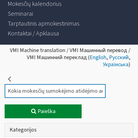
Mokesčių kalendorius
Seminarai
Tarptautinis apmokestinimas
Kontaktai / Apklausa
VMI Machine translation / VMI Машинный перевод /
VMI Машинний переклад (
English
,
Русский
,
Українська
)
Paieška
Kategorijos