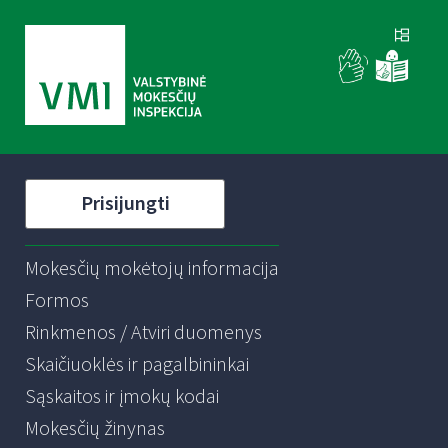
Prisijungti
Mokesčių mokėtojų informacija
Formos
Rinkmenos / Atviri duomenys
Skaičiuoklės ir pagalbininkai
Sąskaitos ir įmokų kodai
Mokesčių žinynas