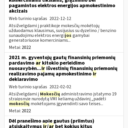
komerciniams tikslams, grąžinimo bei
pagamintos elektros energijos apmokestinimo
akcizais
Web turinio sąrašas
2022-12-12
Atsižvelgdami į praktikoje mokesčių mokėtojų
užduodamus klausimus, susijusius su dyzelino / benzino
sunaudojimu elektros energi
jos
gamybai
generatoriuose komerciniams...
Metai:
2022
2021 m. gyventojų gautų finansinių priemonių
pardavimo
ar
kitokio perleidimo
nuosavybėn...
ir
išvestinių finansinių priemonių
realizavimo pajamų apmokestinimo
ir
deklaravimo
Web turinio sąrašas
2022-02-02
Atsižvelgdami į
Mokesčių
administravimo įstatymo 19
straipsnyje nurodytą VMI keliamą uždavinį „padėti
mokesčių
mokėtojams įgyvendinti savo teises...
Metai:
2022
Dėl pranešimo apie gautus (priimtus)
atsiskaitymus
ir
/
ar
bet kokius kitus