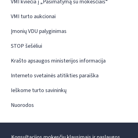
VMI kviečia į „Pasimatymą su mokesčiais“
VMI turto aukcionai
Įmonių VDU palyginimas
STOP šešėliui
Krašto apsaugos ministerijos informacija
Interneto svetainės atitikties paraiška
Ieškome turto savininkų
Nuorodos
Konsultacijos mokesčių klausimais ir paslaugos