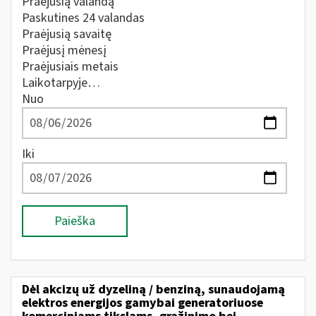
Praėjusią valandą
Paskutines 24 valandas
Praėjusią savaitę
Praėjusį mėnesį
Praėjusiais metais
Laikotarpyje…
Nuo
Iki
Paieška
Dėl akcizų už dyzeliną / benziną, sunaudojamą
elektros energijos gamybai generatoriuose