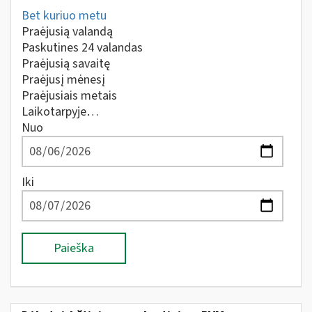
Bet kuriuo metu
Praėjusią valandą
Paskutines 24 valandas
Praėjusią savaitę
Praėjusį mėnesį
Praėjusiais metais
Laikotarpyje…
Nuo
Iki
Paieška