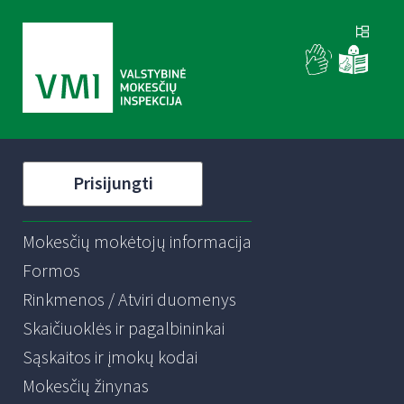
Prisijungti
Mokesčių mokėtojų informacija
Formos
Rinkmenos / Atviri duomenys
Skaičiuoklės ir pagalbininkai
Sąskaitos ir įmokų kodai
Mokesčių žinynas