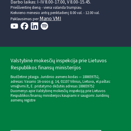
Darbo laikas: I-IV 8.00-17.00, V 8.00-15.45.
Prieššventinę dieną - viena valanda trumpiau.
Kiekvieno mėnesio antrą penktadienį 8.00 val. - 12.00 val.
Mano VMI
Paklausimas per
Valstybinė mokesčių inspekcija prie Lietuvos
Respublikos finansų ministerijos
Biudžetinė įstaiga. Juridinio asmens kodas — 188659752,
adresas: Vasario 16-osios g. 14, 01107 Vilnius, Lietuva, el.paštas:
vmi@vmi.lt
, E. pristatymo dėžutės adresas 188659752
Duomenys apie Valstybinę mokesčių inspekciją prie Lietuvos
Respublikos finansų ministerijos kaupiami ir saugomi Juridinių
asmenų registre