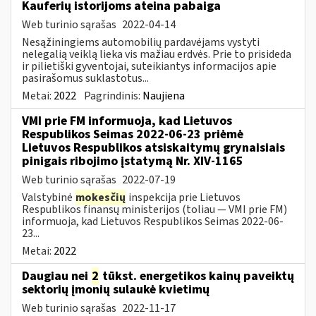
Kauferių istorijoms ateina pabaiga
Web turinio sąrašas
2022-04-14
Nesąžiningiems automobilių pardavėjams vystyti
nelegalią veiklą lieka vis mažiau erdvės. Prie to prisideda
ir pilietiški gyventojai, suteikiantys informacijos apie
pasirašomus suklastotus...
Metai:
2022
Pagrindinis:
Naujiena
VMI prie FM informuoja, kad Lietuvos
Respublikos Seimas 2022-06-23 priėmė
Lietuvos Respublikos atsiskaitymų grynaisiais
pinigais ribojimo įstatymą Nr. XIV-1165
Web turinio sąrašas
2022-07-19
Valstybinė
mokesčių
inspekcija prie Lietuvos
Respublikos finansų ministerijos (toliau — VMI prie FM)
informuoja, kad Lietuvos Respublikos Seimas 2022-06-
23...
Metai:
2022
Daugiau nei
2
tūkst. energetikos kainų paveiktų
sektorių įmonių sulaukė kvietimų
Web turinio sąrašas
2022-11-17