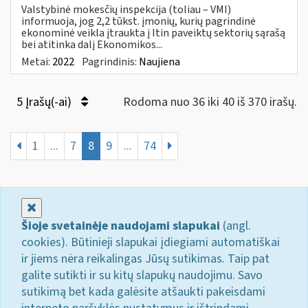
Valstybinė mokesčių inspekcija (toliau – VMI)
informuoja, jog 2,2 tūkst. įmonių, kurių pagrindinė
ekonominė veikla įtraukta į Itin paveiktų sektorių sąrašą
bei atitinka dalį Ekonomikos...
Metai:
2022
Pagrindinis:
Naujiena
5 Įrašų(-ai)
Rodoma nuo 36 iki 40 iš 370 irašų.
1
...
7
8
9
...
74
Uždaryti
Šioje svetainėje naudojami slapukai
(angl.
cookies). Būtinieji slapukai įdiegiami automatiškai
ir jiems nėra reikalingas Jūsų sutikimas. Taip pat
galite sutikti ir su kitų slapukų naudojimu. Savo
sutikimą bet kada galėsite atšaukti pakeisdami