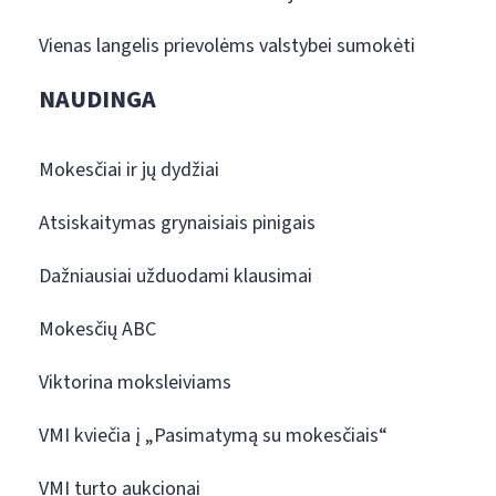
Vienas langelis prievolėms valstybei sumokėti
NAUDINGA
Mokesčiai ir jų dydžiai
Atsiskaitymas grynaisiais pinigais
Dažniausiai užduodami klausimai
Mokesčių ABC
Viktorina moksleiviams
VMI kviečia į „Pasimatymą su mokesčiais“
VMI turto aukcionai