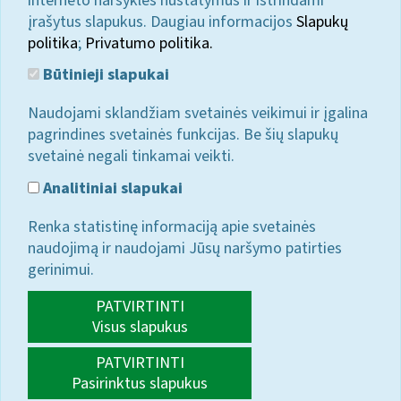
interneto naršyklės nustatymus ir ištrindami
įrašytus slapukus. Daugiau informacijos
Slapukų
politika
;
Privatumo politika.
Būtinieji slapukai
Naudojami sklandžiam svetainės veikimui ir įgalina
pagrindines svetainės funkcijas. Be šių slapukų
svetainė negali tinkamai veikti.
Analitiniai slapukai
Renka statistinę informaciją apie svetainės
naudojimą ir naudojami Jūsų naršymo patirties
gerinimui.
PATVIRTINTI
Visus slapukus
PATVIRTINTI
Pasirinktus slapukus