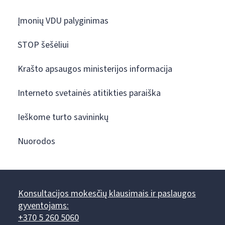
Įmonių VDU palyginimas
STOP šešėliui
Krašto apsaugos ministerijos informacija
Interneto svetainės atitikties paraiška
Ieškome turto savininkų
Nuorodos
Konsultacijos mokesčių klausimais ir paslaugos
gyventojams:
+370 5 260 5060