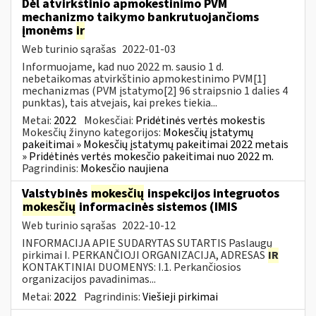
Dėl atvirkštinio apmokestinimo PVM
mechanizmo taikymo bankrutuojančioms
įmonėms
ir
Web turinio sąrašas
2022-01-03
Informuojame, kad nuo 2022 m. sausio 1 d.
nebetaikomas atvirkštinio apmokestinimo PVM[1]
mechanizmas (PVM įstatymo[2] 96 straipsnio 1 dalies 4
punktas), tais atvejais, kai prekes tiekia...
Metai:
2022
Mokesčiai:
Pridėtinės vertės mokestis
Mokesčių žinyno kategorijos:
Mokesčių įstatymų
pakeitimai » Mokesčių įstatymų pakeitimai 2022 metais
» Pridėtinės vertės mokesčio pakeitimai nuo 2022 m.
Pagrindinis:
Mokesčio naujiena
Valstybinės
mokesčių
inspekcijos integruotos
mokesčių
informacinės sistemos (IMIS
Web turinio sąrašas
2022-10-12
INFORMACIJA APIE SUDARYTAS SUTARTIS Paslaugų
pirkimai I. PERKANČIOJI ORGANIZACIJA, ADRESAS
IR
KONTAKTINIAI DUOMENYS: I.1. Perkančiosios
organizacijos pavadinimas...
Metai:
2022
Pagrindinis:
Viešieji pirkimai