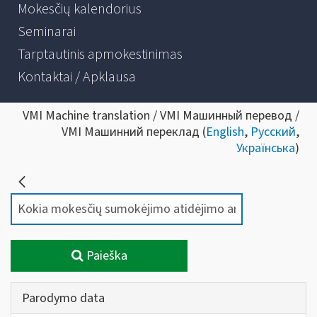
Mokesčių kalendorius
Seminarai
Tarptautinis apmokestinimas
Kontaktai / Apklausa
VMI Machine translation / VMI Машинный перевод /
VMI Машинний переклад (
English
,
Русский
,
Українська
)
Paieška
Parodymo data