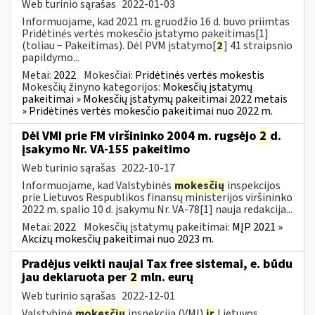
Web turinio sąrašas
2022-01-03
Informuojame, kad 2021 m. gruodžio 16 d. buvo priimtas
Pridėtinės vertės mokesčio įstatymo pakeitimas[1]
(toliau − Pakeitimas). Dėl PVM įstatymo[
2
] 41 straipsnio
papildymo...
Metai:
2022
Mokesčiai:
Pridėtinės vertės mokestis
Mokesčių žinyno kategorijos:
Mokesčių įstatymų
pakeitimai » Mokesčių įstatymų pakeitimai 2022 metais
» Pridėtinės vertės mokesčio pakeitimai nuo 2022 m.
Dėl VMI prie FM viršininko 2004 m. rugsėjo
2
d.
įsakymo Nr. VA-155 pakeitimo
Web turinio sąrašas
2022-10-17
Informuojame, kad Valstybinės
mokesčių
inspekcijos
prie Lietuvos Respublikos finansų ministerijos viršininko
2022 m. spalio 10 d. įsakymu Nr. VA-78[1] nauja redakcija...
Metai:
2022
Mokesčių įstatymų pakeitimai:
MĮP 2021 »
Akcizų mokesčių pakeitimai nuo 2023 m.
Pradėjus veikti naujai Tax free sistemai, e. būdu
jau deklaruota per
2
mln. eurų
Web turinio sąrašas
2022-12-01
Valstybinė
mokesčių
inspekcija (VMI)
ir
Lietuvos