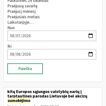
Paskutines 24 valandas
Praėjusią savaitę
Praėjusį mėnesį
Praėjusiais metais
Laikotarpyje…
Nuo
Iki
Paieška
kitų Europos sąjungos valstybių narių į
tarptautines parodas Lietuvoje bei akcizų
sumokėjimo