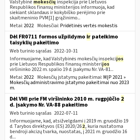
Valstybinė
mokesčių
inspekcija prie Lietuvos
Respublikos finansų ministerijos informuoja, kad
siekiant sklandaus ir kokybiško perėjimo prie
skaitmeninio PVM[1] grąžinimo...
Metai:
2022
Mokesčiai:
Pridėtinės vertės mokestis
Dėl FR0711 formos užpildymo
ir
pateikimo
taisyklių pakeitimo
Web turinio sąrašas
2022-10-31
Informuojame, kad Valstybinės mokesčių inspekci
jos
prie Lietuvos Respublikos finansų ministeri
jos
viršininko 2022 m. spalio 19 d. įsakymu Nr. VA-81...
Metai:
2022
Mokesčių įstatymų pakeitimai:
MĮP 2021 »
Mokesčių administravimo įstatymo pakeitimai nuo 2023
m.
Dėl VMI prie FM viršininko 2010 m. rugpjūčio
2
d. įsakymo Nr. VA-88 pakeitimo
Web turinio sąrašas
2022-07-11
Informuojame, kad, atsižvelgdami į 2019 m. gruodžio 19
d. Tarybos direktyvos (ES) 2020/26
2
, kuria nustatoma
bendroji akcizų tvarka, nuostatas, į 2021 m. gruodžio 16
d....