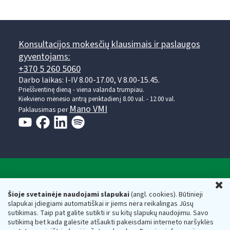
Konsultacijos mokesčių klausimais ir paslaugos
gyventojams:
+370 5 260 5060
Darbo laikas: I-IV 8.00-17.00, V 8.00-15.45.
Prieššventinę dieną - viena valanda trumpiau.
Kiekvieno mėnesio antrą penktadienį 8.00 val. - 12.00 val.
Mano VMI
Paklausimas per
Valstybinė mokesčių inspekcija prie Lietuvos
U
Respublikos finansų ministerijos
Šioje svetainėje naudojami slapukai
(angl. cookies). Būtinieji
slapukai įdiegiami automatiškai ir jiems nėra reikalingas Jūsų
Biudžetinė įstaiga. Juridinio asmens kodas — 188659752,
sutikimas. Taip pat galite sutikti ir su kitų slapukų naudojimu. Savo
adresas: Vasario 16-osios g. 14, 01107 Vilnius, Lietuva, el.paštas:
sutikimą bet kada galėsite atšaukti pakeisdami interneto naršyklės
vmi@vmi.lt
, E. pristatymo dėžutės adresas 188659752