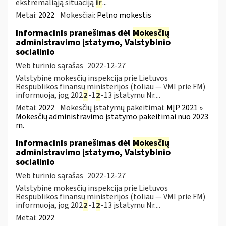
ekstremaliąją situaciją
ir
...
Metai:
2022
Mokesčiai:
Pelno mokestis
Informacinis pranešimas dėl
Mokesčių
administravimo įstatymo, Valstybinio
socialinio
Web turinio sąrašas
2022-12-27
Valstybinė mokesčių inspekcija prie Lietuvos
Respublikos finansų ministerijos (toliau — VMI prie FM)
informuoja, jog 202
2
-1
2
-13 įstatymu Nr....
Metai:
2022
Mokesčių įstatymų pakeitimai:
MĮP 2021 »
Mokesčių administravimo įstatymo pakeitimai nuo 2023
m.
Informacinis pranešimas dėl
Mokesčių
administravimo įstatymo, Valstybinio
socialinio
Web turinio sąrašas
2022-12-27
Valstybinė mokesčių inspekcija prie Lietuvos
Respublikos finansų ministerijos (toliau — VMI prie FM)
informuoja, jog 202
2
-1
2
-13 įstatymu Nr....
Metai:
2022