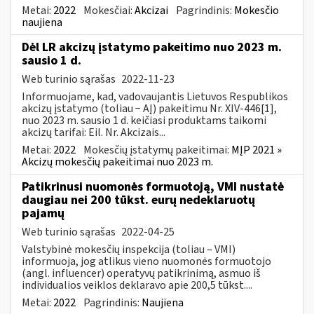
Metai:
2022
Mokesčiai:
Akcizai
Pagrindinis:
Mokesčio
naujiena
Dėl LR akcizų įstatymo pakeitimo nuo 2023 m.
sausio 1 d.
Web turinio sąrašas
2022-11-23
Informuojame, kad, vadovaujantis Lietuvos Respublikos
akcizų įstatymo (toliau − AĮ) pakeitimu Nr. XIV-446[1],
nuo 2023 m. sausio 1 d. keičiasi produktams taikomi
akcizų tarifai: Eil. Nr. Akcizais...
Metai:
2022
Mokesčių įstatymų pakeitimai:
MĮP 2021 »
Akcizų mokesčių pakeitimai nuo 2023 m.
Patikrinusi nuomonės formuotoją, VMI nustatė
daugiau nei 200 tūkst. eurų nedeklaruotų
pajamų
Web turinio sąrašas
2022-04-25
Valstybinė mokesčių inspekcija (toliau – VMI)
informuoja, jog atlikus vieno nuomonės formuotojo
(angl. influencer) operatyvų patikrinimą, asmuo iš
individualios veiklos deklaravo apie 200,5 tūkst....
Metai:
2022
Pagrindinis:
Naujiena