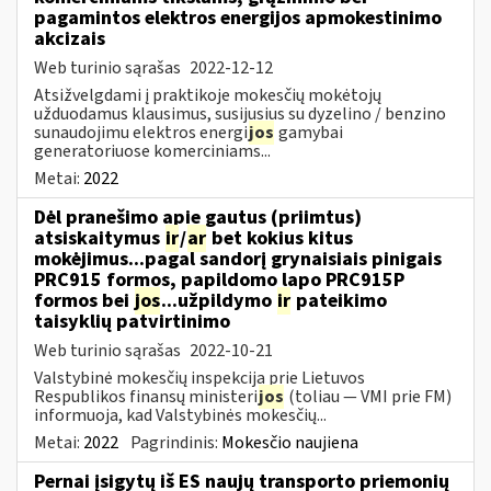
pagamintos elektros energijos apmokestinimo
akcizais
Web turinio sąrašas
2022-12-12
Atsižvelgdami į praktikoje mokesčių mokėtojų
užduodamus klausimus, susijusius su dyzelino / benzino
sunaudojimu elektros energi
jos
gamybai
generatoriuose komerciniams...
Metai:
2022
Dėl pranešimo apie gautus (priimtus)
atsiskaitymus
ir
/
ar
bet kokius kitus
mokėjimus...pagal sandorį grynaisiais pinigais
PRC915 formos, papildomo lapo PRC915P
formos bei
jos
...užpildymo
ir
pateikimo
taisyklių patvirtinimo
Web turinio sąrašas
2022-10-21
Valstybinė mokesčių inspekcija prie Lietuvos
Respublikos finansų ministeri
jos
(toliau ― VMI prie FM)
informuoja, kad Valstybinės mokesčių...
Metai:
2022
Pagrindinis:
Mokesčio naujiena
Pernai įsigytų iš ES naujų transporto priemonių