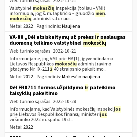
Web turinio sąrašas
2022-11-21
Valstybinė
mokesčių
inspekcija (toliau – VMI)
informuoja, jog š. m. lapkričio – gruodžio
mėn
.
mokesčių
administratoriaus...
Metai:
2022
Pagrindinis:
Naujiena
VA-80 „Dėl atsiskaitymų už prekes
ir
paslaugas
duomenų teikimo valstybinei
mokesčių
Web turinio sąrašas
2022-10-21
Informuojame, jog VMI prie FM[1], įgyvendindama
Lietuvos Respublikos
mokesčių
administravimo
įstatymo Nr. IX-211
2
40 straipsnio pakeitimo...
Metai:
2022
Pagrindinis:
Mokesčio naujiena
Dėl FR0711 formos užpildymo
ir
pateikimo
taisyklių pakeitimo
Web turinio sąrašas
2022-10-28
Informuojame, kad Valstybinės mokesčių inspekci
jos
prie Lietuvos Respublikos finansų ministeri
jos
viršininko 2022 m. spalio 19 d....
Metai:
2022