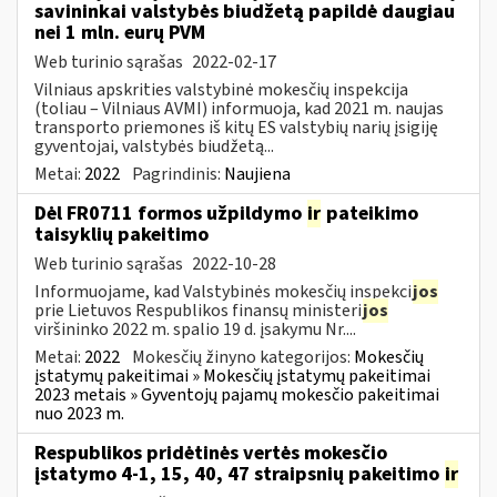
savininkai valstybės biudžetą papildė daugiau
nei 1 mln. eurų PVM
Web turinio sąrašas
2022-02-17
Vilniaus apskrities valstybinė mokesčių inspekcija
(toliau – Vilniaus AVMI) informuoja, kad 2021 m. naujas
transporto priemones iš kitų ES valstybių narių įsigiję
gyventojai, valstybės biudžetą...
Metai:
2022
Pagrindinis:
Naujiena
Dėl FR0711 formos užpildymo
ir
pateikimo
taisyklių pakeitimo
Web turinio sąrašas
2022-10-28
Informuojame, kad Valstybinės mokesčių inspekci
jos
prie Lietuvos Respublikos finansų ministeri
jos
viršininko 2022 m. spalio 19 d. įsakymu Nr....
Metai:
2022
Mokesčių žinyno kategorijos:
Mokesčių
įstatymų pakeitimai » Mokesčių įstatymų pakeitimai
2023 metais » Gyventojų pajamų mokesčio pakeitimai
nuo 2023 m.
Respublikos pridėtinės vertės mokesčio
įstatymo 4-1, 15, 40, 47 straipsnių pakeitimo
ir