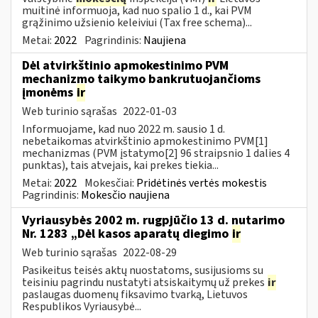
muitinė informuoja, kad nuo spalio 1 d., kai PVM
grąžinimo užsienio keleiviui (Tax free schema)...
Metai:
2022
Pagrindinis:
Naujiena
Dėl atvirkštinio apmokestinimo PVM
mechanizmo taikymo bankrutuojančioms
įmonėms
ir
Web turinio sąrašas
2022-01-03
Informuojame, kad nuo 2022 m. sausio 1 d.
nebetaikomas atvirkštinio apmokestinimo PVM[1]
mechanizmas (PVM įstatymo[2] 96 straipsnio 1 dalies 4
punktas), tais atvejais, kai prekes tiekia...
Metai:
2022
Mokesčiai:
Pridėtinės vertės mokestis
Pagrindinis:
Mokesčio naujiena
Vyriausybės 2002 m. rugpjūčio 13 d. nutarimo
Nr. 1283 „Dėl kasos aparatų diegimo
ir
Web turinio sąrašas
2022-08-29
Pasikeitus teisės aktų nuostatoms, susijusioms su
teisiniu pagrindu nustatyti atsiskaitymų už prekes
ir
paslaugas duomenų fiksavimo tvarką, Lietuvos
Respublikos Vyriausybė...