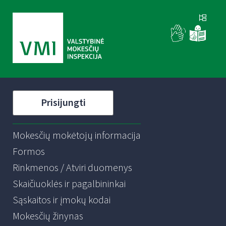
Prisijungti
Mokesčių mokėtojų informacija
Formos
Rinkmenos / Atviri duomenys
Skaičiuoklės ir pagalbininkai
Sąskaitos ir įmokų kodai
Mokesčių žinynas