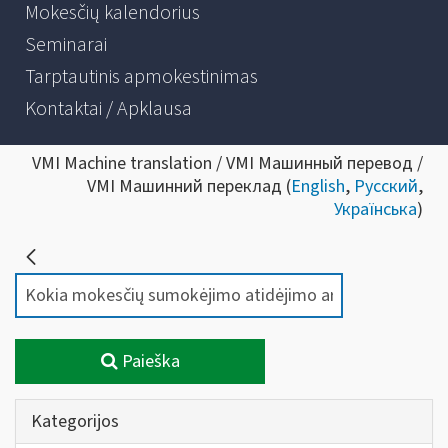
Mokesčių kalendorius
Seminarai
Tarptautinis apmokestinimas
Kontaktai / Apklausa
VMI Machine translation / VMI Машинный перевод /
VMI Машинний переклад (
English
,
Русский
,
Українська
)
Paieška
Kategorijos