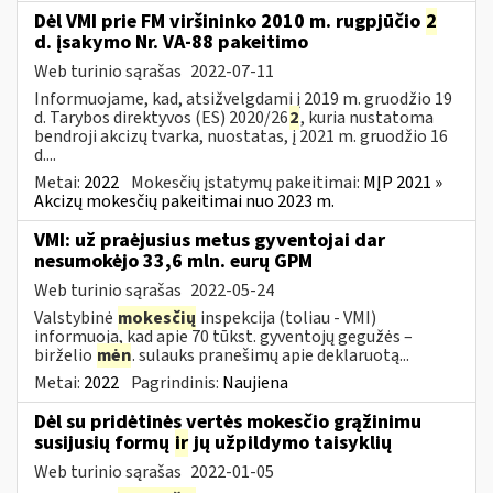
Dėl VMI prie FM viršininko 2010 m. rugpjūčio
2
d. įsakymo Nr. VA-88 pakeitimo
Web turinio sąrašas
2022-07-11
Informuojame, kad, atsižvelgdami į 2019 m. gruodžio 19
d. Tarybos direktyvos (ES) 2020/26
2
, kuria nustatoma
bendroji akcizų tvarka, nuostatas, į 2021 m. gruodžio 16
d....
Metai:
2022
Mokesčių įstatymų pakeitimai:
MĮP 2021 »
Akcizų mokesčių pakeitimai nuo 2023 m.
VMI: už praėjusius metus gyventojai dar
nesumokėjo 33,6 mln. eurų GPM
Web turinio sąrašas
2022-05-24
Valstybinė
mokesčių
inspekcija (toliau - VMI)
informuoja, kad apie 70 tūkst. gyventojų gegužės –
birželio
mėn
. sulauks pranešimų apie deklaruotą...
Metai:
2022
Pagrindinis:
Naujiena
Dėl su pridėtinės vertės mokesčio grąžinimu
susijusių formų
ir
jų užpildymo taisyklių
Web turinio sąrašas
2022-01-05