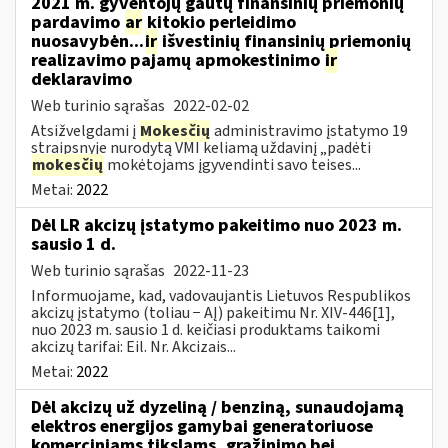
2021 m. gyventojų gautų finansinių priemonių
pardavimo
ar
kitokio perleidimo
nuosavybėn...
ir
išvestinių finansinių priemonių
realizavimo pajamų apmokestinimo
ir
deklaravimo
Web turinio sąrašas
2022-02-02
Atsižvelgdami į
Mokesčių
administravimo įstatymo 19
straipsnyje nurodytą VMI keliamą uždavinį „padėti
mokesčių
mokėtojams įgyvendinti savo teises...
Metai:
2022
Dėl LR akcizų įstatymo pakeitimo nuo 2023 m.
sausio 1 d.
Web turinio sąrašas
2022-11-23
Informuojame, kad, vadovaujantis Lietuvos Respublikos
akcizų įstatymo (toliau − AĮ) pakeitimu Nr. XIV-446[1],
nuo 2023 m. sausio 1 d. keičiasi produktams taikomi
akcizų tarifai: Eil. Nr. Akcizais...
Metai:
2022
Dėl akcizų už dyzeliną / benziną, sunaudojamą
elektros energijos gamybai generatoriuose
komerciniams tikslams, grąžinimo bei