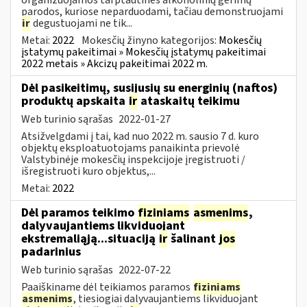
parodos, kuriose neparduodami, tačiau demonstruojami
ir
degustuojami ne tik...
Metai:
2022
Mokesčių žinyno kategorijos:
Mokesčių
įstatymų pakeitimai » Mokesčių įstatymų pakeitimai
2022 metais » Akcizų pakeitimai 2022 m.
Dėl pasikeitimų, susijusių su energinių (naftos)
produktų apskaita
ir
ataskaitų teikimu
Web turinio sąrašas
2022-01-27
Atsižvelgdami į tai, kad nuo 2022 m. sausio 7 d. kuro
objektų eksploatuotojams panaikinta prievolė
Valstybinėje mokesčių inspekcijoje įregistruoti /
išregistruoti kuro objektus,...
Metai:
2022
Dėl paramos teikimo
fiziniams
asmenims
,
dalyvaujantiems likviduojant
ekstremaliąją...situaciją
ir
šalinant
jos
padarinius
Web turinio sąrašas
2022-07-22
Paaiškiname dėl teikiamos paramos
fiziniams
asmenims
, tiesiogiai dalyvaujantiems likviduojant