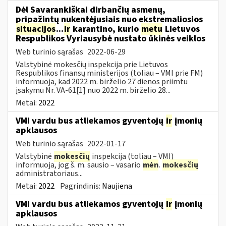
Dėl Savarankiškai dirbančių asmenų,
pripažintų nukentėjusiais nuo ekstremaliosios
situacijos
...
ir
karantino, kurio
metu
Lietuvos
Respublikos Vyriausybė nustato ūkinės veiklos
Web turinio sąrašas
2022-06-29
Valstybinė mokesčių inspekcija prie Lietuvos
Respublikos finansų ministerijos (toliau – VMI prie FM)
informuoja, kad 2022 m. birželio 27 dienos priimtu
įsakymu Nr. VA-61[1] nuo 2022 m. birželio 28...
Metai:
2022
VMI vardu bus atliekamos gyventojų
ir
įmonių
apklausos
Web turinio sąrašas
2022-01-17
Valstybinė
mokesčių
inspekcija (toliau – VMI)
informuoja, jog š. m. sausio – vasario
mėn
.
mokesčių
administratoriaus...
Metai:
2022
Pagrindinis:
Naujiena
VMI vardu bus atliekamos gyventojų
ir
įmonių
apklausos