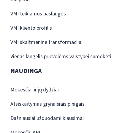
VMI teikiamos paslaugos
VMI kliento profilis
VMI skaitmeninė transformacija
Vienas langelis prievolėms valstybei sumokėti
NAUDINGA
Mokesčiai ir jų dydžiai
Atsiskaitymas grynaisiais pinigais
Dažniausiai užduodami klausimai
Mokesčių ABC