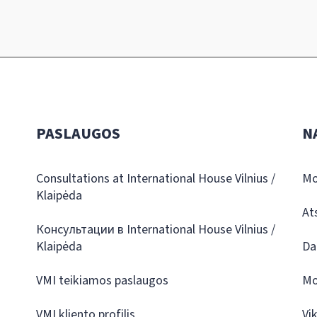
PASLAUGOS
N
Consultations at International House Vilnius /
Mo
Klaipėda
At
Консультации в International House Vilnius /
Klaipėda
Da
VMI teikiamos paslaugos
Mo
VMI kliento profilis
Vi