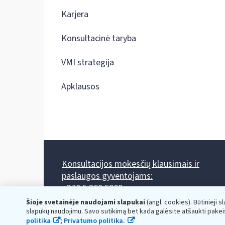
Karjera
Konsultacinė taryba
VMI strategija
Apklausos
Konsultacijos mokesčių klausimais ir
paslaugos gyventojams:
+370 5 260 5060
Darbo laikas: I-IV 8.00-17.00, V 8.00-15.45.
Šioje svetainėje naudojami slapukai
(angl. cookies). Būtinieji s
Prieššventinę dieną - viena valanda trumpiau.
slapukų naudojimu. Savo sutikimą bet kada galėsite atšaukti pakei
Kiekvieno mėnesio antrą penktadienį 8.00 val. - 12.00 val.
politika
;
Privatumo politika.