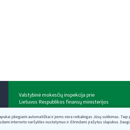
Valstybinė mokesčių inspekcija prie
Lietuvos Respublikos finansų ministerijos
Biudžetinė įstaiga. Juridinio asmens kodas — 188659752,
adresas: Vasario 16-osios g. 14, 01107 Vilnius, Lietuva,
lapukai įdiegiami automatiškai ir jiems nėra reikalingas Jūsų sutikimas. Taip pa
el.paštas:
vmi@vmi.lt
, E. pristatymo dėžutės adresas
sdami interneto naršyklės nustatymus ir ištrindami įrašytus slapukus. Daug
188659752
Duomenys apie Valstybinę mokesčių inspekciją prie