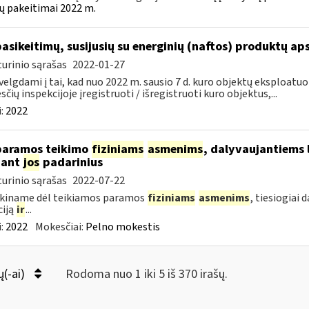
ų pakeitimai 2022 m.
pasikeitimų, susijusių su energinių (naftos) produktų ap
urinio sąrašas
2022-01-27
velgdami į tai, kad nuo 2022 m. sausio 7 d. kuro objektų eksploatu
čių inspekcijoje įregistruoti / išregistruoti kuro objektus,...
:
2022
paramos teikimo
fiziniams
asmenims
, dalyvaujantiems 
nant
jos
padarinius
urinio sąrašas
2022-07-22
škiname dėl teikiamos paramos
fiziniams
asmenims
, tiesiogiai
ciją
ir
...
:
2022
Mokesčiai:
Pelno mokestis
ų(-ai)
Rodoma nuo 1 iki 5 iš 370 irašų.