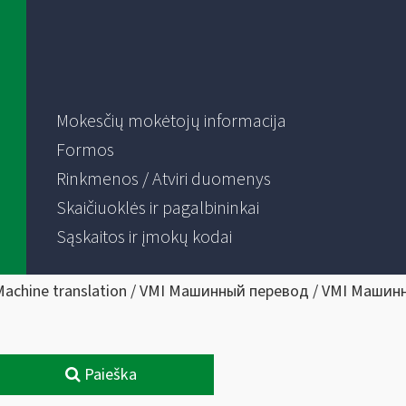
Mokesčių mokėtojų informacija
Formos
Rinkmenos / Atviri duomenys
Skaičiuoklės ir pagalbininkai
Sąskaitos ir įmokų kodai
Machine translation / VMI Машинный перевод / VMI Машин
Paieška