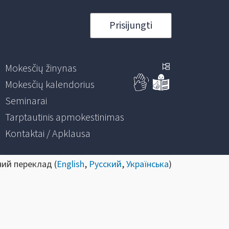
Prisijungti
Mokesčių žinynas
Mokesčių kalendorius
Seminarai
Tarptautinis apmokestinimas
Kontaktai / Apklausa
ний переклад (
English
,
Русский
,
Українська
)