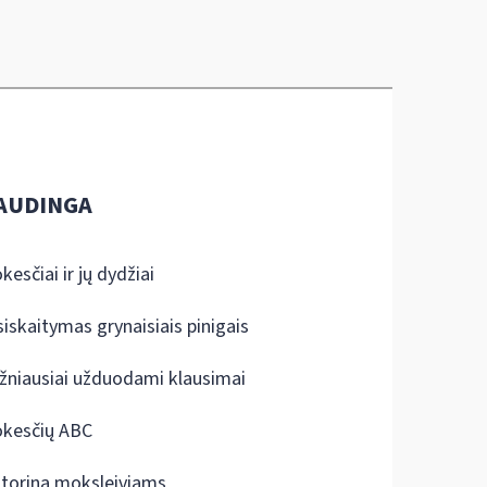
AUDINGA
kesčiai ir jų dydžiai
siskaitymas grynaisiais pinigais
žniausiai užduodami klausimai
kesčių ABC
ktorina moksleiviams