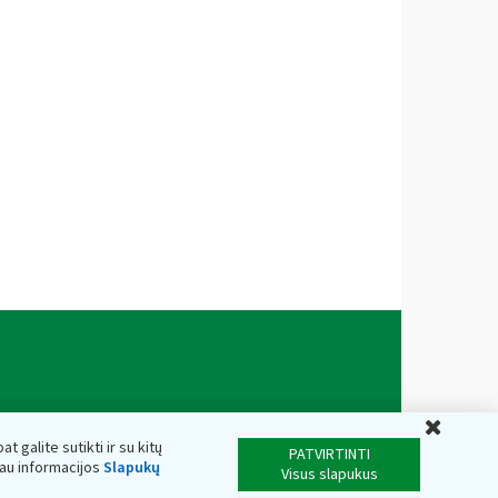
Uždar
t galite sutikti ir su kitų
PATVIRTINTI
iau informacijos
Slapukų
Visus slapukus