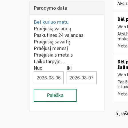
Akciz
Parodymo data
Dėl 
Bet kuriuo metu
Web t
Praėjusią valandą
Atsiž
Paskutines 24 valandas
mokes
Praėjusią savaitę
Metai
Praėjusį mėnesį
Praėjusiais metais
Laikotarpyje…
Dėl 
šali
Nuo
Iki
Web t
Paai
situa
Metai
Paieška
5 Įraš