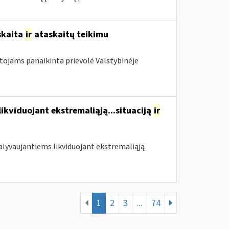
skaita
ir
ataskaitų teikimu
otojams panaikinta prievolė Valstybinėje
likviduojant ekstremaliąją...situaciją
ir
 dalyvaujantiems likviduojant ekstremaliąją
1
2
3
...
74