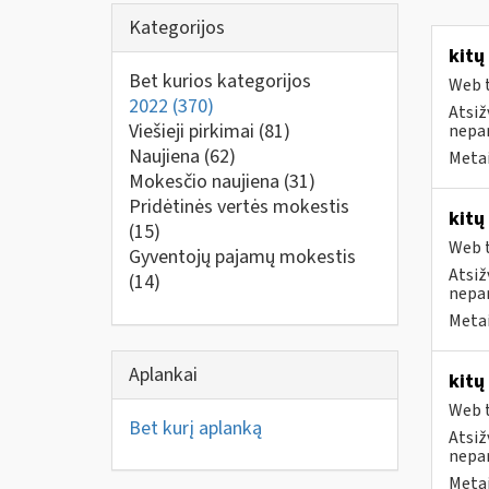
Kategorijos
kitų
Bet kurios kategorijos
Web t
2022
(370)
Atsiž
Viešieji pirkimai
(81)
nepa
Naujiena
(62)
Metai
Mokesčio naujiena
(31)
Pridėtinės vertės mokestis
kitų
(15)
Web t
Gyventojų pajamų mokestis
Atsiž
(14)
nepa
Metai
Aplankai
kitų
Web t
Bet kurį aplanką
Atsiž
nepa
Metai