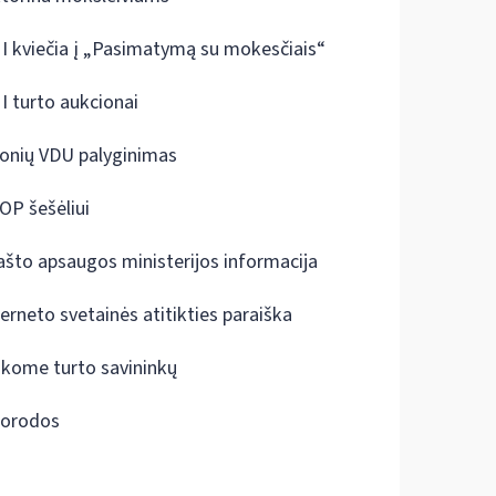
I kviečia į „Pasimatymą su mokesčiais“
I turto aukcionai
onių VDU palyginimas
OP šešėliui
ašto apsaugos ministerijos informacija
terneto svetainės atitikties paraiška
škome turto savininkų
orodos