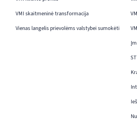
VMI skaitmeninė transformacija
VM
Vienas langelis prievolėms valstybei sumokėti
VM
Įm
ST
Kr
In
Ie
Nu