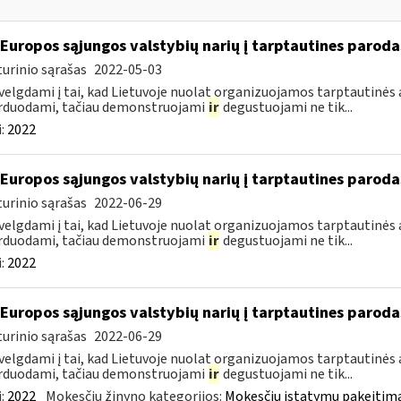
 Europos sąjungos valstybių narių į tarptautines paroda
urinio sąrašas
2022-05-03
velgdami į tai, kad Lietuvoje nuolat organizuojamos tarptautinės 
rduodami, tačiau demonstruojami
ir
degustuojami ne tik...
:
2022
 Europos sąjungos valstybių narių į tarptautines paroda
urinio sąrašas
2022-06-29
velgdami į tai, kad Lietuvoje nuolat organizuojamos tarptautinės 
rduodami, tačiau demonstruojami
ir
degustuojami ne tik...
:
2022
 Europos sąjungos valstybių narių į tarptautines paroda
urinio sąrašas
2022-06-29
velgdami į tai, kad Lietuvoje nuolat organizuojamos tarptautinės 
rduodami, tačiau demonstruojami
ir
degustuojami ne tik...
:
2022
Mokesčių žinyno kategorijos:
Mokesčių įstatymų pakeitima