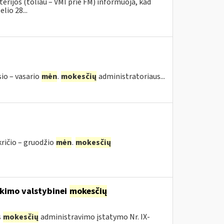
erijos (toliau – VMI prie FM) informuoja, kad
lio 28...
sio – vasario
mėn
.
mokesčių
administratoriaus...
kričio – gruodžio
mėn
.
mokesčių
kimo valstybinei
mokesčių
s
mokesčių
administravimo įstatymo Nr. IX-