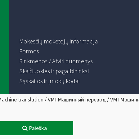
Mokesčių mokėtojų informacija
Formos
Rinkmenos / Atviri duomenys
Skaičiuoklės ir pagalbininkai
Sąskaitos ir įmokų kodai
Machine translation / VMI Машинный перевод / VMI Машин
Paieška