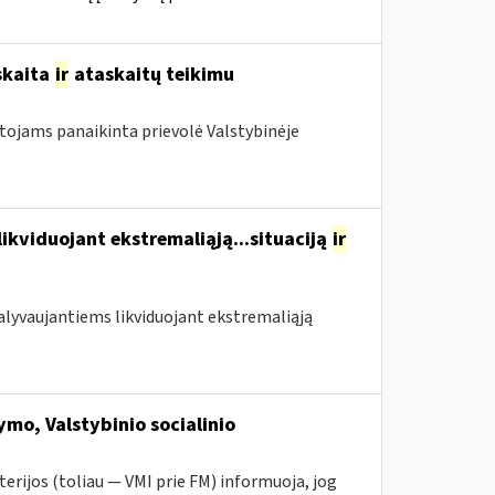
skaita
ir
ataskaitų teikimu
otojams panaikinta prievolė Valstybinėje
likviduojant ekstremaliąją...situaciją
ir
 dalyvaujantiems likviduojant ekstremaliąją
mo, Valstybinio socialinio
erijos (toliau — VMI prie FM) informuoja, jog