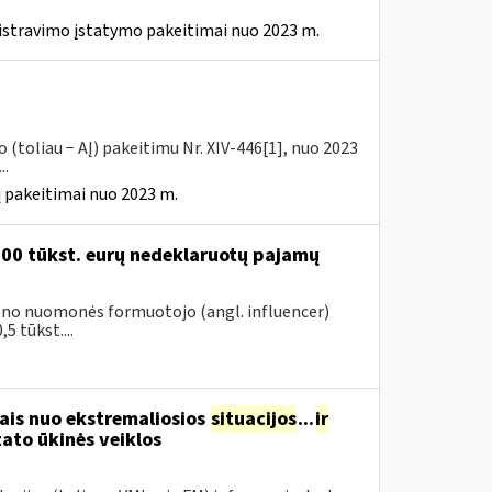
istravimo įstatymo pakeitimai nuo 2023 m.
(toliau − AĮ) pakeitimu Nr. XIV-446[1], nuo 2023
..
 pakeitimai nuo 2023 m.
200 tūkst. eurų nedeklaruotų pajamų
vieno nuomonės formuotojo (angl. influencer)
5 tūkst....
ais nuo ekstremaliosios
situacijos
...
ir
ato ūkinės veiklos