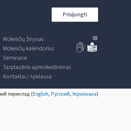
Prisijungti
Mokesčių žinynas
Mokesčių kalendorius
Seminarai
Tarptautinis apmokestinimas
Kontaktai / Apklausa
ний переклад (
English
,
Русский
,
Українська
)