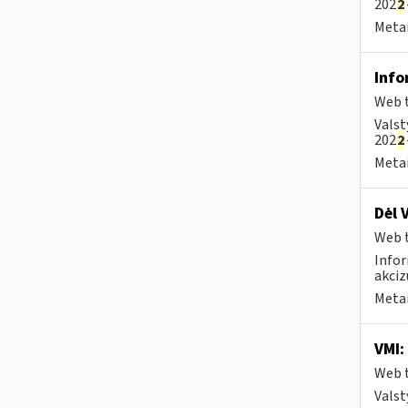
202
2
Metai
Info
Web t
Valst
202
2
Metai
Dėl 
Web t
Infor
akciz
Metai
VMI:
Web t
Valst