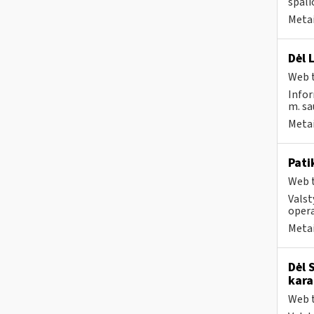
spali
Metai
Dėl 
Web t
Infor
m. sau
Metai
Pati
Web t
Valst
opera
Metai
Dėl 
kara
Web t