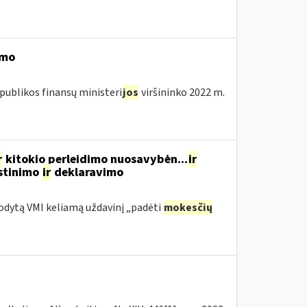
imo
publikos finansų ministeri
jos
viršininko 2022 m.
r
kitokio perleidimo nuosavybėn...
ir
estinimo
ir
deklaravimo
odytą VMI keliamą uždavinį „padėti
mokesčių