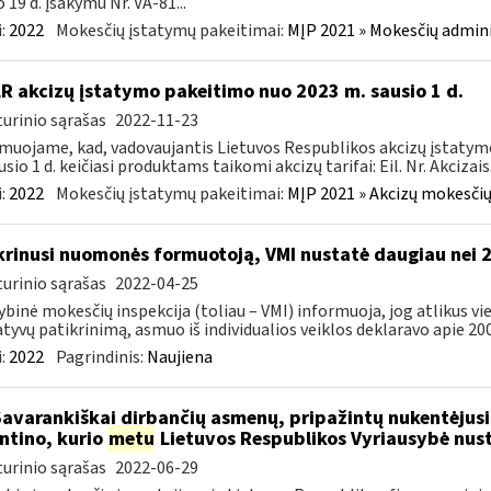
o 19 d. įsakymu Nr. VA-81...
:
2022
Mokesčių įstatymų pakeitimai:
MĮP 2021 » Mokesčių admin
LR akcizų įstatymo pakeitimo nuo 2023 m. sausio 1 d.
urinio sąrašas
2022-11-23
muojame, kad, vadovaujantis Lietuvos Respublikos akcizų įstatymo 
sio 1 d. keičiasi produktams taikomi akcizų tarifai: Eil. Nr. Akcizais.
:
2022
Mokesčių įstatymų pakeitimai:
MĮP 2021 » Akcizų mokesčių
krinusi nuomonės formuotoją, VMI nustatė daugiau nei 
urinio sąrašas
2022-04-25
ybinė mokesčių inspekcija (toliau – VMI) informuoja, jog atlikus 
tyvų patikrinimą, asmuo iš individualios veiklos deklaravo apie 200,
:
2022
Pagrindinis:
Naujiena
Savarankiškai dirbančių asmenų, pripažintų nukentėjusi
ntino, kurio
metu
Lietuvos Respublikos Vyriausybė nust
urinio sąrašas
2022-06-29