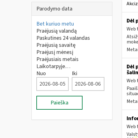
Akciz
Parodymo data
Dėl 
Bet kuriuo metu
Web t
Praėjusią valandą
Atsiž
Paskutines 24 valandas
mokes
Praėjusią savaitę
Metai
Praėjusį mėnesį
Praėjusiais metais
Laikotarpyje…
Dėl 
šali
Nuo
Iki
Web t
Paai
situa
Metai
Paieška
Info
Web t
Valst