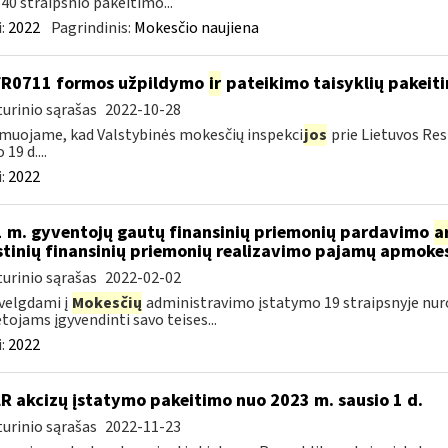
40 straipsnio pakeitimo...
:
2022
Pagrindinis:
Mokesčio naujiena
FR0711 formos užpildymo
ir
pateikimo taisyklių pakeit
urinio sąrašas
2022-10-28
muojame, kad Valstybinės mokesčių inspekci
jos
prie Lietuvos Res
 19 d....
:
2022
 m. gyventojų gautų finansinių priemonių pardavimo
a
stinių finansinių priemonių realizavimo pajamų apmok
urinio sąrašas
2022-02-02
velgdami į
Mokesčių
administravimo įstatymo 19 straipsnyje nur
ojams įgyvendinti savo teises...
:
2022
LR akcizų įstatymo pakeitimo nuo 2023 m. sausio 1 d.
urinio sąrašas
2022-11-23