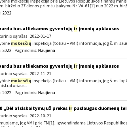
ybinė mokesčių inspekcija prie Lietuvos Respublikos finansų minist
m. birželio 27 dienos priimtu įsakymu Nr. VA-61[1] nuo 2022 m. birže
:
2022
vardu bus atliekamos gyventojų
ir
įmonių apklausos
urinio sąrašas
2022-01-17
ybinė
mokesčių
inspekcija (toliau – VMI) informuoja, jog š. m. sau
:
2022
Pagrindinis:
Naujiena
vardu bus atliekamos gyventojų
ir
įmonių apklausos
urinio sąrašas
2022-11-21
ybinė
mokesčių
inspekcija (toliau – VMI) informuoja, jog š. m. lap
istratoriaus...
:
2022
Pagrindinis:
Naujiena
0 „Dėl atsiskaitymų už prekes
ir
paslaugas duomenų tei
urinio sąrašas
2022-10-21
muojame, jog VMI prie FM[1], įgyvendindama Lietuvos Respubliko