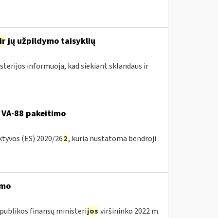
ir
jų užpildymo taisyklių
sterijos informuoja, kad siekiant sklandaus ir
 VA-88 pakeitimo
ktyvos (ES) 2020/26
2
, kuria nustatoma bendroji
imo
publikos finansų ministeri
jos
viršininko 2022 m.