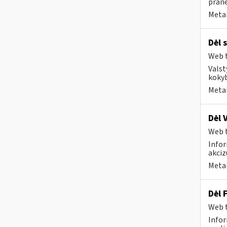
prane
Metai
Dėl 
Web t
Valst
kokyb
Metai
Dėl 
Web t
Infor
akciz
Metai
Dėl 
Web t
Infor