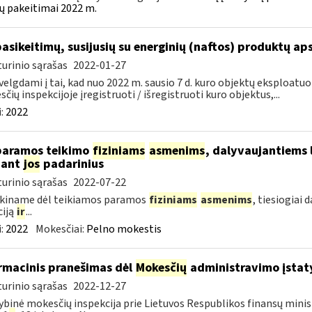
ų pakeitimai 2022 m.
pasikeitimų, susijusių su energinių (naftos) produktų ap
urinio sąrašas
2022-01-27
velgdami į tai, kad nuo 2022 m. sausio 7 d. kuro objektų eksploatu
čių inspekcijoje įregistruoti / išregistruoti kuro objektus,...
:
2022
paramos teikimo
fiziniams
asmenims
, dalyvaujantiems 
nant
jos
padarinius
urinio sąrašas
2022-07-22
škiname dėl teikiamos paramos
fiziniams
asmenims
, tiesiogiai
ciją
ir
...
:
2022
Mokesčiai:
Pelno mokestis
rmacinis pranešimas dėl
Mokesčių
administravimo įstaty
urinio sąrašas
2022-12-27
ybinė mokesčių inspekcija prie Lietuvos Respublikos finansų minist