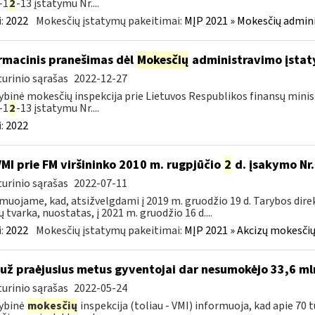
-1
2
-13 įstatymu Nr....
:
2022
Mokesčių įstatymų pakeitimai:
MĮP 2021 » Mokesčių admin
rmacinis pranešimas dėl
Mokesčių
administravimo įstaty
urinio sąrašas
2022-12-27
ybinė mokesčių inspekcija prie Lietuvos Respublikos finansų minist
-1
2
-13 įstatymu Nr....
:
2022
VMI prie FM viršininko 2010 m. rugpjūčio
2
d. įsakymo Nr.
urinio sąrašas
2022-07-11
muojame, kad, atsižvelgdami į 2019 m. gruodžio 19 d. Tarybos dire
ų tvarka, nuostatas, į 2021 m. gruodžio 16 d....
:
2022
Mokesčių įstatymų pakeitimai:
MĮP 2021 » Akcizų mokesčių
 už praėjusius metus gyventojai dar nesumokėjo 33,6 ml
urinio sąrašas
2022-05-24
ybinė
mokesčių
inspekcija (toliau - VMI) informuoja, kad apie 70 