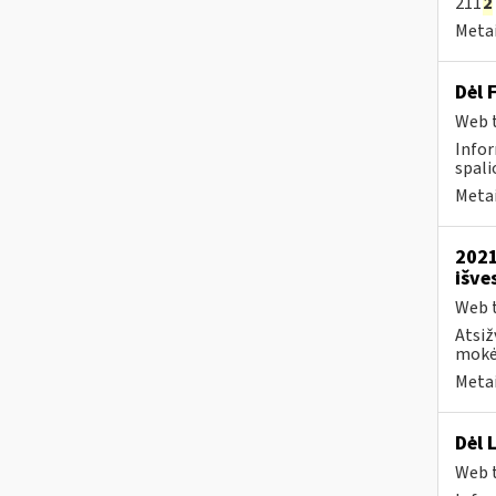
211
2
Metai
Dėl 
Web t
Infor
spalio
Metai
2021
išve
Web t
Atsiž
mokėt
Metai
Dėl 
Web t