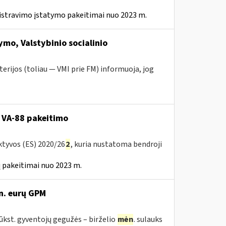
istravimo įstatymo pakeitimai nuo 2023 m.
mo, Valstybinio socialinio
erijos (toliau — VMI prie FM) informuoja, jog
 VA-88 pakeitimo
ktyvos (ES) 2020/26
2
, kuria nustatoma bendroji
 pakeitimai nuo 2023 m.
n. eurų GPM
tūkst. gyventojų gegužės – birželio
mėn
. sulauks