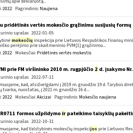
šimų apie deklaruotą...
:
2022
Pagrindinis:
Naujiena
su pridėtinės vertės mokesčio grąžinimu susijusių formų
urinio sąrašas
2022-01-05
ybinė
mokesčių
inspekcija prie Lietuvos Respublikos finansų mini
iško perėjimo prie skaitmeninio PVM[1] grąžinimo...
:
2022
Mokesčiai:
Pridėtinės vertės mokestis
VMI prie FM viršininko 2010 m. rugpjūčio
2
d. įsakymo Nr.
urinio sąrašas
2022-07-11
muojame, kad, atsižvelgdami į 2019 m. gruodžio 19 d. Tarybos dire
ų tvarka, nuostatas, į 2021 m. gruodžio 16 d....
:
2022
Mokesčiai:
Akcizai
Pagrindinis:
Mokesčio naujiena
FR0711 formos užpildymo
ir
pateikimo taisyklių pakeit
urinio sąrašas
2022-10-31
muojame, kad Valstybinės mokesčių inspekci
jos
prie Lietuvos Res