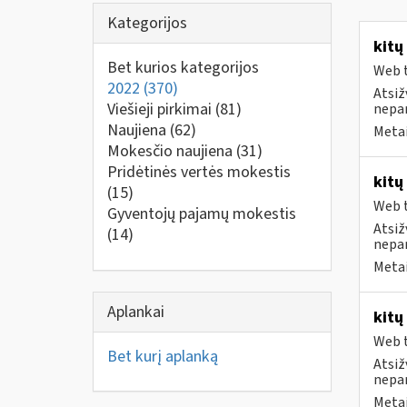
Kategorijos
kitų
Bet kurios kategorijos
Web t
2022
(370)
Atsiž
Viešieji pirkimai
(81)
nepa
Naujiena
(62)
Metai
Mokesčio naujiena
(31)
Pridėtinės vertės mokestis
kitų
(15)
Web t
Gyventojų pajamų mokestis
Atsiž
(14)
nepa
Metai
Aplankai
kitų
Web t
Bet kurį aplanką
Atsiž
nepa
Metai