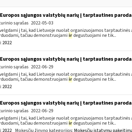
 Europos sąjungos valstybių narių į tarptautines paroda
urinio sąrašas
2022-05-03
velgdami į tai, kad Lietuvoje nuolat organizuojamos tarptautinės 
rduodami, tačiau demonstruojami
ir
degustuojami ne tik...
:
2022
 Europos sąjungos valstybių narių į tarptautines paroda
urinio sąrašas
2022-06-29
velgdami į tai, kad Lietuvoje nuolat organizuojamos tarptautinės 
rduodami, tačiau demonstruojami
ir
degustuojami ne tik...
:
2022
 Europos sąjungos valstybių narių į tarptautines paroda
urinio sąrašas
2022-06-29
velgdami į tai, kad Lietuvoje nuolat organizuojamos tarptautinės 
rduodami, tačiau demonstruojami
ir
degustuojami ne tik...
:
2022
Mokesčių žinyno kategorijos:
Mokesčių įstatymų pakeitima