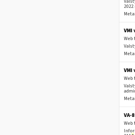
Valst
2022 
Metai
VMI 
Web t
Valst
Metai
VMI 
Web t
Valst
admin
Metai
VA-8
Web t
Infor