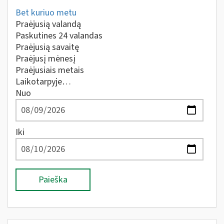
Bet kuriuo metu
Praėjusią valandą
Paskutines 24 valandas
Praėjusią savaitę
Praėjusį mėnesį
Praėjusiais metais
Laikotarpyje…
Nuo
Iki
Paieška