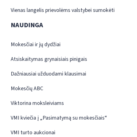
Vienas langelis prievolėms valstybei sumokėti
NAUDINGA
Mokesčiai ir jų dydžiai
Atsiskaitymas grynaisiais pinigais
Dažniausiai užduodami klausimai
Mokesčių ABC
Viktorina moksleiviams
VMI kviečia į „Pasimatymą su mokesčiais“
VMI turto aukcionai