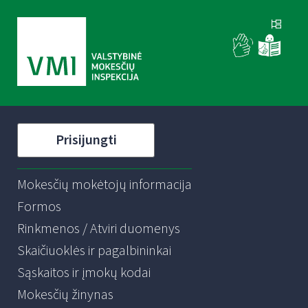
Prisijungti
Mokesčių mokėtojų informacija
Formos
Rinkmenos / Atviri duomenys
Skaičiuoklės ir pagalbininkai
Sąskaitos ir įmokų kodai
Mokesčių žinynas