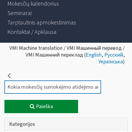
Mokesčių kalendorius
Seminarai
Tarptautinis apmokestinimas
Kontaktai / Apklausa
VMI Machine translation / VMI Машинный перевод /
VMI Машинний переклад (
English
,
Русский
,
Українська
)
Paieška
Kategorijos