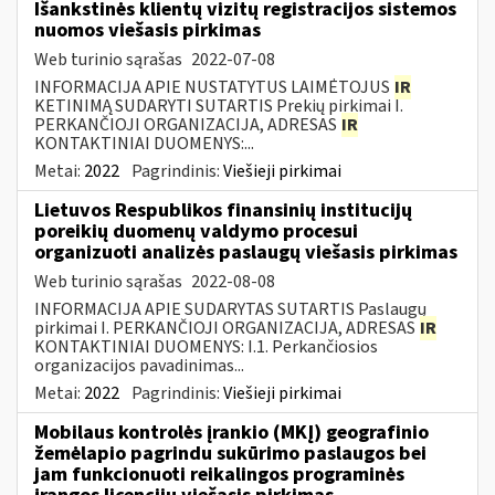
Išankstinės klientų vizitų registracijos sistemos
nuomos viešasis pirkimas
Web turinio sąrašas
2022-07-08
INFORMACIJA APIE NUSTATYTUS LAIMĖTOJUS
IR
KETINIMĄ SUDARYTI SUTARTIS Prekių pirkimai I.
PERKANČIOJI ORGANIZACIJA, ADRESAS
IR
KONTAKTINIAI DUOMENYS:...
Metai:
2022
Pagrindinis:
Viešieji pirkimai
Lietuvos Respublikos finansinių institucijų
poreikių duomenų valdymo procesui
organizuoti analizės paslaugų viešasis pirkimas
Web turinio sąrašas
2022-08-08
INFORMACIJA APIE SUDARYTAS SUTARTIS Paslaugų
pirkimai I. PERKANČIOJI ORGANIZACIJA, ADRESAS
IR
KONTAKTINIAI DUOMENYS: I.1. Perkančiosios
organizacijos pavadinimas...
Metai:
2022
Pagrindinis:
Viešieji pirkimai
Mobilaus kontrolės įrankio (MKĮ) geografinio
žemėlapio pagrindu sukūrimo paslaugos bei
jam funkcionuoti reikalingos programinės