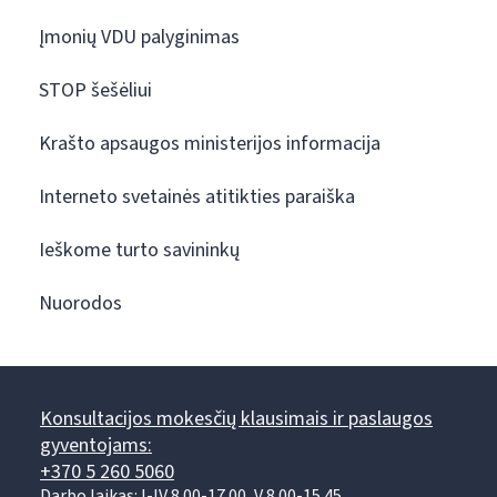
Įmonių VDU palyginimas
STOP šešėliui
Krašto apsaugos ministerijos informacija
Interneto svetainės atitikties paraiška
Ieškome turto savininkų
Nuorodos
Konsultacijos mokesčių klausimais ir paslaugos
gyventojams:
+370 5 260 5060
Darbo laikas: I-IV 8.00-17.00, V 8.00-15.45.