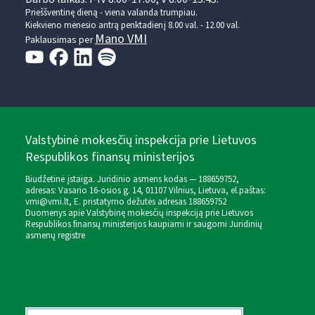
Prieššventinę dieną - viena valanda trumpiau.
Kiekvieno mėnesio antrą penktadienį 8.00 val. - 12.00 val.
Mano VMI
Paklausimas per
Valstybinė mokesčių inspekcija prie Lietuvos
Respublikos finansų ministerijos
Biudžetinė įstaiga. Juridinio asmens kodas — 188659752,
adresas: Vasario 16-osios g. 14, 01107 Vilnius, Lietuva, el.paštas:
vmi@vmi.lt
, E. pristatymo dėžutės adresas 188659752
Duomenys apie Valstybinę mokesčių inspekciją prie Lietuvos
Respublikos finansų ministerijos kaupiami ir saugomi Juridinių
asmenų registre