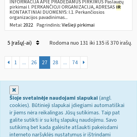
INFORMACIJA APIE PRADEDAMUS PIRKIMUS Paslaugų
pirkimai I. PERKANČIOJI ORGANIZACIJA, ADRESAS
IR
KONTAKTINIAI DUOMENYS: I.1. Perkančiosios
organizacijos pavadinimas...
Metai:
2022
Pagrindinis:
Viešieji pirkimai
5 Įrašų(-ai)
Rodoma nuo 131 iki 135 iš 370 irašų.
1
...
26
27
28
...
74
Uždaryti
Šioje svetainėje naudojami slapukai
(angl.
cookies). Būtinieji slapukai įdiegiami automatiškai
ir jiems nėra reikalingas Jūsų sutikimas. Taip pat
galite sutikti ir su kitų slapukų naudojimu. Savo
sutikimą bet kada galėsite atšaukti pakeisdami
interneto naršyklės nustatymus ir ištrindami