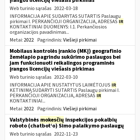
įrangos licencijų viešasis pirkimas
Web turinio sąrašas
2022-03-18
INFORMACIJA APIE SUDARYTAS SUTARTIS Paslaugų
pirkimai I. PERKANČIOJI ORGANIZACIJA, ADRESAS
IR
KONTAKTINIAI DUOMENYS: I.1. Perkančiosios
organizacijos pavadinimas...
Metai:
2022
Pagrindinis:
Viešieji pirkimai
Mobilaus kontrolės įrankio (MKĮ) geografinio
žemėlapio pagrindu sukūrimo paslaugos bei
jam funkcionuoti reikalingos programinės
įrangos licencijų viešasis pirkimas
Web turinio sąrašas
2022-03-10
INFORMACIJA APIE NUSTATYTUS LAIMĖTOJUS
IR
KETINIMĄ SUDARYTI SUTARTIS Paslaugų pirkimai I.
PERKANČIOJI ORGANIZACIJA, ADRESAS
IR
KONTAKTINIAI...
Metai:
2022
Pagrindinis:
Viešieji pirkimai
Valstybinės
mokesčių
inspekcijos pokalbių
roboto (chatbot‘o) Simo palaikymo paslaugų
Web turinio sąrašas
2022-11-23