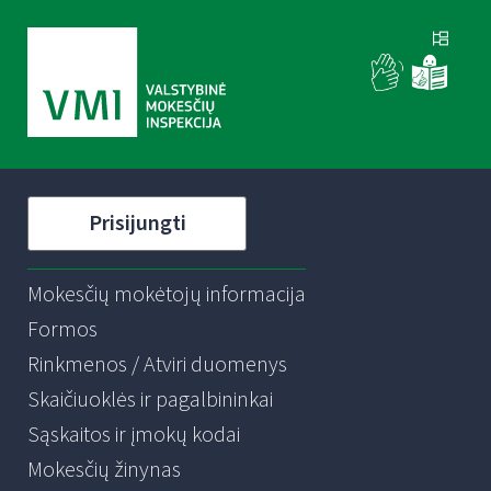
Prisijungti
Mokesčių mokėtojų informacija
Formos
Rinkmenos / Atviri duomenys
Skaičiuoklės ir pagalbininkai
Sąskaitos ir įmokų kodai
Mokesčių žinynas