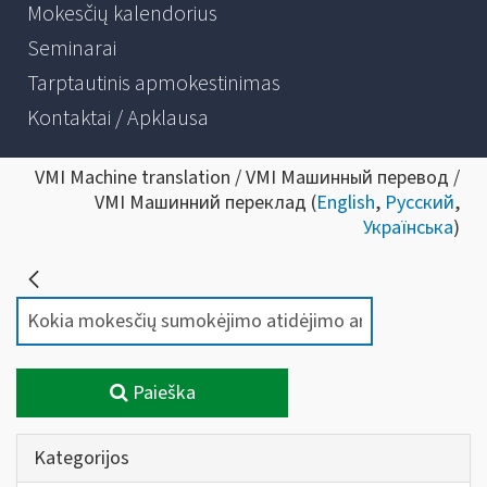
Mokesčių kalendorius
Seminarai
Tarptautinis apmokestinimas
Kontaktai / Apklausa
VMI Machine translation / VMI Машинный перевод /
VMI Машинний переклад (
English
,
Русский
,
Українська
)
Paieška
Kategorijos