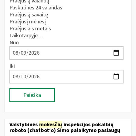
Praėjusią valandą
Paskutines 24 valandas
Praėjusią savaitę
Praėjusį mėnesį
Praėjusiais metais
Laikotarpyje…
Nuo
Iki
Paieška
Valstybinės
mokesčių
inspekcijos pokalbių
roboto (chatbot‘o) Simo palaikymo paslaugų