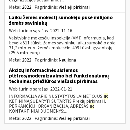
Metai:
2022
Pagrindinis:
Viešieji pirkimai
Laiku žemės mokestį sumokėjo pusė milijono
žemės savininkų
Web turinio sąrašas
2022-11-16
Valstybinė mokesčių inspekcija (VMI) informuoja, kad
beveik 511 tūkst. žemės savininkų laiku sumokėjo apie
31,7 mln. eurų žemės mokesčio: 499 tūkst. gyventojų
(25,5 mln. eurų)...
Metai:
2022
Pagrindinis:
Naujiena
Akcizų informacinės sistemos
plėtros/modernizavimo bei funkcionalumų
techninės priežiūros viešasis pirkimas
Web turinio sąrašas
2022-01-21
INFORMACIJA APIE NUSTATYTUS LAIMĖTOJUS
IR
KETINIMĄ SUDARYTI SUTARTIS Prekių pirkimai I.
PERKANČIOJI ORGANIZACIJA, ADRESAS
IR
KONTAKTINIAI DUOMENYS:...
Metai:
2022
Pagrindinis:
Viešieji pirkimai