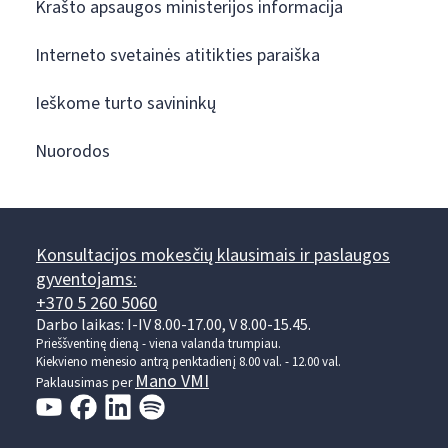
Krašto apsaugos ministerijos informacija
Interneto svetainės atitikties paraiška
Ieškome turto savininkų
Nuorodos
Konsultacijos mokesčių klausimais ir paslaugos
gyventojams:
+370 5 260 5060
Darbo laikas: I-IV 8.00-17.00, V 8.00-15.45.
Prieššventinę dieną - viena valanda trumpiau.
Kiekvieno mėnesio antrą penktadienį 8.00 val. - 12.00 val.
Mano VMI
Paklausimas per