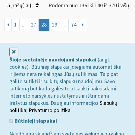
5 Įrašų(-ai)
Rodoma nuo 136 iki 140 iš 370 irašų.
1
...
27
28
29
...
74
Uždaryti
Šioje svetainėje naudojami slapukai
(angl.
cookies). Būtinieji slapukai įdiegiami automatiškai
ir jiems nėra reikalingas Jūsų sutikimas. Taip pat
galite sutikti ir su kitų slapukų naudojimu. Savo
sutikimą bet kada galėsite atšaukti pakeisdami
interneto naršyklės nustatymus ir ištrindami
įrašytus slapukus. Daugiau informacijos
Slapukų
politika
;
Privatumo politika.
Būtinieji slapukai
Naudojami sklandžiam svetainės veikimui ir įgalina