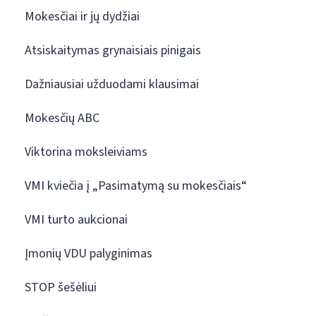
Mokesčiai ir jų dydžiai
Atsiskaitymas grynaisiais pinigais
Dažniausiai užduodami klausimai
Mokesčių ABC
Viktorina moksleiviams
VMI kviečia į „Pasimatymą su mokesčiais“
VMI turto aukcionai
Įmonių VDU palyginimas
STOP šešėliui