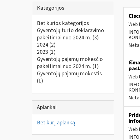
Kategorijos
Cisc
Bet kurios kategorijos
Web t
Gyventojų turto deklaravimo
INFO
pakeitimai nuo 2024 m.
(3)
KONTA
2024
(2)
Metai
2023
(1)
Gyventojų pajamų mokesčio
Išma
pakeitimai nuo 2024 m.
(1)
pasl
Gyventojų pajamų mokestis
Web t
(1)
INFO
KONTA
Metai
Aplankai
Prid
info
Bet kurį aplanką
Web t
INFO