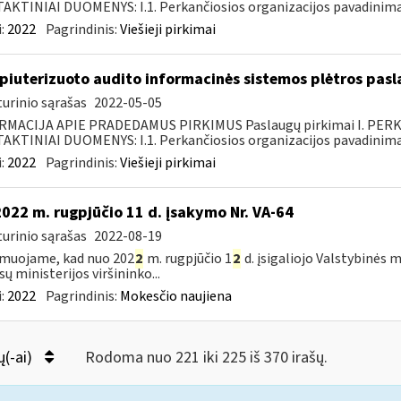
KTINIAI DUOMENYS: I.1. Perkančiosios organizacijos pavadinimas
:
2022
Pagrindinis:
Viešieji pirkimai
iuterizuoto audito informacinės sistemos plėtros pasl
urinio sąrašas
2022-05-05
RMACIJA APIE PRADEDAMUS PIRKIMUS Paslaugų pirkimai I. PER
KTINIAI DUOMENYS: I.1. Perkančiosios organizacijos pavadinimas
:
2022
Pagrindinis:
Viešieji pirkimai
2022 m. rugpjūčio 11 d. įsakymo Nr. VA-64
urinio sąrašas
2022-08-19
muojame, kad nuo 202
2
m. rugpjūčio 1
2
d. įsigaliojo Valstybinės 
sų ministerijos viršininko...
:
2022
Pagrindinis:
Mokesčio naujiena
ų(-ai)
Rodoma nuo 221 iki 225 iš 370 irašų.