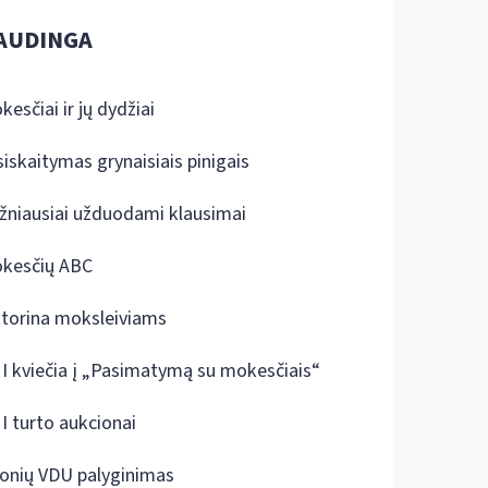
AUDINGA
kesčiai ir jų dydžiai
siskaitymas grynaisiais pinigais
žniausiai užduodami klausimai
kesčių ABC
ktorina moksleiviams
I kviečia į „Pasimatymą su mokesčiais“
I turto aukcionai
onių VDU palyginimas