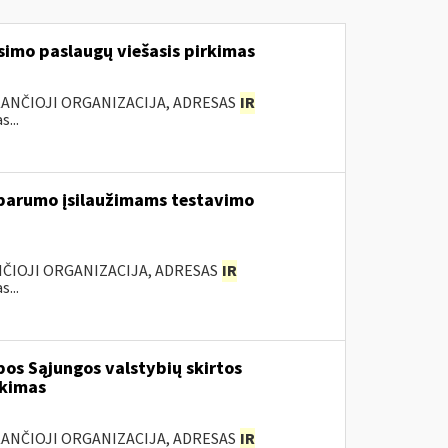
simo paslaugų viešasis pirkimas
KANČIOJI ORGANIZACIJA, ADRESAS
IR
...
tsparumo įsilaužimams testavimo
NČIOJI ORGANIZACIJA, ADRESAS
IR
...
os Sąjungos valstybių skirtos
rkimas
KANČIOJI ORGANIZACIJA, ADRESAS
IR