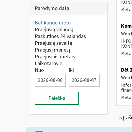
KONTA
Parodymo data
Metai
Bet kuriuo metu
Komp
Praėjusią valandą
Web t
Paskutines 24 valandas
INFO
Praėjusią savaitę
KONTA
Praėjusį mėnesį
Metai
Praėjusiais metais
Laikotarpyje…
Dėl 
Nuo
Iki
Web t
Infor
finan
Metai
Paieška
5 Įraš