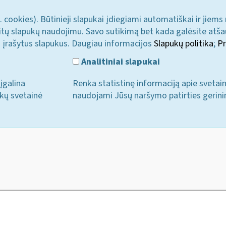
. cookies). Būtinieji slapukai įdiegiami automatiškai ir jiems
u kitų slapukų naudojimu. Savo sutikimą bet kada galėsite atš
i įrašytus slapukus. Daugiau informacijos
Slapukų politika
;
Pr
Analitiniai slapukai
įgalina
Renka statistinę informaciją apie svetai
ukų svetainė
naudojami Jūsų naršymo patirties gerini