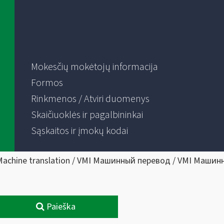
Mokesčių mokėtojų informacija
Formos
Rinkmenos / Atviri duomenys
Skaičiuoklės ir pagalbininkai
Sąskaitos ir įmokų kodai
Machine translation / VMI Машинный перевод / VMI Машин
Paieška