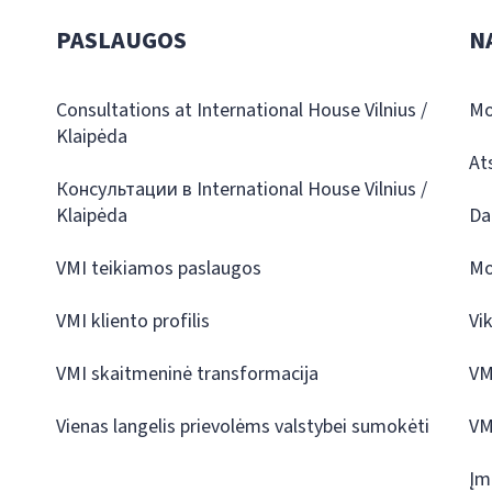
PASLAUGOS
N
Consultations at International House Vilnius /
Mo
Klaipėda
At
Консультации в International House Vilnius /
Klaipėda
Da
VMI teikiamos paslaugos
Mo
VMI kliento profilis
Vi
VMI skaitmeninė transformacija
VM
Vienas langelis prievolėms valstybei sumokėti
VM
Įm