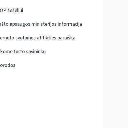
OP šešėliui
ašto apsaugos ministerijos informacija
terneto svetainės atitikties paraiška
škome turto savininkų
orodos