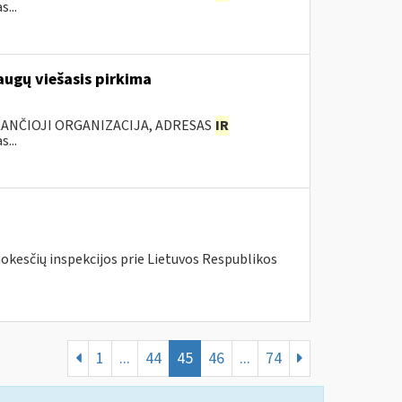
...
augų viešasis pirkima
KANČIOJI ORGANIZACIJA, ADRESAS
IR
...
mokesčių inspekcijos prie Lietuvos Respublikos
1
...
44
45
46
...
74