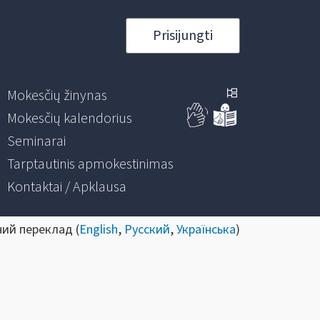
Prisijungti
Mokesčių žinynas
Mokesčių kalendorius
Seminarai
Tarptautinis apmokestinimas
Kontaktai / Apklausa
ний переклад (
English
,
Русский
,
Українська
)