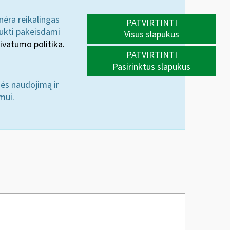
 nėra reikalingas
PATVIRTINTI
aukti pakeisdami
Visus slapukus
ivatumo politika.
PATVIRTINTI
Pasirinktus slapukus
nės naudojimą ir
mui.