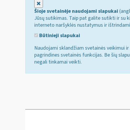
Uždaryti
Šioje svetainėje naudojami slapukai
(angl
Jūsų sutikimas. Taip pat galite sutikti ir s
interneto naršyklės nustatymus ir ištrindam
Būtinieji slapukai
Naudojami sklandžiam svetainės veikimui ir 
pagrindines svetainės funkcijas. Be šių slap
negali tinkamai veikti.