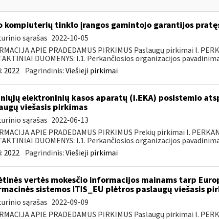
o kompiuterių tinklo įrangos gamintojo garantijos pratę
urinio sąrašas
2022-10-05
RMACIJA APIE PRADEDAMUS PIRKIMUS Paslaugų pirkimai I. PER
KTINIAI DUOMENYS: I.1. Perkančiosios organizacijos pavadinimas
:
2022
Pagrindinis:
Viešieji pirkimai
niųjų elektroninių kasos aparatų (i.EKA) posistemio a
augų viešasis pirkimas
urinio sąrašas
2022-06-13
RMACIJA APIE PRADEDAMUS PIRKIMUS Prekių pirkimai I. PERKA
KTINIAI DUOMENYS: I.1. Perkančiosios organizacijos pavadinimas
:
2022
Pagrindinis:
Viešieji pirkimai
ėtinės vertės mokesčio informacijos mainams tarp Europ
rmacinės sistemos ITIS_EU plėtros paslaugų viešasis pi
urinio sąrašas
2022-09-09
RMACIJA APIE PRADEDAMUS PIRKIMUS Paslaugų pirkimai I. PER