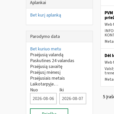
Aplankai
PVM 
Bet kurį aplanką
prie
Web t
INFO
KONTA
Parodymo data
Metai
Bet kuriuo metu
Praėjusią valandą
Dėl 
Paskutines 24 valandas
Web t
Praėjusią savaitę
Valst
Praėjusį mėnesį
trener
Praėjusiais metais
Metai
Laikotarpyje…
Nuo
Iki
5 Įraš