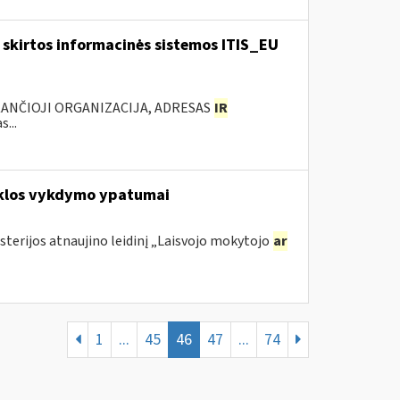
skirtos informacinės sistemos ITIS_EU
KANČIOJI ORGANIZACIJA, ADRESAS
IR
...
eiklos vykdymo ypatumai
sterijos atnaujino leidinį „Laisvojo mokytojo
ar
1
...
45
46
47
...
74