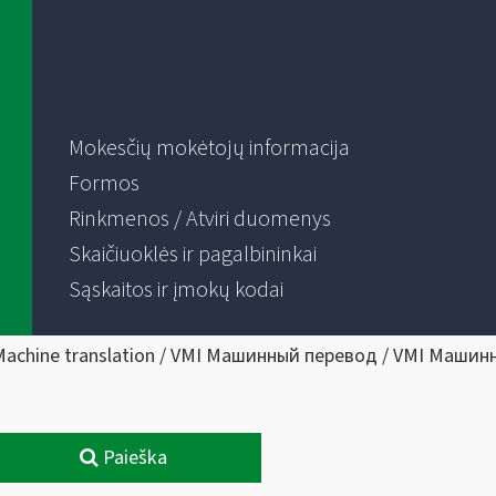
Mokesčių mokėtojų informacija
Formos
Rinkmenos / Atviri duomenys
Skaičiuoklės ir pagalbininkai
Sąskaitos ir įmokų kodai
Machine translation / VMI Машинный перевод / VMI Машин
Paieška