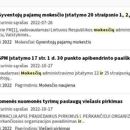
Gyventojų pajamų mokesčio įstatymo 20 straipsnio 1,
2
urinio sąrašas
2022-07-26
rie FM[1], vadovaudamasi Lietuvos Respublikos
mokesčių
adminis
u, Valstybinės...
:
2022
Mokesčiai:
Gyventojų pajamų mokestis
GPM įstatymo 17 str. 1 d. 30 punkto apibendrinto paai
urinio sąrašas
2022-10-27
vaudamasi
Mokesčių
administravimo įstatymo 12
ir
25 straipsni
tojų...
:
2022
Pagrindinis:
Mokesčio naujiena
omenės nuomonės tyrimų paslaugų viešasis pirkimas
urinio sąrašas
2022-10-17
RMACIJA APIE PRADEDAMUS PIRKIMUS I. PERKANČIOJI ORGANIZ
Perkančiosios organizacijos pavadinimas
ir
...
:
2022
Pagrindinis:
Viešieji pirkimai