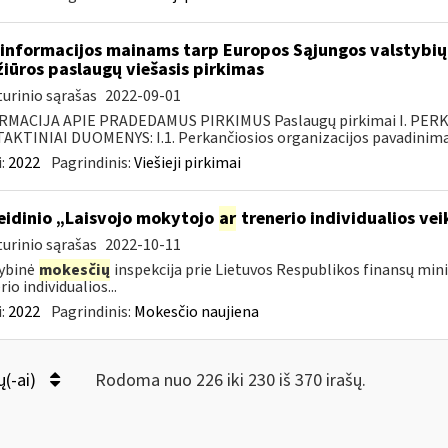
informacijos mainams tarp Europos Sąjungos valstybių 
žiūros paslaugų viešasis pirkimas
urinio sąrašas
2022-09-01
RMACIJA APIE PRADEDAMUS PIRKIMUS Paslaugų pirkimai I. PER
KTINIAI DUOMENYS: I.1. Perkančiosios organizacijos pavadinimas
:
2022
Pagrindinis:
Viešieji pirkimai
leidinio „Laisvojo mokytojo
ar
trenerio individualios v
urinio sąrašas
2022-10-11
ybinė
mokesčių
inspekcija prie Lietuvos Respublikos finansų mini
io individualios...
:
2022
Pagrindinis:
Mokesčio naujiena
ų(-ai)
Rodoma nuo 226 iki 230 iš 370 irašų.