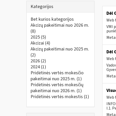
Kategorijos
Dėl 
Bet kurios kategorijos
Web t
Akcizų pakeitimai nuo 2026 m.
VMI p
(8)
punkt
2025
(5)
Metai
Akcizai
(4)
Akcizų pakeitimai nuo 2025 m.
Dėl 
(2)
Web t
2026
(2)
Vado
2024
(1)
Gyven
Pridėtinės vertės mokesčio
Metai
pakeitimai nuo 2025 m.
(1)
Pridėtinės vertės mokesčių
Visu
pakeitimai nuo 2026 m.
(1)
Pridėtinės vertės mokestis
(1)
Web t
INFO
I.1. 
Metai