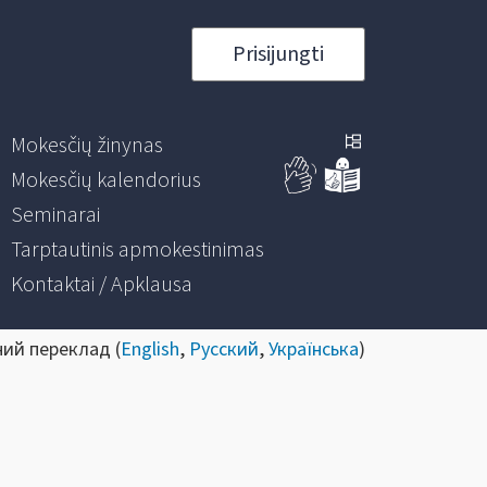
Prisijungti
Mokesčių žinynas
Mokesčių kalendorius
Seminarai
Tarptautinis apmokestinimas
Kontaktai / Apklausa
ний переклад (
English
,
Русский
,
Українська
)