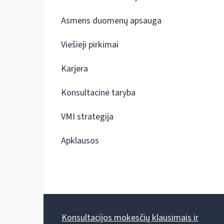
Asmens duomenų apsauga
Viešieji pirkimai
Karjera
Konsultacinė taryba
VMI strategija
Apklausos
Konsultacijos mokesčių klausimais ir