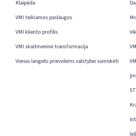
Klaipėda
Da
VMI teikiamos paslaugos
Mo
VMI kliento profilis
Vi
VMI skaitmeninė transformacija
VM
Vienas langelis prievolėms valstybei sumokėti
VM
Įm
ST
Kr
In
Ie