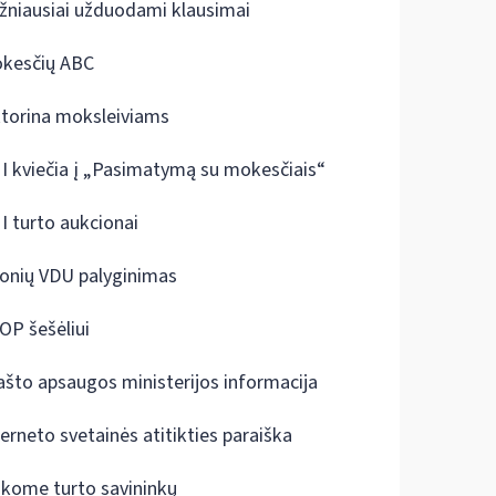
žniausiai užduodami klausimai
kesčių ABC
ktorina moksleiviams
I kviečia į „Pasimatymą su mokesčiais“
I turto aukcionai
onių VDU palyginimas
OP šešėliui
ašto apsaugos ministerijos informacija
terneto svetainės atitikties paraiška
škome turto savininkų