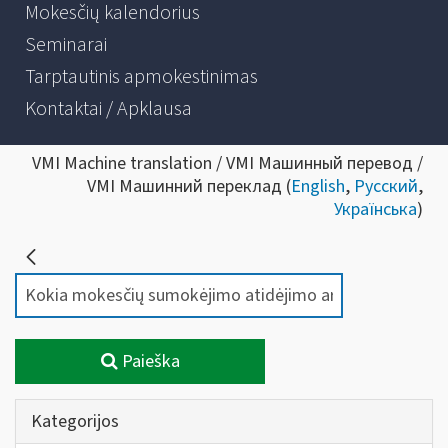
Mokesčių kalendorius
Seminarai
Tarptautinis apmokestinimas
Kontaktai / Apklausa
VMI Machine translation / VMI Машинный перевод /
VMI Машинний переклад (
English
,
Русский
,
Українська
)
Paieška
Kategorijos