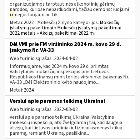
organizuojamos tarptautinės alkoholinių gėrimų
parodos, kuriose neparduodami, tačiau demonstruojami
ir
degustuojami ne tik...
Metai:
2022
Mokesčių žinyno kategorijos:
Mokesčių
įstatymų pakeitimai » Mokesčių įstatymų pakeitimai
2022 metais » Akcizų pakeitimai 2022 m.
Dėl VMI prie FM viršininko 2024 m. kovo 29 d.
įsakymo Nr. VA-33
Web turinio sąrašas
2024-04-02
Informuojame, kad 2024 m. kovo 29 d. priimtas
Valstybinės mokesčių inspekcijos prie Lietuvos
Respublikos finansų ministerijos viršininko įsakymas Nr.
VA-33 „Dėl Elektroninio kvito naudojimo...
Metai:
2024
Verslui apie paramos teikimą Ukrainai
Web turinio sąrašas
2022-03-02
Verslui apie paramos teikimą Ukrainai Valstybinė
mokesčių inspekcija, atsižvelgdama į tai, kad daugėja
atvejų, kai Lietuvos juridiniai ir fiziniai asmenys teikia
paramą, remiant Ukrainą, paaiškina...