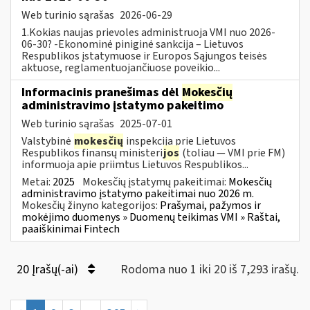
Web turinio sąrašas
2026-06-29
1.Kokias naujas prievoles administruoja VMI nuo 2026-
06-30? -Ekonominė piniginė sankcija – Lietuvos
Respublikos įstatymuose ir Europos Sąjungos teisės
aktuose, reglamentuojančiuose poveikio...
Informacinis pranešimas dėl
Mokesčių
administravimo įstatymo pakeitimo
Web turinio sąrašas
2025-07-01
Valstybinė
mokesčių
inspekcija prie Lietuvos
Respublikos finansų ministeri
jos
(toliau — VMI prie FM)
informuoja apie priimtus Lietuvos Respublikos...
Metai:
2025
Mokesčių įstatymų pakeitimai:
Mokesčių
administravimo įstatymo pakeitimai nuo 2026 m.
Mokesčių žinyno kategorijos:
Prašymai, pažymos ir
mokėjimo duomenys » Duomenų teikimas VMI » Raštai,
paaiškinimai Fintech
20 Įrašų(-ai)
Rodoma nuo 1 iki 20 iš 7,293 irašų.