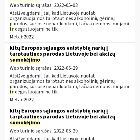
Web turinio sąrašas
2022-05-03
Atsižvelgdami į tai, kad Lietuvoje nuolat
organizuojamos tarptautinės alkoholinių gėrimų
parodos, kuriose neparduodami, tačiau demonstruojami
ir
degustuojami ne tik...
Metai:
2022
kitų Europos sąjungos valstybių narių į
tarptautines parodas Lietuvoje bei akcizų
sumokėjimo
Web turinio sąrašas
2022-06-29
Atsižvelgdami į tai, kad Lietuvoje nuolat
organizuojamos tarptautinės alkoholinių gėrimų
parodos, kuriose neparduodami, tačiau demonstruojami
ir
degustuojami ne tik...
Metai:
2022
kitų Europos sąjungos valstybių narių į
tarptautines parodas Lietuvoje bei akcizų
sumokėjimo
Web turinio sąrašas
2022-06-29
Atsižvelgdami į tai, kad Lietuvoje nuolat