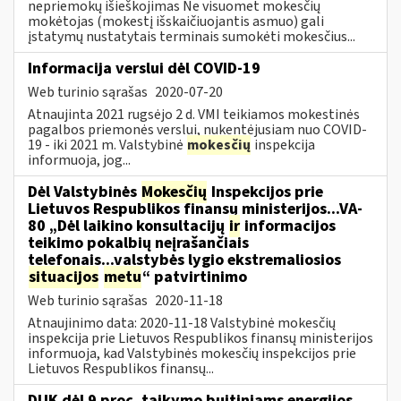
nepriemokų išieškojimas Ne visuomet mokesčių
mokėtojas (mokestį išskaičiuojantis asmuo) gali
įstatymų nustatytais terminais sumokėti mokesčius...
Informacija verslui dėl COVID-19
Web turinio sąrašas
2020-07-20
Atnaujinta 2021 rugsėjo 2 d. VMI teikiamos mokestinės
pagalbos priemonės verslui, nukentėjusiam nuo COVID-
19 - iki 2021 m. Valstybinė
mokesčių
inspekcija
informuoja, jog...
Dėl Valstybinės
Mokesčių
Inspekcijos prie
Lietuvos Respublikos finansų ministerijos...VA-
80 „Dėl laikino konsultacijų
ir
informacijos
teikimo pokalbių neįrašančiais
telefonais...valstybės lygio ekstremaliosios
situacijos
metu
“ patvirtinimo
Web turinio sąrašas
2020-11-18
Atnaujinimo data: 2020-11-18 Valstybinė mokesčių
inspekcija prie Lietuvos Respublikos finansų ministerijos
informuoja, kad Valstybinės mokesčių inspekcijos prie
Lietuvos Respublikos finansų...
DUK dėl 9 proc. taikymo buitiniams energijos