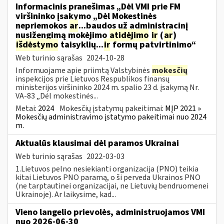
Informacinis pranešimas „Dėl VMI prie FM
viršininko įsakymo „Dėl Mokestinės
nepriemokos
ar
...baudos už administracinį
nusižengimą mokėjimo
atidėjimo
ir
(
ar
)
išdėstymo
taisyklių...
ir
formų patvirtinimo“
Web turinio sąrašas
2024-10-28
Informuojame apie priimtą Valstybinės
mokesčių
inspekcijos prie Lietuvos Respublikos finansų
ministerijos viršininko 2024 m. spalio 23 d. įsakymą Nr.
VA-83 „Dėl mokestinės...
Metai:
2024
Mokesčių įstatymų pakeitimai:
MĮP 2021 »
Mokesčių administravimo įstatymo pakeitimai nuo 2024
m.
Aktualūs klausimai dėl paramos Ukrainai
Web turinio sąrašas
2022-03-03
1.Lietuvos pelno nesiekianti organizacija (PNO) teikia
kitai Lietuvos PNO paramą, o ši perveda Ukrainos PNO
(ne tarptautinei organizacijai, ne Lietuvių bendruomenei
Ukrainoje). Ar laikysime, kad...
Vieno langelio prievolės, administruojamos VMI
nuo 2026-06-30