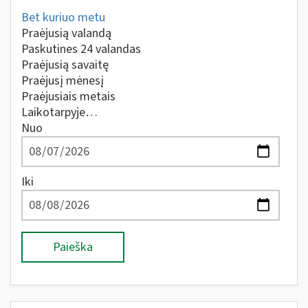
Bet kuriuo metu
Praėjusią valandą
Paskutines 24 valandas
Praėjusią savaitę
Praėjusį mėnesį
Praėjusiais metais
Laikotarpyje…
Nuo
Iki
Paieška