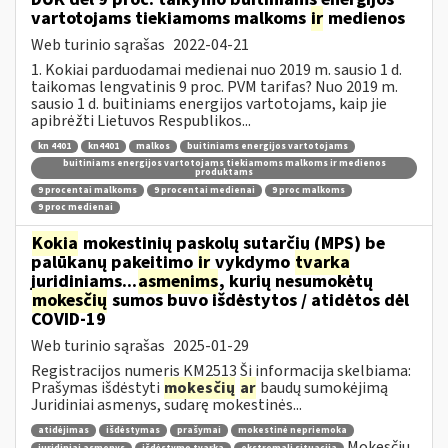
vartotojams tiekiamoms malkoms
ir
medienos
Web turinio sąrašas
2022-04-21
1. Kokiai parduodamai medienai nuo 2019 m. sausio 1 d.
taikomas lengvatinis 9 proc. PVM tarifas? Nuo 2019 m.
sausio 1 d. buitiniams energijos vartotojams, kaip jie
apibrėžti Lietuvos Respublikos...
kn 4401
kn4401
malkos
buitiniams energijos vartotojams
buitiniams energijos vartotojams tiekiamoms malkoms ir medienos
produktams
9 procentai malkoms
9 procentai medienai
9 proc malkoms
9 proc medienai
Kokia
mokestinių paskolų sutarčių (MPS) be
palūkanų pakeitimo
ir
vykdymo
tvarka
juridiniams...
asmenims
, kurių nesumokėtų
mokesčių
sumos buvo išdėstytos / atidėtos dėl
COVID-19
Web turinio sąrašas
2025-01-29
Registracijos numeris KM2513 Ši informacija skelbiama:
Prašymas išdėstyti
mokesčių
ar
baudų sumokėjimą
Juridiniai asmenys, sudarę mokestinės...
atidėjimas
išdėstymas
prašymai
mokestinė nepriemoka
Mokesčių