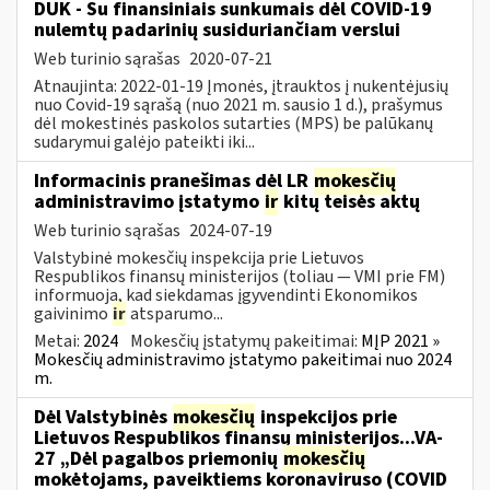
DUK - Su finansiniais sunkumais dėl COVID-19
nulemtų padarinių susiduriančiam verslui
Web turinio sąrašas
2020-07-21
Atnaujinta: 2022-01-19 Įmonės, įtrauktos į nukentėjusių
nuo Covid-19 sąrašą (nuo 2021 m. sausio 1 d.), prašymus
dėl mokestinės paskolos sutarties (MPS) be palūkanų
sudarymui galėjo pateikti iki...
Informacinis pranešimas dėl LR
mokesčių
administravimo įstatymo
ir
kitų teisės aktų
Web turinio sąrašas
2024-07-19
Valstybinė mokesčių inspekcija prie Lietuvos
Respublikos finansų ministerijos (toliau — VMI prie FM)
informuoja, kad siekdamas įgyvendinti Ekonomikos
gaivinimo
ir
atsparumo...
Metai:
2024
Mokesčių įstatymų pakeitimai:
MĮP 2021 »
Mokesčių administravimo įstatymo pakeitimai nuo 2024
m.
Dėl Valstybinės
mokesčių
inspekcijos prie
Lietuvos Respublikos finansų ministerijos...VA-
27 „Dėl pagalbos priemonių
mokesčių
mokėtojams, paveiktiems koronaviruso (COVID