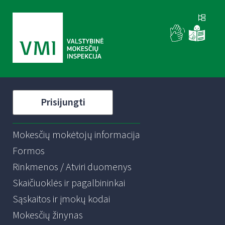
Prisijungti
Mokesčių mokėtojų informacija
Formos
Rinkmenos / Atviri duomenys
Skaičiuoklės ir pagalbininkai
Sąskaitos ir įmokų kodai
Mokesčių žinynas