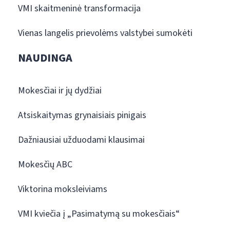
VMI skaitmeninė transformacija
Vienas langelis prievolėms valstybei sumokėti
NAUDINGA
Mokesčiai ir jų dydžiai
Atsiskaitymas grynaisiais pinigais
Dažniausiai užduodami klausimai
Mokesčių ABC
Viktorina moksleiviams
VMI kviečia į „Pasimatymą su mokesčiais“