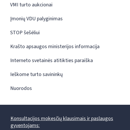
VMI turto aukcionai
Įmonių VDU palyginimas
STOP šešėliui
Krašto apsaugos ministerijos informacija
Interneto svetainės atitikties paraiška
Ieškome turto savininkų
Nuorodos
Konsultacijos mokesčių klausimais ir paslaugos
gyventojams: