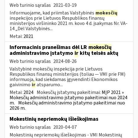
Web turinio sąrašas
2021-03-19
Informuojame, kad priimtas Valstybinės
mokesčių
inspekcijos prie Lietuvos Respublikos finansų
ministerijos viršininko 2021 m. kovo 4 d. įsakymas Nr. VA-
14 „Dėl Valstybinės...
Metai:
2021
Informacinis pranešimas dėl LR
mokesčių
administravimo įstatymo
ir
kitų teisės aktų
Web turinio sąrašas
2024-08-26
Valstybinė mokesčių inspekcija prie Lietuvos
Respublikos finansų ministerijos (toliau — VMI prie FM)
informuoja, kad siekdamas įgyvendinti Ekonomikos
gaivinimo
ir
atsparumo...
Metai:
2024
Mokesčių įstatymų pakeitimai:
MĮP 2021 »
Mokesčių administravimo įstatymo pakeitimai nuo 2024
m.
Mokesčių administravimo įstatymo pakeitimai nuo
2026 m.
Mokestinių nepriemokų išieškojimas
Web turinio sąrašas
2020-04-07
Mokestinių nepriemokų išieškojimas - VMI Mokestinių