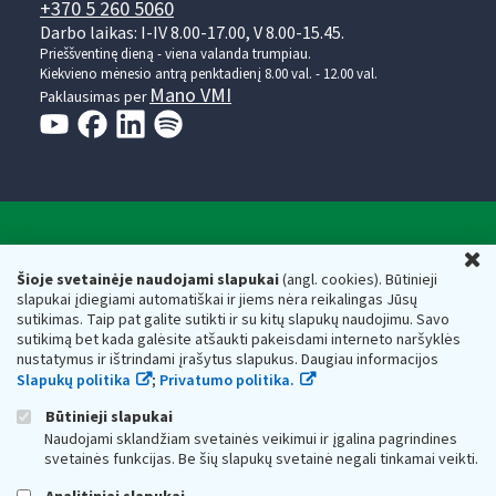
+370 5 260 5060
Darbo laikas: I-IV 8.00-17.00, V 8.00-15.45.
Prieššventinę dieną - viena valanda trumpiau.
Kiekvieno mėnesio antrą penktadienį 8.00 val. - 12.00 val.
Mano VMI
Paklausimas per
Valstybinė mokesčių inspekcija prie Lietuvos
U
Respublikos finansų ministerijos
Šioje svetainėje naudojami slapukai
(angl. cookies). Būtinieji
slapukai įdiegiami automatiškai ir jiems nėra reikalingas Jūsų
Biudžetinė įstaiga. Juridinio asmens kodas — 188659752,
sutikimas. Taip pat galite sutikti ir su kitų slapukų naudojimu. Savo
adresas: Vasario 16-osios g. 14, 01107 Vilnius, Lietuva, el.paštas:
sutikimą bet kada galėsite atšaukti pakeisdami interneto naršyklės
vmi@vmi.lt
, E. pristatymo dėžutės adresas 188659752
nustatymus ir ištrindami įrašytus slapukus. Daugiau informacijos
Duomenys apie Valstybinę mokesčių inspekciją prie Lietuvos
Slapukų politika
;
Privatumo politika.
Respublikos finansų ministerijos kaupiami ir saugomi Juridinių
asmenų registre
Būtinieji slapukai
Naudojami sklandžiam svetainės veikimui ir įgalina pagrindines
svetainės funkcijas. Be šių slapukų svetainė negali tinkamai veikti.