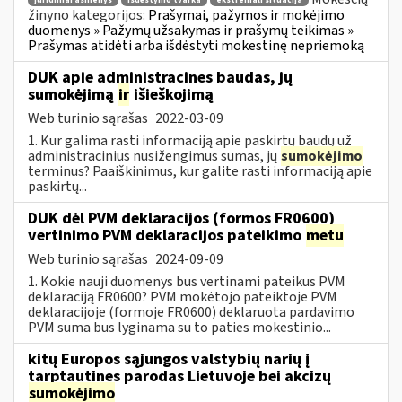
juridiniai asmenys
išdėstymo tvarka
ekstremali situacija
žinyno kategorijos:
Prašymai, pažymos ir mokėjimo
duomenys » Pažymų užsakymas ir prašymų teikimas »
Prašymas atidėti arba išdėstyti mokestinę nepriemoką
DUK apie administracines baudas, jų
sumokėjimą
ir
išieškojimą
Web turinio sąrašas
2022-03-09
1. Kur galima rasti informaciją apie paskirtų baudų už
administracinius nusižengimus sumas, jų
sumokėjimo
terminus? Paaiškinimus, kur galite rasti informaciją apie
paskirtų...
DUK dėl PVM deklaracijos (formos FR0600)
vertinimo PVM deklaracijos pateikimo
metu
Web turinio sąrašas
2024-09-09
1. Kokie nauji duomenys bus vertinami pateikus PVM
deklaraciją FR0600? PVM mokėtojo pateiktoje PVM
deklaracijoje (formoje FR0600) deklaruota pardavimo
PVM suma bus lyginama su to paties mokestinio...
kitų Europos sąjungos valstybių narių į
tarptautines parodas Lietuvoje bei akcizų
sumokėjimo