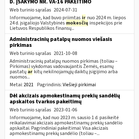
D. ĮSAKYMO NR. VA-16 PAKEITIMO
Web turinio sąrašas
2024-07-31
Informuojame, kad buvo priimtas
ir
nuo 2024 m. liepos
24 d. įsigaliojo Valstybinės
mokesčių
inspekcijos prie
Lietuvos Respublikos finansų...
Administracinių patalpų nuomos viešasis
pirkimas
Web turinio sąrašas
2021-10-08
Administracinių patalpų nuomos pirkimas (toliau –
Pirkimas) vykdomas vadovaujantis Žemės, esamų
pastatų
ar
kitų nekilnojamųjų daiktų įsigijimo arba
nuomos...
Metai:
2021
Pagrindinis:
Viešieji pirkimai
Dėl akcizais apmokestinamų prekių sandėlių
apskaitos tvarkos pakeitimų
Web turinio sąrašas
2023-01-06
Informuojame, kad nuo 2023 m. sausio 1 d. pasikeitė
reikalavimai akcizais apmokestinamų prekių sandėlio
apskaitai. Pagrindiniai pakeitimai: Visa akcizais
apmokestinamų prekių sandėlio (toliau –...