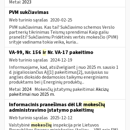
Metai:
2023
PVM sukčiavimas
Web turinio sąrašas
2020-02-25
PVM sukčiavimas. Kas tai? Sukčiavimo schemos Verslo
partnerių tikrinimas Teismų sprendimai Kaip galiu
pranešti? Sukčiavimu Pridėtinės vertės mokesčio (PVM)
srityje vadinama tokia veika, kuria...
VA-99, Nr. 156
ir
Nr. VA-17 pakeitimo
Web turinio sąrašas
2024-12-19
Informuojame, kad, atsižvelgiant į nuo 2025 m. sausio 1
d. įsigaliosiančius AĮ[1] pakeitimus[2], susijusius su
anglies dioksido dedamosios taikymu energiniams
produktams bei į Energinių produktų...
Metai:
2024
Mokesčių įstatymų pakeitimai:
Akcizų
pakeitimai nuo 2025 m.
Informacinis pranešimas dėl LR
mokesčių
administravimo įstatymo pakeitimų
Web turinio sąrašas
2025-12-12
Valstybinė
mokesčių
inspekcija prie Lietuvos
Respublikos finansų ministerijos (toliau — VMI prie FM)