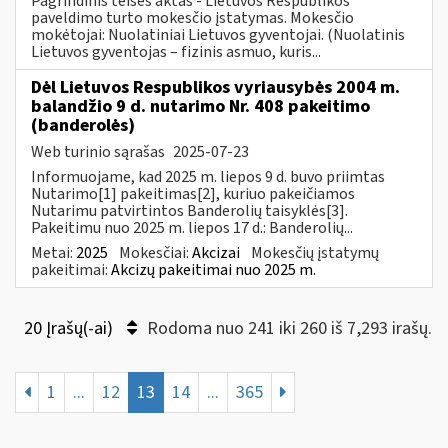
Pagrindinis teisės aktas - Lietuvos Respublikos
paveldimo turto mokesčio įstatymas. Mokesčio
mokėtojai: Nuolatiniai Lietuvos gyventojai. (Nuolatinis
Lietuvos gyventojas – fizinis asmuo, kuris...
Dėl Lietuvos Respublikos vyriausybės 2004 m.
balandžio 9 d. nutarimo Nr. 408 pakeitimo
(banderolės)
Web turinio sąrašas
2025-07-23
Informuojame, kad 2025 m. liepos 9 d. buvo priimtas
Nutarimo[1] pakeitimas[2], kuriuo pakeičiamos
Nutarimu patvirtintos Banderolių taisyklės[3].
Pakeitimu nuo 2025 m. liepos 17 d.: Banderolių...
Metai:
2025
Mokesčiai:
Akcizai
Mokesčių įstatymų
pakeitimai:
Akcizų pakeitimai nuo 2025 m.
20 Įrašų(-ai)
Rodoma nuo 241 iki 260 iš 7,293 irašų.
1
...
12
13
14
...
365