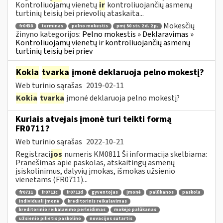
Kontroliuojamų vienetų
ir
kontroliuojančių asmenų
turtinių teisių bei prievolių ataskaita...
Mokesčių
fr0438
terminas
pelno mokestis
pmį 50 str. 2 d. 2 p.
žinyno kategorijos:
Pelno mokestis » Deklaravimas »
Kontroliuojamų vienetų ir kontroliuojančių asmenų
turtinių teisių bei priev
Kokia
tvarka
įmonė deklaruoja pelno mokestį?
Web turinio sąrašas
2019-02-11
Kokia
tvarka
įmonė deklaruoja pelno mokestį?
Kuriais atvejais įmonė turi teikti formą
FR0711?
Web turinio sąrašas
2022-10-21
Registraci
jos
numeris KM0811 Ši informacija skelbiama:
Pranešimas apie paskolas, atskaitingų asmenų
įsiskolinimus, dalyvių įmokas, išmokas užsienio
vienetams (FR0711)...
fr0711
fr0711c
fr0711d
gyventojas
įmonė
palūkanos
paskola
individuali įmonė
kreditorinis reikalavimas
kreditorinio reikalavimo perleidimas
mokėjo palūkanas
užsienio pilietis paskolino
novacijos sutartis