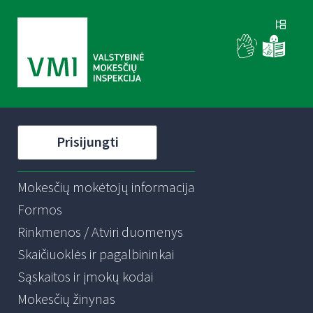
Prisijungti
Mokesčių mokėtojų informacija
Formos
Rinkmenos / Atviri duomenys
Skaičiuoklės ir pagalbininkai
Sąskaitos ir įmokų kodai
Mokesčių žinynas