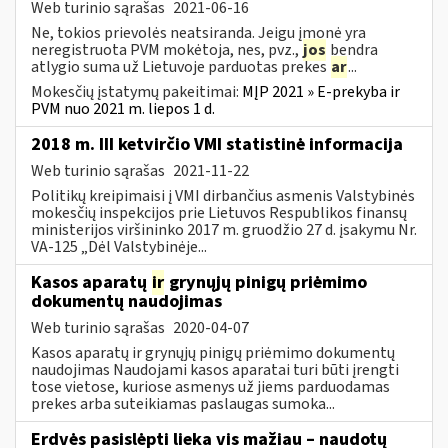
Web turinio sąrašas
2021-06-16
Ne, tokios prievolės neatsiranda. Jeigu įmonė yra
neregistruota PVM mokėtoja, nes, pvz.,
jos
bendra
atlygio suma už Lietuvoje parduotas prekes
ar
...
Mokesčių įstatymų pakeitimai:
MĮP 2021 » E-prekyba ir
PVM nuo 2021 m. liepos 1 d.
2018 m. III ketvirčio VMI statistinė informacija
Web turinio sąrašas
2021-11-22
Politikų kreipimaisi į VMI dirbančius asmenis Valstybinės
mokesčių inspekcijos prie Lietuvos Respublikos finansų
ministerijos viršininko 2017 m. gruodžio 27 d. įsakymu Nr.
VA-125 „Dėl Valstybinėje...
Kasos aparatų
ir
grynųjų pinigų priėmimo
dokumentų naudojimas
Web turinio sąrašas
2020-04-07
Kasos aparatų ir grynųjų pinigų priėmimo dokumentų
naudojimas Naudojami kasos aparatai turi būti įrengti
tose vietose, kuriose asmenys už jiems parduodamas
prekes arba suteikiamas paslaugas sumoka...
Erdvės pasislėpti lieka vis mažiau – naudotų