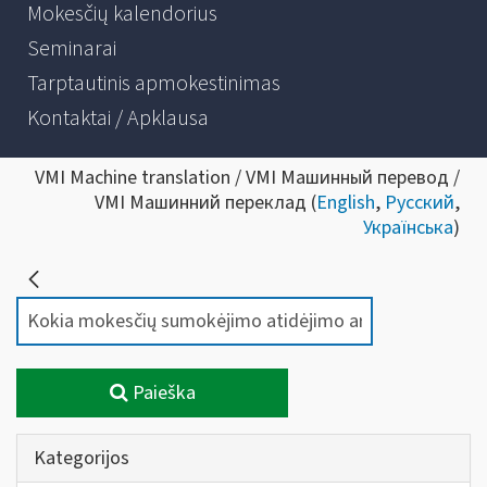
Mokesčių kalendorius
Seminarai
Tarptautinis apmokestinimas
Kontaktai / Apklausa
VMI Machine translation / VMI Машинный перевод /
VMI Машинний переклад (
English
,
Русский
,
Українська
)
Paieška
Kategorijos