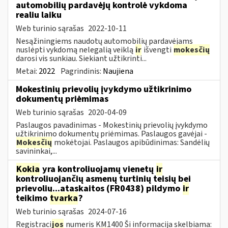
automobilių pardavėjų kontrolė vykdoma
realiu laiku
Web turinio sąrašas
2022-10-11
Nesąžiningiems naudotų automobilių pardavėjams
nuslėpti vykdomą nelegalią veiklą
ir
išvengti
mokesčių
darosi vis sunkiau. Siekiant užtikrinti...
Metai:
2022
Pagrindinis:
Naujiena
Mokestinių prievolių įvykdymo užtikrinimo
dokumentų priėmimas
Web turinio sąrašas
2020-04-09
Paslaugos pavadinimas - Mokestinių prievolių įvykdymo
užtikrinimo dokumentų priėmimas. Paslaugos gavėjai -
Mokesčių
mokėtojai. Paslaugos apibūdinimas: Sandėlių
savininkai,...
Kokia
yra kontroliuojamų vienetų
ir
kontroliuojančių asmenų turtinių teisių bei
prievolių...ataskaitos (FR0438) pildymo
ir
teikimo
tvarka
?
Web turinio sąrašas
2024-07-16
Registraci
jos
numeris KM1400 Ši informacija skelbiama: