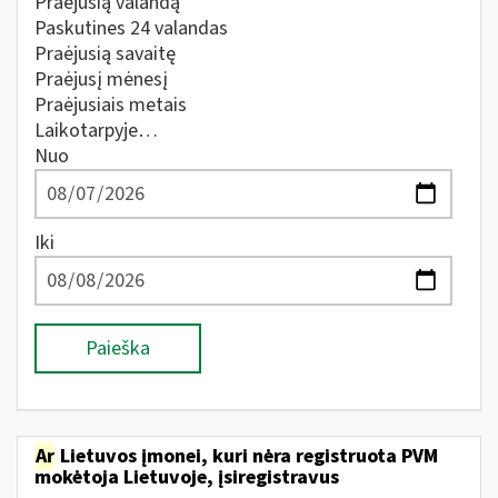
Praėjusią valandą
Paskutines 24 valandas
Praėjusią savaitę
Praėjusį mėnesį
Praėjusiais metais
Laikotarpyje…
Nuo
Iki
Paieška
Ar
Lietuvos įmonei, kuri nėra registruota PVM
mokėtoja Lietuvoje, įsiregistravus