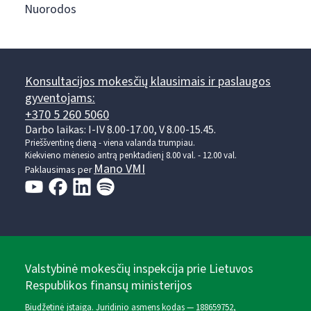
Nuorodos
Konsultacijos mokesčių klausimais ir paslaugos
gyventojams:
+370 5 260 5060
Darbo laikas: I-IV 8.00-17.00, V 8.00-15.45.
Prieššventinę dieną - viena valanda trumpiau.
Kiekvieno mėnesio antrą penktadienį 8.00 val. - 12.00 val.
Mano VMI
Paklausimas per
Valstybinė mokesčių inspekcija prie Lietuvos
Respublikos finansų ministerijos
Biudžetinė įstaiga. Juridinio asmens kodas — 188659752,