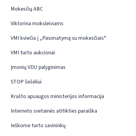
Mokesčių ABC
Viktorina moksleiviams
VMI kviečia į „Pasimatymą su mokesčiais“
VMI turto aukcionai
Įmonių VDU palyginimas
STOP šešėliui
Krašto apsaugos ministerijos informacija
Interneto svetainės atitikties paraiška
Ieškome turto savininkų