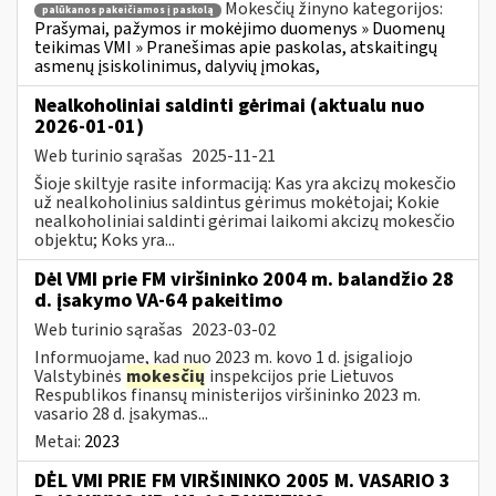
Mokesčių žinyno kategorijos:
palūkanos pakeičiamos į paskolą
Prašymai, pažymos ir mokėjimo duomenys » Duomenų
teikimas VMI » Pranešimas apie paskolas, atskaitingų
asmenų įsiskolinimus, dalyvių įmokas,
Nealkoholiniai saldinti gėrimai (aktualu nuo
2026-01-01)
Web turinio sąrašas
2025-11-21
Šioje skiltyje rasite informaciją: Kas yra akcizų mokesčio
už nealkoholinius saldintus gėrimus mokėtojai; Kokie
nealkoholiniai saldinti gėrimai laikomi akcizų mokesčio
objektu; Koks yra...
Dėl VMI prie FM viršininko 2004 m. balandžio 28
d. įsakymo VA-64 pakeitimo
Web turinio sąrašas
2023-03-02
Informuojame, kad nuo 2023 m. kovo 1 d. įsigaliojo
Valstybinės
mokesčių
inspekcijos prie Lietuvos
Respublikos finansų ministerijos viršininko 2023 m.
vasario 28 d. įsakymas...
Metai:
2023
DĖL VMI PRIE FM VIRŠININKO 2005 M. VASARIO 3