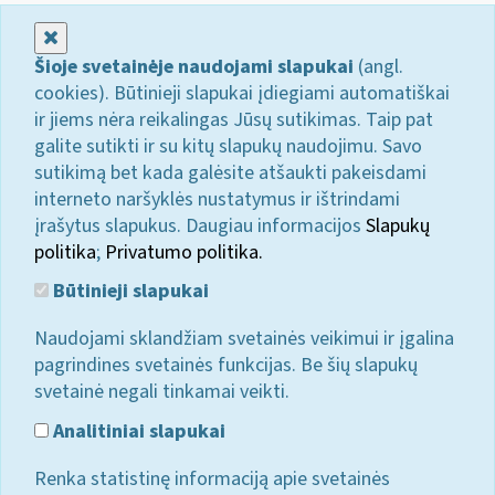
Uždaryti
Šioje svetainėje naudojami slapukai
(angl.
cookies). Būtinieji slapukai įdiegiami automatiškai
ir jiems nėra reikalingas Jūsų sutikimas. Taip pat
galite sutikti ir su kitų slapukų naudojimu. Savo
sutikimą bet kada galėsite atšaukti pakeisdami
interneto naršyklės nustatymus ir ištrindami
įrašytus slapukus. Daugiau informacijos
Slapukų
politika
;
Privatumo politika.
Būtinieji slapukai
Naudojami sklandžiam svetainės veikimui ir įgalina
pagrindines svetainės funkcijas. Be šių slapukų
svetainė negali tinkamai veikti.
Analitiniai slapukai
Renka statistinę informaciją apie svetainės