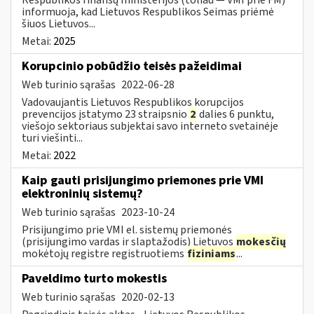
informuoja, kad Lietuvos Respublikos Seimas priėmė
šiuos Lietuvos...
Metai:
2025
Korupcinio pobūdžio teisės pažeidimai
Web turinio sąrašas
2022-06-28
Vadovaujantis Lietuvos Respublikos korupcijos
prevencijos įstatymo 23 straipsnio
2
dalies 6 punktu,
viešojo sektoriaus subjektai savo interneto svetainėje
turi viešinti...
Metai:
2022
Kaip gauti prisijungimo priemones prie VMI
elektroninių sistemų?
Web turinio sąrašas
2023-10-24
Prisijungimo prie VMI el. sistemų priemonės
(prisijungimo vardas ir slaptažodis) Lietuvos
mokesčių
mokėtojų registre registruotiems
fiziniams
...
Paveldimo turto mokestis
Web turinio sąrašas
2020-02-13