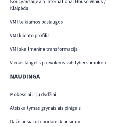
Консультации в International House Vilnius /
Klaipėda
VMI teikiamos paslaugos
VMI kliento profilis
VMI skaitmeninė transformacija
Vienas langelis prievolėms valstybei sumokėti
NAUDINGA
Mokesčiai ir jų dydžiai
Atsiskaitymas grynaisiais pinigais
Dažniausiai užduodami klausimai