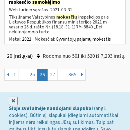
mokesčio
sumokėjimo
Web turinio sąrašas
2021-03-31
Tiksliname Valstybinės
mokesčių
inspekcijos prie
Lietuvos Respublikos finansų ministerijos 2021 m.
vasario 26 d. rašto Nr. (18.18-31-1)RM-8840 „Dėl
nekilnojamojo turto...
Metai:
2021
Mokesčiai:
Gyventojų pajamų mokestis
20 Įrašų(-ai)
Rodoma nuo 501 iki 520 iš 7,293 irašų.
1
...
25
26
27
...
365
Uždaryti
Šioje svetainėje naudojami slapukai
(angl.
cookies). Būtinieji slapukai įdiegiami automatiškai
ir jiems nėra reikalingas Jūsų sutikimas. Taip pat
galite sutikti ir su kitų slapukų naudojimu. Savo