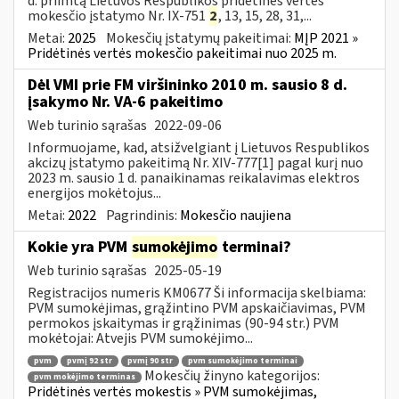
d. priimtą Lietuvos Respublikos pridėtinės vertės
mokesčio įstatymo Nr. IX-751
2
, 13, 15, 28, 31,...
Metai:
2025
Mokesčių įstatymų pakeitimai:
MĮP 2021 »
Pridėtinės vertės mokesčio pakeitimai nuo 2025 m.
Dėl VMI prie FM viršininko 2010 m. sausio 8 d.
įsakymo Nr. VA-6 pakeitimo
Web turinio sąrašas
2022-09-06
Informuojame, kad, atsižvelgiant į Lietuvos Respublikos
akcizų įstatymo pakeitimą Nr. XIV-777[1] pagal kurį nuo
2023 m. sausio 1 d. panaikinamas reikalavimas elektros
energijos mokėtojus...
Metai:
2022
Pagrindinis:
Mokesčio naujiena
Kokie yra PVM
sumokėjimo
terminai?
Web turinio sąrašas
2025-05-19
Registracijos numeris KM0677 Ši informacija skelbiama:
PVM sumokėjimas, grąžintino PVM apskaičiavimas, PVM
permokos įskaitymas ir grąžinimas (90-94 str.) PVM
mokėtojai: Atvejis PVM sumokėjimo...
pvm
pvmį 92 str
pvmį 90 str
pvm sumokėjimo terminai
Mokesčių žinyno kategorijos:
pvm mokėjimo terminas
Pridėtinės vertės mokestis » PVM sumokėjimas,