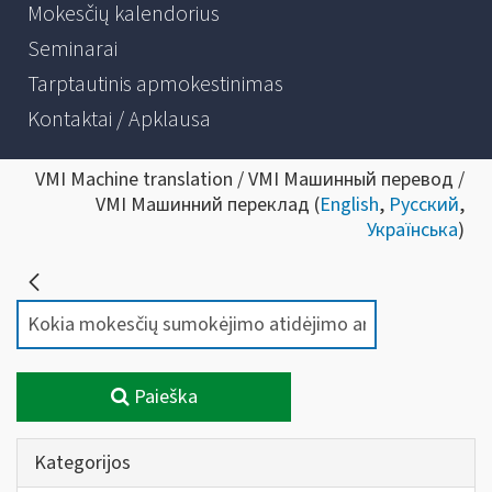
Mokesčių kalendorius
Seminarai
Tarptautinis apmokestinimas
Kontaktai / Apklausa
VMI Machine translation / VMI Машинный перевод /
VMI Машинний переклад (
English
,
Русский
,
Українська
)
Paieška
Kategorijos