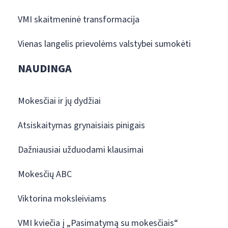
VMI skaitmeninė transformacija
Vienas langelis prievolėms valstybei sumokėti
NAUDINGA
Mokesčiai ir jų dydžiai
Atsiskaitymas grynaisiais pinigais
Dažniausiai užduodami klausimai
Mokesčių ABC
Viktorina moksleiviams
VMI kviečia į „Pasimatymą su mokesčiais“