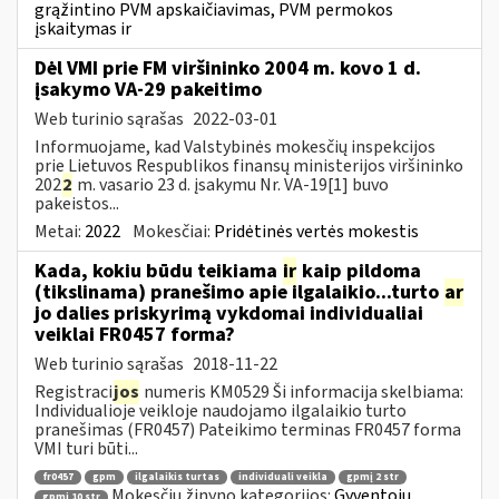
grąžintino PVM apskaičiavimas, PVM permokos
įskaitymas ir
Dėl VMI prie FM viršininko 2004 m. kovo 1 d.
įsakymo VA-29 pakeitimo
Web turinio sąrašas
2022-03-01
Informuojame, kad Valstybinės mokesčių inspekcijos
prie Lietuvos Respublikos finansų ministerijos viršininko
202
2
m. vasario 23 d. įsakymu Nr. VA-19[1] buvo
pakeistos...
Metai:
2022
Mokesčiai:
Pridėtinės vertės mokestis
Kada, kokiu būdu teikiama
ir
kaip pildoma
(tikslinama) pranešimo apie ilgalaikio...turto
ar
jo dalies priskyrimą vykdomai individualiai
veiklai FR0457 forma?
Web turinio sąrašas
2018-11-22
Registraci
jos
numeris KM0529 Ši informacija skelbiama:
Individualioje veikloje naudojamo ilgalaikio turto
pranešimas (FR0457) Pateikimo terminas FR0457 forma
VMI turi būti...
fr0457
gpm
ilgalaikis turtas
individuali veikla
gpmį 2 str
Mokesčių žinyno kategorijos:
Gyventojų
gpmį 10 str