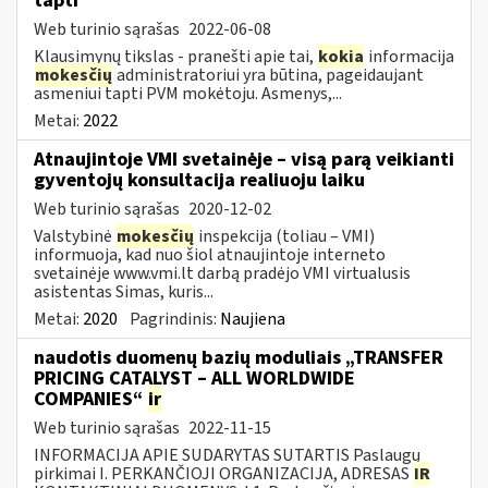
tapti
Web turinio sąrašas
2022-06-08
Klausimynų tikslas - pranešti apie tai,
kokia
informacija
mokesčių
administratoriui yra būtina, pageidaujant
asmeniui tapti PVM mokėtoju. Asmenys,...
Metai:
2022
Atnaujintoje VMI svetainėje – visą parą veikianti
gyventojų konsultacija realiuoju laiku
Web turinio sąrašas
2020-12-02
Valstybinė
mokesčių
inspekcija (toliau – VMI)
informuoja, kad nuo šiol atnaujintoje interneto
svetainėje www.vmi.lt darbą pradėjo VMI virtualusis
asistentas Simas, kuris...
Metai:
2020
Pagrindinis:
Naujiena
naudotis duomenų bazių moduliais „TRANSFER
PRICING CATALYST – ALL WORLDWIDE
COMPANIES“
ir
Web turinio sąrašas
2022-11-15
INFORMACIJA APIE SUDARYTAS SUTARTIS Paslaugų
pirkimai I. PERKANČIOJI ORGANIZACIJA, ADRESAS
IR