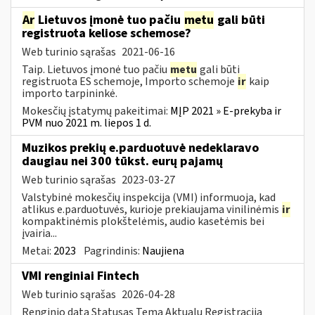
Ar
Lietuvos įmonė tuo pačiu
metu
gali būti
registruota keliose schemose?
Web turinio sąrašas
2021-06-16
Taip. Lietuvos įmonė tuo pačiu
metu
gali būti
registruota ES schemoje, Importo schemoje
ir
kaip
importo tarpininkė.
Mokesčių įstatymų pakeitimai:
MĮP 2021 » E-prekyba ir
PVM nuo 2021 m. liepos 1 d.
Muzikos prekių e.parduotuvė nedeklaravo
daugiau nei 300 tūkst. eurų pajamų
Web turinio sąrašas
2023-03-27
Valstybinė mokesčių inspekcija (VMI) informuoja, kad
atlikus e.parduotuvės, kurioje prekiaujama vinilinėmis
ir
kompaktinėmis plokštelėmis, audio kasetėmis bei
įvairia...
Metai:
2023
Pagrindinis:
Naujiena
VMI renginiai Fintech
Web turinio sąrašas
2026-04-28
Renginio data Statusas Tema Aktualu Registracija