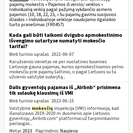
pajamų mokestis » Pajamos iš verslo/ veiklos »
Individualią veiklą pagal pažymą vykdančio asmens
pajamos (10, 18, 22, 23, » Su pajamų gavimu susijusios
išlaidos » Individualioje veikloje naudojamo ilgalaikio
turto pranešimas (FR0457)
Kada gali būti taikomi dvigubo apmokestinimo
išvengimo sutartyse numatyti mokesčio
tarifai?
Web turinio sąrašas
2021-06-07
Kai užsienio vienetas ne per nuolatines buveines
Lietuvoje gauna pajamas, kurios apmokestinamos pelno
mokesčiu prie pajamų šaltinio, o pagal Lietuvos su ta
užsienio valstybe sudarytą...
Dalis gyventojų pajamas iš „Airbnb“ prisimena
tik sulaukę klausimų iš VMI
Web turinio sąrašas
2023-06-15
Valstybinė
mokesčių
inspekcija (VMI) informuoja, kad
išanalizavus 2019-2020 m. duomenis apie Lietuvos
gyventojų „Airbnb.com“ platformai už tarpininkavimo
paslaugas...
Metai:
2023
Pagrindinis:
Naujiena