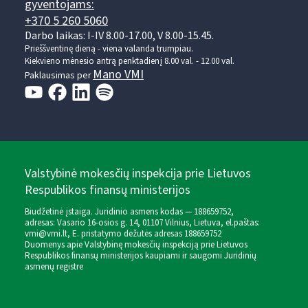
gyventojams:
+370 5 260 5060
Darbo laikas: I-IV 8.00-17.00, V 8.00-15.45.
Prieššventinę dieną - viena valanda trumpiau.
Kiekvieno mėnesio antrą penktadienį 8.00 val. - 12.00 val.
Mano VMI
Paklausimas per
Valstybinė mokesčių inspekcija prie Lietuvos
Respublikos finansų ministerijos
Biudžetinė įstaiga. Juridinio asmens kodas — 188659752,
adresas: Vasario 16-osios g. 14, 01107 Vilnius, Lietuva, el.paštas:
vmi@vmi.lt
, E. pristatymo dėžutės adresas 188659752
Duomenys apie Valstybinę mokesčių inspekciją prie Lietuvos
Respublikos finansų ministerijos kaupiami ir saugomi Juridinių
asmenų registre