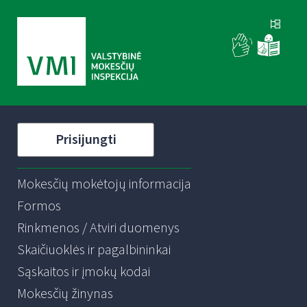
Prisijungti
Mokesčių mokėtojų informacija
Formos
Rinkmenos / Atviri duomenys
Skaičiuoklės ir pagalbininkai
Sąskaitos ir įmokų kodai
Mokesčių žinynas