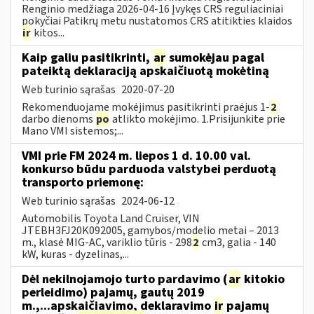
Renginio medžiaga 2026-04-16 Įvykęs CRS reguliaciniai
pokyčiai Patikrų metu nustatomos CRS atitikties klaidos
ir
kitos...
Kaip galiu pasitikrinti,
ar
sumokėjau pagal
pateiktą deklaraciją apskaičiuotą mokėtiną
Web turinio sąrašas
2020-07-20
Rekomenduojame mokėjimus pasitikrinti praėjus 1-
2
darbo dienoms
po
atlikto mokėjimo. 1.Prisijunkite prie
Mano VMI sistemos;...
VMI prie FM 2024 m. liepos 1 d. 10.00 val.
konkurso būdu parduoda valstybei perduotą
transporto priemonę:
Web turinio sąrašas
2024-06-12
Automobilis Toyota Land Cruiser, VIN
JTEBH3FJ20K092005, gamybos/modelio metai – 2013
m., klasė MIG-AC, variklio tūris - 298
2
cm3, galia - 140
kW, kuras - dyzelinas,...
Dėl nekilnojamojo turto pardavimo (
ar
kitokio
perleidimo) pajamų, gautų 2019
m.,...apskaičiavimo, deklaravimo
ir
pajamų