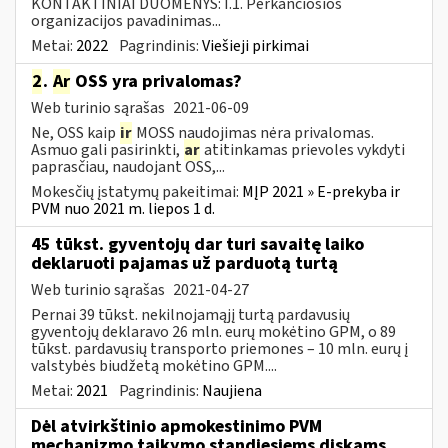
KONTAKTINIAI DUOMENYS: I.1. Perkančiosios
organizacijos pavadinimas...
Metai:
2022
Pagrindinis:
Viešieji pirkimai
2
.
Ar
OSS yra privalomas?
Web turinio sąrašas
2021-06-09
Ne, OSS kaip
ir
MOSS naudojimas nėra privalomas.
Asmuo gali pasirinkti,
ar
atitinkamas prievoles vykdyti
paprasčiau, naudojant OSS,...
Mokesčių įstatymų pakeitimai:
MĮP 2021 » E-prekyba ir
PVM nuo 2021 m. liepos 1 d.
45 tūkst. gyventojų dar turi savaitę laiko
deklaruoti pajamas už parduotą turtą
Web turinio sąrašas
2021-04-27
Pernai 39 tūkst. nekilnojamąjį turtą pardavusių
gyventojų deklaravo 26 mln. eurų mokėtino GPM, o 89
tūkst. pardavusių transporto priemones – 10 mln. eurų į
valstybės biudžetą mokėtino GPM....
Metai:
2021
Pagrindinis:
Naujiena
Dėl atvirkštinio apmokestinimo PVM
mechanizmo taikymo standiesiems diskams