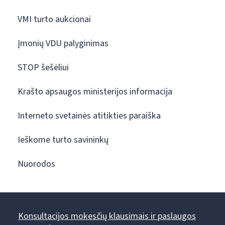
VMI turto aukcionai
Įmonių VDU palyginimas
STOP šešėliui
Krašto apsaugos ministerijos informacija
Interneto svetainės atitikties paraiška
Ieškome turto savininkų
Nuorodos
Konsultacijos mokesčių klausimais ir paslaugos