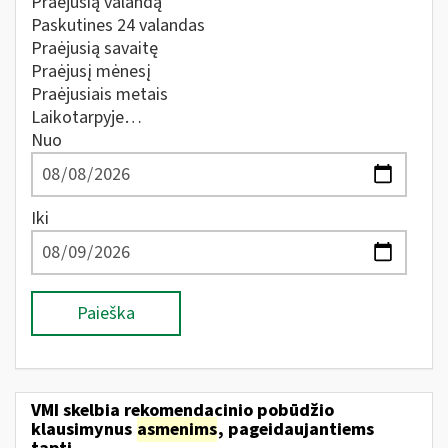
Praėjusią valandą
Paskutines 24 valandas
Praėjusią savaitę
Praėjusį mėnesį
Praėjusiais metais
Laikotarpyje…
Nuo
Iki
Paieška
VMI skelbia rekomendacinio pobūdžio
klausimynus
asmenims
, pageidaujantiems