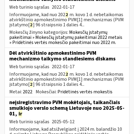
Web turinio sąrašas
2022-01-17
Informuojame, kad nuo 202
2
m. kovo 1 d. nebetaikomas
atvirkštinio apmokestinimo PVM[1] mechanizmas (PVM
įstatymo[
2
] 96 straipsnio 1 dalies 4...
Mokesčių žinyno kategorijos:
Mokesčių įstatymų
pakeitimai » Mokesčių įstatymų pakeitimai 2022 metais
» Pridėtinės vertės mokesčio pakeitimai nuo 2022 m.
Dėl atvirkštinio apmokestinimo PVM
mechanizmo taikymo standiesiems diskams
Web turinio sąrašas
2022-01-17
Informuojame, kad nuo 202
2
m. kovo 1 d. nebetaikomas
atvirkštinio apmokestinimo PVM[1] mechanizmas (PVM
įstatymo[
2
] 96 straipsnio 1 dalies 4...
Metai:
2022
Mokesčiai:
Pridėtinės vertės mokestis
neįsiregistravimo PVM mokėtojais, taikančiais
smulkiojo verslo schemą Lietuvoje nuo 2025-05-
01,
ir
Web turinio sąrašas
2025-05-12
Informuojame, kad atsižvelgiant į 2024 m. balandžio 10