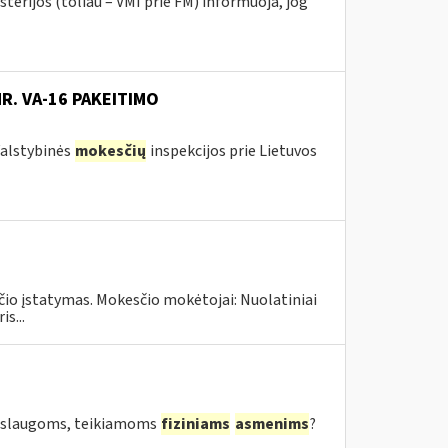
terijos (toliau – VMI prie FM) informuoja, jog
NR. VA-16 PAKEITIMO
 Valstybinės
mokesčių
inspekcijos prie Lietuvos
čio įstatymas. Mokesčio mokėtojai: Nuolatiniai
s...
 paslaugoms, teikiamoms
fiziniams
asmenims
?