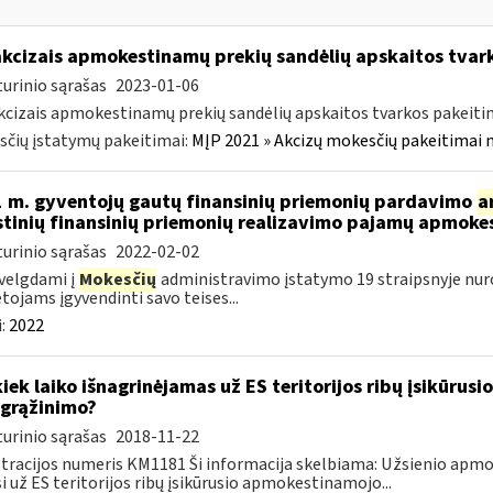
akcizais apmokestinamų prekių sandėlių apskaitos tvar
urinio sąrašas
2023-01-06
kcizais apmokestinamų prekių sandėlių apskaitos tvarkos pakeit
čių įstatymų pakeitimai:
MĮP 2021 » Akcizų mokesčių pakeitimai 
 m. gyventojų gautų finansinių priemonių pardavimo
a
stinių finansinių priemonių realizavimo pajamų apmok
urinio sąrašas
2022-02-02
velgdami į
Mokesčių
administravimo įstatymo 19 straipsnyje nur
ojams įgyvendinti savo teises...
:
2022
kiek laiko išnagrinėjamas už ES teritorijos ribų įsikūr
grąžinimo?
urinio sąrašas
2018-11-22
tracijos numeris KM1181 Ši informacija skelbiama: Užsienio ap
i už ES teritorijos ribų įsikūrusio apmokestinamojo...