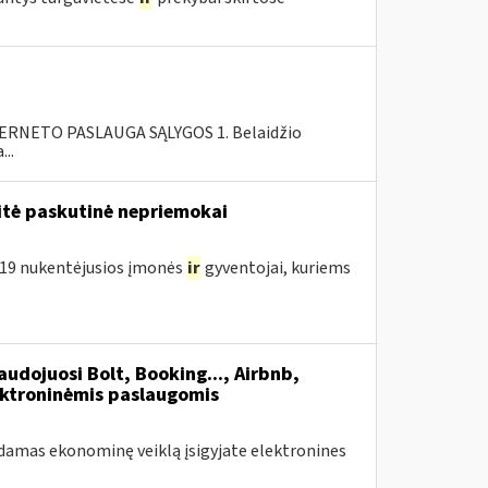
RNETO PASLAUGA SĄLYGOS 1. Belaidžio
..
tė paskutinė nepriemokai
D-19 nukentėjusios įmonės
ir
gyventojai, kuriems
udojuosi Bolt, Booking..., Airbnb,
ektroninėmis paslaugomis
amas ekonominę veiklą įsigyjate elektronines