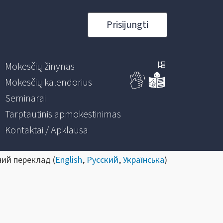
Prisijungti
Mokesčių žinynas
Mokesčių kalendorius
Seminarai
Tarptautinis apmokestinimas
Kontaktai / Apklausa
ний переклад (
English
,
Русский
,
Українська
)