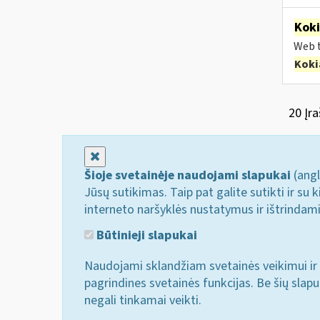
Kok
Web t
Koki
20 Įra
Uždaryti
Šioje svetainėje naudojami slapukai
(angl
Jūsų sutikimas. Taip pat galite sutikti ir s
interneto naršyklės nustatymus ir ištrindam
Būtinieji slapukai
Naudojami sklandžiam svetainės veikimui ir 
pagrindines svetainės funkcijas. Be šių slap
negali tinkamai veikti.