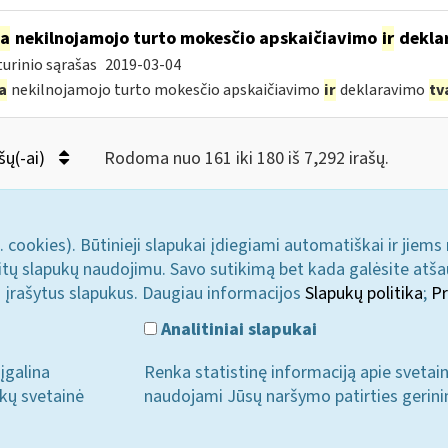
ia
nekilnojamojo turto mokesčio apskaičiavimo
ir
dekla
urinio sąrašas
2019-03-04
a
nekilnojamojo turto mokesčio apskaičiavimo
ir
deklaravimo
tv
šų(-ai)
Rodoma nuo 161 iki 180 iš 7,292 irašų.
. cookies). Būtinieji slapukai įdiegiami automatiškai ir jiems
u kitų slapukų naudojimu. Savo sutikimą bet kada galėsite atš
i įrašytus slapukus. Daugiau informacijos
Slapukų politika
;
Pr
Analitiniai slapukai
įgalina
Renka statistinę informaciją apie svetai
ukų svetainė
naudojami Jūsų naršymo patirties gerini