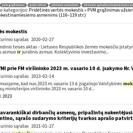
pvm grąžinimas
pvmį 119 str
užsienio asmenims
užsienio apmokestinamiesiems a
o kategorijos:
Pridėtinės vertės mokestis » PVM grąžinimas užsieni
kestinamiesiems asmenims (116–119 str.)
s mokestis
urinio sąrašas
2020-02-27
ndinis teisės aktas - Lietuvos Respublikos žemės mokesčio įstat
is asmuo
ir
juridinis asmuo. Kolektyvinio investavimo...
VMI prie FM viršininko 2023 m. vasario 10 d. įsakymo Nr. 
urinio sąrašas
2023-02-14
muojame, kad nuo 2023 m. vasario 13 d. įsigaliojo Valstybinės
mok
sų ministerijos viršininko 2023 m. vasario 10 d....
:
2023
savarankiškai dirbančių asmenų, pripažintų nukentėjusi
ntino, sąrašo sudarymo kriterijų tvarkos aprašo patvir
urinio sąrašas
2021-01-27