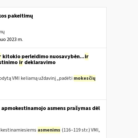
kos pakeitimų
imų
nuo 2023 m.
r
kitokio perleidimo nuosavybėn...
ir
estinimo
ir
deklaravimo
odytą VMI keliamą uždavinį „padėti
mokesčių
usio apmokestinamojo asmens prašymas dėl
mokestinamiesiems
asmenims
(116–119 str.) VMI,