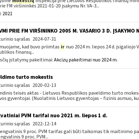
ybinė
mokesčių
inspekcija prie Lietuvos Respublikos finansų minis
rie FM viršininkės 2021-01-20 įsakymu Nr. VA-3...
:
2021
VMI PRIE FM VIRŠININKO 2005 M. VASARIO 3 D. ĮSAKYMO 
urinio sąrašas
2024-07-31
muojame, kad buvo priimtas
ir
nuo 2024 m. liepos 24 d. įsigaliojo
blikos finansų...
čių įstatymų pakeitimai:
Akcizų pakeitimai nuo 2024 m.
ldimo turto mokestis
urinio sąrašas
2020-02-13
ndinis teisės aktas - Lietuvos Respublikos paveldimo turto mokes
vos gyventojai. (Nuolatinis Lietuvos gyventojas – fizinis asmuo, kuri
vatiniai PVM tarifai nuo 2021 m. liepos 1 d.
urinio sąrašas
2022-12-14
 lengvatinis 9 proc. PVM tarifas gali būti taikomas tik maitinimo
engvatinis 9 proc. PVM...