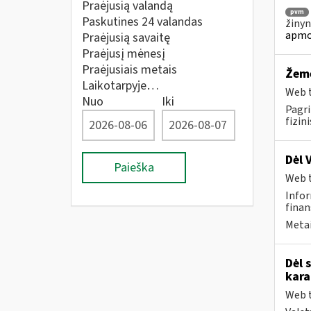
Praėjusią valandą
pvm
Paskutines 24 valandas
žinyn
apmo
Praėjusią savaitę
Praėjusį mėnesį
Praėjusiais metais
Žemė
Laikotarpyje…
Web t
Nuo
Iki
Pagri
fizin
Dėl 
Paieška
Web t
Infor
finan
Metai
Dėl 
kara
Web t