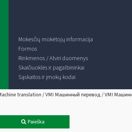
Mokesčių mokėtojų informacija
Formos
Rinkmenos / Atviri duomenys
Skaičiuoklės ir pagalbininkai
Sąskaitos ir įmokų kodai
Machine translation / VMI Машинный перевод / VMI Машин
Paieška