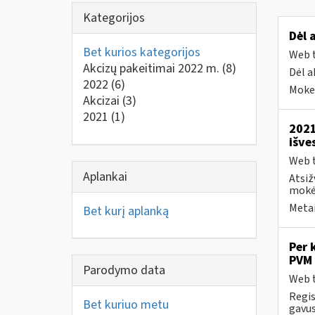
Kategorijos
Dėl 
Bet kurios kategorijos
Web t
Akcizų pakeitimai 2022 m.
(8)
Dėl a
2022
(6)
Mokes
Akcizai
(3)
2021
(1)
2021
išve
Web t
Aplankai
Atsiž
mokėt
Metai
Bet kurį aplanką
Per 
PVM 
Parodymo data
Web t
Regis
Bet kuriuo metu
gavus