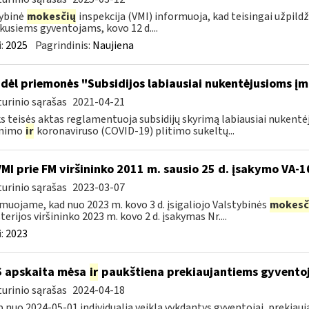
ybinė
mokesčių
inspekcija (VMI) informuoja, kad teisingai užpild
kusiems gyventojams, kovo 12 d....
:
2025
Pagrindinis:
Naujiena
dėl priemonės "Subsidijos labiausiai nukentėjusioms į
urinio sąrašas
2021-04-21
s teisės aktas reglamentuoja subsidijų skyrimą labiausiai nuke
inimo
ir
koronaviruso (COVID-19) plitimo sukeltų...
VMI prie FM viršininko 2011 m. sausio 25 d. įsakymo VA-
urinio sąrašas
2023-03-07
muojame, kad nuo 2023 m. kovo 3 d. įsigaliojo Valstybinės
mokesč
terijos viršininko 2023 m. kovo 2 d. įsakymas Nr....
:
2023
S apskaita mėsa
ir
paukštiena prekiaujantiems gyvento
urinio sąrašas
2024-04-18
p nuo 2024-05-01 individualią veiklą vykdantys gyventojai, prekiau