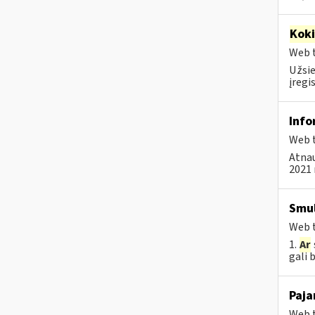
Kok
Web t
Užsie
įregi
Info
Web t
Atnau
2021 
Smul
Web t
1.
Ar
gali 
Paja
Web t