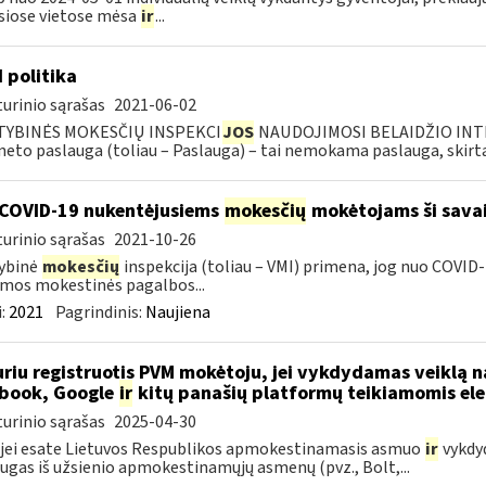
siose vietose mėsa
ir
...
I politika
urinio sąrašas
2021-06-02
TYBINĖS MOKESČIŲ INSPEKCI
JOS
NAUDOJIMOSI BELAIDŽIO INTE
neto paslauga (toliau – Paslauga) – tai nemokama paslauga, skirta.
COVID-19 nukentėjusiems
mokesčių
mokėtojams ši savai
urinio sąrašas
2021-10-26
ybinė
mokesčių
inspekcija (toliau – VMI) primena, jog nuo COVI
mos mokestinės pagalbos...
:
2021
Pagrindinis:
Naujiena
riu registruotis PVM mokėtoju, jei vykdydamas veiklą na
book, Google
ir
kitų panašių platformų teikiamomis el
urinio sąrašas
2025-04-30
 jei esate Lietuvos Respublikos apmokestinamasis asmuo
ir
vykdyd
ugas iš užsienio apmokestinamųjų asmenų (pvz., Bolt,...