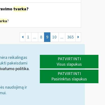
ravimo
tvarka
?
arka
?
1
...
8
9
10
...
365
 nėra reikalingas
PATVIRTINTI
aukti pakeisdami
Visus slapukus
ivatumo politika.
PATVIRTINTI
Pasirinktus slapukus
nės naudojimą ir
mui.