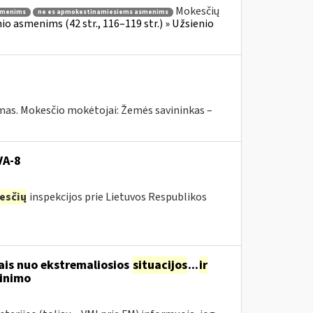
Mokesčių
smenims
ne es apmokestinamiesiems asmenims
o asmenims (42 str., 116–119 str.) » Užsienio
ymas. Mokesčio mokėtojai: Žemės savininkas –
VA-8
esčių
inspekcijos prie Lietuvos Respublikos
ais nuo ekstremaliosios
situacijos
...
ir
tinimo