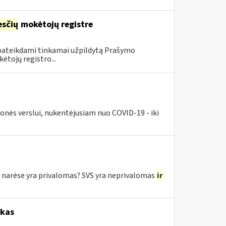
sčių
mokėtojų registre
 pateikdami tinkamai užpildytą Prašymo
ėtojų registro...
nės verslui, nukentėjusiam nuo COVID-19 - iki
e narėse yra privalomas? SVS yra neprivalomas
ir
okas