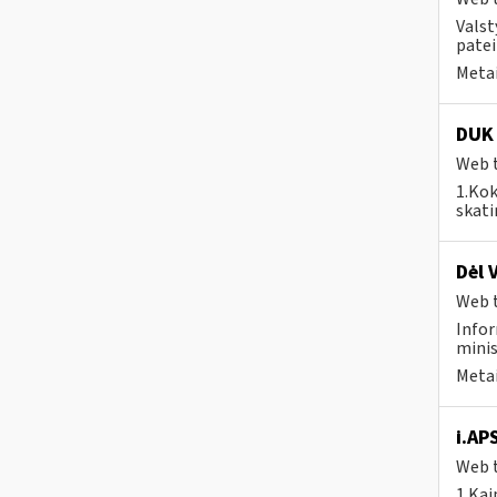
Valst
patei
Metai
DUK 
Web t
1.Kok
skat
Dėl 
Web t
Infor
minis
Metai
i.AP
Web t
1.Kai