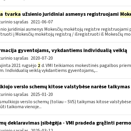
ia
tvarka
užsienio juridiniai asmenys registruojami
Moke
urinio sąrašas
2021-06-07
nio juridiniai asmenys Mokesčių mokėtojų registre registruojami
struoti į Mokesčių mokėtojų registrą / išregistruoti iš Mokesčių mok
rmacija gyventojams, vykdantiems individualią veiklą
urinio sąrašas
2020-07-20
jinta 2021 rugsėjo
2
d. VMI teikiamos mokestinės pagalbos priemo
m. Individualią veiklą vykdantiems gyventojams,...
kiojo verslo schemų kitose valstybėse narėse taikymas
urinio sąrašas
2025-01-20
smulkiojo verslo schemų (toliau – SVS) taikymas kitose valstybės
būti taikoma vienoje...
mų deklaravimas įsibėgėja - VMI pradeda grąžinti perm
urinio sąrašas
2025-03-12