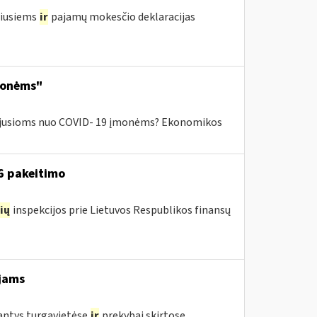
žiusiems
ir
pajamų mokesčio deklaracijas
monėms"
ntėjusioms nuo COVID- 19 įmonėms? Ekonomikos
16 pakeitimo
ių
inspekcijos prie Lietuvos Respublikos finansų
jams
jantys turgavietėse
ir
prekybai skirtose