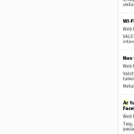
viešo
WI-F
Web t
VALS
inter
Nuo 
Web t
Valst
taiko
Metai
Ar
tu
Face
Web t
Taip,
pasla