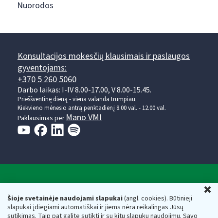
Nuorodos
Konsultacijos mokesčių klausimais ir paslaugos
gyventojams:
+370 5 260 5060
Darbo laikas: I-IV 8.00-17.00, V 8.00-15.45.
Prieššventinę dieną - viena valanda trumpiau.
Kiekvieno mėnesio antrą penktadienį 8.00 val. - 12.00 val.
Mano VMI
Paklausimas per
Valstybinė mokesčių inspekcija prie Lietuvos
U
Respublikos finansų ministerijos
Šioje svetainėje naudojami slapukai
(angl. cookies). Būtinieji
slapukai įdiegiami automatiškai ir jiems nėra reikalingas Jūsų
Biudžetinė įstaiga. Juridinio asmens kodas — 188659752,
sutikimas. Taip pat galite sutikti ir su kitų slapukų naudojimu. Savo