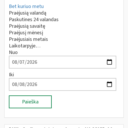
Bet kuriuo metu
Praėjusią valandą
Paskutines 24 valandas
Praėjusią savaitę
Praėjusį mėnesį
Praėjusiais metais
Laikotarpyje…
Nuo
Iki
Paieška