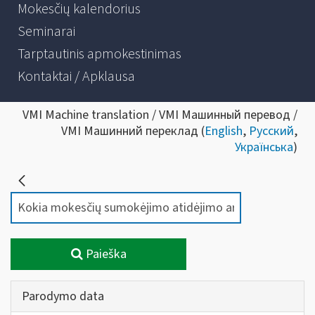
Mokesčių kalendorius
Seminarai
Tarptautinis apmokestinimas
Kontaktai / Apklausa
VMI Machine translation / VMI Машинный перевод /
VMI Машинний переклад (
English
,
Русский
,
Українська
)
Paieška
Parodymo data