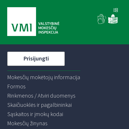
Prisijungti
Mokesčių mokėtojų informacija
Formos
Rinkmenos / Atviri duomenys
Skaičiuoklės ir pagalbininkai
Sąskaitos ir įmokų kodai
Mokesčių žinynas