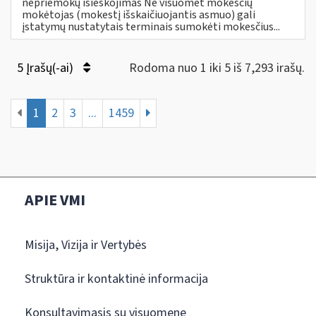
nepriemokų išieškojimas Ne visuomet mokesčių
mokėtojas (mokestį išskaičiuojantis asmuo) gali
įstatymų nustatytais terminais sumokėti mokesčius...
5 Įrašų(-ai)
Rodoma nuo 1 iki 5 iš 7,293 irašų.
1
2
3
...
1459
APIE VMI
Misija, Vizija ir Vertybės
Struktūra ir kontaktinė informacija
Konsultavimasis su visuomene