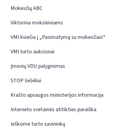
Mokesčių ABC
Viktorina moksleiviams
VMI kviečia į „Pasimatymą su mokesčiais“
VMI turto aukcionai
Įmonių VDU palyginimas
STOP šešėliui
Krašto apsaugos ministerijos informacija
Interneto svetainės atitikties paraiška
Ieškome turto savininkų