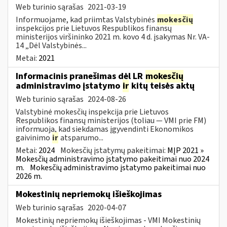
Web turinio sąrašas
2021-03-19
Informuojame, kad priimtas Valstybinės
mokesčių
inspekcijos prie Lietuvos Respublikos finansų
ministerijos viršininko 2021 m. kovo 4 d. įsakymas Nr. VA-
14 „Dėl Valstybinės...
Metai:
2021
Informacinis pranešimas dėl LR
mokesčių
administravimo įstatymo
ir
kitų teisės aktų
Web turinio sąrašas
2024-08-26
Valstybinė mokesčių inspekcija prie Lietuvos
Respublikos finansų ministerijos (toliau — VMI prie FM)
informuoja, kad siekdamas įgyvendinti Ekonomikos
gaivinimo
ir
atsparumo...
Metai:
2024
Mokesčių įstatymų pakeitimai:
MĮP 2021 »
Mokesčių administravimo įstatymo pakeitimai nuo 2024
m.
Mokesčių administravimo įstatymo pakeitimai nuo
2026 m.
Mokestinių nepriemokų išieškojimas
Web turinio sąrašas
2020-04-07
Mokestinių nepriemokų išieškojimas - VMI Mokestinių