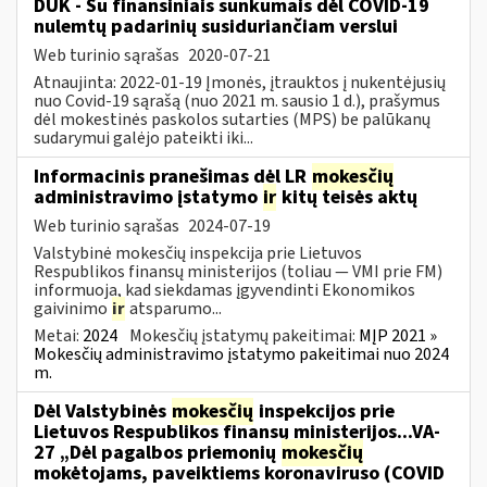
DUK - Su finansiniais sunkumais dėl COVID-19
nulemtų padarinių susiduriančiam verslui
Web turinio sąrašas
2020-07-21
Atnaujinta: 2022-01-19 Įmonės, įtrauktos į nukentėjusių
nuo Covid-19 sąrašą (nuo 2021 m. sausio 1 d.), prašymus
dėl mokestinės paskolos sutarties (MPS) be palūkanų
sudarymui galėjo pateikti iki...
Informacinis pranešimas dėl LR
mokesčių
administravimo įstatymo
ir
kitų teisės aktų
Web turinio sąrašas
2024-07-19
Valstybinė mokesčių inspekcija prie Lietuvos
Respublikos finansų ministerijos (toliau — VMI prie FM)
informuoja, kad siekdamas įgyvendinti Ekonomikos
gaivinimo
ir
atsparumo...
Metai:
2024
Mokesčių įstatymų pakeitimai:
MĮP 2021 »
Mokesčių administravimo įstatymo pakeitimai nuo 2024
m.
Dėl Valstybinės
mokesčių
inspekcijos prie
Lietuvos Respublikos finansų ministerijos...VA-
27 „Dėl pagalbos priemonių
mokesčių
mokėtojams, paveiktiems koronaviruso (COVID