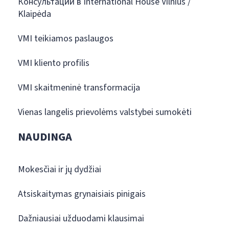
Консультации в International House Vilnius /
Klaipėda
VMI teikiamos paslaugos
VMI kliento profilis
VMI skaitmeninė transformacija
Vienas langelis prievolėms valstybei sumokėti
NAUDINGA
Mokesčiai ir jų dydžiai
Atsiskaitymas grynaisiais pinigais
Dažniausiai užduodami klausimai