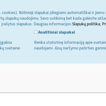
. cookies). Būtinieji slapukai įdiegiami automatiškai ir jiems
u kitų slapukų naudojimu. Savo sutikimą bet kada galėsite atš
i įrašytus slapukus. Daugiau informacijos
Slapukų politika
;
Pr
Analitiniai slapukai
įgalina
Renka statistinę informaciją apie svetai
ukų svetainė
naudojami Jūsų naršymo patirties gerini