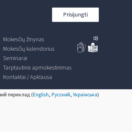
Prisijungti
Mokesčių žinynas
Mokesčių kalendorius
Seminarai
Tarptautinis apmokestinimas
Kontaktai / Apklausa
ний переклад (
English
,
Русский
,
Українська
)