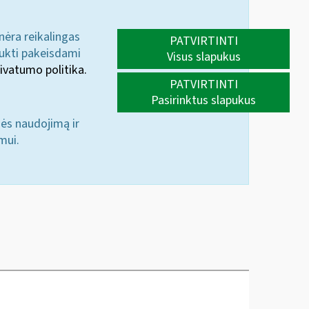
 nėra reikalingas
PATVIRTINTI
aukti pakeisdami
Visus slapukus
ivatumo politika.
PATVIRTINTI
Pasirinktus slapukus
nės naudojimą ir
mui.