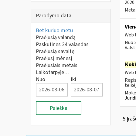
2020 
Metai
Parodymo data
Vien
Bet kuriuo metu
Web t
Praėjusią valandą
Nuo 2
Paskutines 24 valandas
Valst
Praėjusią savaitę
Praėjusį mėnesį
Kok
Praėjusiais metais
Laikotarpyje…
Web t
Nuo
Iki
Regis
teikė
Mokes
Juri
Paieška
5 Įraš