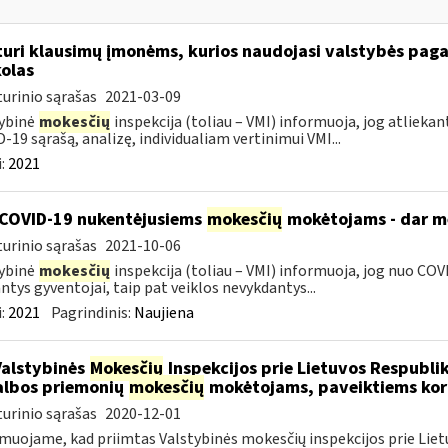
turi klausimų įmonėms, kurios naudojasi valstybės paga
olas
urinio sąrašas
2021-03-09
ybinė
mokesčių
inspekcija (toliau – VMI) informuoja, jog atliekan
-19 sąrašą, analizę, individualiam vertinimui VMI...
:
2021
COVID-19 nukentėjusiems
mokesčių
mokėtojams - dar mė
urinio sąrašas
2021-10-06
ybinė
mokesčių
inspekcija (toliau – VMI) informuoja, jog nuo COVI
ntys gyventojai, taip pat veiklos nevykdantys...
:
2021
Pagrindinis:
Naujiena
Valstybinės
Mokesčių
Inspekcijos prie Lietuvos Respublik
lbos priemonių
mokesčių
mokėtojams, paveiktiems kor
urinio sąrašas
2020-12-01
muojame, kad priimtas Valstybinės mokesčių inspekcijos prie Lietu