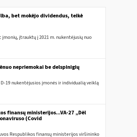
lba, bet mokėjo dividendus, teikė
t įmonių, įtrauktų į 2021 m. nukentėjusių nuo
nuo nepriemokai be delspinigių
D-19 nukentėjusios įmonės ir individualią veiklą
os finansų ministerijos...VA-27 „Dėl
onaviruso (Covid
vos Respublikos finansų ministerijos viršininko