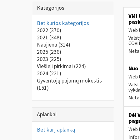
Kategorijos
VMI 
pask
Bet kurios kategorijos
2022
(370)
Web t
2021
(348)
Valst
COVID
Naujiena
(314)
Metai
2025
(236)
2023
(225)
Viešieji pirkimai
(224)
Nuo 
2024
(221)
Web t
Gyventojų pajamų mokestis
Valst
(151)
vykda
Metai
Aplankai
Dėl 
paga
Bet kurį aplanką
Web t
Infor