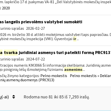
m. lapkričio 17 d. įsakymas VA-81 „Dėl Valstybinės mokesčių inspekc
:
2020
as langelis prievolėms valstybei sumokėti
urinio sąrašas
2026-02-27
026 m. birželio 30 d. atlikti mokėjimus valstybei taps paprasčiau.
ybinė mokesčių inspekcija (VMI). Gyventojai
ir
...
ia
tvarka
juridiniai asmenys turi pateikti formą PRC913
urinio sąrašas
2024-07-22
tracijos numeris KM3066 Ši informacija skelbiama: Juridinių asm
jo piniginių lėšų išmokėjimą fiziniams
asmenims
...
čių žinyno kategorijos:
Pelno mokestis
Pelno mokestis » Dekla
dinių asmenų duomenys (PRC913)
ų(-ai)
Rodoma nuo 81 iki 85 iš 7,293 irašų.