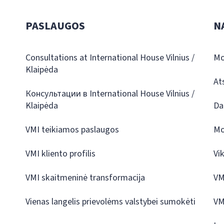
PASLAUGOS
N
Consultations at International House Vilnius /
Mo
Klaipėda
At
Консультации в International House Vilnius /
Klaipėda
Da
VMI teikiamos paslaugos
Mo
VMI kliento profilis
Vi
VMI skaitmeninė transformacija
VM
Vienas langelis prievolėms valstybei sumokėti
VM