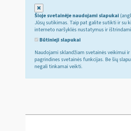
Uždaryti
Šioje svetainėje naudojami slapukai
(angl
Jūsų sutikimas. Taip pat galite sutikti ir s
interneto naršyklės nustatymus ir ištrindam
Būtinieji slapukai
Naudojami sklandžiam svetainės veikimui ir 
pagrindines svetainės funkcijas. Be šių slap
negali tinkamai veikti.