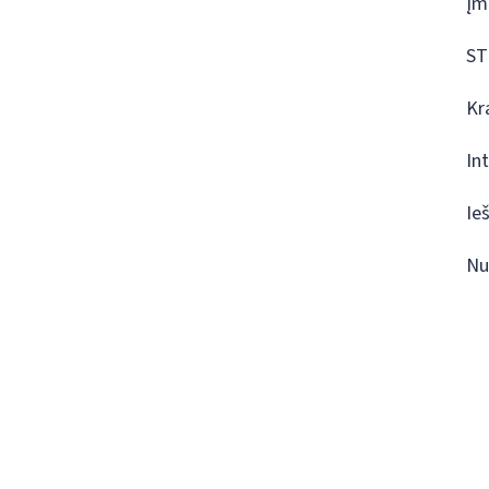
Įm
ST
Kr
In
Ie
Nu