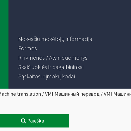
Mokesčių mokėtojų informacija
Formos
Rinkmenos / Atviri duomenys
Skaičiuoklės ir pagalbininkai
Sąskaitos ir įmokų kodai
Machine translation / VMI Машинный перевод / VMI Машин
Paieška