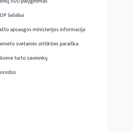
onių VDU palyginimas
OP šešėliui
ašto apsaugos ministerijos informacija
terneto svetainės atitikties paraiška
škome turto savininkų
orodos