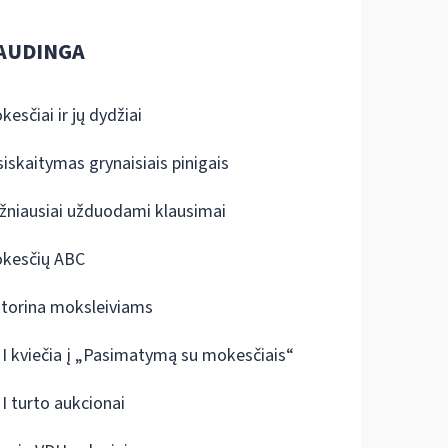
AUDINGA
kesčiai ir jų dydžiai
siskaitymas grynaisiais pinigais
žniausiai užduodami klausimai
kesčių ABC
ktorina moksleiviams
I kviečia į „Pasimatymą su mokesčiais“
I turto aukcionai