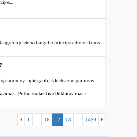
ijos...
 Dauguma jų vieno langelio principu administruos
?
enų duomenys apie gautų iš kiekvieno paramos
ravimas
Pelno mokestis » Deklaravimas »
1
...
16
17
18
...
1459