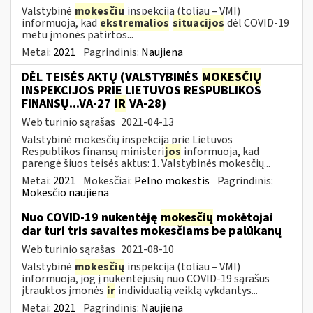
Valstybinė
mokesčių
inspekcija (toliau – VMI)
informuoja, kad
ekstremalios
situacijos
dėl COVID-19
metu įmonės patirtos...
Metai:
2021
Pagrindinis:
Naujiena
DĖL TEISĖS AKTŲ (VALSTYBINĖS
MOKESČIŲ
INSPEKCIJOS PRIE LIETUVOS RESPUBLIKOS
FINANSŲ...VA-27
IR
VA-28)
Web turinio sąrašas
2021-04-13
Valstybinė mokesčių inspekcija prie Lietuvos
Respublikos finansų ministeri
jos
informuoja, kad
parengė šiuos teisės aktus: 1. Valstybinės mokesčių...
Metai:
2021
Mokesčiai:
Pelno mokestis
Pagrindinis:
Mokesčio naujiena
Nuo COVID-19 nukentėję
mokesčių
mokėtojai
dar turi tris savaites mokesčiams be palūkanų
Web turinio sąrašas
2021-08-10
Valstybinė
mokesčių
inspekcija (toliau – VMI)
informuoja, jog į nukentėjusių nuo COVID-19 sąrašus
įtrauktos įmonės
ir
individualią veiklą vykdantys...
Metai:
2021
Pagrindinis:
Naujiena