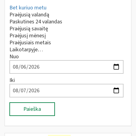
Bet kuriuo metu
Praėjusią valandą
Paskutines 24 valandas
Praėjusią savaitę
Praėjusį mėnesį
Praėjusiais metais
Laikotarpyje…
Nuo
Iki
Paieška