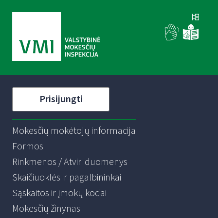
Prisijungti
Mokesčių mokėtojų informacija
Formos
Rinkmenos / Atviri duomenys
Skaičiuoklės ir pagalbininkai
Sąskaitos ir įmokų kodai
Mokesčių žinynas