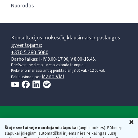
Nuorodos
Konsultacijos mokesčių klausimais ir paslaugos
gyventojams:
+370 5 260 5060
Darbo laikas: I-IV 8.00-17.00, V 8.00-15.45.
Prieššventinę dieną - viena valanda trumpiau.
Kiekvieno mėnesio antrą penktadienį 8.00 val. - 12.00 val.
Mano VMI
Paklausimas per
Valstybinė mokesčių inspekcija prie Lietuvos
U
Respublikos finansų ministerijos
Šioje svetainėje naudojami slapukai
(angl. cookies). Būtinieji
slapukai įdiegiami automatiškai ir jiems nėra reikalingas Jūsų
Biudžetinė įstaiga. Juridinio asmens kodas — 188659752,