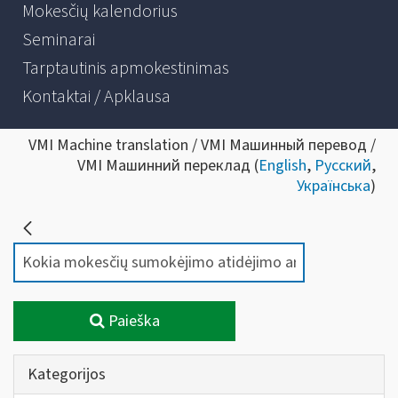
Mokesčių kalendorius
Seminarai
Tarptautinis apmokestinimas
Kontaktai / Apklausa
VMI Machine translation / VMI Машинный перевод /
VMI Машинний переклад (
English
,
Русский
,
Українська
)
Paieška
Kategorijos