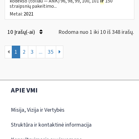
kodekso (toliau — ANK) 96, 98, 99, 100, 101
ir
150
straipsnių pakeitimo...
Metai:
2021
10 Įrašų(-ai)
Rodoma nuo 1 iki 10 iš 348 irašų.
1
2
3
...
35
APIE VMI
Misija, Vizija ir Vertybės
Struktūra ir kontaktinė informacija