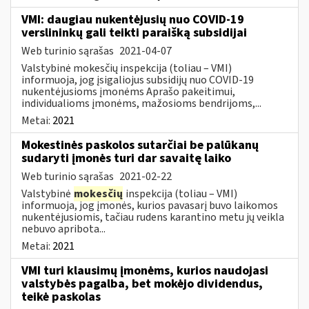
VMI: daugiau nukentėjusių nuo COVID-19
verslininkų gali teikti paraišką subsidijai
Web turinio sąrašas
2021-04-07
Valstybinė mokesčių inspekcija (toliau – VMI)
informuoja, jog įsigaliojus subsidijų nuo COVID-19
nukentėjusioms įmonėms Aprašo pakeitimui,
individualioms įmonėms, mažosioms bendrijoms,...
Metai:
2021
Mokestinės paskolos sutarčiai be palūkanų
sudaryti įmonės turi dar savaitę laiko
Web turinio sąrašas
2021-02-22
Valstybinė
mokesčių
inspekcija (toliau – VMI)
informuoja, jog įmonės, kurios pavasarį buvo laikomos
nukentėjusiomis, tačiau rudens karantino metu jų veikla
nebuvo apribota...
Metai:
2021
VMI turi klausimų įmonėms, kurios naudojasi
valstybės pagalba, bet mokėjo dividendus,
teikė paskolas