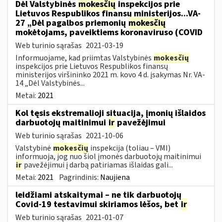
Dėl Valstybinės
mokesčių
inspekcijos prie
Lietuvos Respublikos finansų ministerijos...VA-
27 „Dėl pagalbos priemonių
mokesčių
mokėtojams, paveiktiems koronaviruso (COVID
Web turinio sąrašas
2021-03-19
Informuojame, kad priimtas Valstybinės
mokesčių
inspekcijos prie Lietuvos Respublikos finansų
ministerijos viršininko 2021 m. kovo 4 d. įsakymas Nr. VA-
14 „Dėl Valstybinės...
Metai:
2021
Kol tęsis ekstremalioji situacija, įmonių išlaidos
darbuotojų maitinimui
ir
pavežėjimui
Web turinio sąrašas
2021-10-06
Valstybinė
mokesčių
inspekcija (toliau – VMI)
informuoja, jog nuo šiol įmonės darbuotojų maitinimui
ir
pavežėjimui į darbą patiriamas išlaidas gali...
Metai:
2021
Pagrindinis:
Naujiena
leidžiami atskaitymai – ne tik darbuotojų
Covid-19 testavimui skiriamos lėšos, bet
ir
Web turinio sąrašas
2021-01-07