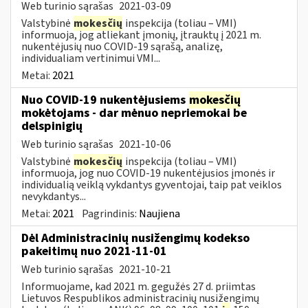
Web turinio sąrašas
2021-03-09
Valstybinė
mokesčių
inspekcija (toliau – VMI)
informuoja, jog atliekant įmonių, įtrauktų į 2021 m.
nukentėjusių nuo COVID-19 sąrašą, analizę,
individualiam vertinimui VMI...
Metai:
2021
Nuo COVID-19 nukentėjusiems
mokesčių
mokėtojams - dar mėnuo nepriemokai be
delspinigių
Web turinio sąrašas
2021-10-06
Valstybinė
mokesčių
inspekcija (toliau – VMI)
informuoja, jog nuo COVID-19 nukentėjusios įmonės ir
individualią veiklą vykdantys gyventojai, taip pat veiklos
nevykdantys...
Metai:
2021
Pagrindinis:
Naujiena
Dėl Administracinių nusižengimų kodekso
pakeitimų nuo 2021-11-01
Web turinio sąrašas
2021-10-21
Informuojame, kad 2021 m. gegužės 27 d. priimtas
Lietuvos Respublikos administracinių nusižengimų