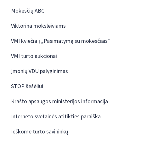
Mokesčių ABC
Viktorina moksleiviams
VMI kviečia į „Pasimatymą su mokesčiais“
VMI turto aukcionai
Įmonių VDU palyginimas
STOP šešėliui
Krašto apsaugos ministerijos informacija
Interneto svetainės atitikties paraiška
Ieškome turto savininkų