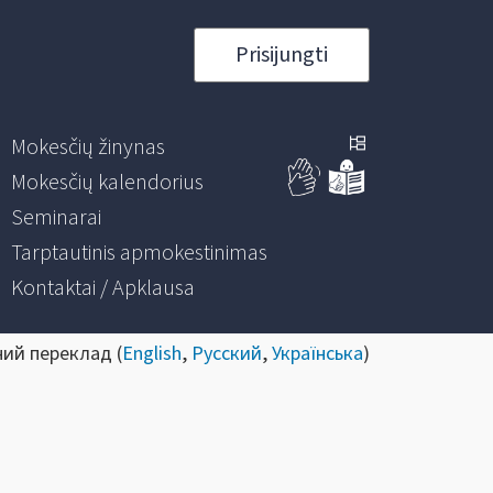
Prisijungti
Mokesčių žinynas
Mokesčių kalendorius
Seminarai
Tarptautinis apmokestinimas
Kontaktai / Apklausa
ний переклад (
English
,
Русский
,
Українська
)