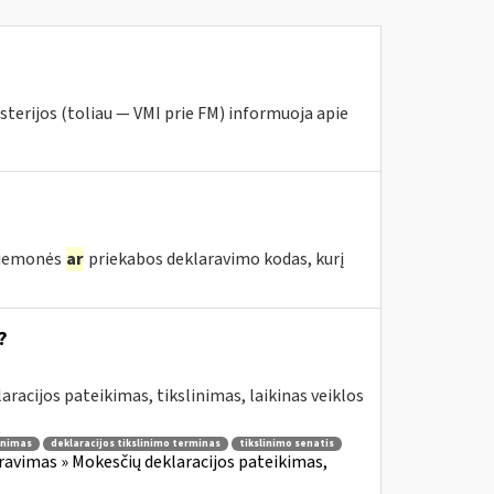
sterijos (toliau — VMI prie FM) informuoja apie
priemonės
ar
priekabos deklaravimo kodas, kurį
?
aracijos pateikimas, tikslinimas, laikinas veiklos
linimas
deklaracijos tikslinimo terminas
tikslinimo senatis
avimas » Mokesčių deklaracijos pateikimas,