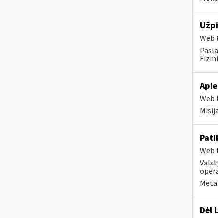
Užpi
Web t
Pasla
Fizin
Apie
Web t
Misij
Pati
Web t
Valst
opera
Metai
Dėl 