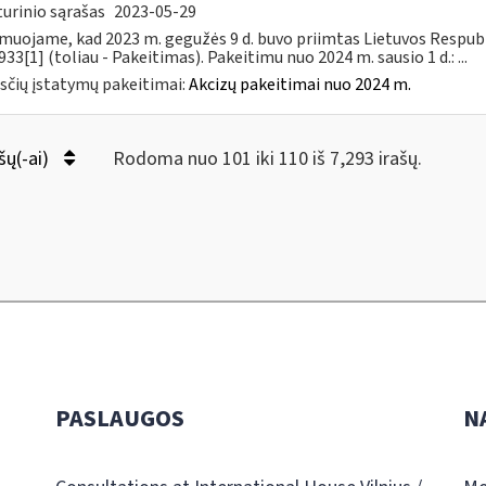
urinio sąrašas
2023-05-29
muojame, kad 2023 m. gegužės 9 d. buvo priimtas Lietuvos Respubli
933[1] (toliau - Pakeitimas). Pakeitimu nuo 2024 m. sausio 1 d.: ...
čių įstatymų pakeitimai:
Akcizų pakeitimai nuo 2024 m.
šų(-ai)
Rodoma nuo 101 iki 110 iš 7,293 irašų.
PASLAUGOS
N