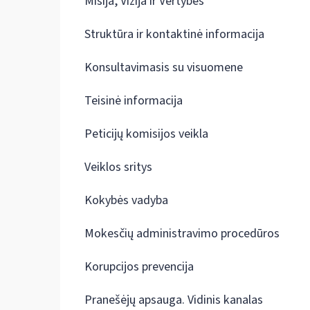
Misija, Vizija ir Vertybės
Struktūra ir kontaktinė informacija
Konsultavimasis su visuomene
Teisinė informacija
Peticijų komisijos veikla
Veiklos sritys
Kokybės vadyba
Mokesčių administravimo procedūros
Korupcijos prevencija
Pranešėjų apsauga. Vidinis kanalas