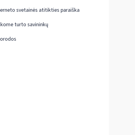
terneto svetainės atitikties paraiška
škome turto savininkų
orodos