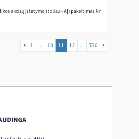
kos akcizų įstatymo (toliau - AĮ) pakeitimas Nr.
1
...
10
11
12
...
730
AUDINGA