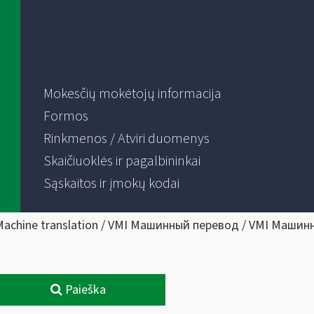
Mokesčių mokėtojų informacija
Formos
Rinkmenos / Atviri duomenys
Skaičiuoklės ir pagalbininkai
Sąskaitos ir įmokų kodai
Machine translation / VMI Машинный перевод / VMI Машин
Paieška