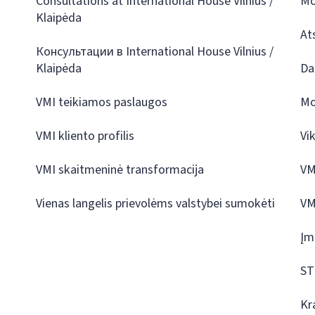
Consultations at International House Vilnius /
Mo
Klaipėda
At
Консультации в International House Vilnius /
Klaipėda
Da
VMI teikiamos paslaugos
Mo
VMI kliento profilis
Vi
VMI skaitmeninė transformacija
VM
Vienas langelis prievolėms valstybei sumokėti
VM
Įm
ST
Kr