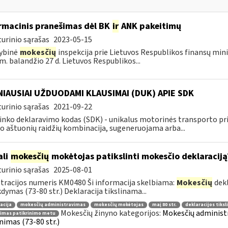
rmacinis pranešimas dėl BK
ir
ANK pakeitimų
urinio sąrašas
2023-05-15
ybinė
mokesčių
inspekcija prie Lietuvos Respublikos finansų mini
m. balandžio 27 d. Lietuvos Respublikos...
IAUSIAI UŽDUODAMI KLAUSIMAI (DUK) APIE SDK
urinio sąrašas
2021-09-22
inko deklaravimo kodas (SDK) - unikalus motorinės transporto 
o aštuonių raidžių kombinacija, sugeneruojama arba...
ali
mokesčių
mokėtojas patikslinti mokesčio deklaraciją
urinio sąrašas
2025-08-01
tracijos numeris KM0480 Ši informacija skelbiama:
Mokesčių
dekl
dymas (73-80 str.) Deklaracija tikslinama...
acija
mokesčių administravimas
mokesčių mokėtojas
maį 80 str.
deklaracijos tiks
Mokesčių žinyno kategorijos:
Mokesčių administr
nimas patikrinimo metu
inimas (73-80 str.)