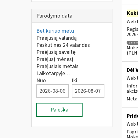
Kok
Parodymo data
Web t
Regis
Bet kuriuo metu
2026-
Praėjusią valandą
para
Paskutines 24 valandas
Mokes
Praėjusią savaitę
(PLN
Praėjusį mėnesį
Praėjusiais metais
Dėl 
Laikotarpyje…
Web t
Nuo
Iki
Infor
akciz
Metai
Paieška
Prid
Web t
Pagri
Mokes