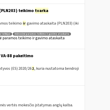
(PLN203) teikimo
tvarka
ramos teikimo
ir
gavimo ataskaita (PLN203) (iki
 teikėjai
mėnesinė paramos teikimo ir gavimo ataskaita
ė paramos teikimo ir gavimo ataskaita
 VA-88 pakeitimo
ktyvos (ES) 2020/26
2
, kuria nustatoma bendroji
tinės vertės mokesčio įstatymas anglų kalba.