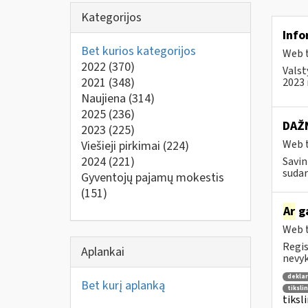
Kategorijos
Info
Bet kurios kategorijos
Web t
2022
(370)
Valst
2021
(348)
2023 
Naujiena
(314)
2025
(236)
DAŽN
2023
(225)
Web t
Viešieji pirkimai
(224)
2024
(221)
Savin
sudar
Gyventojų pajamų mokestis
(151)
Ar
g
Web t
Regis
Aplankai
nevyk
deklar
Bet kurį aplanką
tiksli
tiksl