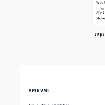
Web t
Infor
XIV-1
Mokes
10 Įra
APIE VMI