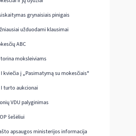
kesčiai ir jų dydžiai
siskaitymas grynaisiais pinigais
žniausiai užduodami klausimai
kesčių ABC
ktorina moksleiviams
I kviečia į „Pasimatymą su mokesčiais“
I turto aukcionai
onių VDU palyginimas
OP šešėliui
ašto apsaugos ministerijos informacija