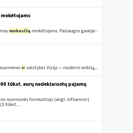
mokėtojams
kimas
mokesčių
mokėtojams. Paslaugos gavėjai -
visuomenei
ir
valstybei. Vizija — moderni veiklių,...
200 tūkst. eurų nedeklaruotų pajamų
vieno nuomonės formuotojo (angl. influencer)
5 tūkst....