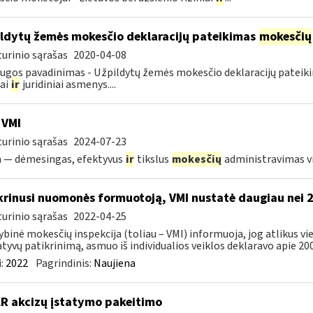
ldytų žemės mokesčio deklaracijų pateikimas
mokesčių
urinio sąrašas
2020-04-08
ugos pavadinimas - Užpildytų žemės mokesčio deklaracijų patei
iai
ir
juridiniai asmenys....
 VMI
urinio sąrašas
2024-07-23
a — dėmesingas, efektyvus
ir
tikslus
mokesčių
administravimas 
krinusi nuomonės formuotoją, VMI nustatė daugiau nei 
urinio sąrašas
2022-04-25
ybinė mokesčių inspekcija (toliau – VMI) informuoja, jog atlikus 
tyvų patikrinimą, asmuo iš individualios veiklos deklaravo apie 200,
:
2022
Pagrindinis:
Naujiena
LR akcizų įstatymo pakeitimo