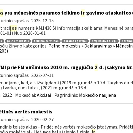
ia
yra mėnesinės paramos teikimo
ir
gavimo ataskaitos 
urinio sąrašas
2025-12-15
traci
jos
numeris KM1430 Ši informacija skelbiama: Mėnesinė pa
01-01) Nuo 2026-01-01...
ma
pelno mokestis
teikimo terminas
paramos gavėjai
pmį 50 str. 3 d. 2 p.
paramos
čių žinyno kategorijos:
Pelno mokestis » Deklaravimas » Mėnesin
203)
VMI prie FM viršininko 2010 m. rugpjūčio
2
d. įsakymo Nr.
urinio sąrašas
2022-07-11
muojame, kad, atsižvelgdami į 2019 m. gruodžio 19 d. Tarybos dire
ų tvarka, nuostatas, į 2021 m. gruodžio 16 d....
:
2022
Mokesčiai:
Akcizai
Pagrindinis:
Mokesčio naujiena
ėtinės vertės mokestis
urinio sąrašas
2020-02-27
ndinis teisės aktas - Pridėtinės vertės mokesčio įstatymas. Pridė
čio mokėtojai - Lietuvos bei užsienio fiziniai
ir
...