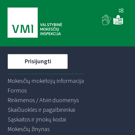
Prisijungti
Mokesčių mokėtojų informacija
Formos
Rinkmenos / Atviri duomenys
Skaičiuoklės ir pagalbininkai
Sąskaitos ir įmokų kodai
Mokesčių žinynas