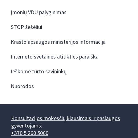
Įmonių VDU palyginimas
STOP šešėliui
Krašto apsaugos ministerijos informacija
Interneto svetainės atitikties paraiška
Ieškome turto savininkų
Nuorodos
Konsultacijos mokesčių klausimais ir paslaugos
gyventojams:
+370 5 260 5060