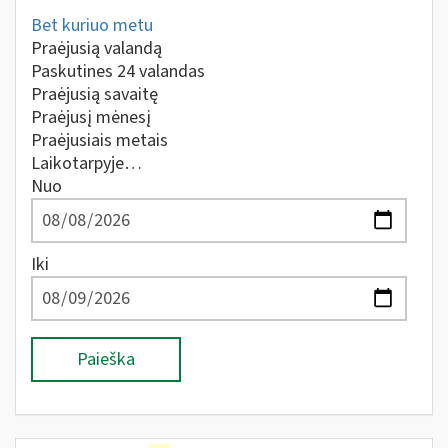
Bet kuriuo metu
Praėjusią valandą
Paskutines 24 valandas
Praėjusią savaitę
Praėjusį mėnesį
Praėjusiais metais
Laikotarpyje…
Nuo
Iki
Paieška