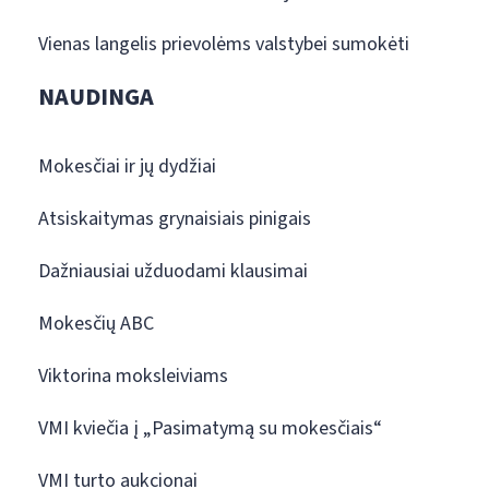
Vienas langelis prievolėms valstybei sumokėti
NAUDINGA
Mokesčiai ir jų dydžiai
Atsiskaitymas grynaisiais pinigais
Dažniausiai užduodami klausimai
Mokesčių ABC
Viktorina moksleiviams
VMI kviečia į „Pasimatymą su mokesčiais“
VMI turto aukcionai