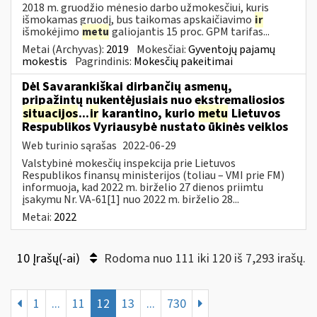
2018 m. gruodžio mėnesio darbo užmokesčiui, kuris
išmokamas gruodį, bus taikomas apskaičiavimo
ir
išmokėjimo
metu
galiojantis 15 proc. GPM tarifas...
Metai (Archyvas):
2019
Mokesčiai:
Gyventojų pajamų
mokestis
Pagrindinis:
Mokesčių pakeitimai
Dėl Savarankiškai dirbančių asmenų,
pripažintų nukentėjusiais nuo ekstremaliosios
situacijos
...
ir
karantino, kurio
metu
Lietuvos
Respublikos Vyriausybė nustato ūkinės veiklos
Web turinio sąrašas
2022-06-29
Valstybinė mokesčių inspekcija prie Lietuvos
Respublikos finansų ministerijos (toliau – VMI prie FM)
informuoja, kad 2022 m. birželio 27 dienos priimtu
įsakymu Nr. VA-61[1] nuo 2022 m. birželio 28...
Metai:
2022
10 Įrašų(-ai)
Rodoma nuo 111 iki 120 iš 7,293 irašų.
1
...
11
12
13
...
730