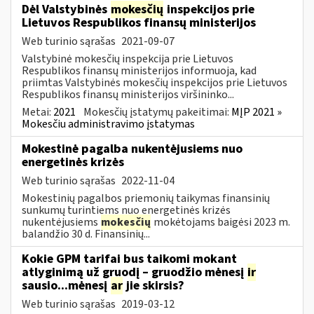
Dėl Valstybinės
mokesčių
inspekcijos prie
Lietuvos Respublikos finansų ministerijos
Web turinio sąrašas
2021-09-07
Valstybinė mokesčių inspekcija prie Lietuvos
Respublikos finansų ministerijos informuoja, kad
priimtas Valstybinės mokesčių inspekcijos prie Lietuvos
Respublikos finansų ministerijos viršininko...
Metai:
2021
Mokesčių įstatymų pakeitimai:
MĮP 2021 »
Mokesčiu administravimo įstatymas
Mokestinė pagalba nukentėjusiems nuo
energetinės krizės
Web turinio sąrašas
2022-11-04
Mokestinių pagalbos priemonių taikymas finansinių
sunkumų turintiems nuo energetinės krizės
nukentėjusiems
mokesčių
mokėtojams baigėsi 2023 m.
balandžio 30 d. Finansinių...
Kokie GPM tarifai bus taikomi mokant
atlyginimą už gruodį – gruodžio mėnesį
ir
sausio...mėnesį
ar
jie skirsis?
Web turinio sąrašas
2019-03-12