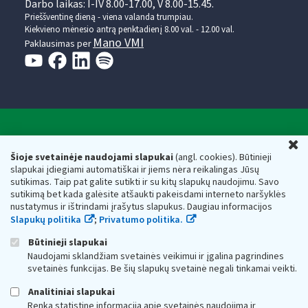
Darbo laikas: I-IV 8.00-17.00, V 8.00-15.45.
Prieššventinę dieną - viena valanda trumpiau.
Kiekvieno mėnesio antrą penktadienį 8.00 val. - 12.00 val.
Mano VMI
Paklausimas per
Valstybinė mokesčių inspekcija prie Lietuvos
U
Respublikos finansų ministerijos
Šioje svetainėje naudojami slapukai
(angl. cookies). Būtinieji
slapukai įdiegiami automatiškai ir jiems nėra reikalingas Jūsų
Biudžetinė įstaiga. Juridinio asmens kodas — 188659752,
sutikimas. Taip pat galite sutikti ir su kitų slapukų naudojimu. Savo
adresas: Vasario 16-osios g. 14, 01107 Vilnius, Lietuva, el.paštas:
sutikimą bet kada galėsite atšaukti pakeisdami interneto naršyklės
vmi@vmi.lt
, E. pristatymo dėžutės adresas 188659752
nustatymus ir ištrindami įrašytus slapukus. Daugiau informacijos
Duomenys apie Valstybinę mokesčių inspekciją prie Lietuvos
Slapukų politika
;
Privatumo politika.
Respublikos finansų ministerijos kaupiami ir saugomi Juridinių
asmenų registre
Būtinieji slapukai
Naudojami sklandžiam svetainės veikimui ir įgalina pagrindines
svetainės funkcijas. Be šių slapukų svetainė negali tinkamai veikti.
Analitiniai slapukai
Renka statistinę informaciją apie svetainės naudojimą ir