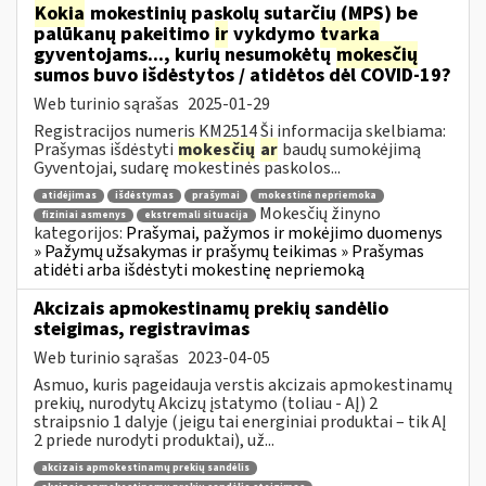
Kokia
mokestinių paskolų sutarčių (MPS) be
palūkanų pakeitimo
ir
vykdymo
tvarka
gyventojams..., kurių nesumokėtų
mokesčių
sumos buvo išdėstytos / atidėtos dėl COVID-19?
Web turinio sąrašas
2025-01-29
Registracijos numeris KM2514 Ši informacija skelbiama:
Prašymas išdėstyti
mokesčių
ar
baudų sumokėjimą
Gyventojai, sudarę mokestinės paskolos...
atidėjimas
išdėstymas
prašymai
mokestinė nepriemoka
Mokesčių žinyno
fiziniai asmenys
ekstremali situacija
kategorijos:
Prašymai, pažymos ir mokėjimo duomenys
» Pažymų užsakymas ir prašymų teikimas » Prašymas
atidėti arba išdėstyti mokestinę nepriemoką
Akcizais apmokestinamų prekių sandėlio
steigimas, registravimas
Web turinio sąrašas
2023-04-05
Asmuo, kuris pageidauja verstis akcizais apmokestinamų
prekių, nurodytų Akcizų įstatymo (toliau - AĮ) 2
straipsnio 1 dalyje (jeigu tai energiniai produktai – tik AĮ
2 priede nurodyti produktai), už...
akcizais apmokestinamų prekių sandėlis