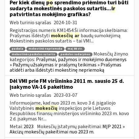
Per kiek dienų
po
sprendimo priėmimo turi būti
sudaryta mokestinės paskolos sutartis...
ir
patvirtintas mokėjimo grafikas?
Web turinio sąrašas
2024-10-31
Registracijos numeris KM1454 Ši informacija skelbiama:
Prašymas išdėstyti
mokesčių
ar
baudų sumokėjimą
Mokestinės paskolos sutartis – tai VMI...
paskola
mokestinė nepriemoka
maį 88 str.
Mokesčių žinyno
mokestinės paskolos sutartis
paskolos sudarymas
kategorijos:
Prašymai, pažymos ir mokėjimo duomenys
» Pažymų užsakymas ir prašymų teikimas » Prašymas
atidėti arba išdėstyti mokestinę nepriemoką
Dėl VMI prie FM viršininko 2011 m. sausio 25 d.
įsakymo VA-16 pakeitimo
Web turinio sąrašas
2023-03-07
Informuojame, kad nuo 2023 m. kovo 3 d. įsigaliojo
Valstybinės
mokesčių
inspekcijos prie Lietuvos
Respublikos finansų ministerijos viršininko 2023 m. kovo
2 d. įsakymas Nr....
Metai:
2023
Mokesčių įstatymų pakeitimai:
MĮP 2021 »
Akcizų mokesčių pakeitimai nuo 2023 m.