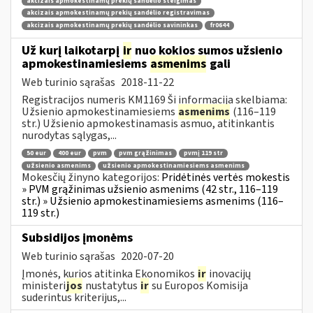
akcizais apmokestinamų prekių sandėlio steigimas
akcizais apmokestinamų prekių sandėlio registravimas
akcizais apmokestinamų prekių sandėlio savininkas
fr0644
Už kurį laikotarpį
ir
nuo kokios sumos užsienio
apmokestinamiesiems
asmenims
gali
Web turinio sąrašas
2018-11-22
Registracijos numeris KM1169 Ši informacija skelbiama:
Užsienio apmokestinamiesiems
asmenims
(116–119
str.) Užsienio apmokestinamasis asmuo, atitinkantis
nurodytas sąlygas,...
50 eur
400 eur
pvm
pvm grąžinimas
pvmį 119 str
užsienio asmenims
užsienio apmokestinamiesiems asmenims
Mokesčių žinyno kategorijos:
Pridėtinės vertės mokestis
» PVM grąžinimas užsienio asmenims (42 str., 116–119
str.) » Užsienio apmokestinamiesiems asmenims (116–
119 str.)
Subsidijos įmonėms
Web turinio sąrašas
2020-07-20
Įmonės, kurios atitinka Ekonomikos
ir
inovacijų
ministeri
jos
nustatytus
ir
su Europos Komisija
suderintus kriterijus,...