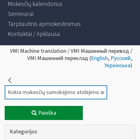
Mokesčių kalendorius
Seminarai
Tarptautinis apmokestinimas
Kontaktai / Apklausa
VMI Machine translation / VMI Машинный перевод /
VMI Машинний переклад (
English
,
Русский
,
Українська
)
Paieška
Kategorijos