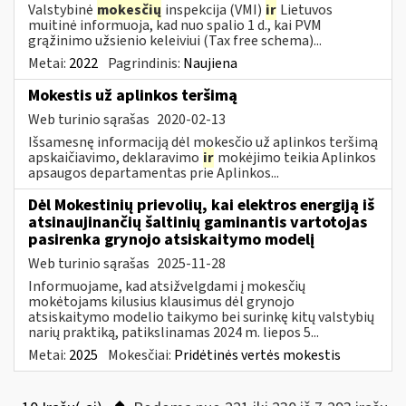
Valstybinė
mokesčių
inspekcija (VMI)
ir
Lietuvos
muitinė informuoja, kad nuo spalio 1 d., kai PVM
grąžinimo užsienio keleiviui (Tax free schema)...
Metai:
2022
Pagrindinis:
Naujiena
Mokestis už aplinkos teršimą
Web turinio sąrašas
2020-02-13
Išsamesnę informaciją dėl mokesčio už aplinkos teršimą
apskaičiavimo, deklaravimo
ir
mokėjimo teikia Aplinkos
apsaugos departamentas prie Aplinkos...
Dėl Mokestinių prievolių, kai elektros energiją iš
atsinaujinančių šaltinių gaminantis vartotojas
pasirenka grynojo atsiskaitymo modelį
Web turinio sąrašas
2025-11-28
Informuojame, kad atsižvelgdami į mokesčių
mokėtojams kilusius klausimus dėl grynojo
atsiskaitymo modelio taikymo bei surinkę kitų valstybių
narių praktiką, patikslinamas 2024 m. liepos 5...
Metai:
2025
Mokesčiai:
Pridėtinės vertės mokestis