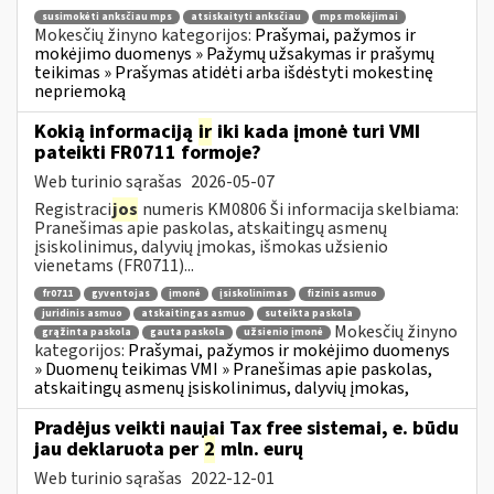
susimokėti anksčiau mps
atsiskaityti anksčiau
mps mokėjimai
Mokesčių žinyno kategorijos:
Prašymai, pažymos ir
mokėjimo duomenys » Pažymų užsakymas ir prašymų
teikimas » Prašymas atidėti arba išdėstyti mokestinę
nepriemoką
Kokią informaciją
ir
iki kada įmonė turi VMI
pateikti FR0711 formoje?
Web turinio sąrašas
2026-05-07
Registraci
jos
numeris KM0806 Ši informacija skelbiama:
Pranešimas apie paskolas, atskaitingų asmenų
įsiskolinimus, dalyvių įmokas, išmokas užsienio
vienetams (FR0711)...
fr0711
gyventojas
įmonė
įsiskolinimas
fizinis asmuo
juridinis asmuo
atskaitingas asmuo
suteikta paskola
Mokesčių žinyno
grąžinta paskola
gauta paskola
užsienio įmonė
kategorijos:
Prašymai, pažymos ir mokėjimo duomenys
» Duomenų teikimas VMI » Pranešimas apie paskolas,
atskaitingų asmenų įsiskolinimus, dalyvių įmokas,
Pradėjus veikti naujai Tax free sistemai, e. būdu
jau deklaruota per
2
mln. eurų
Web turinio sąrašas
2022-12-01