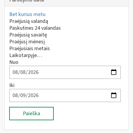
Bet kuriuo metu
Praėjusią valandą
Paskutines 24 valandas
Praėjusią savaitę
Praėjusį mėnesį
Praėjusiais metais
Laikotarpyje…
Nuo
Iki
Paieška