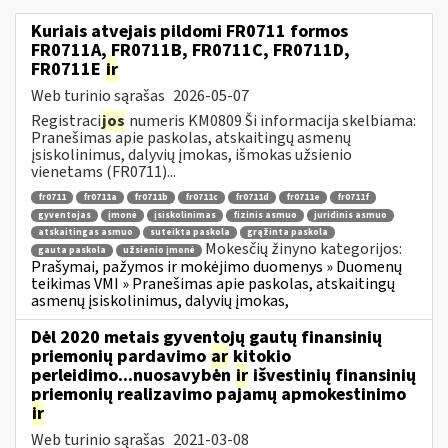
Kuriais atvejais pildomi FR0711 formos
FR0711A, FR0711B, FR0711C, FR0711D,
FR0711E
ir
Web turinio sąrašas
2026-05-07
Registraci
jos
numeris KM0809 Ši informacija skelbiama:
Pranešimas apie paskolas, atskaitingų asmenų
įsiskolinimus, dalyvių įmokas, išmokas užsienio
vienetams (FR0711)...
fr0711
fr0711a
fr0711b
fr0711c
fr0711d
fr0711e
fr0711f
gyventojas
įmonė
įsiskolinimas
fizinis asmuo
juridinis asmuo
atskaitingas asmuo
suteikta paskola
grąžinta paskola
Mokesčių žinyno kategorijos:
gauta paskola
užsienio įmonė
Prašymai, pažymos ir mokėjimo duomenys » Duomenų
teikimas VMI » Pranešimas apie paskolas, atskaitingų
asmenų įsiskolinimus, dalyvių įmokas,
Dėl 2020 metais gyventojų gautų finansinių
priemonių pardavimo
ar
kitokio
perleidimo...nuosavybėn
ir
išvestinių finansinių
priemonių realizavimo pajamų apmokestinimo
ir
Web turinio sąrašas
2021-03-08