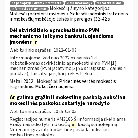
ne paslaptyje laikoma informacija
vieša informacija
viešai skelbiama
Mokesčių žinyno kategorijos:
informacijos slaptumas
Mokesčių administravimas » Mokesčių administratoriaus
ir mokesčių mokėtojo teisės ir pareigos (32-42 s
Dėl atvirkštinio apmokestinimo PVM
mechanizmo taikymo bankrutuojančioms
įmonėms
ir
Web turinio sąrašas
2022-01-03
Informuojame, kad nuo 2022 m. sausio 1 d.
nebetaikomas atvirkštinio apmokestinimo PVM[1]
mechanizmas (PVM įstatymo[2] 96 straipsnio 1 dalies 4
punktas), tais atvejais, kai prekes tiekia...
Metai:
2022
Mokesčiai:
Pridėtinės vertės mokestis
Pagrindinis:
Mokesčio naujiena
Ar
galima grąžinti mokestinę paskolą anksčiau
mokestinės paskolos sutartyje nurodyto
Web turinio sąrašas
2025-05-05
Registracijos numeris KM3185 Ši informacija skelbiama:
Prašymas išdėstyti mokesčių
ar
baudų sumokėjimą
Norėdami grąžinti mokestinę paskolą anksčiau
mokestinės paskolos...