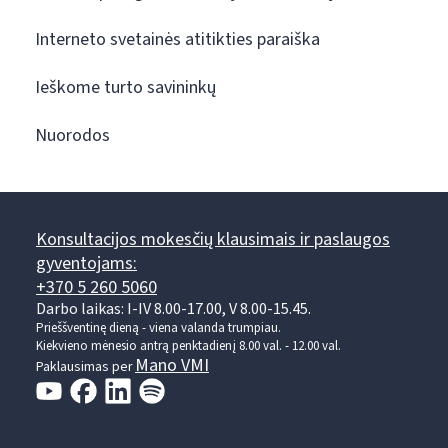
Interneto svetainės atitikties paraiška
Ieškome turto savininkų
Nuorodos
Konsultacijos mokesčių klausimais ir paslaugos
gyventojams:
+370 5 260 5060
Darbo laikas: I-IV 8.00-17.00, V 8.00-15.45.
Prieššventinę dieną - viena valanda trumpiau.
Kiekvieno mėnesio antrą penktadienį 8.00 val. - 12.00 val.
Mano VMI
Paklausimas per