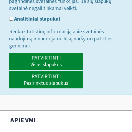
pagrindines svetainės funkcijas. Be šių slapukų
svetainė negali tinkamai veikti.
Analitiniai slapukai
Renka statistinę informaciją apie svetainės
naudojimą ir naudojami Jūsų naršymo patirties
gerinimui.
PATVIRTINTI
Visus slapukus
PATVIRTINTI
Pasirinktus slapukus
APIE VMI