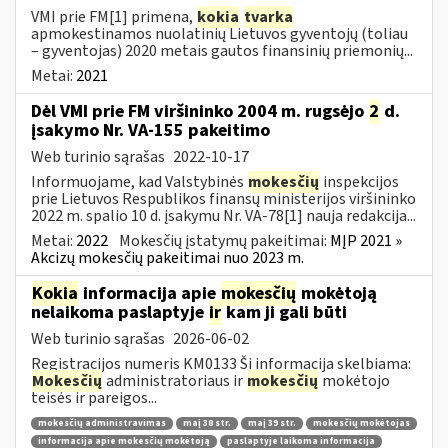
VMI prie FM[1] primena,
kokia
tvarka
apmokestinamos nuolatinių Lietuvos gyventojų (toliau
– gyventojas) 2020 metais gautos finansinių priemonių...
Metai:
2021
Dėl VMI prie FM viršininko 2004 m. rugsėjo
2
d.
įsakymo Nr. VA-155 pakeitimo
Web turinio sąrašas
2022-10-17
Informuojame, kad Valstybinės
mokesčių
inspekcijos
prie Lietuvos Respublikos finansų ministerijos viršininko
2022 m. spalio 10 d. įsakymu Nr. VA-78[1] nauja redakcija...
Metai:
2022
Mokesčių įstatymų pakeitimai:
MĮP 2021 »
Akcizų mokesčių pakeitimai nuo 2023 m.
Kokia
informacija apie
mokesčių
mokėtoją
nelaikoma paslaptyje
ir
kam ji gali būti
Web turinio sąrašas
2026-06-02
Registracijos numeris KM0133 Ši informacija skelbiama:
Mokesčių
administratoriaus ir
mokesčių
mokėtojo
teisės ir pareigos...
mokesčių administravimas
maį 38 str.
maį 39 str.
mokesčių mokėtojas
informacija apie mokesčių mokėtoją
paslaptyje laikoma informacija