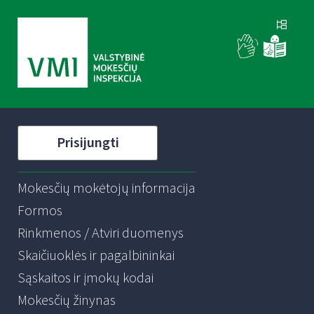
Prisijungti
Mokesčių mokėtojų informacija
Formos
Rinkmenos / Atviri duomenys
Skaičiuoklės ir pagalbininkai
Sąskaitos ir įmokų kodai
Mokesčių žinynas