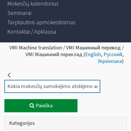
Mokesčių kalendorius
Seminarai
Tarptautinis apmokestinimas
Kontaktai / Apklausa
VMI Machine translation / VMI Машинный перевод /
VMI Машинний переклад (
English
,
Русский
,
Українська
)
Paieška
Kategorijos