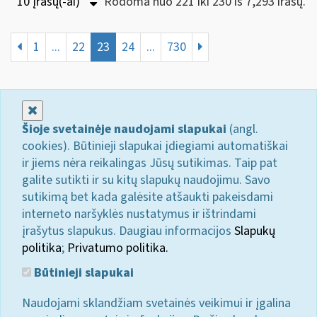
10 Įrašų(-ai)
Rodoma nuo 221 iki 230 iš 7,293 irašų.
1
...
22
23
24
...
730
Uždaryti
Šioje svetainėje naudojami slapukai
(angl.
cookies). Būtinieji slapukai įdiegiami automatiškai
ir jiems nėra reikalingas Jūsų sutikimas. Taip pat
galite sutikti ir su kitų slapukų naudojimu. Savo
sutikimą bet kada galėsite atšaukti pakeisdami
interneto naršyklės nustatymus ir ištrindami
įrašytus slapukus. Daugiau informacijos
Slapukų
politika
;
Privatumo politika.
Būtinieji slapukai
Naudojami sklandžiam svetainės veikimui ir įgalina