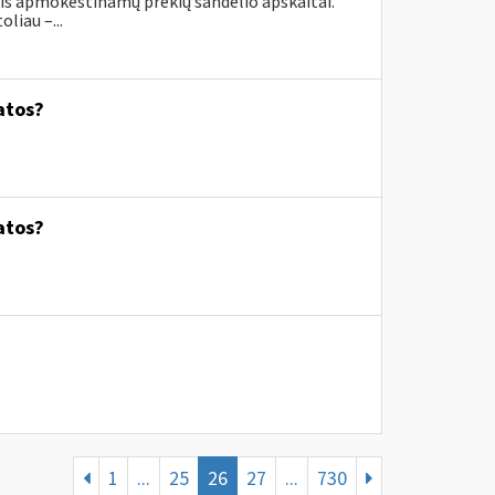
ais apmokestinamų prekių sandėlio apskaitai.
liau –...
atos?
atos?
1
...
25
26
27
...
730