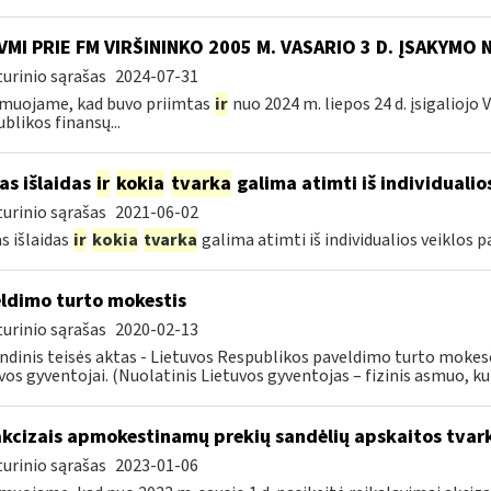
VMI PRIE FM VIRŠININKO 2005 M. VASARIO 3 D. ĮSAKYMO 
urinio sąrašas
2024-07-31
muojame, kad buvo priimtas
ir
nuo 2024 m. liepos 24 d. įsigaliojo
blikos finansų...
as išlaidas
ir
kokia
tvarka
galima atimti iš individualio
urinio sąrašas
2021-06-02
s išlaidas
ir
kokia
tvarka
galima atimti iš individualios veiklos 
ldimo turto mokestis
urinio sąrašas
2020-02-13
ndinis teisės aktas - Lietuvos Respublikos paveldimo turto mokes
vos gyventojai. (Nuolatinis Lietuvos gyventojas – fizinis asmuo, kuri
akcizais apmokestinamų prekių sandėlių apskaitos tvar
urinio sąrašas
2023-01-06