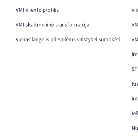
VMI kliento profilis
Vi
VMI skaitmeninė transformacija
VM
Vienas langelis prievolėms valstybei sumokėti
VM
Įm
ST
Kr
In
Ie
Nu