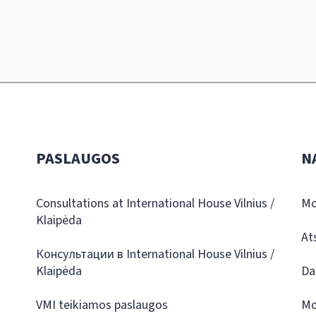
PASLAUGOS
N
Consultations at International House Vilnius /
Mo
Klaipėda
At
Консультации в International House Vilnius /
Klaipėda
Da
VMI teikiamos paslaugos
Mo