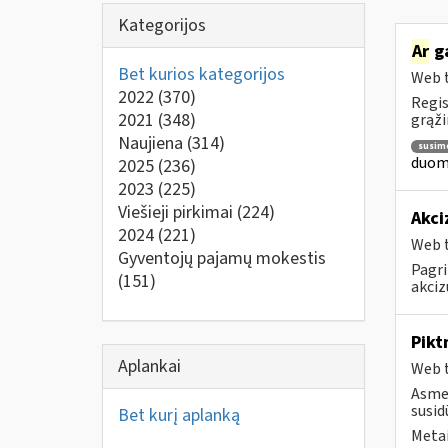
Kategorijos
Ar
ga
Bet kurios kategorijos
Web t
2022
(370)
Regis
2021
(348)
grąži
Naujiena
(314)
susim
duome
2025
(236)
2023
(225)
Viešieji pirkimai
(224)
Akci
2024
(221)
Web t
Gyventojų pajamų mokestis
Pagri
(151)
akciz
Pikt
Aplankai
Web t
Asmen
susid
Bet kurį aplanką
Metai