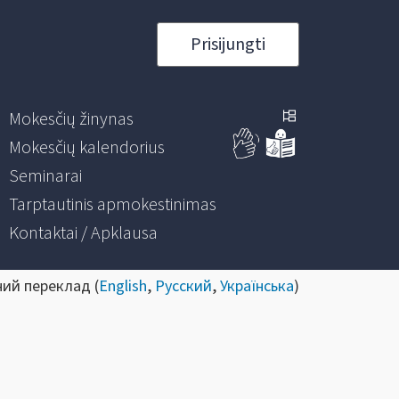
Prisijungti
Mokesčių žinynas
Mokesčių kalendorius
Seminarai
Tarptautinis apmokestinimas
Kontaktai / Apklausa
ний переклад (
English
,
Русский
,
Українська
)