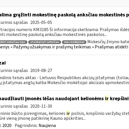
lima grąžinti mokestinę paskolą anksčiau mokestinės p
urinio sąrašas
2025-05-05
tracijos numeris KM3185 Ši informacija skelbiama: Prašymas išdė
nti mokestinę paskolą anksčiau mokestinės paskolos...
Mokesčių žinyno kate
okėti anksčiau mps
atsiskaityti anksčiau
mps mokėjimai
nys » Pažymų užsakymas ir prašymų teikimas » Prašymas atidėti
zai
urinio sąrašas
2019-08-27
ndinis teisės aktas - Lietuvos Respublikos akcizų įstatymas (tolia
ų įstatymas anglų kalba Mokesčio mokėtojai: akcizais apmokestin
naudžiauti įmonės lėšas naudojant kelionėms
ir
krepšin
urinio sąrašas
2020-11-30
inio būsto įsirengimas, kelionės
ir
poilsis, krepšinio varžybų st
ūrė vieną įmonę patikrinę Kauno apskrities...
:
2020
Pagrindinis:
Naujiena