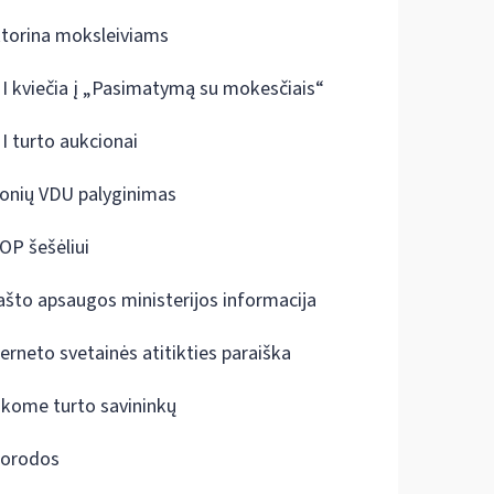
ktorina moksleiviams
I kviečia į „Pasimatymą su mokesčiais“
I turto aukcionai
onių VDU palyginimas
OP šešėliui
ašto apsaugos ministerijos informacija
terneto svetainės atitikties paraiška
škome turto savininkų
orodos