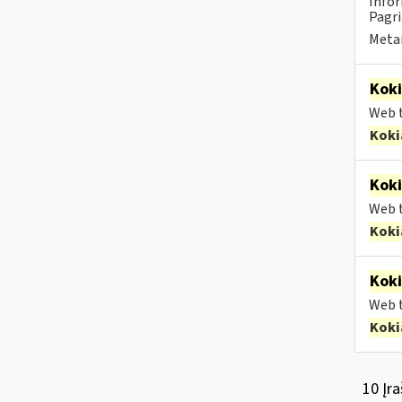
Infor
Pagri
Metai
Kok
Web t
Koki
Kok
Web t
Koki
Kok
Web t
Koki
10 Įra