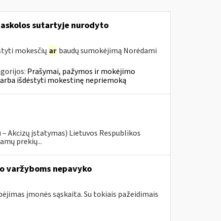
askolos sutartyje nurodyto
styti mokesčių
ar
baudų sumokėjimą Norėdami
gorijos:
Prašymai, pažymos ir mokėjimo
 arba išdėstyti mokestinę nepriemoką
u – Akcizų įstatymas) Lietuvos Respublikos
amų prekių...
io varžyboms nepavyko
ebėjimas įmonės sąskaita. Su tokiais pažeidimais