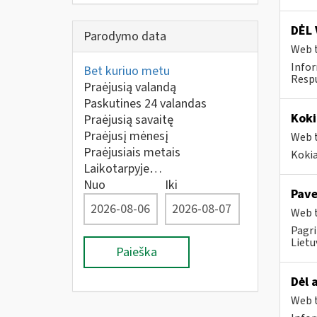
DĖL 
Parodymo data
Web t
Infor
Bet kuriuo metu
Respu
Praėjusią valandą
Paskutines 24 valandas
Koki
Praėjusią savaitę
Praėjusį mėnesį
Web t
Praėjusiais metais
Kokia
Laikotarpyje…
Nuo
Iki
Pave
Web t
Pagri
Lietu
Paieška
Dėl 
Web t