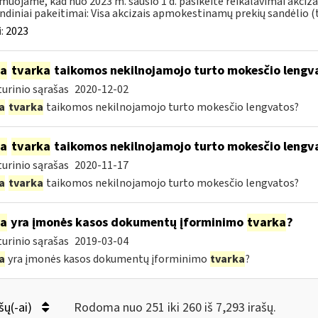
muojame, kad nuo 2023 m. sausio 1 d. pasikeitė reikalavimai akciz
ndiniai pakeitimai: Visa akcizais apmokestinamų prekių sandėlio (to
:
2023
ia
tvarka
taikomos nekilnojamojo turto mokesčio lengv
urinio sąrašas
2020-12-02
a
tvarka
taikomos nekilnojamojo turto mokesčio lengvatos?
ia
tvarka
taikomos nekilnojamojo turto mokesčio lengv
urinio sąrašas
2020-11-17
a
tvarka
taikomos nekilnojamojo turto mokesčio lengvatos?
ia
yra įmonės kasos dokumentų įforminimo
tvarka
?
urinio sąrašas
2019-03-04
a
yra įmonės kasos dokumentų įforminimo
tvarka
?
šų(-ai)
Rodoma nuo 251 iki 260 iš 7,293 irašų.