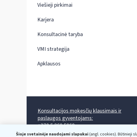
Viešieji pirkimai
Karjera
Konsultacinė taryba
VMI strategija
Apklausos
Konsultacijos mokesčių klausimais ir
paslaugos gyventojams:
+370 5 260 5060
Darbo laikas: I-IV 8.00-17.00, V 8.00-15.45.
Šioje svetainėje naudojami slapukai
(angl. cookies). Būtinieji s