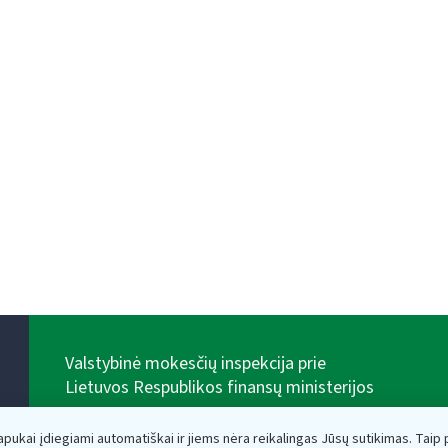
Valstybinė mokesčių inspekcija prie
Lietuvos Respublikos finansų ministerijos
Biudžetinė įstaiga. Juridinio asmens kodas — 188659752,
adresas: Vasario 16-osios g. 14, 01107 Vilnius, Lietuva,
lapukai įdiegiami automatiškai ir jiems nėra reikalingas Jūsų sutikimas. Taip pa