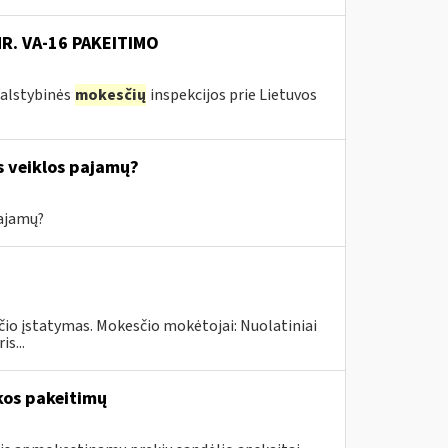
NR. VA-16 PAKEITIMO
 Valstybinės
mokesčių
inspekcijos prie Lietuvos
s veiklos pajamų?
pajamų?
čio įstatymas. Mokesčio mokėtojai: Nuolatiniai
s...
kos pakeitimų