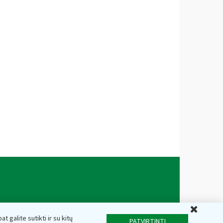
Uždar
t galite sutikti ir su kitų
PATVIRTINTI