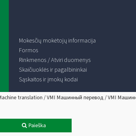
Mokesčių mokėtojų informacija
Formos
Rinkmenos / Atviri duomenys
Skaičiuoklės ir pagalbininkai
Sąskaitos ir įmokų kodai
Machine translation / VMI Машинный перевод / VMI Машин
Paieška