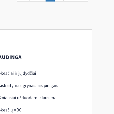
AUDINGA
kesčiai ir jų dydžiai
siskaitymas grynaisiais pinigais
žniausiai užduodami klausimai
kesčių ABC