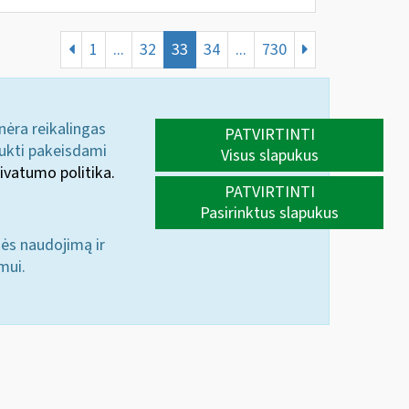
1
...
32
33
34
...
730
 nėra reikalingas
PATVIRTINTI
aukti pakeisdami
Visus slapukus
ivatumo politika.
PATVIRTINTI
Pasirinktus slapukus
nės naudojimą ir
mui.