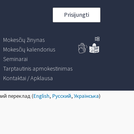
Prisijungti
Mokesčių žinynas
Mokesčių kalendorius
Seminarai
Tarptautinis apmokestinimas
Kontaktai / Apklausa
ний переклад (
English
,
Русский
,
Українська
)