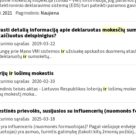
ybinė mokesčių inspekcija (toliau – VMI) informuoja, jog paramos g
lektroninio deklaravimo sistemą (EDS) turi pateikti paramos gavi
:
2021
Pagrindinis:
Naujiena
rasti detalią informaciją apie deklaruotas
mokesčių
suma
aičiuotus delspinigius?
urinio sąrašas
2019-03-22
jungę prie Mano VMI sistemos
ir
užsisakę apskaitos duomenų ataska
deklaruotų
ir
sumokėtų...
rijų
ir
lošimų mokestis
urinio sąrašas
2020-02-10
ndinis teisės aktas - Lietuvos Respublikos loterijų
ir
lošimų mokesč
ų mokestį moka...
stinės prievolės, susijusios su influencerių (nuomonės 
urinio sąrašas
2025-03-18
 yra influenceris (nuomonės formuotojas)? Pagal viešojoje erdvėj
otojas) yra asmuo, turintis galimybę įtakoti kitų žmonių požiūrį..