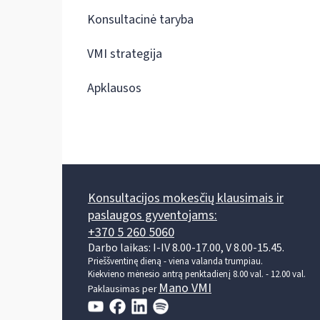
Konsultacinė taryba
VMI strategija
Apklausos
Konsultacijos mokesčių klausimais ir
paslaugos gyventojams:
+370 5 260 5060
Darbo laikas: I-IV 8.00-17.00, V 8.00-15.45.
Prieššventinę dieną - viena valanda trumpiau.
Kiekvieno mėnesio antrą penktadienį 8.00 val. - 12.00 val.
Mano VMI
Paklausimas per