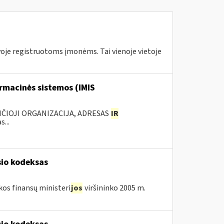
tuvoje registruotoms įmonėms. Tai vienoje vietoje
rmacinės sistemos (IMIS
ANČIOJI ORGANIZACIJA, ADRESAS
IR
...
sio kodeksas
kos finansų ministeri
jos
viršininko 2005 m.