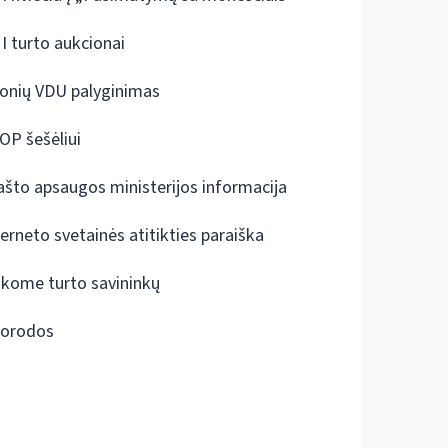
I turto aukcionai
onių VDU palyginimas
OP šešėliui
ašto apsaugos ministerijos informacija
terneto svetainės atitikties paraiška
škome turto savininkų
orodos