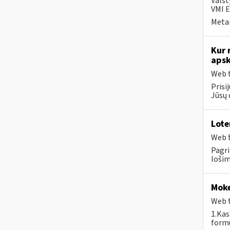
Valst
VMI E
Metai
Kur 
apsk
Web t
Prisi
Jūsų 
Lote
Web t
Pagri
lošim
Moke
Web t
1.Kas
formu