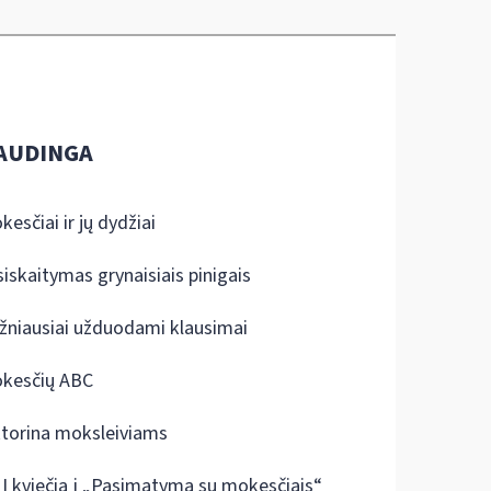
AUDINGA
kesčiai ir jų dydžiai
siskaitymas grynaisiais pinigais
žniausiai užduodami klausimai
kesčių ABC
ktorina moksleiviams
I kviečia į „Pasimatymą su mokesčiais“