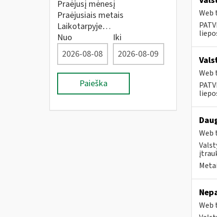
Vals
Praėjusį mėnesį
Web t
Praėjusiais metais
PATVI
Laikotarpyje…
liepos
Nuo
Iki
Vals
Web t
Paieška
PATVI
liepos
Daug
Web t
Valst
įtrau
Metai
Nepa
Web t