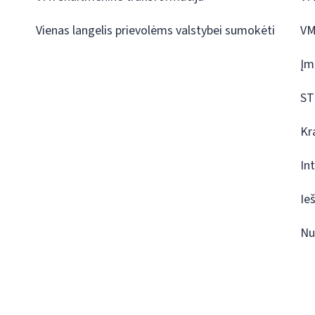
Vienas langelis prievolėms valstybei sumokėti
VM
Įm
ST
Kr
In
Ie
Nu