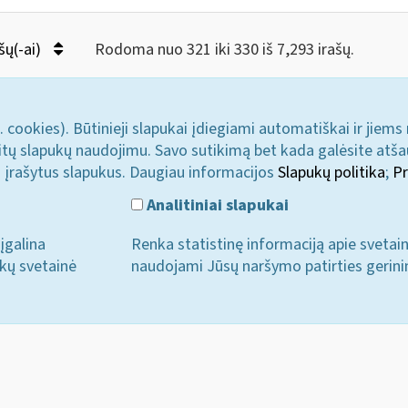
šų(-ai)
Rodoma nuo 321 iki 330 iš 7,293 irašų.
. cookies). Būtinieji slapukai įdiegiami automatiškai ir jiems
u kitų slapukų naudojimu. Savo sutikimą bet kada galėsite atš
i įrašytus slapukus. Daugiau informacijos
Slapukų politika
;
Pr
Analitiniai slapukai
įgalina
Renka statistinę informaciją apie svetai
ukų svetainė
naudojami Jūsų naršymo patirties gerini