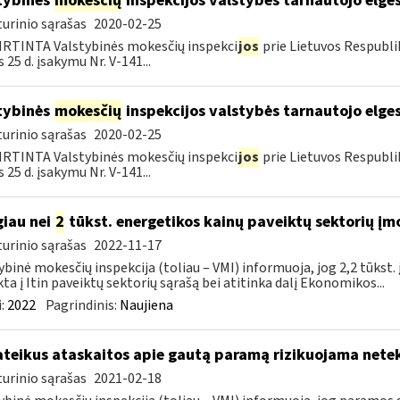
tybinės
mokesčių
inspekcijos valstybės tarnautojo elge
urinio sąrašas
2020-02-25
RTINTA Valstybinės mokesčių inspekci
jos
prie Lietuvos Respubli
 25 d. įsakymu Nr. V-141...
tybinės
mokesčių
inspekcijos valstybės tarnautojo elge
urinio sąrašas
2020-02-25
RTINTA Valstybinės mokesčių inspekci
jos
prie Lietuvos Respubli
 25 d. įsakymu Nr. V-141...
iau nei
2
tūkst. energetikos kainų paveiktų sektorių įm
urinio sąrašas
2022-11-17
ybinė mokesčių inspekcija (toliau – VMI) informuoja, jog 2,2 tūkst
kta į Itin paveiktų sektorių sąrašą bei atitinka dalį Ekonomikos...
:
2022
Pagrindinis:
Naujiena
teikus ataskaitos apie gautą paramą rizikuojama nete
urinio sąrašas
2021-02-18