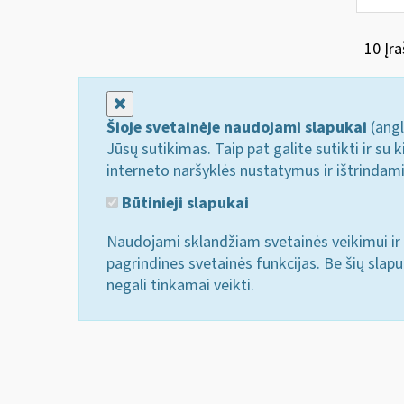
10 Įra
Uždaryti
Šioje svetainėje naudojami slapukai
(angl
Jūsų sutikimas. Taip pat galite sutikti ir s
interneto naršyklės nustatymus ir ištrindam
Būtinieji slapukai
Naudojami sklandžiam svetainės veikimui ir 
pagrindines svetainės funkcijas. Be šių slap
negali tinkamai veikti.