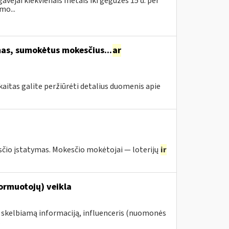
avėjai kiekvienais metais iki gegužės 15 d. per
mo...
s, sumokėtus mokesčius...
ar
itas galite peržiūrėti detalius duomenis apie
io įstatymas. Mokesčio mokėtojai — loterijų
ir
formuotojų) veikla
e skelbiamą informaciją, influenceris (nuomonės
.