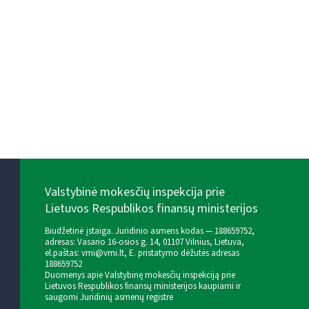
Valstybinė mokesčių inspekcija prie
Lietuvos Respublikos finansų ministerijos
Biudžetinė įstaiga. Juridinio asmens kodas — 188659752,
adresas: Vasario 16-osios g. 14, 01107 Vilnius, Lietuva,
el.paštas:
vmi@vmi.lt
, E. pristatymo dėžutės adresas
188659752
Duomenys apie Valstybinę mokesčių inspekciją prie
Lietuvos Respublikos finansų ministerijos kaupiami ir
saugomi Juridinių asmenų registre