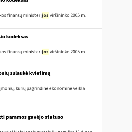
sio kodeksas
kos finansų ministeri
jos
viršininko 2005 m.
sio kodeksas
kos finansų ministeri
jos
viršininko 2005 m.
onių sulaukė kvietimų
. įmonių, kurių pagrindinė ekonominė veikla
kti paramos gavėjo statuso