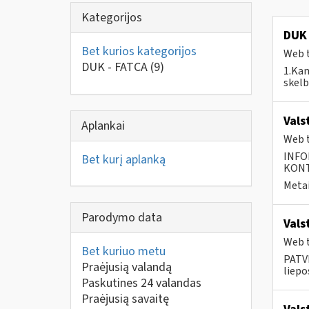
Kategorijos
DUK 
Bet kurios kategorijos
Web t
DUK - FATCA
(9)
1.Kam
skelb
Vals
Aplankai
Web t
INFO
Bet kurį aplanką
KONTA
Metai
Parodymo data
Vals
Web t
Bet kuriuo metu
PATVI
Praėjusią valandą
liepos
Paskutines 24 valandas
Praėjusią savaitę