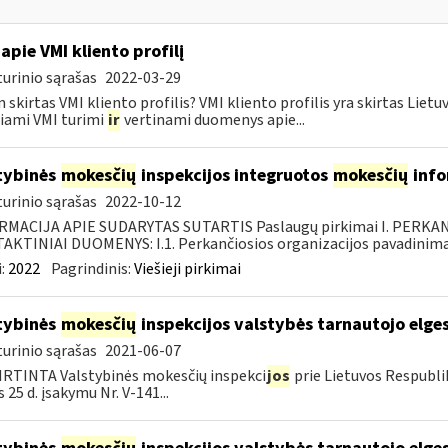
apie VMI kliento profilį
urinio sąrašas
2022-03-29
 skirtas VMI kliento profilis? VMI kliento profilis yra skirtas Lie
iami VMI turimi
ir
vertinami duomenys apie...
tybinės
mokesčių
inspekcijos integruotos
mokesčių
info
urinio sąrašas
2022-10-12
RMACIJA APIE SUDARYTAS SUTARTIS Paslaugų pirkimai I. PERK
KTINIAI DUOMENYS: I.1. Perkančiosios organizacijos pavadinimas
:
2022
Pagrindinis:
Viešieji pirkimai
tybinės
mokesčių
inspekcijos valstybės tarnautojo elge
urinio sąrašas
2021-06-07
RTINTA Valstybinės mokesčių inspekci
jos
prie Lietuvos Respubli
 25 d. įsakymu Nr. V-141...