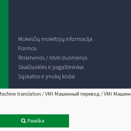
Mokesčių mokėtojų informacija
Formos
Rinkmenos / Atviri duomenys
Skaičiuoklės ir pagalbininkai
Sąskaitos ir įmokų kodai
Machine translation / VMI Машинный перевод / VMI Машин
Paieška