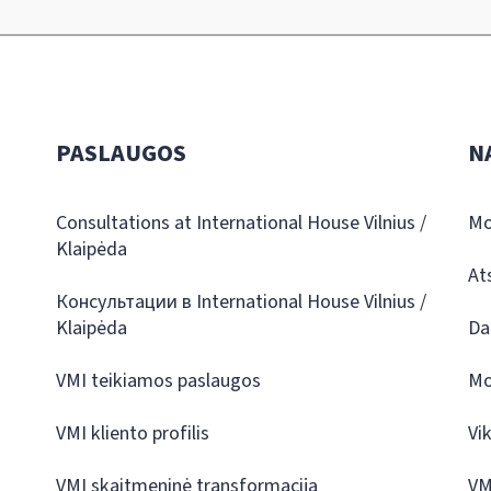
PASLAUGOS
N
Consultations at International House Vilnius /
Mo
Klaipėda
At
Консультации в International House Vilnius /
Klaipėda
Da
VMI teikiamos paslaugos
Mo
VMI kliento profilis
Vi
VMI skaitmeninė transformacija
VM