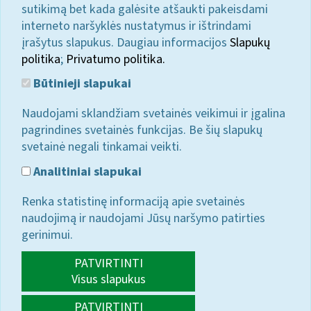
sutikimą bet kada galėsite atšaukti pakeisdami
interneto naršyklės nustatymus ir ištrindami
įrašytus slapukus. Daugiau informacijos
Slapukų
politika
;
Privatumo politika.
Būtinieji slapukai
Naudojami sklandžiam svetainės veikimui ir įgalina
pagrindines svetainės funkcijas. Be šių slapukų
svetainė negali tinkamai veikti.
Analitiniai slapukai
Renka statistinę informaciją apie svetainės
naudojimą ir naudojami Jūsų naršymo patirties
gerinimui.
PATVIRTINTI
Visus slapukus
PATVIRTINTI