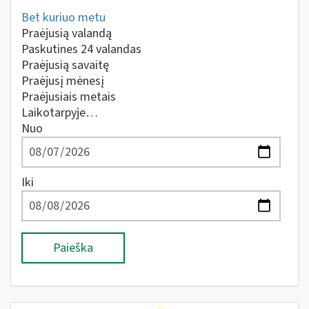
Bet kuriuo metu
Praėjusią valandą
Paskutines 24 valandas
Praėjusią savaitę
Praėjusį mėnesį
Praėjusiais metais
Laikotarpyje…
Nuo
Iki
Paieška