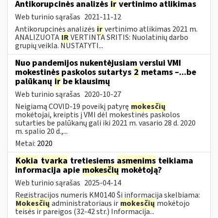
Antikorupcinės analizės
ir
vertinimo atlikimas
Web turinio sąrašas
2021-11-12
Antikorupcinės analizės
ir
vertinimo atlikimas 2021 m.
ANALIZUOTA
IR
VERTINTA SRITIS: Nuolatinių darbo
grupių veikla. NUSTATYTI...
Nuo pandemijos nukentėjusiam verslui VMI
mokestinės paskolos sutartys
2
metams –...be
palūkanų
ir
be klausimų
Web turinio sąrašas
2020-10-27
Neigiamą COVID-19 poveikį patyrę
mokesčių
mokėtojai, kreiptis į VMI dėl mokestinės paskolos
sutarties be palūkanų gali iki 2021 m. vasario 28 d. 2020
m. spalio 20 d.,...
Metai:
2020
Kokia
tvarka
tretiesiems
asmenims
teikiama
informacija apie
mokesčių
mokėtoją?
Web turinio sąrašas
2025-04-14
Registracijos numeris KM0140 Ši informacija skelbiama:
Mokesčių
administratoriaus ir
mokesčių
mokėtojo
teisės ir pareigos (32-42 str.) Informacija...