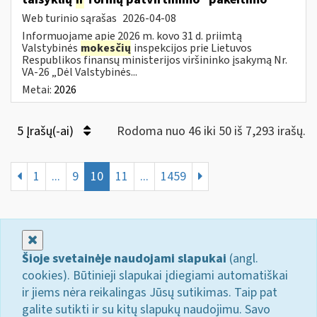
Web turinio sąrašas
2026-04-08
Informuojame apie 2026 m. kovo 31 d. priimtą
Valstybinės
mokesčių
inspekcijos prie Lietuvos
Respublikos finansų ministerijos viršininko įsakymą Nr.
VA-26 „Dėl Valstybinės...
Metai:
2026
5 Įrašų(-ai)
Rodoma nuo 46 iki 50 iš 7,293 irašų.
1
...
9
10
11
...
1459
Uždaryti
Šioje svetainėje naudojami slapukai
(angl.
cookies). Būtinieji slapukai įdiegiami automatiškai
ir jiems nėra reikalingas Jūsų sutikimas. Taip pat
galite sutikti ir su kitų slapukų naudojimu. Savo