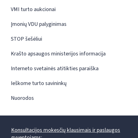
VMI turto aukcionai
Įmonių VDU palyginimas
STOP šešėliui
Krašto apsaugos ministerijos informacija
Interneto svetainės atitikties paraiška
Ieškome turto savininkų
Nuorodos
Konsultacijos mokesčių klausimais ir paslaugos
gyventojams: