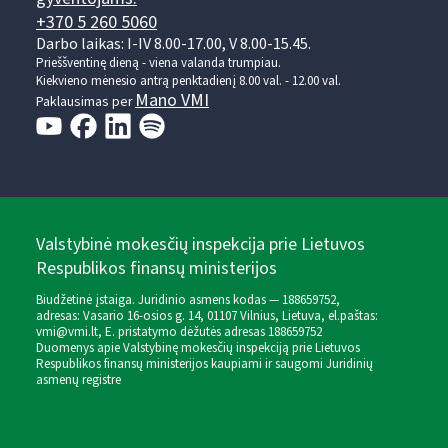
+370 5 260 5060
Darbo laikas: I-IV 8.00-17.00, V 8.00-15.45.
Prieššventinę dieną - viena valanda trumpiau.
Kiekvieno mėnesio antrą penktadienį 8.00 val. - 12.00 val.
Mano VMI
Paklausimas per
Valstybinė mokesčių inspekcija prie Lietuvos
Respublikos finansų ministerijos
Biudžetinė įstaiga. Juridinio asmens kodas — 188659752,
adresas: Vasario 16-osios g. 14, 01107 Vilnius, Lietuva, el.paštas:
vmi@vmi.lt
, E. pristatymo dėžutės adresas 188659752
Duomenys apie Valstybinę mokesčių inspekciją prie Lietuvos
Respublikos finansų ministerijos kaupiami ir saugomi Juridinių
asmenų registre