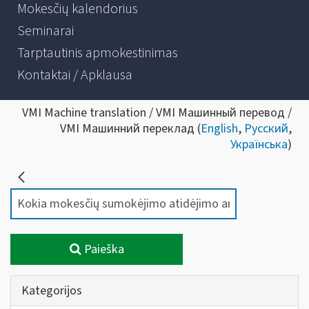
Mokesčių kalendorius
Seminarai
Tarptautinis apmokestinimas
Kontaktai / Apklausa
VMI Machine translation / VMI Машинный перевод /
VMI Машинний переклад (
English
,
Русский
,
Українська
)
Paieška
Kategorijos