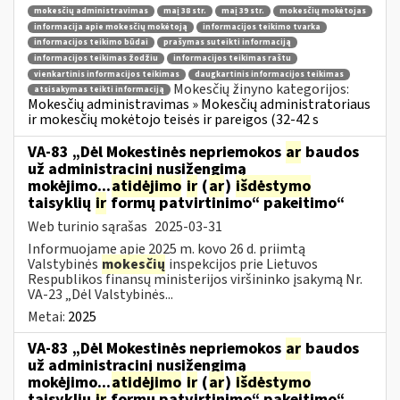
mokesčių administravimas
maį 38 str.
maį 39 str.
mokesčių mokėtojas
informacija apie mokesčių mokėtoją
informacijos teikimo tvarka
informacijos teikimo būdai
prašymas suteikti informaciją
informacijos teikimas žodžiu
informacijos teikimas raštu
vienkartinis informacijos teikimas
daugkartinis informacijos teikimas
Mokesčių žinyno kategorijos:
atsisakymas teikti informaciją
Mokesčių administravimas » Mokesčių administratoriaus
ir mokesčių mokėtojo teisės ir pareigos (32-42 s
VA-83 „Dėl Mokestinės nepriemokos
ar
baudos
už administracinį nusižengimą
mokėjimo...
atidėjimo
ir
(
ar
)
išdėstymo
taisyklių
ir
formų patvirtinimo“ pakeitimo“
Web turinio sąrašas
2025-03-31
Informuojame apie 2025 m. kovo 26 d. priimtą
Valstybinės
mokesčių
inspekcijos prie Lietuvos
Respublikos finansų ministerijos viršininko įsakymą Nr.
VA-23 „Dėl Valstybinės...
Metai:
2025
VA-83 „Dėl Mokestinės nepriemokos
ar
baudos
už administracinį nusižengimą
mokėjimo...
atidėjimo
ir
(
ar
)
išdėstymo
taisyklių
ir
formų patvirtinimo“ pakeitimo“