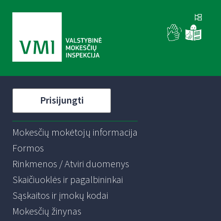
Prisijungti
Mokesčių mokėtojų informacija
Formos
Rinkmenos / Atviri duomenys
Skaičiuoklės ir pagalbininkai
Sąskaitos ir įmokų kodai
Mokesčių žinynas