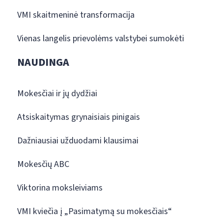
VMI skaitmeninė transformacija
Vienas langelis prievolėms valstybei sumokėti
NAUDINGA
Mokesčiai ir jų dydžiai
Atsiskaitymas grynaisiais pinigais
Dažniausiai užduodami klausimai
Mokesčių ABC
Viktorina moksleiviams
VMI kviečia į „Pasimatymą su mokesčiais“