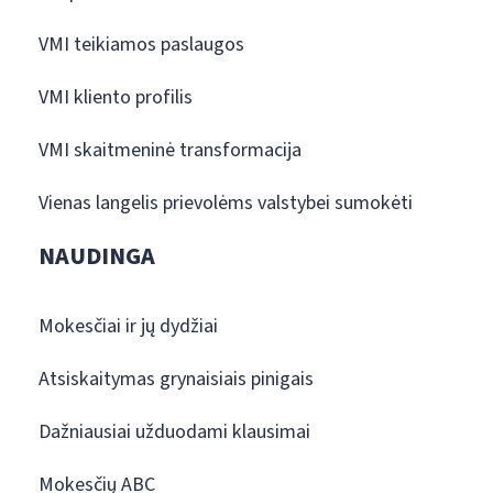
VMI teikiamos paslaugos
VMI kliento profilis
VMI skaitmeninė transformacija
Vienas langelis prievolėms valstybei sumokėti
NAUDINGA
Mokesčiai ir jų dydžiai
Atsiskaitymas grynaisiais pinigais
Dažniausiai užduodami klausimai
Mokesčių ABC