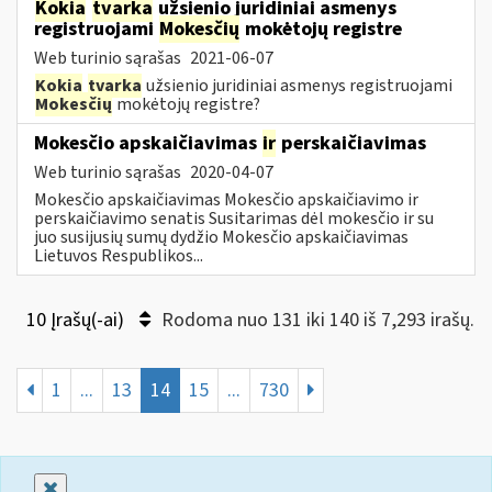
Kokia
tvarka
užsienio juridiniai asmenys
registruojami
Mokesčių
mokėtojų registre
Web turinio sąrašas
2021-06-07
Kokia
tvarka
užsienio juridiniai asmenys registruojami
Mokesčių
mokėtojų registre?
Mokesčio apskaičiavimas
ir
perskaičiavimas
Web turinio sąrašas
2020-04-07
Mokesčio apskaičiavimas Mokesčio apskaičiavimo ir
perskaičiavimo senatis Susitarimas dėl mokesčio ir su
juo susijusių sumų dydžio Mokesčio apskaičiavimas
Lietuvos Respublikos...
10 Įrašų(-ai)
Rodoma nuo 131 iki 140 iš 7,293 irašų.
1
...
13
14
15
...
730
Uždaryti