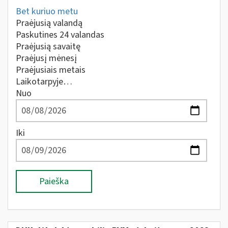
Bet kuriuo metu
Praėjusią valandą
Paskutines 24 valandas
Praėjusią savaitę
Praėjusį mėnesį
Praėjusiais metais
Laikotarpyje…
Nuo
Iki
Paieška