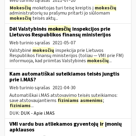
Web turinio sąrašas
2021-07-20
Mokesčių
mokėtojas turi teisę kreiptis į
mokesčių
administratorių su prašymu pritarti jo siūlomam
mokesčių
teisės aktų...
Dėl Valstybinės
mokesčių
inspekcijos prie
Lietuvos Respublikos finansų ministerijos
Web turinio sąrašas
2021-05-07
Valstybinė
mokesčių
inspekcija prie Lietuvos
Respublikos finansų ministerijos (toliau — VMI prie FM)
informuoja, kad priimtas Valstybinės
mokesčių
...
Kam automatiškai suteikiamos teisės jungtis
prie i.MAS?
Web turinio sąrašas
2021-04-30
Automatiškai i.MAS atstovavimo teisės suteikiamos:
save atstovaujantiems
fiziniams
asmenims
;
fiziniams
...
DUK:
DUK - Apie i.MAS
VMI vardu bus atliekamos gyventojų
ir
įmonių
apklausos