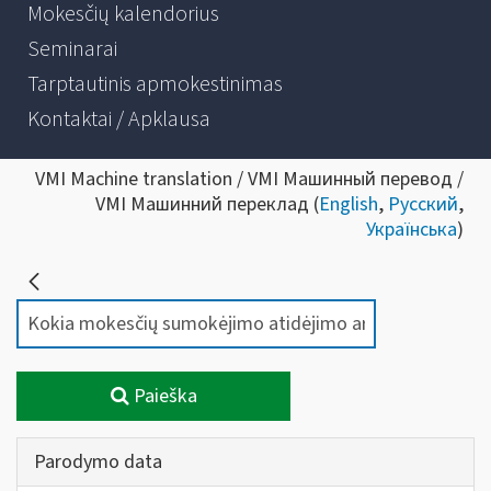
Mokesčių kalendorius
Seminarai
Tarptautinis apmokestinimas
Kontaktai / Apklausa
VMI Machine translation / VMI Машинный перевод /
VMI Машинний переклад (
English
,
Русский
,
Українська
)
Paieška
Parodymo data