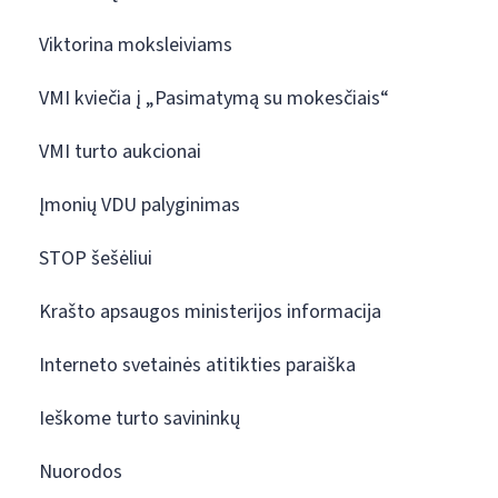
Viktorina moksleiviams
VMI kviečia į „Pasimatymą su mokesčiais“
VMI turto aukcionai
Įmonių VDU palyginimas
STOP šešėliui
Krašto apsaugos ministerijos informacija
Interneto svetainės atitikties paraiška
Ieškome turto savininkų
Nuorodos