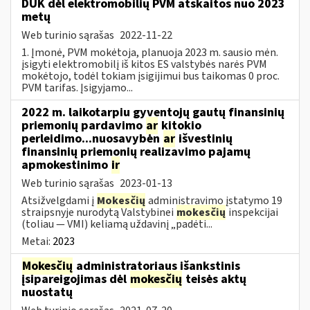
DUK dėl elektromobilių PVM atskaitos nuo 2023
metų
Web turinio sąrašas
2022-11-22
1. Įmonė, PVM mokėtoja, planuoja 2023 m. sausio mėn.
įsigyti elektromobilį iš kitos ES valstybės narės PVM
mokėtojo, todėl tokiam įsigijimui bus taikomas 0 proc.
PVM tarifas. Įsigyjamo...
2022 m. laikotarpiu gyventojų gautų finansinių
priemonių pardavimo
ar
kitokio
perleidimo...nuosavybėn
ar
išvestinių
finansinių priemonių realizavimo pajamų
apmokestinimo
ir
Web turinio sąrašas
2023-01-13
Atsižvelgdami į
Mokesčių
administravimo įstatymo 19
straipsnyje nurodytą Valstybinei
mokesčių
inspekcijai
(toliau — VMI) keliamą uždavinį „padėti...
Metai:
2023
Mokesčių
administratoriaus išankstinis
įsipareigojimas dėl
mokesčių
teisės aktų
nuostatų