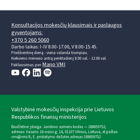
Konsultacijos mokesčių klausimais ir paslaugos
gyventojams:
+370 5 260 5060
Darbo laikas: I-IV 8.00-17.00, V 8.00-15.45.
Prieššventinę dieną - viena valanda trumpiau.
Kiekvieno mėnesio antrą penktadienį 8.00 val. - 12.00 val.
Mano VMI
Paklausimas per
Valstybinė mokesčių inspekcija prie Lietuvos
Respublikos finansų ministerijos
Biudžetinė įstaiga. Juridinio asmens kodas — 188659752,
adresas: Vasario 16-osios g. 14, 01107 Vilnius, Lietuva, el.paštas:
vmi@vmi.lt
, E. pristatymo dėžutės adresas 188659752