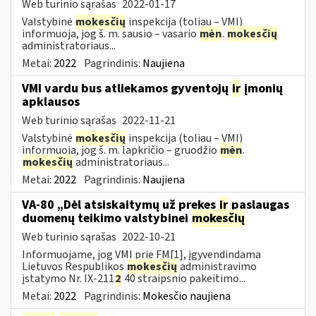
Web turinio sąrašas
2022-01-17
Valstybinė
mokesčių
inspekcija (toliau – VMI)
informuoja, jog š. m. sausio – vasario
mėn
.
mokesčių
administratoriaus...
Metai:
2022
Pagrindinis:
Naujiena
VMI vardu bus atliekamos gyventojų
ir
įmonių
apklausos
Web turinio sąrašas
2022-11-21
Valstybinė
mokesčių
inspekcija (toliau – VMI)
informuoja, jog š. m. lapkričio – gruodžio
mėn
.
mokesčių
administratoriaus...
Metai:
2022
Pagrindinis:
Naujiena
VA-80 „Dėl atsiskaitymų už prekes
ir
paslaugas
duomenų teikimo valstybinei
mokesčių
Web turinio sąrašas
2022-10-21
Informuojame, jog VMI prie FM[1], įgyvendindama
Lietuvos Respublikos
mokesčių
administravimo
įstatymo Nr. IX-211
2
40 straipsnio pakeitimo...
Metai:
2022
Pagrindinis:
Mokesčio naujiena