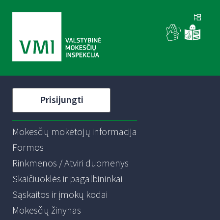
Prisijungti
Mokesčių mokėtojų informacija
Formos
Rinkmenos / Atviri duomenys
Skaičiuoklės ir pagalbininkai
Sąskaitos ir įmokų kodai
Mokesčių žinynas