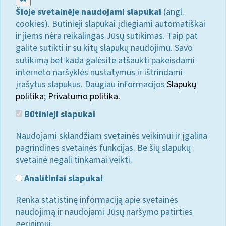
Šioje svetainėje naudojami slapukai
(angl.
cookies). Būtinieji slapukai įdiegiami automatiškai
ir jiems nėra reikalingas Jūsų sutikimas. Taip pat
galite sutikti ir su kitų slapukų naudojimu. Savo
sutikimą bet kada galėsite atšaukti pakeisdami
interneto naršyklės nustatymus ir ištrindami
įrašytus slapukus. Daugiau informacijos
Slapukų
politika
;
Privatumo politika.
Būtinieji slapukai
Naudojami sklandžiam svetainės veikimui ir įgalina
pagrindines svetainės funkcijas. Be šių slapukų
svetainė negali tinkamai veikti.
Analitiniai slapukai
Renka statistinę informaciją apie svetainės
naudojimą ir naudojami Jūsų naršymo patirties
gerinimui.