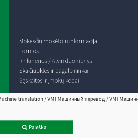
Mokesčių mokėtojų informacija
Formos
Rinkmenos / Atviri duomenys
Skaičiuoklės ir pagalbininkai
Sąskaitos ir įmokų kodai
Machine translation / VMI Машинный перевод / VMI Машин
Paieška