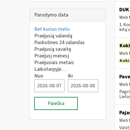
DUK 
Parodymo data
Web t
1. Ko
Bet kuriuo metu
kitą 
Praėjusią valandą
Paskutines 24 valandas
Kok
Praėjusią savaitę
Web t
Praėjusį mėnesį
Koki
Praėjusiais metais
Laikotarpyje…
Nuo
Iki
Pave
Web t
Pagri
Lietu
Paieška
Paja
Web t
Valst