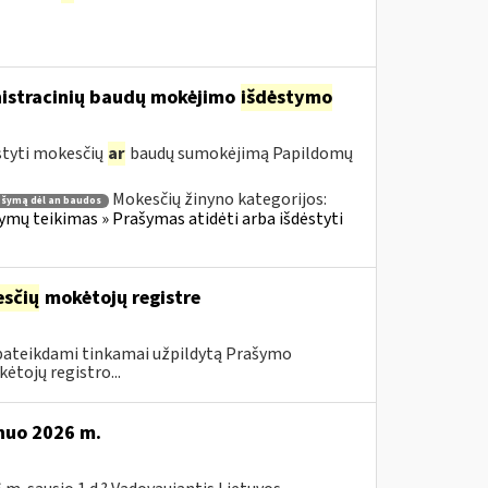
nistracinių baudų mokėjimo
išdėstymo
styti mokesčių
ar
baudų sumokėjimą Papildomų
Mokesčių žinyno kategorijos:
ašymą dėl an baudos
ų teikimas » Prašymas atidėti arba išdėstyti
sčių
mokėtojų registre
 pateikdami tinkamai užpildytą Prašymo
ėtojų registro...
 nuo 2026 m.