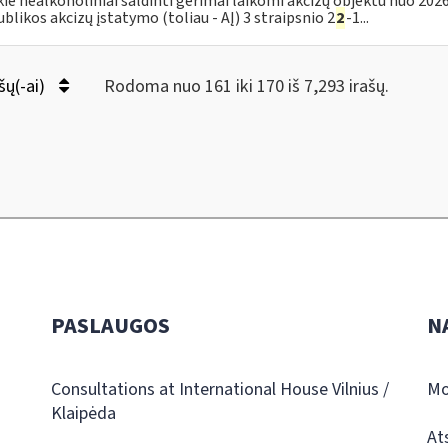
kie nealkoholiniai saldinti gėrimai laikomi akcizų objektu nuo 2026
blikos akcizų įstatymo (toliau - AĮ) 3 straipsnio 2
2
-1...
šų(-ai)
Rodoma nuo 161 iki 170 iš 7,293 irašų.
PASLAUGOS
N
Consultations at International House Vilnius /
Mo
Klaipėda
At