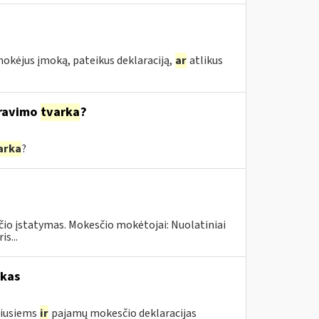
mokėjus įmoką, pateikus deklaraciją,
ar
atlikus
ravimo
tvarka
?
arka
?
čio įstatymas. Mokesčio mokėtojai: Nuolatiniai
s...
okas
žiusiems
ir
pajamų mokesčio deklaracijas