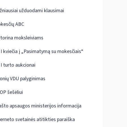
žniausiai užduodami klausimai
kesčių ABC
ktorina moksleiviams
I kviečia į „Pasimatymą su mokesčiais“
I turto aukcionai
onių VDU palyginimas
OP šešėliui
ašto apsaugos ministerijos informacija
terneto svetainės atitikties paraiška