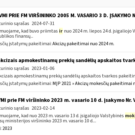
VMI PRIE FM VIRŠININKO 2005 M. VASARIO 3 D. ĮSAKYMO 
urinio sąrašas
2024-07-31
muojame, kad buvo priimtas
ir
nuo 2024 m. liepos 24 d. įsigaliojo
blikos finansų...
čių įstatymų pakeitimai:
Akcizų pakeitimai nuo 2024 m.
akcizais apmokestinamų prekių sandėlių apskaitos tvar
urinio sąrašas
2023-01-06
kcizais apmokestinamų prekių sandėlių apskaitos tvarkos pakeit
čių įstatymų pakeitimai:
MĮP 2021 » Akcizų mokesčių pakeitimai 
VMI prie FM viršininko 2023 m. vasario 10 d. įsakymo Nr. 
urinio sąrašas
2023-02-14
muojame, kad nuo 2023 m. vasario 13 d. įsigaliojo Valstybinės
mok
sų ministerijos viršininko 2023 m. vasario 10 d....
:
2023