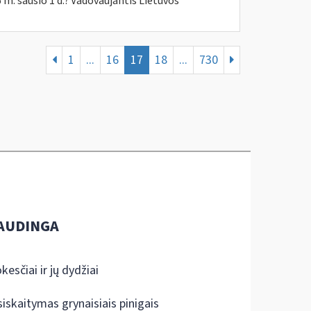
 m. sausio 1 d.? Vadovaujantis Lietuvos
1
...
16
17
18
...
730
AUDINGA
kesčiai ir jų dydžiai
siskaitymas grynaisiais pinigais