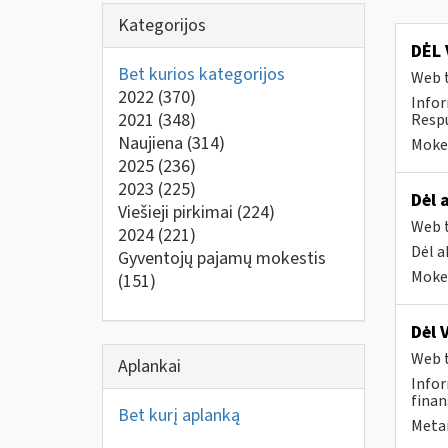
Kategorijos
DĖL 
Bet kurios kategorijos
Web t
2022
(370)
Infor
2021
(348)
Respu
Naujiena
(314)
Mokes
2025
(236)
2023
(225)
Dėl 
Viešieji pirkimai
(224)
Web t
2024
(221)
Dėl a
Gyventojų pajamų mokestis
Mokes
(151)
Dėl 
Web t
Aplankai
Infor
finan
Bet kurį aplanką
Metai