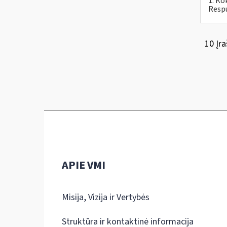
1. Ko
Respu
10 Įra
APIE VMI
Misija, Vizija ir Vertybės
Struktūra ir kontaktinė informacija