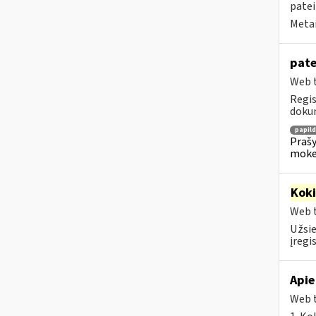
patei
Metai
pate
Web t
Regis
dokum
papil
Prašy
moke
Kok
Web t
Užsie
įregi
Apie
Web t