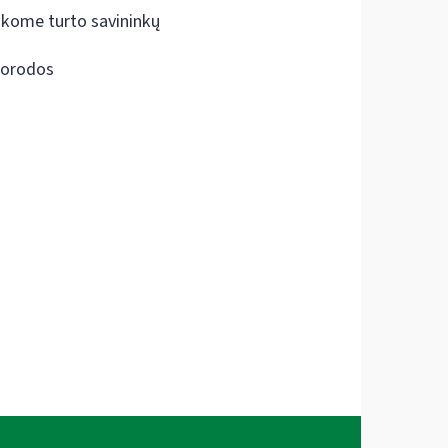
škome turto savininkų
orodos