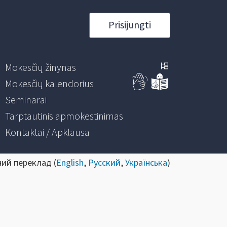
Prisijungti
Mokesčių žinynas
Mokesčių kalendorius
Seminarai
Tarptautinis apmokestinimas
Kontaktai / Apklausa
ний переклад (
English
,
Русский
,
Українська
)