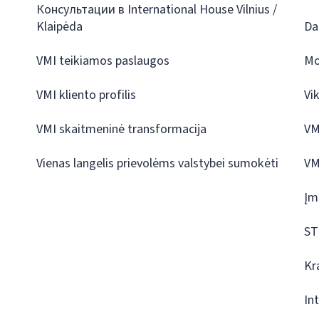
Консультации в International House Vilnius /
Klaipėda
Da
VMI teikiamos paslaugos
Mo
VMI kliento profilis
Vi
VMI skaitmeninė transformacija
VM
Vienas langelis prievolėms valstybei sumokėti
VM
Įm
ST
Kr
In