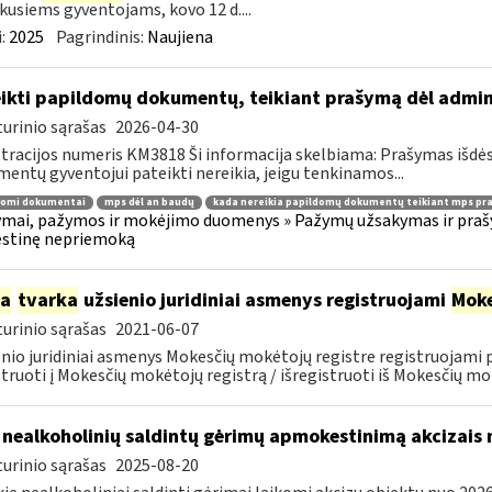
kusiems gyventojams, kovo 12 d....
:
2025
Pagrindinis:
Naujiena
ikti papildomų dokumentų, teikiant prašymą dėl admi
urinio sąrašas
2026-04-30
tracijos numeris KM3818 Ši informacija skelbiama: Prašymas išdė
entų gyventojui pateikti nereikia, jeigu tenkinamos...
domi dokumentai
mps dėl an baudų
kada nereikia papildomų dokumentų teikiant mps pr
mai, pažymos ir mokėjimo duomenys » Pažymų užsakymas ir prašym
stinę nepriemoką
ia
tvarka
užsienio juridiniai asmenys registruojami
Moke
urinio sąrašas
2021-06-07
nio juridiniai asmenys Mokesčių mokėtojų registre registruojami
struoti į Mokesčių mokėtojų registrą / išregistruoti iš Mokesčių mok
 nealkoholinių saldintų gėrimų apmokestinimą akcizais
urinio sąrašas
2025-08-20