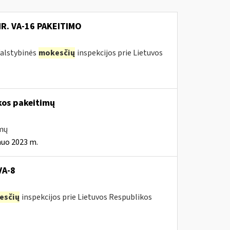
NR. VA-16 PAKEITIMO
 Valstybinės
mokesčių
inspekcijos prie Lietuvos
kos pakeitimų
imų
nuo 2023 m.
VA-8
esčių
inspekcijos prie Lietuvos Respublikos