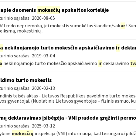
apie duomenis
mokesčių
apskaitos kortelėje
urinio sąrašas
2020-08-05
dėl rodo nepriemoką, jei mokestis sumokėtas šiandien/vak
ar
? Su
veiksmą, mokestinių...
ia
nekilnojamojo turto mokesčio apskaičiavimo
ir
dekla
urinio sąrašas
2019-03-04
a
nekilnojamojo turto mokesčio apskaičiavimo
ir
deklaravimo
tv
ldimo turto mokestis
urinio sąrašas
2020-02-13
ndinis teisės aktas - Lietuvos Respublikos paveldimo turto mokes
vos gyventojai. (Nuolatinis Lietuvos gyventojas – fizinis asmuo, kuri
mų deklaravimas įsibėgėja - VMI pradeda grąžinti perm
urinio sąrašas
2025-03-12
ybinė
mokesčių
inspekcija (VMI) informuoja, kad teisingai užpild