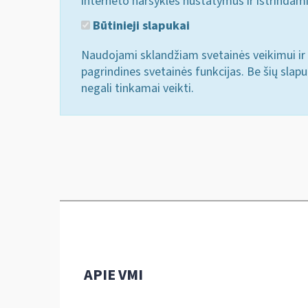
interneto naršyklės nustatymus ir ištrindam
Būtinieji slapukai
Naudojami sklandžiam svetainės veikimui ir 
pagrindines svetainės funkcijas. Be šių slap
negali tinkamai veikti.
APIE VMI