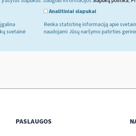
i įrašytus slapukus. Daugiau informacijos
Slapukų politika
;
Pr
Analitiniai slapukai
įgalina
Renka statistinę informaciją apie svetai
ukų svetainė
naudojami Jūsų naršymo patirties gerini
PASLAUGOS
N