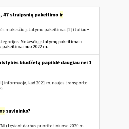
, 47 straipsnių pakeitimo
ir
tės mokesčio įstatymo pakeitimas[1] (toliau −
tegorijos:
Mokesčių įstatymų pakeitimai »
o pakeitimai nuo 2022 m.
valstybės biudžetą papildė daugiau nei 1
VMI) informuoja, kad 2021 m. naujas transporto
...
jos
savininko?
 VMI) tęsiant darbus prioritetiniuose 2020 m.