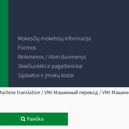
Mokesčių mokėtojų informacija
Formos
Rinkmenos / Atviri duomenys
Skaičiuoklės ir pagalbininkai
Sąskaitos ir įmokų kodai
Machine translation / VMI Машинный перевод / VMI Машин
Paieška