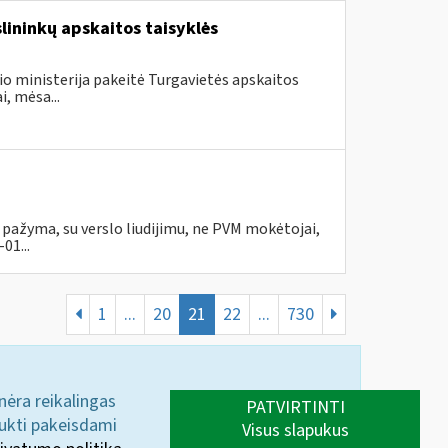
slininkų apskaitos taisyklės
io ministerija pakeitė Turgavietės apskaitos
i, mėsa...
su pažyma, su verslo liudijimu, ne PVM mokėtojai,
01...
1
...
20
21
22
...
730
 nėra reikalingas
PATVIRTINTI
aukti pakeisdami
Visus slapukus