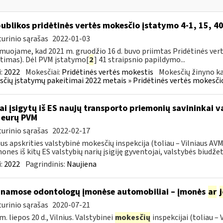
ublikos pridėtinės vertės mokesčio įstatymo 4-1, 15, 40
urinio sąrašas
2022-01-03
muojame, kad 2021 m. gruodžio 16 d. buvo priimtas Pridėtinės ver
timas). Dėl PVM įstatymo[
2
] 41 straipsnio papildymo...
:
2022
Mokesčiai:
Pridėtinės vertės mokestis
Mokesčių žinyno ka
čių įstatymų pakeitimai 2022 metais » Pridėtinės vertės mokesči
ai įsigytų iš ES naujų transporto priemonių savininkai 
 eurų PVM
urinio sąrašas
2022-02-17
aus apskrities valstybinė mokesčių inspekcija (toliau – Vilniaus A
ones iš kitų ES valstybių narių įsigiję gyventojai, valstybės biudžetą
:
2022
Pagrindinis:
Naujiena
inamose odontologų įmonėse automobiliai – įmonės
ar
urinio sąrašas
2020-07-21
m. liepos 20 d., Vilnius. Valstybinei
mokesčių
inspekcijai (toliau –