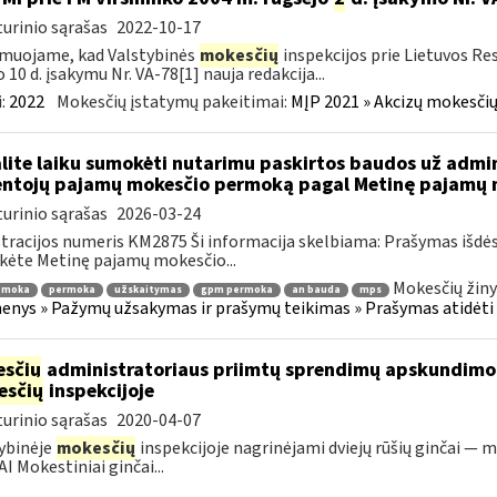
urinio sąrašas
2022-10-17
muojame, kad Valstybinės
mokesčių
inspekcijos prie Lietuvos Re
o 10 d. įsakymu Nr. VA-78[1] nauja redakcija...
:
2022
Mokesčių įstatymų pakeitimai:
MĮP 2021 » Akcizų mokesčių
lite laiku sumokėti nutarimu paskirtos baudos už admi
ntojų pajamų mokesčio permoką pagal Metinę pajamų m
urinio sąrašas
2026-03-24
tracijos numeris KM2875 Ši informacija skelbiama: Prašymas išdė
kėte Metinę pajamų mokesčio...
Mokesčių žiny
emoka
permoka
užskaitymas
gpm permoka
an bauda
mps
nys » Pažymų užsakymas ir prašymų teikimas » Prašymas atidėti
sčių
administratoriaus priimtų sprendimų apskundim
esčių
inspekcijoje
urinio sąrašas
2020-04-07
ybinėje
mokesčių
inspekcijoje nagrinėjami dviejų rūšių ginčai — m
I Mokestiniai ginčai...