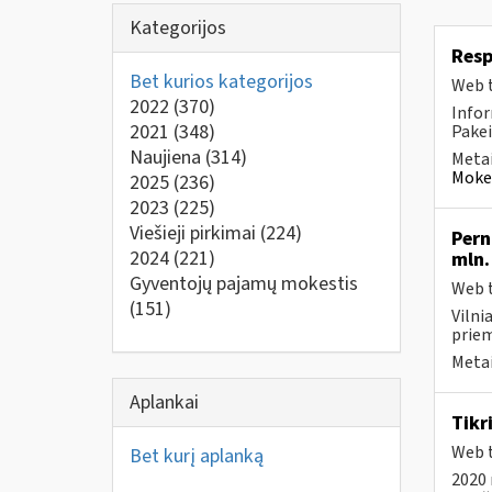
Kategorijos
Resp
Bet kurios kategorijos
Web t
2022
(370)
Infor
2021
(348)
Pakei
Naujiena
(314)
Metai
Mokes
2025
(236)
2023
(225)
Viešieji pirkimai
(224)
Pern
2024
(221)
mln.
Gyventojų pajamų mokestis
Web t
(151)
Vilni
priem
Metai
Aplankai
Tikr
Web t
Bet kurį aplanką
2020 