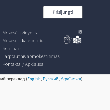
Prisijungti
Mokesčių žinynas
Mokesčių kalendorius
Seminarai
Tarptautinis apmokestinimas
Kontaktai / Apklausa
ний переклад (
English
,
Русский
,
Українська
)