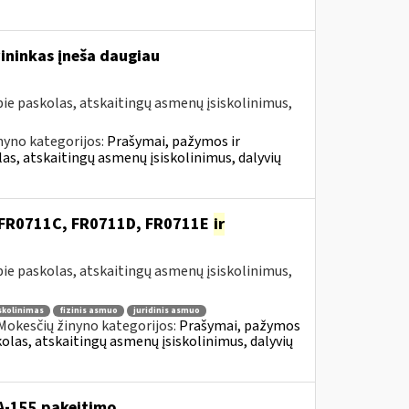
vininkas įneša daugiau
e paskolas, atskaitingų asmenų įsiskolinimus,
nyno kategorijos:
Prašymai, pažymos ir
, atskaitingų asmenų įsiskolinimus, dalyvių
, FR0711C, FR0711D, FR0711E
ir
e paskolas, atskaitingų asmenų įsiskolinimus,
skolinimas
fizinis asmuo
juridinis asmuo
Mokesčių žinyno kategorijos:
Prašymai, pažymos
as, atskaitingų asmenų įsiskolinimus, dalyvių
A-155 pakeitimo