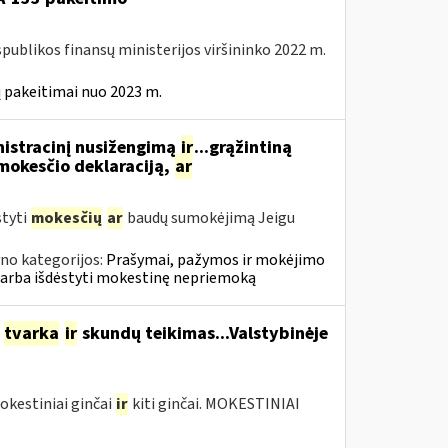
spublikos finansų ministerijos viršininko 2022 m.
 pakeitimai nuo 2023 m.
nistracinį nusižengimą
ir
...grąžintiną
okesčio deklaraciją,
ar
styti
mokesčių
ar
baudų sumokėjimą Jeigu
no kategorijos:
Prašymai, pažymos ir mokėjimo
 arba išdėstyti mokestinę nepriemoką
o
tvarka
ir
skundų teikimas...Valstybinėje
okestiniai ginčai
ir
kiti ginčai. MOKESTINIAI