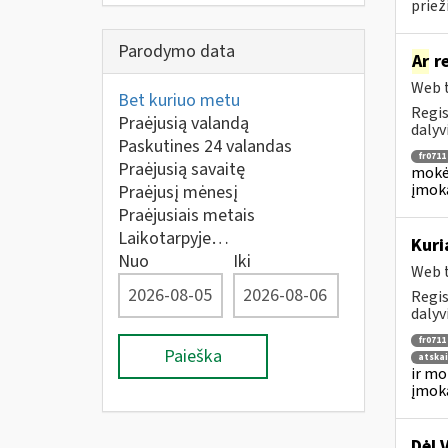
priež
Parodymo data
Ar
re
Web t
Bet kuriuo metu
Regis
Praėjusią valandą
dalyv
Paskutines 24 valandas
fr0711
Praėjusią savaitę
mokėj
įmok
Praėjusį mėnesį
Praėjusiais metais
Laikotarpyje…
Kuri
Nuo
Iki
Web t
Regis
dalyv
fr0711
Paieška
atska
ir mo
įmok
Dėl 