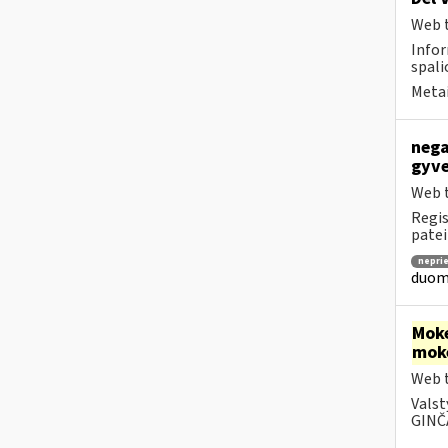
Web t
Infor
spali
Metai
nega
gyve
Web t
Regis
patei
nepri
duome
Moke
mok
Web t
Valst
GINČA