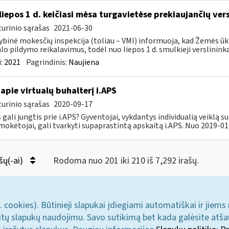
liepos 1 d. keičiasi mėsa turgavietėse prekiaujančių ver
urinio sąrašas
2021-06-30
ybinė mokesčių inspekcija (toliau – VMI) informuoja, kad Žemės ūk
lo pildymo reikalavimus, todėl nuo liepos 1 d. smulkieji verslininka
:
2021
Pagrindinis:
Naujiena
apie virtualų buhalterį i.APS
urinio sąrašas
2020-09-17
s gali jungtis prie i.APS? Gyventojai, vykdantys individualią veiklą 
okėtojai, gali tvarkyti supaprastintą apskaitą i.APS. Nuo 2019-01-
šų(-ai)
Rodoma nuo 201 iki 210 iš 7,292 irašų.
. cookies). Būtinieji slapukai įdiegiami automatiškai ir jiems
u kitų slapukų naudojimu. Savo sutikimą bet kada galėsite atš