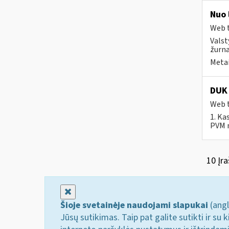
Nuo 
Web t
Valst
žurna
Metai
DUK 
Web t
1. Ka
PVM m
10 Įra
Uždaryti
Šioje svetainėje naudojami slapukai
(angl
Jūsų sutikimas. Taip pat galite sutikti ir s