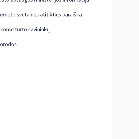
terneto svetainės atitikties paraiška
škome turto savininkų
orodos