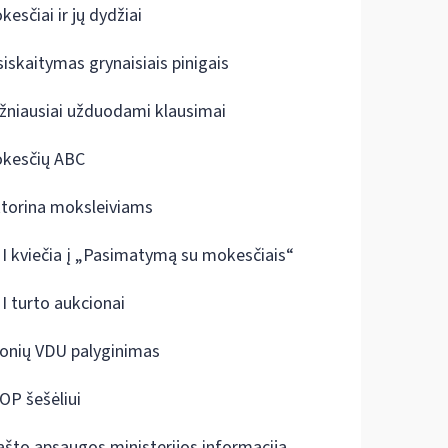
kesčiai ir jų dydžiai
siskaitymas grynaisiais pinigais
žniausiai užduodami klausimai
kesčių ABC
ktorina moksleiviams
I kviečia į „Pasimatymą su mokesčiais“
I turto aukcionai
onių VDU palyginimas
OP šešėliui
ašto apsaugos ministerijos informacija