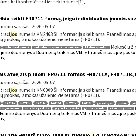
iūros bei kontrolės srities sektoriuose[1],...
ikia teikti FR0711 formą, jeigu individualios įmonės sa
urinio sąrašas
2026-05-07
traci
jos
numeris KM2463 Ši informacija skelbiama: Pranešimas api
ių įmokas, išmokas užsienio vienetams (FR0711)...
Mokesčių ži
individuali įmonė
individualios įmonės savininkas
tikslinės įmokos
imo duomenys » Duomenų teikimas VMI » Pranešimas apie paskolas
as,
ais atvejais pildomi FR0711 formos FR0711A, FR0711B
urinio sąrašas
2026-05-07
traci
jos
numeris KM0809 Ši informacija skelbiama: Pranešimas api
ių įmokas, išmokas užsienio vienetams (FR0711)...
fr0711a
fr0711b
fr0711c
fr0711d
fr0711e
fr0711f
gyventojas
įmonė
įsi
itingas asmuo
suteikta paskola
grąžinta paskola
gauta paskola
užsienio įmonė
kėjimo duomenys » Duomenų teikimas VMI » Pranešimas apie paskol
as,
VMI prie FM viršininko 2004 m. rugsėjo
2
d. įsakymo Nr. V