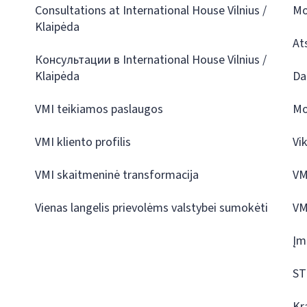
Consultations at International House Vilnius /
Mo
Klaipėda
At
Консультации в International House Vilnius /
Klaipėda
Da
VMI teikiamos paslaugos
Mo
VMI kliento profilis
Vi
VMI skaitmeninė transformacija
VM
Vienas langelis prievolėms valstybei sumokėti
VM
Įm
ST
Kr