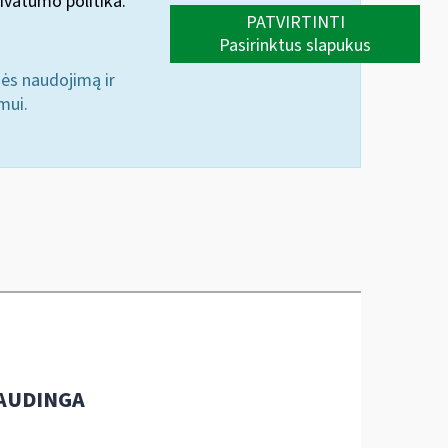
ivatumo politika.
PATVIRTINTI
Pasirinktus slapukus
nės naudojimą ir
mui.
AUDINGA