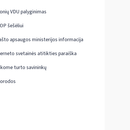
onių VDU palyginimas
OP šešėliui
ašto apsaugos ministerijos informacija
terneto svetainės atitikties paraiška
škome turto savininkų
orodos