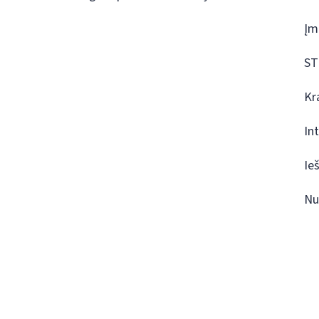
Įm
ST
Kr
In
Ie
Nu