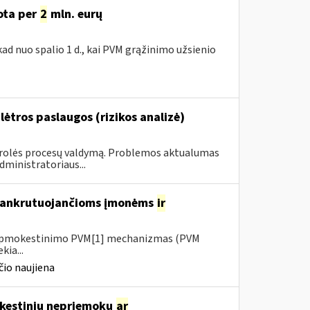
uota per
2
mln. eurų
ad nuo spalio 1 d., kai PVM grąžinimo užsienio
ėtros paslaugos (rizikos analizė)
ntrolės procesų valdymą. Problemos aktualumas
ministratoriaus...
 bankrutuojančioms įmonėms
ir
io apmokestinimo PVM[1] mechanizmas (PVM
kia...
io naujiena
mokestinių nepriemokų
ar