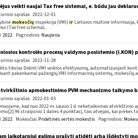
ėjus veikti naujai Tax free sistemai, e. būdu jau deklar
urinio sąrašas
2022-12-01
ybinė
mokesčių
inspekcija (VMI)
ir
Lietuvos muitinė informuoja, k
viui (Tax free schema)...
:
2022
Pagrindinis:
Naujiena
niosios kontrolės procesų valdymo posistemio (i.KON) pl
urinio sąrašas
2023-11-28
kto tikslas Didinti VMI veiklos efektyvumą, automatizuojant ko
sant pakankamai pažangių VMI informacinių sistemų, mokesčių ad
atvirkštinio apmokestinimo PVM mechanizmo taikymo
urinio sąrašas
2022-01-03
muojame, kad nuo 2022 m. sausio 1 d. nebetaikomas atvirkštin
ymo[2] 96 straipsnio 1 dalies 4 punktas), tais atvejais, kai prekes tie
:
2022
Mokesčiai:
Pridėtinės vertės mokestis
Pagrindinis:
Mokesč
am laikotarpiui galima prašyti atidėti arba išdėstyti 