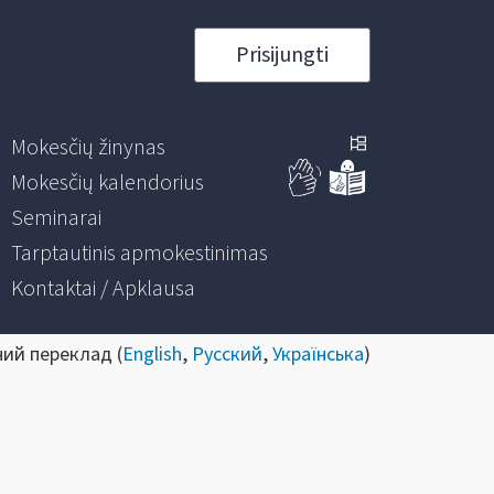
Prisijungti
Mokesčių žinynas
Mokesčių kalendorius
Seminarai
Tarptautinis apmokestinimas
Kontaktai / Apklausa
ний переклад (
English
,
Русский
,
Українська
)