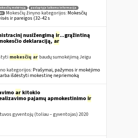
mokesčių mokėtoją
paslaptyje laikoma informacija
Mokesčių žinyno kategorijos:
Mokesčių
as
sės ir pareigos (32-42 s
nistracinį nusižengimą
ir
...grąžintiną
okesčio deklaraciją,
ar
styti
mokesčių
ar
baudų sumokėjimą Jeigu
no kategorijos:
Prašymai, pažymos ir mokėjimo
 arba išdėstyti mokestinę nepriemoką
davimo
ar
kitokio
 realizavimo pajamų apmokestinimo
ir
vos gyventojų (toliau – gyventojas) 2020