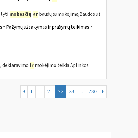
styti
mokesčių
ar
baudų sumokėjimą Baudos už
 » Pažymų užsakymas ir prašymų teikimas »
o, deklaravimo
ir
mokėjimo teikia Aplinkos
1
...
21
22
23
...
730