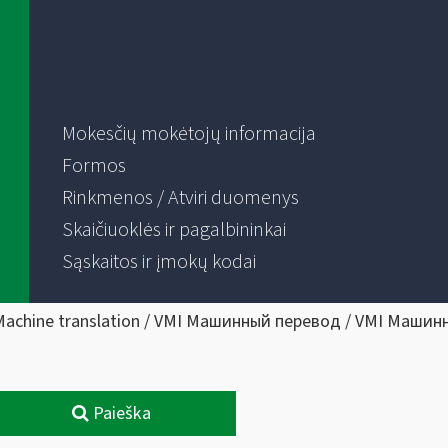
Mokesčių mokėtojų informacija
Formos
Rinkmenos / Atviri duomenys
Skaičiuoklės ir pagalbininkai
Sąskaitos ir įmokų kodai
Machine translation / VMI Машинный перевод / VMI Машин
Paieška