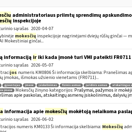
sčių
administratoriaus priimtų sprendimų apskundim
esčių
inspekcijoje
urinio sąrašas
2020-04-07
ybinėje
mokesčių
inspekcijoje nagrinėjami dviejų rūšių ginčai — m
I Mokestiniai ginčai...
ą informaciją
ir
iki kada įmonė turi VMI pateikti FR0711
urinio sąrašas
2026-05-07
traci
jos
numeris KM0806 Ši informacija skelbiama: Pranešimas api
ių įmokas, išmokas užsienio vienetams (FR0711)...
gyventojas
įmonė
įsiskolinimas
fizinis asmuo
juridinis asmuo
atskaitingas
Mokesčių žinyno kategorijos:
Prašymai, pažymos ir mokėj
nio įmonė
šimas apie paskolas, atskaitingų asmenų įsiskolinimus, dalyvių į
ia
informacija apie
mokesčių
mokėtoją nelaikoma pasla
urinio sąrašas
2026-06-02
tracijos numeris KM0133 Ši informacija skelbiama:
Mokesčių
admi
gos...