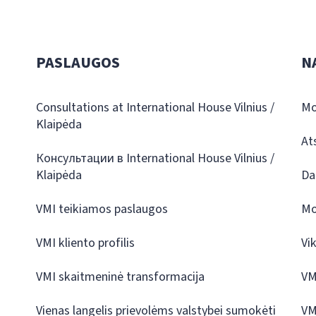
PASLAUGOS
N
Consultations at International House Vilnius /
Mo
Klaipėda
At
Консультации в International House Vilnius /
Klaipėda
Da
VMI teikiamos paslaugos
Mo
VMI kliento profilis
Vi
VMI skaitmeninė transformacija
VM
Vienas langelis prievolėms valstybei sumokėti
VM