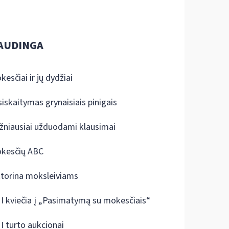
AUDINGA
kesčiai ir jų dydžiai
siskaitymas grynaisiais pinigais
žniausiai užduodami klausimai
kesčių ABC
ktorina moksleiviams
I kviečia į „Pasimatymą su mokesčiais“
I turto aukcionai