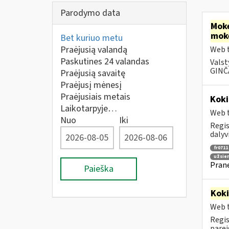
Parodymo data
Moke
mok
Bet kuriuo metu
Praėjusią valandą
Web t
Paskutines 24 valandas
Valst
GINČA
Praėjusią savaitę
Praėjusį mėnesį
Praėjusiais metais
Koki
Laikotarpyje…
Web t
Nuo
Iki
Regis
dalyv
fr0711
užsie
Prane
Paieška
Kok
Web t
Regis
parei