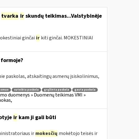
o
tvarka
ir
skundų teikimas...Valstybinėje
okestiniai ginčai
ir
kiti ginčai. MOKESTINIAI
 formoje?
e paskolas, atskaitingų asmenų įsiskolinimus,
 asmuo
suteikta paskola
grąžinta paskola
gauta paskola
imo duomenys » Duomenų teikimas VMI »
mokas,
ptyje
ir
kam ji gali būti
nistratoriaus ir
mokesčių
mokėtojo teisės ir