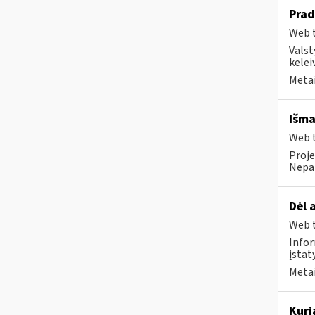
Prad
Web t
Valst
kelei
Metai
Išma
Web t
Proje
Nepai
Dėl 
Web t
Infor
įstat
Metai
Kuri