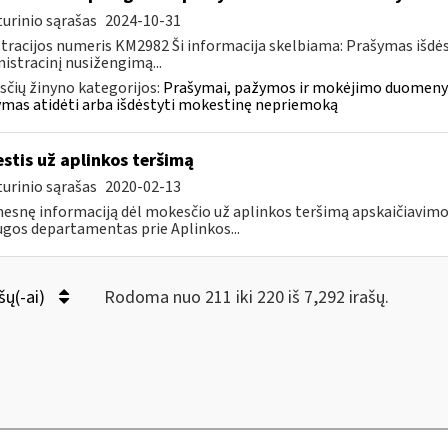
urinio sąrašas
2024-10-31
tracijos numeris KM2982 Ši informacija skelbiama: Prašymas išdė
istracinį nusižengimą...
čių žinyno kategorijos:
Prašymai, pažymos ir mokėjimo duomenys
mas atidėti arba išdėstyti mokestinę nepriemoką
stis už aplinkos teršimą
urinio sąrašas
2020-02-13
esnę informaciją dėl mokesčio už aplinkos teršimą apskaičiavim
gos departamentas prie Aplinkos...
šų(-ai)
Rodoma nuo 211 iki 220 iš 7,292 irašų.