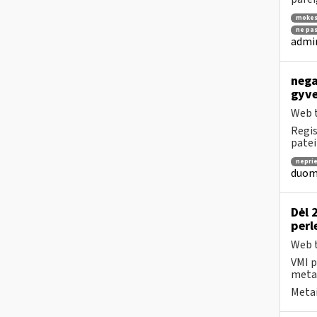
mokes
ne pas
admin
nega
gyve
Web t
Regis
patei
nepri
duome
Dėl 
perl
Web t
VMI p
metai
Metai