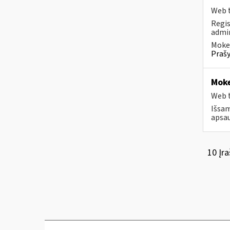
Web t
Regis
admin
Mokes
Prašy
Moke
Web t
Išsam
apsau
10 Įra