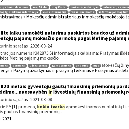
čių administravimas
maį 38 str.
maį 39 str.
mokesčių mokėtojas
informacija apie 
laptyje laikoma informacija
vieša informacija
viešai skelbiama
informacijos slaptum
istravimas » Mokesčių administratoriaus ir mokesčių mokėtojo tei
lite laiku sumokėti nutarimu paskirtos baudos už admi
ntojų pajamų mokesčio permoką pagal Metinę pajamų m
urinio sąrašas
2026-03-24
tracijos numeris KM2875 Ši informacija skelbiama: Prašymas išdė
kėte Metinę pajamų mokesčio...
Mokesčių žiny
emoka
permoka
užskaitymas
gpm permoka
an bauda
mps
nys » Pažymų užsakymas ir prašymų teikimas » Prašymas atidėti
2020 metais gyventojų gautų finansinių priemonių par
eidimo...nuosavybėn
ir
išvestinių finansinių priemonių
urinio sąrašas
2021-03-08
rie FM[1] primena,
kokia
tvarka
apmokestinamos nuolatinių Lietu
s gautos finansinių priemonių...
:
2021