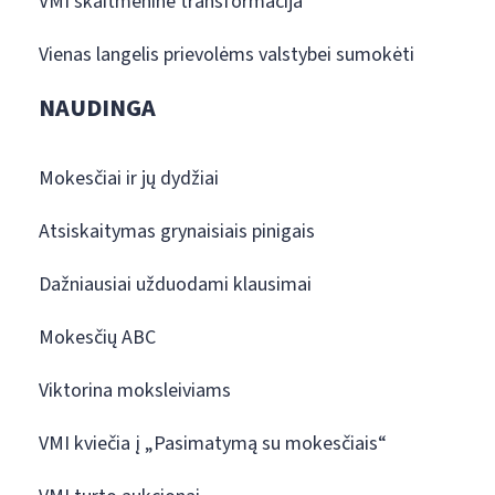
VMI skaitmeninė transformacija
Vienas langelis prievolėms valstybei sumokėti
NAUDINGA
Mokesčiai ir jų dydžiai
Atsiskaitymas grynaisiais pinigais
Dažniausiai užduodami klausimai
Mokesčių ABC
Viktorina moksleiviams
VMI kviečia į „Pasimatymą su mokesčiais“