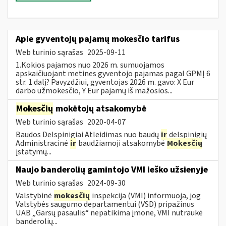
Apie gyventojų pajamų mokesčio tarifus
Web turinio sąrašas
2025-09-11
1.Kokios pajamos nuo 2026 m. sumuojamos
apskaičiuojant metines gyventojo pajamas pagal GPMĮ 6
str. 1 dalį? Pavyzdžiui, gyventojas 2026 m. gavo: X Eur
darbo užmokesčio, Y Eur pajamų iš mažosios...
Mokesčių
mokėtojų atsakomybė
Web turinio sąrašas
2020-04-07
Baudos Delspinigiai Atleidimas nuo baudų
ir
delspinigių
Administracinė
ir
baudžiamoji atsakomybė
Mokesčių
įstatymų...
Naujo banderolių gamintojo VMI ieško užsienyje
Web turinio sąrašas
2024-09-30
Valstybinė
mokesčių
inspekcija (VMI) informuoja, jog
Valstybės saugumo departamentui (VSD) pripažinus
UAB „Garsų pasaulis“ nepatikima įmone, VMI nutraukė
banderolių...