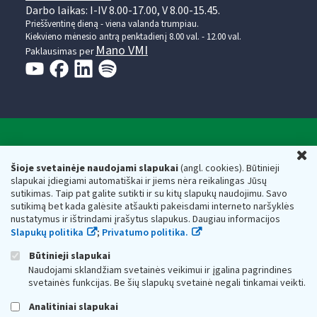
Darbo laikas: I-IV 8.00-17.00, V 8.00-15.45.
Prieššventinę dieną - viena valanda trumpiau.
Kiekvieno mėnesio antrą penktadienį 8.00 val. - 12.00 val.
Mano VMI
Paklausimas per
Valstybinė mokesčių inspekcija prie Lietuvos
U
Respublikos finansų ministerijos
Šioje svetainėje naudojami slapukai
(angl. cookies). Būtinieji
slapukai įdiegiami automatiškai ir jiems nėra reikalingas Jūsų
Biudžetinė įstaiga. Juridinio asmens kodas — 188659752,
sutikimas. Taip pat galite sutikti ir su kitų slapukų naudojimu. Savo
adresas: Vasario 16-osios g. 14, 01107 Vilnius, Lietuva, el.paštas:
sutikimą bet kada galėsite atšaukti pakeisdami interneto naršyklės
vmi@vmi.lt
, E. pristatymo dėžutės adresas 188659752
nustatymus ir ištrindami įrašytus slapukus. Daugiau informacijos
Duomenys apie Valstybinę mokesčių inspekciją prie Lietuvos
Slapukų politika
;
Privatumo politika.
Respublikos finansų ministerijos kaupiami ir saugomi Juridinių
asmenų registre
Būtinieji slapukai
Naudojami sklandžiam svetainės veikimui ir įgalina pagrindines
svetainės funkcijas. Be šių slapukų svetainė negali tinkamai veikti.
Analitiniai slapukai