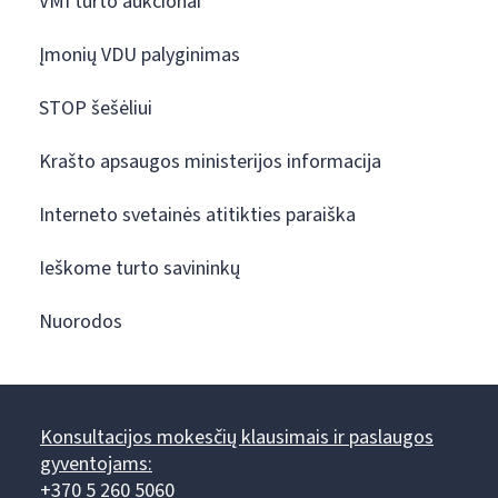
VMI turto aukcionai
Įmonių VDU palyginimas
STOP šešėliui
Krašto apsaugos ministerijos informacija
Interneto svetainės atitikties paraiška
Ieškome turto savininkų
Nuorodos
Konsultacijos mokesčių klausimais ir paslaugos
gyventojams:
+370 5 260 5060