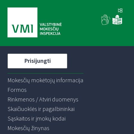
Prisijungti
Mokesčių mokėtojų informacija
Formos
Rinkmenos / Atviri duomenys
Skaičiuoklės ir pagalbininkai
Sąskaitos ir įmokų kodai
Mokesčių žinynas