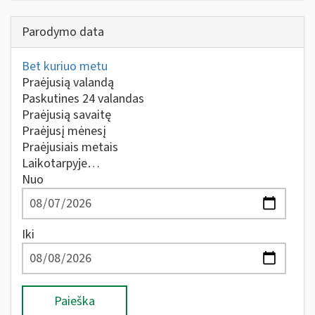
Parodymo data
Bet kuriuo metu
Praėjusią valandą
Paskutines 24 valandas
Praėjusią savaitę
Praėjusį mėnesį
Praėjusiais metais
Laikotarpyje…
Nuo
Iki
Paieška