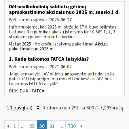
Dėl nealkoholinių saldintų gėrimų
apmokestinimo akcizais nuo 2026 m. sausio 1 d.
Web turinio sąrašas
2025-06-27
Informuojame, kad 2025 m. birželio 17 d. buvo priimtas
Lietuvos Respublikos akcizų įstatymo Nr. IX-569 1,
2
, 3
straipsnių pakeitimo
ir
II skyriaus...
Metai:
2025
Mokesčių įstatymų pakeitimai:
Akcizų
pakeitimai nuo 2026 m.
1. Kada taikomos FATCA taisyklės?
Web turinio sąrašas
2021-06-02
Jeigu asmuo yra JAV pilietis
ar
gyventojas
ir
dėl to jis
gali turėti įsipareigojimų mokėti mokesčius JAV, bus
taikomos FATCA taisyklės...
DUK:
DUK - FATCA
10 Įrašų(-ai)
Rodoma nuo 291 iki 300 iš 7,293 irašų.
1
...
29
30
31
...
730