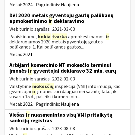
Metai:
2024
Pagrindinis:
Naujiena
Dėl 2020 metais gyventojų gautų palūkanų
apmokestinimo
ir
deklaravimo
Web turinio sąrašas
2021-03-03
Paaiškiname,
kokia
tvarka
apmokestinamos
ir
deklaruojamos 2020 metais gyventojų gautos
palūkanos: 1. Kai palūkanos gautos...
Metai:
2021
Artėjant komercinio NT mokesčio terminui
įmonės
ir
gyventojai deklaravo 32 mln. eurų
Web turinio sąrašas
2022-02-03
Valstybinė
mokesčių
inspekcija (VMI) informuoja, kad
gyventojai
ir
įmonės turi daugiau nei savaitę lako, iki
vasario 15 d., pateikti komercinio...
Metai:
2022
Pagrindinis:
Naujiena
Viešas
ir
nuasmenintas visų VMI pritaikytų
sankcijų registras
Web turinio sąrašas
2023-08-08