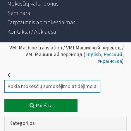
Mokesčių kalendorius
Seminarai
Tarptautinis apmokestinimas
Kontaktai / Apklausa
VMI Machine translation / VMI Машинный перевод /
VMI Машинний переклад (
English
,
Русский
,
Українська
)
Paieška
Kategorijos