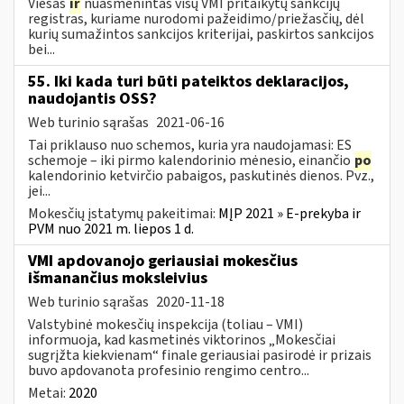
Viešas
ir
nuasmenintas visų VMI pritaikytų sankcijų
registras, kuriame nurodomi pažeidimo/priežasčių, dėl
kurių sumažintos sankcijos kriterijai, paskirtos sankcijos
bei...
55. Iki kada turi būti pateiktos deklaracijos,
naudojantis OSS?
Web turinio sąrašas
2021-06-16
Tai priklauso nuo schemos, kuria yra naudojamasi: ES
schemoje – iki pirmo kalendorinio mėnesio, einančio
po
kalendorinio ketvirčio pabaigos, paskutinės dienos. Pvz.,
jei...
Mokesčių įstatymų pakeitimai:
MĮP 2021 » E-prekyba ir
PVM nuo 2021 m. liepos 1 d.
VMI apdovanojo geriausiai mokesčius
išmanančius moksleivius
Web turinio sąrašas
2020-11-18
Valstybinė mokesčių inspekcija (toliau – VMI)
informuoja, kad kasmetinės viktorinos „Mokesčiai
sugrįžta kiekvienam“ finale geriausiai pasirodė ir prizais
buvo apdovanota profesinio rengimo centro...
Metai:
2020