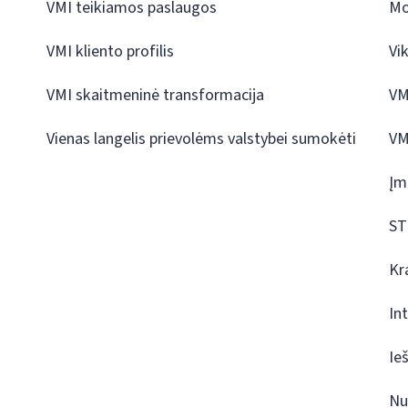
VMI teikiamos paslaugos
Mo
VMI kliento profilis
Vi
VMI skaitmeninė transformacija
VM
Vienas langelis prievolėms valstybei sumokėti
VM
Įm
ST
Kr
In
Ie
Nu