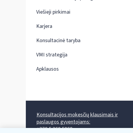
Viešieji pirkimai
Karjera
Konsultacinė taryba
VMI strategija
Apklausos
Konsultacijos mokesčių klausimais ir
paslaugos gyventojams:
+370 5 260 5060