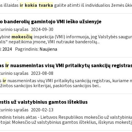
s išlaidas
ir
kokia
tvarka
galite atimti iš individualios žemės ūk
o banderolių gamintojo VMI ieško užsienyje
urinio sąrašas
2024-09-30
ybinė
mokesčių
inspekcija (VMI) informuoja, jog Valstybės saug
lis“ nepatikima įmone, VMI nutraukė banderolių...
:
2024
Pagrindinis:
Naujiena
as
ir
nuasmenintas visų VMI pritaikytų sankcijų registra
urinio sąrašas
2023-08-08
s
ir
nuasmenintas visų VMI pritaikytų sankcijų registras, kuriame 
intos sankcijos kriterijai, paskirtos sankcijos bei...
stis už valstybinius gamtos išteklius
urinio sąrašas
2020-02-13
ndinis teisės aktas - Lietuvos Respublikos mokesčio už valstybini
ojai: Mokesčio už valstybinius gamtos išteklius, išskyrus mokestį