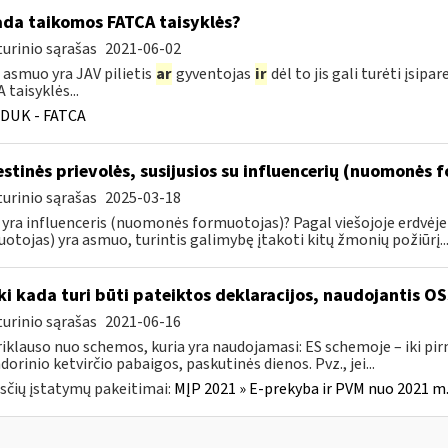
ada taikomos FATCA taisyklės?
urinio sąrašas
2021-06-02
 asmuo yra JAV pilietis
ar
gyventojas
ir
dėl to jis gali turėti įsi
 taisyklės...
DUK - FATCA
stinės prievolės, susijusios su influencerių (nuomonės 
urinio sąrašas
2025-03-18
 yra influenceris (nuomonės formuotojas)? Pagal viešojoje erdvėj
otojas) yra asmuo, turintis galimybę įtakoti kitų žmonių požiūrį..
Iki kada turi būti pateiktos deklaracijos, naudojantis O
urinio sąrašas
2021-06-16
riklauso nuo schemos, kuria yra naudojamasi: ES schemoje – iki p
dorinio ketvirčio pabaigos, paskutinės dienos. Pvz., jei...
čių įstatymų pakeitimai:
MĮP 2021 » E-prekyba ir PVM nuo 2021 m. 