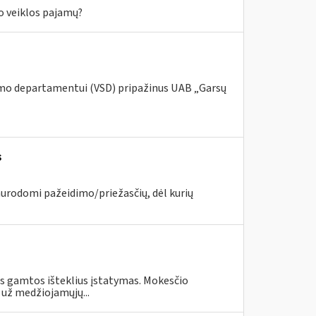
io veiklos pajamų?
umo departamentui (VSD) pripažinus UAB „Garsų
s
nurodomi pažeidimo/priežasčių, dėl kurių
us gamtos išteklius įstatymas. Mokesčio
 už medžiojamųjų...