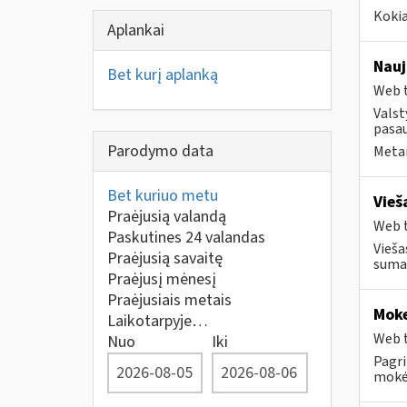
Kokia
Aplankai
Nauj
Bet kurį aplanką
Web t
Valst
pasau
Parodymo data
Metai
Bet kuriuo metu
Vieš
Praėjusią valandą
Web t
Paskutines 24 valandas
Vieša
Praėjusią savaitę
sumaž
Praėjusį mėnesį
Praėjusiais metais
Moke
Laikotarpyje…
Web t
Nuo
Iki
Pagri
mokėt