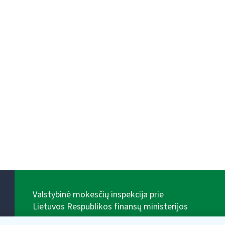
Valstybinė mokesčių inspekcija prie
Lietuvos Respublikos finansų ministerijos
Biudžetinė įstaiga. Juridinio asmens kodas — 188659752,