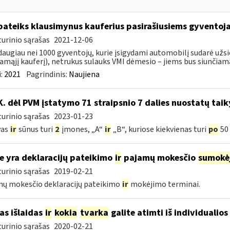
pateiks klausimynus kauferius pasirašiusiems gyventoj
urinio sąrašas
2021-12-06
daugiau nei 1000 gyventojų, kurie įsigydami automobilį sudarė užs
amąjį kauferį), netrukus sulauks VMI dėmesio – jiems bus siunčiama
:
2021
Pagrindinis:
Naujiena
K. dėl PVM įstatymo 71 straipsnio 7 dalies nuostatų tai
urinio sąrašas
2023-01-23
vas
ir
sūnus turi
2
įmones, „A“
ir
„B“, kuriose kiekvienas turi
po
50 
e yra deklaracijų pateikimo
ir
pajamų mokesčio
sumokė
urinio sąrašas
2019-02-21
ų mokesčio deklaracijų pateikimo
ir
mokėjimo terminai.
as išlaidas
ir
kokia
tvarka
galite atimti iš individualios
urinio sąrašas
2020-02-21