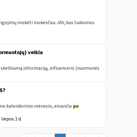
pareigojimų mokėti mokesčius JAV, bus taikomos
formuotojų) veikla
e skelbiamą informaciją, influenceris (nuomonės
.
SS?
irmo kalendorinio mėnesio, einančio
po
liepos 1 d.