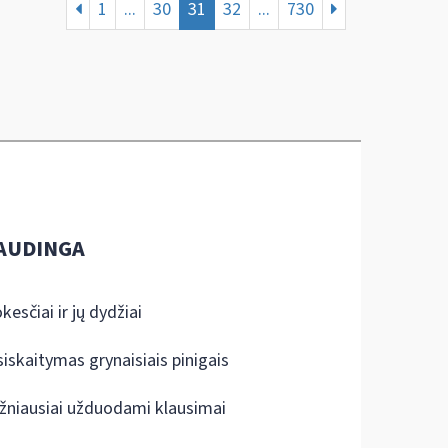
1
...
30
31
32
...
730
AUDINGA
kesčiai ir jų dydžiai
siskaitymas grynaisiais pinigais
žniausiai užduodami klausimai