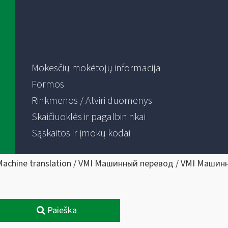
Mokesčių mokėtojų informacija
Formos
Rinkmenos / Atviri duomenys
Skaičiuoklės ir pagalbininkai
Sąskaitos ir įmokų kodai
Machine translation / VMI Машинный перевод / VMI Машин
Paieška