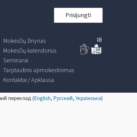
Prisijungti
Mokesčių žinynas
Mokesčių kalendorius
Seminarai
Tarptautinis apmokestinimas
Kontaktai / Apklausa
ний переклад (
English
,
Русский
,
Українська
)