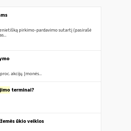
ams
ienietišką pirkimo-pardavimo sutartį (pasirašė
s...
kymo
proc. akcijų. Įmonės...
jimo
terminai?
 žemės ūkio veiklos