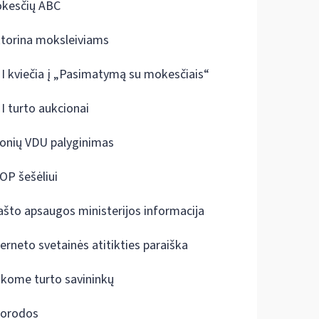
kesčių ABC
ktorina moksleiviams
I kviečia į „Pasimatymą su mokesčiais“
I turto aukcionai
onių VDU palyginimas
OP šešėliui
ašto apsaugos ministerijos informacija
terneto svetainės atitikties paraiška
škome turto savininkų
orodos