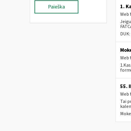
1. K
Paieška
Web t
Jeigu
FATCA
DUK:
Moke
Web t
1.Kas
formu
55. 
Web t
Tai p
kalen
Mokes