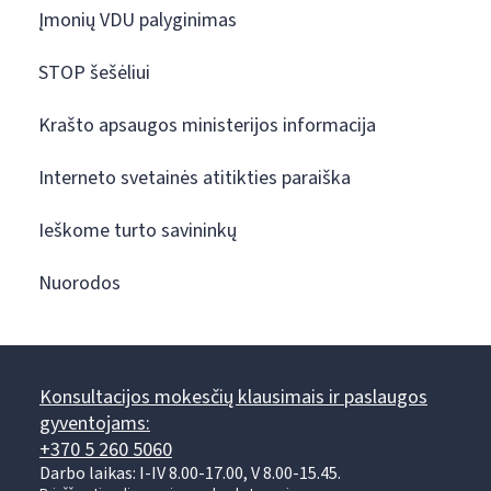
Įmonių VDU palyginimas
STOP šešėliui
Krašto apsaugos ministerijos informacija
Interneto svetainės atitikties paraiška
Ieškome turto savininkų
Nuorodos
Konsultacijos mokesčių klausimais ir paslaugos
gyventojams:
+370 5 260 5060
Darbo laikas: I-IV 8.00-17.00, V 8.00-15.45.