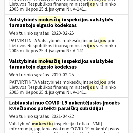
Lietuvos Respublikos finansų ministeri
jos
viršininko
2005 m. liepos 25 d. įsakymu Nr. V-141...
Valstybinės
mokesčių
inspekcijos valstybės
tarnautojo elgesio kodeksas
Web turinio sąrašas
2020-02-25
PATVIRTINTA Valstybinės mokesčių inspekci
jos
prie
Lietuvos Respublikos finansų ministeri
jos
viršininko
2005 m. liepos 25 d. įsakymu Nr. V-141...
Valstybinės
mokesčių
inspekcijos valstybės
tarnautojo elgesio kodeksas
Web turinio sąrašas
2020-02-25
PATVIRTINTA Valstybinės mokesčių inspekci
jos
prie
Lietuvos Respublikos finansų ministeri
jos
viršininko
2005 m. liepos 25 d. įsakymu Nr. V-141...
Labiausiai nuo COVID-19 nukentėjusios įmonės
kviečiamos pateikti paraišką subsidijai
Web turinio sąrašas
2021-04-22
Valstybinė
mokesčių
inspekcija (toliau – VMI)
informuoja, jog labiausiai nuo COVID-19 nukentėjusios