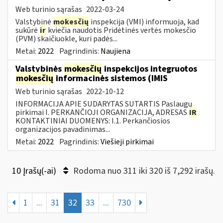
Web turinio sąrašas
2022-03-24
Valstybinė
mokesčių
inspekcija (VMI) informuoja, kad
sukūrė
ir
kviečia naudotis Pridėtinės vertės mokesčio
(PVM) skaičiuokle, kuri padės...
Metai:
2022
Pagrindinis:
Naujiena
Valstybinės
mokesčių
inspekcijos integruotos
mokesčių
informacinės sistemos (IMIS
Web turinio sąrašas
2022-10-12
INFORMACIJA APIE SUDARYTAS SUTARTIS Paslaugų
pirkimai I. PERKANČIOJI ORGANIZACIJA, ADRESAS
IR
KONTAKTINIAI DUOMENYS: I.1. Perkančiosios
organizacijos pavadinimas...
Metai:
2022
Pagrindinis:
Viešieji pirkimai
10 Įrašų(-ai)
Rodoma nuo 311 iki 320 iš 7,292 irašų.
1
...
31
32
33
...
730