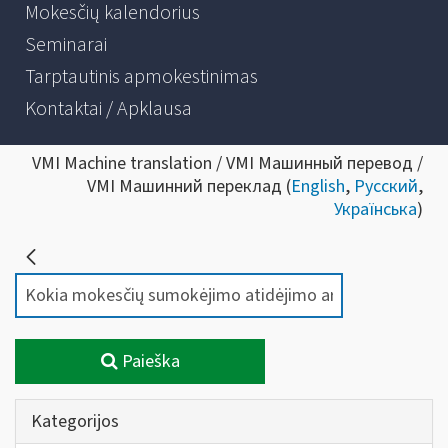
Mokesčių kalendorius
Seminarai
Tarptautinis apmokestinimas
Kontaktai / Apklausa
VMI Machine translation / VMI Машинный перевод /
VMI Машинний переклад (
English
,
Русский
,
Українська
)
Paieška
Kategorijos