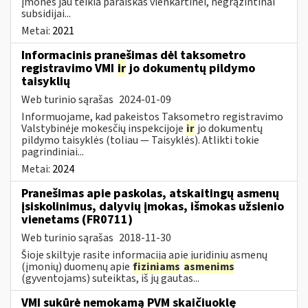
įmonės jau teikia paraiškas vienkartinei, negrąžintinai
subsidijai...
Metai:
2021
Informacinis pranešimas dėl taksometro
registravimo VMI
ir
jo dokumentų pildymo
taisyklių
Web turinio sąrašas
2024-01-09
Informuojame, kad pakeistos Taksometro registravimo
Valstybinėje mokesčių inspekcijoje
ir
jo dokumentų
pildymo taisyklės (toliau — Taisyklės). Atlikti tokie
pagrindiniai...
Metai:
2024
Pranešimas apie paskolas, atskaitingų asmenų
įsiskolinimus, dalyvių įmokas, išmokas užsienio
vienetams (FR0711)
Web turinio sąrašas
2018-11-30
Šioje skiltyje rasite informaciją apie juridinių asmenų
(įmonių) duomenų apie
fiziniams
asmenims
(gyventojams) suteiktas, iš jų gautas...
VMI sukūrė nemokamą PVM skaičiuoklę