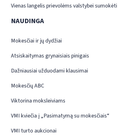
Vienas langelis prievolėms valstybei sumokėti
NAUDINGA
Mokesčiai ir jų dydžiai
Atsiskaitymas grynaisiais pinigais
Dažniausiai užduodami klausimai
Mokesčių ABC
Viktorina moksleiviams
VMI kviečia į „Pasimatymą su mokesčiais“
VMI turto aukcionai