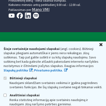
Prieššventinę dieną - viena valanda trumpiau.
Kiekvieno mėnesio antrą penktadienį 8.00 val. - 12.00 val.
Mano VMI
Paklausimas per
Valstybinė mokesčių inspekcija prie Lietuvos
U
Respublikos finansų ministerijos
Šioje svetainėje naudojami slapukai
(angl. cookies). Būtinieji
slapukai įdiegiami automatiškai ir jiems nėra reikalingas Jūsų
Biudžetinė įstaiga. Juridinio asmens kodas — 188659752,
sutikimas. Taip pat galite sutikti ir su kitų slapukų naudojimu. Savo
adresas: Vasario 16-osios g. 14, 01107 Vilnius, Lietuva, el.paštas:
sutikimą bet kada galėsite atšaukti pakeisdami interneto naršyklės
vmi@vmi.lt
, E. pristatymo dėžutės adresas 188659752
nustatymus ir ištrindami įrašytus slapukus. Daugiau informacijos
Duomenys apie Valstybinę mokesčių inspekciją prie Lietuvos
Slapukų politika
;
Privatumo politika.
Respublikos finansų ministerijos kaupiami ir saugomi Juridinių
asmenų registre
Būtinieji slapukai
Naudojami sklandžiam svetainės veikimui ir įgalina pagrindines
svetainės funkcijas. Be šių slapukų svetainė negali tinkamai veikti.
Analitiniai slapukai
Renka statistinę informaciją apie svetainės naudojimą ir
naudojami Jūsų naršymo patirties gerinimui.