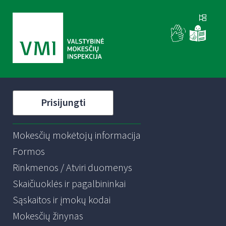
Prisijungti
Mokesčių mokėtojų informacija
Formos
Rinkmenos / Atviri duomenys
Skaičiuoklės ir pagalbininkai
Sąskaitos ir įmokų kodai
Mokesčių žinynas