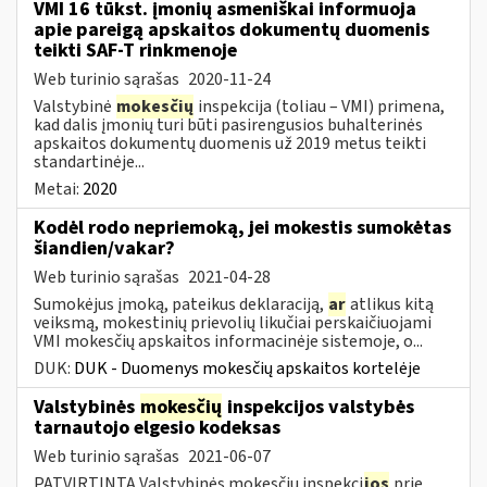
VMI 16 tūkst. įmonių asmeniškai informuoja
apie pareigą apskaitos dokumentų duomenis
teikti SAF-T rinkmenoje
Web turinio sąrašas
2020-11-24
Valstybinė
mokesčių
inspekcija (toliau – VMI) primena,
kad dalis įmonių turi būti pasirengusios buhalterinės
apskaitos dokumentų duomenis už 2019 metus teikti
standartinėje...
Metai:
2020
Kodėl rodo nepriemoką, jei mokestis sumokėtas
šiandien/vakar?
Web turinio sąrašas
2021-04-28
Sumokėjus įmoką, pateikus deklaraciją,
ar
atlikus kitą
veiksmą, mokestinių prievolių likučiai perskaičiuojami
VMI mokesčių apskaitos informacinėje sistemoje, o...
DUK:
DUK - Duomenys mokesčių apskaitos kortelėje
Valstybinės
mokesčių
inspekcijos valstybės
tarnautojo elgesio kodeksas
Web turinio sąrašas
2021-06-07
PATVIRTINTA Valstybinės mokesčių inspekci
jos
prie