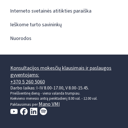
Interneto svetainės atitikties paraiška
Ieškome turto savininkų
Nuorodos
Konsultacijos mokesčių klausimais ir paslaugos
gyventojams:
+370 5 260 5060
Darbo laikas: I-IV 8.00-17.00, V 8.00-15.45.
Prieššventinę dieną - viena valanda trumpiau.
Kiekvieno mėnesio antrą penktadienį 8.00 val. - 12.00 val.
Mano VMI
Paklausimas per