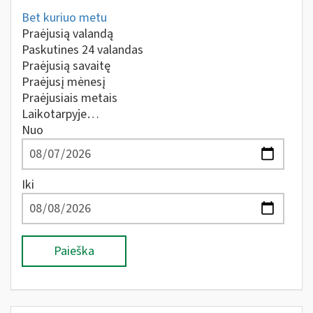
Bet kuriuo metu
Praėjusią valandą
Paskutines 24 valandas
Praėjusią savaitę
Praėjusį mėnesį
Praėjusiais metais
Laikotarpyje…
Nuo
Iki
Paieška