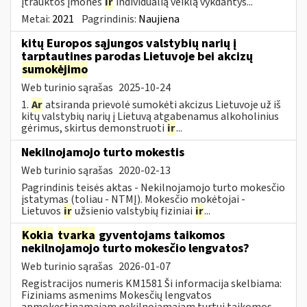
įtrauktos įmonės
ir
individualią veiklą vykdantys...
Metai:
2021
Pagrindinis:
Naujiena
kitų Europos sąjungos valstybių narių į
tarptautines parodas Lietuvoje bei akcizų
sumokėjimo
Web turinio sąrašas
2025-10-24
1.
Ar
atsiranda prievolė sumokėti akcizus Lietuvoje už iš
kitų valstybių narių į Lietuvą atgabenamus alkoholinius
gėrimus, skirtus demonstruoti
ir
...
Nekilnojamojo turto mokestis
Web turinio sąrašas
2020-02-13
Pagrindinis teisės aktas - Nekilnojamojo turto mokesčio
įstatymas (toliau - NTMĮ). Mokesčio mokėtojai -
Lietuvos
ir
užsienio valstybių fiziniai
ir
...
Kokia
tvarka
gyventojams taikomos
nekilnojamojo turto mokesčio lengvatos?
Web turinio sąrašas
2026-01-07
Registracijos numeris KM1581 Ši informacija skelbiama:
Fiziniams asmenims Mokesčių lengvatos
apmokestinamajam nekilnojamajam turtui taikomos