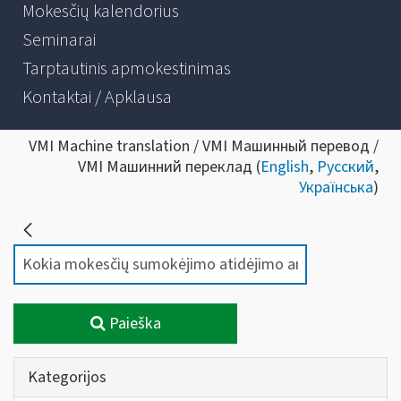
Mokesčių kalendorius
Seminarai
Tarptautinis apmokestinimas
Kontaktai / Apklausa
VMI Machine translation / VMI Машинный перевод /
VMI Машинний переклад (
English
,
Русский
,
Українська
)
Paieška
Kategorijos