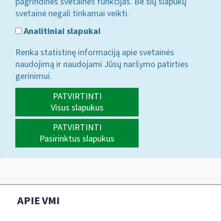
pagrindines svetainės funkcijas. Be šių slapukų
svetainė negali tinkamai veikti.
Analitiniai slapukai
Renka statistinę informaciją apie svetainės
naudojimą ir naudojami Jūsų naršymo patirties
gerinimui.
PATVIRTINTI
Visus slapukus
PATVIRTINTI
Pasirinktus slapukus
APIE VMI