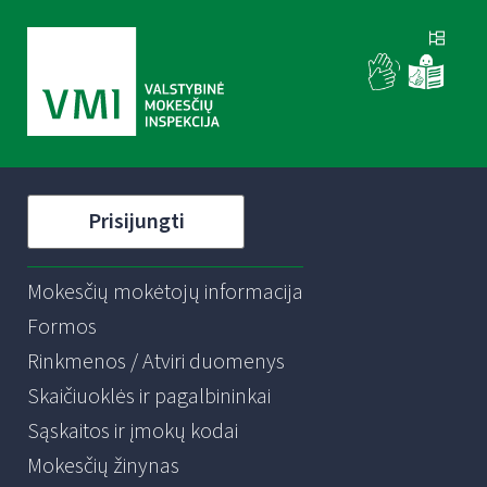
Prisijungti
Mokesčių mokėtojų informacija
Formos
Rinkmenos / Atviri duomenys
Skaičiuoklės ir pagalbininkai
Sąskaitos ir įmokų kodai
Mokesčių žinynas