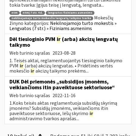
tokia tvarka: Įgijus teisę į lengvatą, lengvata...
ntm
ntmį 7 str. 4 d.
lengvatos fiziniams asmenims
Mokesčių
nekilnojamojo turto mokesčio lengvatų taikymo tvarka
žinyno kategorijos:
Nekilnojamojo turto mokestis »
Lengvatos (7 str.) » Fiziniams asmenims
Dėl tiesioginio PVM
ir
(arba) akcizų lengvatų
taikymo
Web turinio sąrašas
2023-08-28
1. Teisės aktai, reglamentuojantys tiesioginio taikymo
PVM
ir
(arba) akcizų lengvatas. • Pridėtinės vertės
mokesčio
ir
akcizų taikymo prekėms...
DUK Dėl priemonės „subsidijos įmonėms,
veikiančioms itin paveiktuose sektoriuose“
Web turinio sąrašas
2022-11-16
1.Koks teisės aktas reglamentuoja subsidijų skyrimą
įmonėms? Subsidijų įmonėms, veikiančioms itin
paveiktuose sektoriuose, lėšų skyrimo
ir
administravimo tvarkos aprašas...