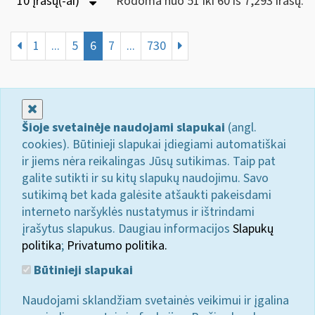
10 Įrašų(-ai)
Rodoma nuo 51 iki 60 iš 7,293 irašų.
1
...
5
6
7
...
730
Uždaryti
Šioje svetainėje naudojami slapukai
(angl.
cookies). Būtinieji slapukai įdiegiami automatiškai
ir jiems nėra reikalingas Jūsų sutikimas. Taip pat
galite sutikti ir su kitų slapukų naudojimu. Savo
sutikimą bet kada galėsite atšaukti pakeisdami
interneto naršyklės nustatymus ir ištrindami
įrašytus slapukus. Daugiau informacijos
Slapukų
politika
;
Privatumo politika.
Būtinieji slapukai
Naudojami sklandžiam svetainės veikimui ir įgalina