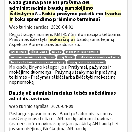
Kada galima pateikti prašymą dėl
administracinių baudų
sumokėjimo
išdėstymo
?...
Kokia
prašymo pateikimo
tvarka
ir
koks sprendimo priėmimo terminas?
Web turinio sąrašas
2026-04-01
Registracijos numeris KM1457 Ši informacija skelbiama:
Prašymas išdėstyti
mokesčių
ar
baudų sumokėjimą
Aspektas Komentaras Susidūrus su...
atidėjimas
išdėstymas
nauda
mokestinė nepriemoka
administracinis nusižengimas
maį 88 str.
mokestinės paskolos sutartis
bauda už administracinį nusižengimą
supaprastintas procesas
Mokesčių žinyno kategorijos:
Prašymai, pažymos ir
mokėjimo duomenys » Pažymų užsakymas ir prašymų
teikimas » Prašymas atidėti arba išdėstyti mokestinę
nepriemoką
Baudų už administracinius teisės pažeidimus
administravimas
Web turinio sąrašas
2020-04-09
Paslaugos pavadinimas - Baudų už administracinius
nusižengimus (toliau — AN baudų) administravimas
(asmens informavimas apie jam paskirtą AN baudą bei
jos sumokėjimą, išieškojimą, AN baudų...