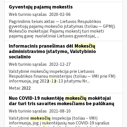
Gyventojų pajamų mokestis
Web turinio sąrašas
2020-02-06
Pagrindinis teisės aktas — Lietuvos Respublikos
gyventojų pajamų mokesčio įstatymas (toliau — GPMĮ).
Mokesčio mokėtojai: Pajamų mokestį turi mokėti
pajamų gavę: nuolatiniai Lietuvos gyventojai, ...
Informacinis pranešimas dėl
Mokesčių
administravimo įstatymo, Valstybinio
socialinio
Web turinio sąrašas
2022-12-27
Valstybinė mokesčių inspekcija prie Lietuvos
Respublikos finansų ministerijos (toliau — VMI prie FM)
informuoja, jog 202
2
-1
2
-13 įstatymu Nr....
Metai:
2022
Nuo COVID-19 nukentėję
mokesčių
mokėtojai
dar turi tris savaites mokesčiams be palūkanų
Web turinio sąrašas
2021-08-10
Valstybinė
mokesčių
inspekcija (toliau – VMI)
informuoja, jog į nukentėjusių nuo COVID-19 sąrašus