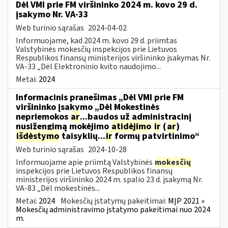
Dėl VMI prie FM viršininko 2024 m. kovo 29 d.
įsakymo Nr. VA-33
Web turinio sąrašas
2024-04-02
Informuojame, kad 2024 m. kovo 29 d. priimtas
Valstybinės mokesčių inspekcijos prie Lietuvos
Respublikos finansų ministerijos viršininko įsakymas Nr.
VA-33 „Dėl Elektroninio kvito naudojimo...
Metai:
2024
Informacinis pranešimas „Dėl VMI prie FM
viršininko įsakymo „Dėl Mokestinės
nepriemokos
ar
...baudos už administracinį
nusižengimą mokėjimo
atidėjimo
ir
(
ar
)
išdėstymo
taisyklių...
ir
formų patvirtinimo“
Web turinio sąrašas
2024-10-28
Informuojame apie priimtą Valstybinės
mokesčių
inspekcijos prie Lietuvos Respublikos finansų
ministerijos viršininko 2024 m. spalio 23 d. įsakymą Nr.
VA-83 „Dėl mokestinės...
Metai:
2024
Mokesčių įstatymų pakeitimai:
MĮP 2021 »
Mokesčių administravimo įstatymo pakeitimai nuo 2024
m.