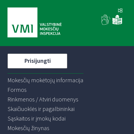
Prisijungti
Mokesčių mokėtojų informacija
Formos
Rinkmenos / Atviri duomenys
Skaičiuoklės ir pagalbininkai
Sąskaitos ir įmokų kodai
Mokesčių žinynas