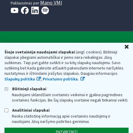
Mano VMI
Paklausimas per
Valstybinė mokesčių inspekcija prie Lietuvos
U
Respublikos finansų ministerijos
Šioje svetainėje naudojami slapukai
(angl. cookies). Būtinieji
slapukai įdiegiami automatiškai ir jiems nėra reikalingas Jūsų
Biudžetinė įstaiga. Juridinio asmens kodas — 188659752,
sutikimas. Taip pat galite sutikti ir su kitų slapukų naudojimu. Savo
adresas: Vasario 16-osios g. 14, 01107 Vilnius, Lietuva, el.paštas:
sutikimą bet kada galėsite atšaukti pakeisdami interneto naršyklės
vmi@vmi.lt
, E. pristatymo dėžutės adresas 188659752
nustatymus ir ištrindami įrašytus slapukus. Daugiau informacijos
Duomenys apie Valstybinę mokesčių inspekciją prie Lietuvos
Slapukų politika
;
Privatumo politika.
Respublikos finansų ministerijos kaupiami ir saugomi Juridinių
asmenų registre
Būtinieji slapukai
Naudojami sklandžiam svetainės veikimui ir įgalina pagrindines
svetainės funkcijas. Be šių slapukų svetainė negali tinkamai veikti.
Analitiniai slapukai
Renka statistinę informaciją apie svetainės naudojimą ir
naudojami Jūsų naršymo patirties gerinimui.
PATVIRTINTI