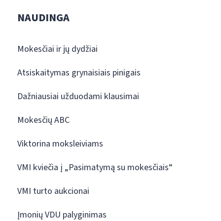
NAUDINGA
Mokesčiai ir jų dydžiai
Atsiskaitymas grynaisiais pinigais
Dažniausiai užduodami klausimai
Mokesčių ABC
Viktorina moksleiviams
VMI kviečia į „Pasimatymą su mokesčiais“
VMI turto aukcionai
Įmonių VDU palyginimas