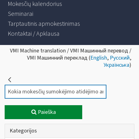
Mokesčių kalendorius
Seminarai
Tarptautinis apmokestinimas
Kontaktai / Apklausa
VMI Machine translation / VMI Машинный перевод /
VMI Машинний переклад (
English
,
Русский
,
Українська
)
Paieška
Kategorijos