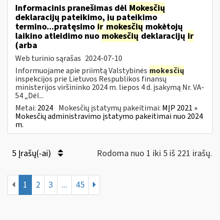
Informacinis pranešimas dėl
Mokesčių
deklaracijų pateikimo, jų pateikimo
termino...pratęsimo
ir
mokesčių
mokėtojų
laikino atleidimo nuo
mokesčių
deklaracijų
ir
(arba
Web turinio sąrašas
2024-07-10
Informuojame apie priimtą Valstybinės
mokesčių
inspekcijos prie Lietuvos Respublikos finansų
ministerijos viršininko 2024 m. liepos 4 d. įsakymą Nr. VA-
54 „Dėl...
Metai:
2024
Mokesčių įstatymų pakeitimai:
MĮP 2021 »
Mokesčių administravimo įstatymo pakeitimai nuo 2024
m.
5 Įrašų(-ai)
Rodoma nuo 1 iki 5 iš 221 irašų.
1
2
3
...
45