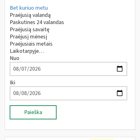
Bet kuriuo metu
Praėjusią valandą
Paskutines 24 valandas
Praėjusią savaitę
Praėjusį mėnesį
Praėjusiais metais
Laikotarpyje…
Nuo
Iki
Paieška