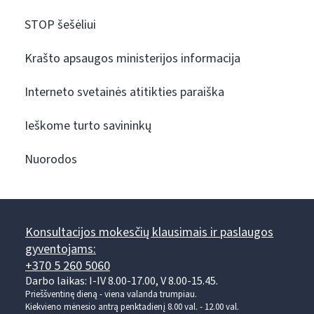
STOP šešėliui
Krašto apsaugos ministerijos informacija
Interneto svetainės atitikties paraiška
Ieškome turto savininkų
Nuorodos
Konsultacijos mokesčių klausimais ir paslaugos
gyventojams:
+370 5 260 5060
Darbo laikas: I-IV 8.00-17.00, V 8.00-15.45.
Prieššventinę dieną - viena valanda trumpiau.
Kiekvieno mėnesio antrą penktadienį 8.00 val. - 12.00 val.