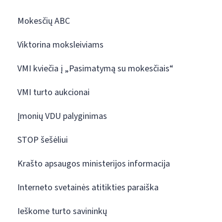
Mokesčių ABC
Viktorina moksleiviams
VMI kviečia į „Pasimatymą su mokesčiais“
VMI turto aukcionai
Įmonių VDU palyginimas
STOP šešėliui
Krašto apsaugos ministerijos informacija
Interneto svetainės atitikties paraiška
Ieškome turto savininkų