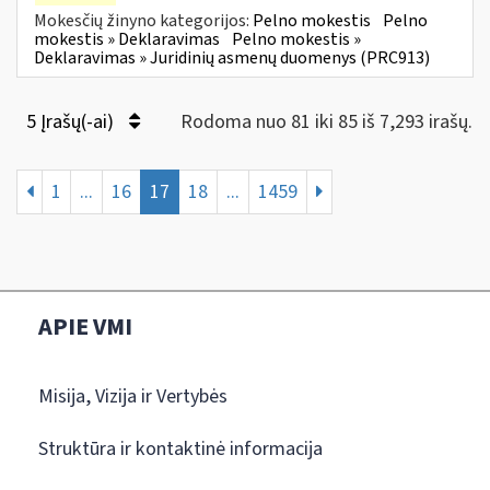
Mokesčių žinyno kategorijos:
Pelno mokestis
Pelno
mokestis » Deklaravimas
Pelno mokestis »
Deklaravimas » Juridinių asmenų duomenys (PRC913)
5 Įrašų(-ai)
Rodoma nuo 81 iki 85 iš 7,293 irašų.
1
...
16
17
18
...
1459
APIE VMI
Misija, Vizija ir Vertybės
Struktūra ir kontaktinė informacija