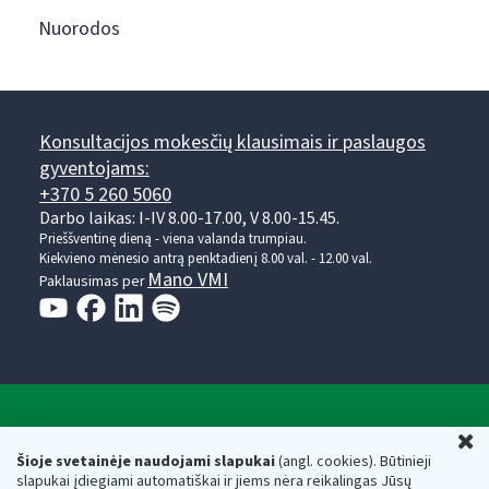
Nuorodos
Konsultacijos mokesčių klausimais ir paslaugos
gyventojams:
+370 5 260 5060
Darbo laikas: I-IV 8.00-17.00, V 8.00-15.45.
Prieššventinę dieną - viena valanda trumpiau.
Kiekvieno mėnesio antrą penktadienį 8.00 val. - 12.00 val.
Mano VMI
Paklausimas per
Valstybinė mokesčių inspekcija prie Lietuvos
U
Respublikos finansų ministerijos
Šioje svetainėje naudojami slapukai
(angl. cookies). Būtinieji
slapukai įdiegiami automatiškai ir jiems nėra reikalingas Jūsų