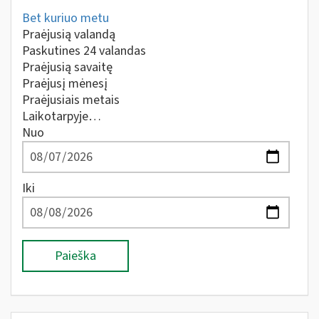
Bet kuriuo metu
Praėjusią valandą
Paskutines 24 valandas
Praėjusią savaitę
Praėjusį mėnesį
Praėjusiais metais
Laikotarpyje…
Nuo
Iki
Paieška