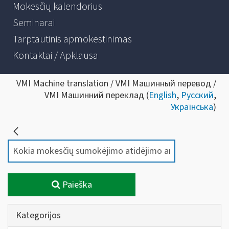
Mokesčių kalendorius
Seminarai
Tarptautinis apmokestinimas
Kontaktai / Apklausa
VMI Machine translation / VMI Машинный перевод /
VMI Машинний переклад (
English
,
Русский
,
Українська
)
Paieška
Kategorijos