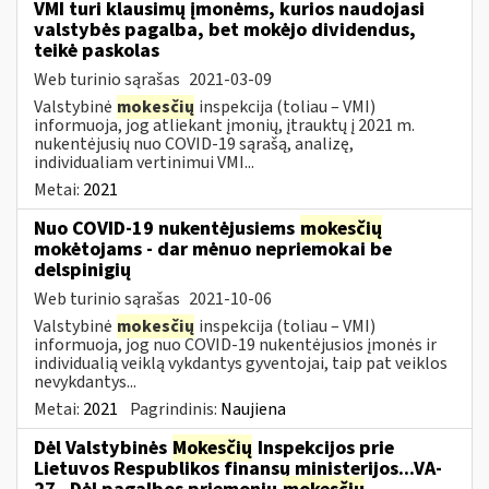
VMI turi klausimų įmonėms, kurios naudojasi
valstybės pagalba, bet mokėjo dividendus,
teikė paskolas
Web turinio sąrašas
2021-03-09
Valstybinė
mokesčių
inspekcija (toliau – VMI)
informuoja, jog atliekant įmonių, įtrauktų į 2021 m.
nukentėjusių nuo COVID-19 sąrašą, analizę,
individualiam vertinimui VMI...
Metai:
2021
Nuo COVID-19 nukentėjusiems
mokesčių
mokėtojams - dar mėnuo nepriemokai be
delspinigių
Web turinio sąrašas
2021-10-06
Valstybinė
mokesčių
inspekcija (toliau – VMI)
informuoja, jog nuo COVID-19 nukentėjusios įmonės ir
individualią veiklą vykdantys gyventojai, taip pat veiklos
nevykdantys...
Metai:
2021
Pagrindinis:
Naujiena
Dėl Valstybinės
Mokesčių
Inspekcijos prie
Lietuvos Respublikos finansų ministerijos...VA-