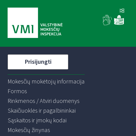
Prisijungti
Mokesčių mokėtojų informacija
Formos
Rinkmenos / Atviri duomenys
Skaičiuoklės ir pagalbininkai
Sąskaitos ir įmokų kodai
Mokesčių žinynas