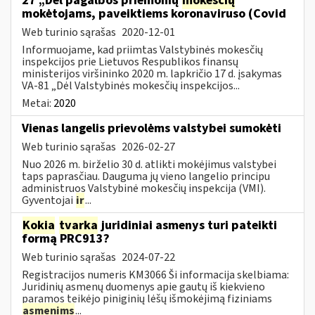
27 „Dėl pagalbos priemonių
mokesčių
mokėtojams, paveiktiems koronaviruso (Covid
Web turinio sąrašas
2020-12-01
Informuojame, kad priimtas Valstybinės mokesčių
inspekcijos prie Lietuvos Respublikos finansų
ministerijos viršininko 2020 m. lapkričio 17 d. įsakymas
VA-81 „Dėl Valstybinės mokesčių inspekcijos...
Metai:
2020
Vienas langelis prievolėms valstybei sumokėti
Web turinio sąrašas
2026-02-27
Nuo 2026 m. birželio 30 d. atlikti mokėjimus valstybei
taps paprasčiau. Dauguma jų vieno langelio principu
administruos Valstybinė mokesčių inspekcija (VMI).
Gyventojai
ir
...
Kokia
tvarka
juridiniai asmenys turi pateikti
formą PRC913?
Web turinio sąrašas
2024-07-22
Registracijos numeris KM3066 Ši informacija skelbiama:
Juridinių asmenų duomenys apie gautų iš kiekvieno
paramos teikėjo piniginių lėšų išmokėjimą fiziniams
asmenims
...