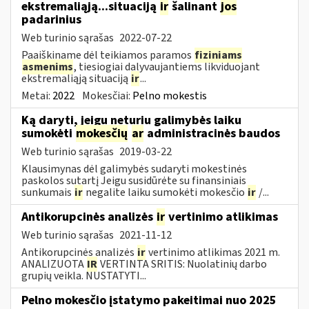
ekstremaliąją...situaciją
ir
šalinant
jos
padarinius
Web turinio sąrašas
2022-07-22
Paaiškiname dėl teikiamos paramos
fiziniams
asmenims
, tiesiogiai dalyvaujantiems likviduojant
ekstremaliąją situaciją
ir
...
Metai:
2022
Mokesčiai:
Pelno mokestis
Ką daryti, jeigu neturiu galimybės laiku
sumokėti
mokesčių
ar
administracinės baudos
Web turinio sąrašas
2019-03-22
Klausimynas dėl galimybės sudaryti mokestinės
paskolos sutartį Jeigu susidūrėte su finansiniais
sunkumais
ir
negalite laiku sumokėti mokesčio
ir
/...
Antikorupcinės analizės
ir
vertinimo atlikimas
Web turinio sąrašas
2021-11-12
Antikorupcinės analizės
ir
vertinimo atlikimas 2021 m.
ANALIZUOTA
IR
VERTINTA SRITIS: Nuolatinių darbo
grupių veikla. NUSTATYTI...
Pelno mokesčio įstatymo pakeitimai nuo 2025