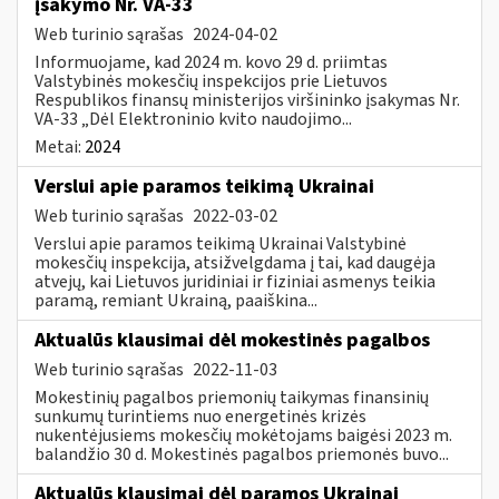
įsakymo Nr. VA-33
Web turinio sąrašas
2024-04-02
Informuojame, kad 2024 m. kovo 29 d. priimtas
Valstybinės mokesčių inspekcijos prie Lietuvos
Respublikos finansų ministerijos viršininko įsakymas Nr.
VA-33 „Dėl Elektroninio kvito naudojimo...
Metai:
2024
Verslui apie paramos teikimą Ukrainai
Web turinio sąrašas
2022-03-02
Verslui apie paramos teikimą Ukrainai Valstybinė
mokesčių inspekcija, atsižvelgdama į tai, kad daugėja
atvejų, kai Lietuvos juridiniai ir fiziniai asmenys teikia
paramą, remiant Ukrainą, paaiškina...
Aktualūs klausimai dėl mokestinės pagalbos
Web turinio sąrašas
2022-11-03
Mokestinių pagalbos priemonių taikymas finansinių
sunkumų turintiems nuo energetinės krizės
nukentėjusiems mokesčių mokėtojams baigėsi 2023 m.
balandžio 30 d. Mokestinės pagalbos priemonės buvo...
Aktualūs klausimai dėl paramos Ukrainai