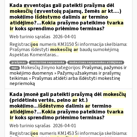
Kada gyventojas gali pateikti prašymą dėl
mokesčių
(gyventojų pajamų, žemės
ar
kt....)
mokėjimo
išdėstymo
dalimis
ar
termino
atidėjimo
?...
Kokia
prašymo pateikimo
tvarka
ir
koks sprendimo priėmimo terminas?
Web turinio sąrašas
2026-04-01
Registraci
jos
numeris KM3150 Ši informacija skelbiama:
Prašymas išdėstyti
mokesčių
ar
baudų sumokėjimą
Aspektas Komentaras...
prašymas
mokestinė nepriemoka
mokestinės nepriemokos atidėjimas
Mokesčių žinyno kategorijos:
Prašymai, pažymos ir
mps
mokėjimo duomenys » Pažymų užsakymas ir prašymų
teikimas » Prašymas atidėti arba išdėstyti mokestinę
nepriemoką
Kada įmonė gali pateikti prašymą dėl
mokesčių
(pridėtinės vertės, pelno
ar
kt.)
mokėjimo...
išdėstymo
dalimis
ar
termino
atidėjimo
?...
Kokia
prašymo pateikimo
tvarka
ir
koks sprendimo priėmimo terminas?
Web turinio sąrašas
2026-04-01
Registraci
jos
numeris KM1453 Ši informacija skelbiama: