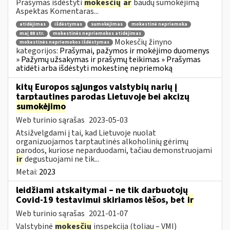
Prašymas išdėstyti
mokesčių
ar
baudų sumokėjimą
Aspektas Komentaras...
atidėjimas
išdėstymas
sumokėjimas
mokestinė nepriemoka
maį 88 str.
mokestinės nepriemokos atidėjimas
Mokesčių žinyno
mokestinės nepriemokos išdėstymas
kategorijos:
Prašymai, pažymos ir mokėjimo duomenys
» Pažymų užsakymas ir prašymų teikimas » Prašymas
atidėti arba išdėstyti mokestinę nepriemoką
kitų Europos sąjungos valstybių narių į
tarptautines parodas Lietuvoje bei akcizų
sumokėjimo
Web turinio sąrašas
2023-05-03
Atsižvelgdami į tai, kad Lietuvoje nuolat
organizuojamos tarptautinės alkoholinių gėrimų
parodos, kuriose neparduodami, tačiau demonstruojami
ir
degustuojami ne tik...
Metai:
2023
leidžiami atskaitymai – ne tik darbuotojų
Covid-19 testavimui skiriamos lėšos, bet
ir
Web turinio sąrašas
2021-01-07
Valstybinė
mokesčių
inspekcija (toliau – VMI)