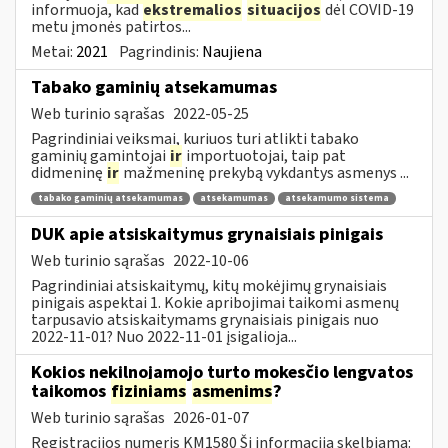
informuoja, kad
ekstremalios
situacijos
dėl COVID-19
metu įmonės patirtos...
Metai:
2021
Pagrindinis:
Naujiena
Tabako gaminių atsekamumas
Web turinio sąrašas
2022-05-25
Pagrindiniai veiksmai, kuriuos turi atlikti tabako
gaminių gamintojai
ir
importuotojai, taip pat
didmeninę
ir
mažmeninę prekybą vykdantys asmenys ...
tabako gaminių atsekamumas
atsekamumas
atsekamumo sistema
DUK apie atsiskaitymus grynaisiais pinigais
Web turinio sąrašas
2022-10-06
Pagrindiniai atsiskaitymų, kitų mokėjimų grynaisiais
pinigais aspektai 1. Kokie apribojimai taikomi asmenų
tarpusavio atsiskaitymams grynaisiais pinigais nuo
2022-11-01? Nuo 2022-11-01 įsigalioja...
Kokios nekilnojamojo turto mokesčio lengvatos
taikomos
fiziniams
asmenims
?
Web turinio sąrašas
2026-01-07
Registracijos numeris KM1580 Ši informacija skelbiama: