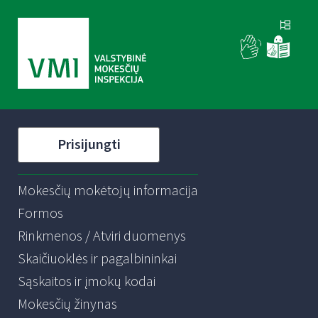
Prisijungti
Mokesčių mokėtojų informacija
Formos
Rinkmenos / Atviri duomenys
Skaičiuoklės ir pagalbininkai
Sąskaitos ir įmokų kodai
Mokesčių žinynas