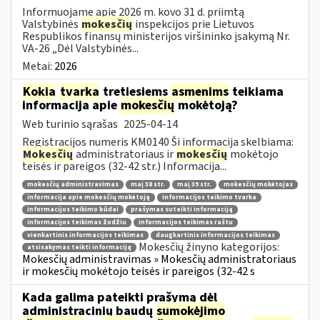
Informuojame apie 2026 m. kovo 31 d. priimtą
Valstybinės
mokesčių
inspekcijos prie Lietuvos
Respublikos finansų ministerijos viršininko įsakymą Nr.
VA-26 „Dėl Valstybinės...
Metai:
2026
Kokia
tvarka
tretiesiems
asmenims
teikiama
informacija apie
mokesčių
mokėtoją?
Web turinio sąrašas
2025-04-14
Registracijos numeris KM0140 Ši informacija skelbiama:
Mokesčių
administratoriaus ir
mokesčių
mokėtojo
teisės ir pareigos (32-42 str.) Informacija...
mokesčių administravimas
maį 38 str.
maį 39 str.
mokesčių mokėtojas
informacija apie mokesčių mokėtoją
informacijos teikimo tvarka
informacijos teikimo būdai
prašymas suteikti informaciją
informacijos teikimas žodžiu
informacijos teikimas raštu
vienkartinis informacijos teikimas
daugkartinis informacijos teikimas
Mokesčių žinyno kategorijos:
atsisakymas teikti informaciją
Mokesčių administravimas » Mokesčių administratoriaus
ir mokesčių mokėtojo teisės ir pareigos (32-42 s
Kada galima pateikti prašymą dėl
administracinių baudų
sumokėjimo