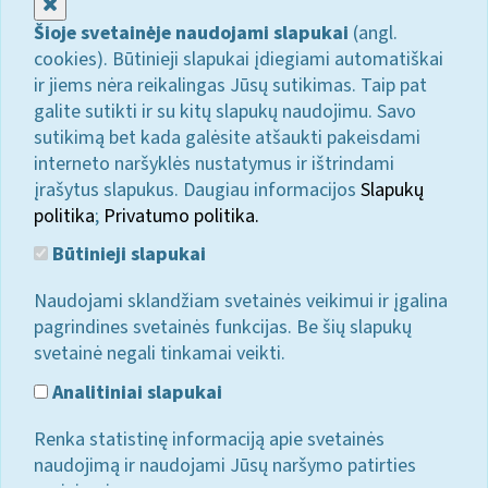
Uždaryti
Šioje svetainėje naudojami slapukai
(angl.
cookies). Būtinieji slapukai įdiegiami automatiškai
ir jiems nėra reikalingas Jūsų sutikimas. Taip pat
galite sutikti ir su kitų slapukų naudojimu. Savo
sutikimą bet kada galėsite atšaukti pakeisdami
interneto naršyklės nustatymus ir ištrindami
įrašytus slapukus. Daugiau informacijos
Slapukų
politika
;
Privatumo politika.
Būtinieji slapukai
Naudojami sklandžiam svetainės veikimui ir įgalina
pagrindines svetainės funkcijas. Be šių slapukų
svetainė negali tinkamai veikti.
Analitiniai slapukai
Renka statistinę informaciją apie svetainės
naudojimą ir naudojami Jūsų naršymo patirties