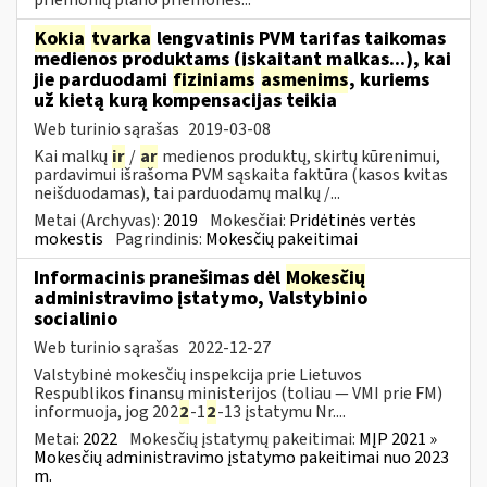
Kokia
tvarka
lengvatinis PVM tarifas taikomas
medienos produktams (įskaitant malkas...), kai
jie parduodami
fiziniams
asmenims
, kuriems
už kietą kurą kompensacijas teikia
Web turinio sąrašas
2019-03-08
Kai malkų
ir
/
ar
medienos produktų, skirtų kūrenimui,
pardavimui išrašoma PVM sąskaita faktūra (kasos kvitas
neišduodamas), tai parduodamų malkų /...
Metai (Archyvas):
2019
Mokesčiai:
Pridėtinės vertės
mokestis
Pagrindinis:
Mokesčių pakeitimai
Informacinis pranešimas dėl
Mokesčių
administravimo įstatymo, Valstybinio
socialinio
Web turinio sąrašas
2022-12-27
Valstybinė mokesčių inspekcija prie Lietuvos
Respublikos finansų ministerijos (toliau — VMI prie FM)
informuoja, jog 202
2
-1
2
-13 įstatymu Nr....
Metai:
2022
Mokesčių įstatymų pakeitimai:
MĮP 2021 »
Mokesčių administravimo įstatymo pakeitimai nuo 2023
m.