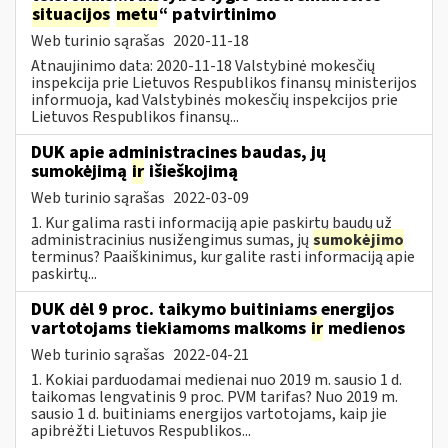
situacijos
metu
“ patvirtinimo
Web turinio sąrašas
2020-11-18
Atnaujinimo data: 2020-11-18 Valstybinė mokesčių
inspekcija prie Lietuvos Respublikos finansų ministerijos
informuoja, kad Valstybinės mokesčių inspekcijos prie
Lietuvos Respublikos finansų...
DUK apie administracines baudas, jų
sumokėjimą
ir
išieškojimą
Web turinio sąrašas
2022-03-09
1. Kur galima rasti informaciją apie paskirtų baudų už
administracinius nusižengimus sumas, jų
sumokėjimo
terminus? Paaiškinimus, kur galite rasti informaciją apie
paskirtų...
DUK dėl 9 proc. taikymo buitiniams energijos
vartotojams tiekiamoms malkoms
ir
medienos
Web turinio sąrašas
2022-04-21
1. Kokiai parduodamai medienai nuo 2019 m. sausio 1 d.
taikomas lengvatinis 9 proc. PVM tarifas? Nuo 2019 m.
sausio 1 d. buitiniams energijos vartotojams, kaip jie
apibrėžti Lietuvos Respublikos...