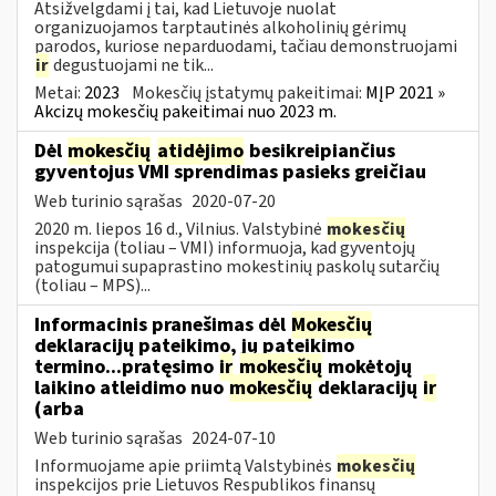
Atsižvelgdami į tai, kad Lietuvoje nuolat
organizuojamos tarptautinės alkoholinių gėrimų
parodos, kuriose neparduodami, tačiau demonstruojami
ir
degustuojami ne tik...
Metai:
2023
Mokesčių įstatymų pakeitimai:
MĮP 2021 »
Akcizų mokesčių pakeitimai nuo 2023 m.
Dėl
mokesčių
atidėjimo
besikreipiančius
gyventojus VMI sprendimas pasieks greičiau
Web turinio sąrašas
2020-07-20
2020 m. liepos 16 d., Vilnius. Valstybinė
mokesčių
inspekcija (toliau – VMI) informuoja, kad gyventojų
patogumui supaprastino mokestinių paskolų sutarčių
(toliau – MPS)...
Informacinis pranešimas dėl
Mokesčių
deklaracijų pateikimo, jų pateikimo
termino...pratęsimo
ir
mokesčių
mokėtojų
laikino atleidimo nuo
mokesčių
deklaracijų
ir
(arba
Web turinio sąrašas
2024-07-10
Informuojame apie priimtą Valstybinės
mokesčių
inspekcijos prie Lietuvos Respublikos finansų