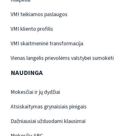
VMI teikiamos paslaugos
VMI kliento profilis
VMI skaitmeninė transformacija
Vienas langelis prievolėms valstybei sumokėti
NAUDINGA
Mokesčiai ir jų dydžiai
Atsiskaitymas grynaisiais pinigais
Dažniausiai užduodami klausimai
Mokesčių ABC