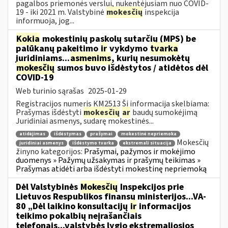
pagalbos priemonės verslui, nukentėjusiam nuo COVID-
19 - iki 2021 m. Valstybinė
mokesčių
inspekcija
informuoja, jog...
Kokia
mokestinių paskolų sutarčių (MPS) be
palūkanų pakeitimo
ir
vykdymo
tvarka
juridiniams...
asmenims
, kurių nesumokėtų
mokesčių
sumos buvo išdėstytos / atidėtos dėl
COVID-19
Web turinio sąrašas
2025-01-29
Registracijos numeris KM2513 Ši informacija skelbiama:
Prašymas išdėstyti
mokesčių
ar
baudų sumokėjimą
Juridiniai asmenys, sudarę mokestinės...
atidėjimas
išdėstymas
prašymai
mokestinė nepriemoka
Mokesčių
juridiniai asmenys
išdėstymo tvarka
ekstremali situacija
žinyno kategorijos:
Prašymai, pažymos ir mokėjimo
duomenys » Pažymų užsakymas ir prašymų teikimas »
Prašymas atidėti arba išdėstyti mokestinę nepriemoką
Dėl Valstybinės
Mokesčių
Inspekcijos prie
Lietuvos Respublikos finansų ministerijos...VA-
80 „Dėl laikino konsultacijų
ir
informacijos
teikimo pokalbių neįrašančiais
telefonais...valstybės lygio ekstremaliosios