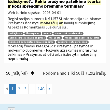
išdėstymo
?...
Kokia
prašymo pateikimo
tvarka
ir
koks sprendimo priėmimo terminas?
Web turinio sąrašas
2026-04-01
Registracijos numeris KM1457 Ši informacija skelbiama:
Prašymas išdėstyti
mokesčių
ar
baudų sumokėjimą
Aspektas Komentaras Susidūrus su...
atidėjimas
išdėstymas
nauda
mokestinė nepriemoka
administracinis nusižengimas
maį 88 str.
mokestinės paskolos sutartis
bauda už administracinį nusižengimą
supaprastintas procesas
Mokesčių žinyno kategorijos:
Prašymai, pažymos ir
mokėjimo duomenys » Pažymų užsakymas ir prašymų
teikimas » Prašymas atidėti arba išdėstyti mokestinę
nepriemoką
50 Įrašų(-ai)
Rodoma nuo 1 iki 50 iš 7,292 irašų.
1
2
3
...
146