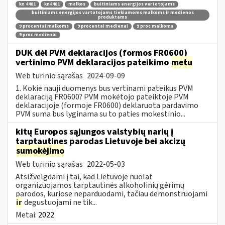
kn 4401
kn4401
malkos
buitiniams energijos vartotojams
buitiniams energijos vartotojams tiekiamoms malkoms ir medienos
produktams
9 procentai malkoms
9 procentai medienai
9 proc malkoms
9 proc medienai
DUK dėl PVM deklaracijos (formos FR0600)
vertinimo PVM deklaracijos pateikimo
metu
Web turinio sąrašas
2024-09-09
1. Kokie nauji duomenys bus vertinami pateikus PVM
deklaraciją FR0600? PVM mokėtojo pateiktoje PVM
deklaracijoje (formoje FR0600) deklaruota pardavimo
PVM suma bus lyginama su to paties mokestinio...
kitų Europos sąjungos valstybių narių į
tarptautines parodas Lietuvoje bei akcizų
sumokėjimo
Web turinio sąrašas
2022-05-03
Atsižvelgdami į tai, kad Lietuvoje nuolat
organizuojamos tarptautinės alkoholinių gėrimų
parodos, kuriose neparduodami, tačiau demonstruojami
ir
degustuojami ne tik...
Metai:
2022