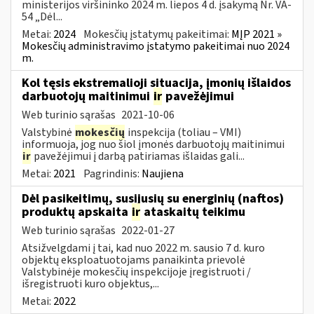
ministerijos viršininko 2024 m. liepos 4 d. įsakymą Nr. VA-
54 „Dėl...
Metai:
2024
Mokesčių įstatymų pakeitimai:
MĮP 2021 »
Mokesčių administravimo įstatymo pakeitimai nuo 2024
m.
Kol tęsis ekstremalioji situacija, įmonių išlaidos
darbuotojų maitinimui
ir
pavežėjimui
Web turinio sąrašas
2021-10-06
Valstybinė
mokesčių
inspekcija (toliau – VMI)
informuoja, jog nuo šiol įmonės darbuotojų maitinimui
ir
pavežėjimui į darbą patiriamas išlaidas gali...
Metai:
2021
Pagrindinis:
Naujiena
Dėl pasikeitimų, susijusių su energinių (naftos)
produktų apskaita
ir
ataskaitų teikimu
Web turinio sąrašas
2022-01-27
Atsižvelgdami į tai, kad nuo 2022 m. sausio 7 d. kuro
objektų eksploatuotojams panaikinta prievolė
Valstybinėje mokesčių inspekcijoje įregistruoti /
išregistruoti kuro objektus,...
Metai:
2022