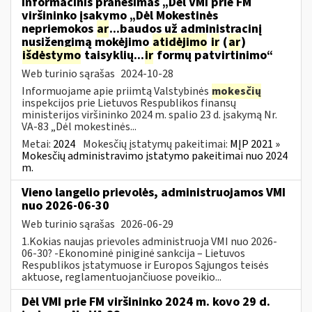
Informacinis pranešimas „Dėl VMI prie FM
viršininko įsakymo „Dėl Mokestinės
nepriemokos
ar
...baudos už administracinį
nusižengimą mokėjimo
atidėjimo
ir
(
ar
)
išdėstymo
taisyklių...
ir
formų patvirtinimo“
Web turinio sąrašas
2024-10-28
Informuojame apie priimtą Valstybinės
mokesčių
inspekcijos prie Lietuvos Respublikos finansų
ministerijos viršininko 2024 m. spalio 23 d. įsakymą Nr.
VA-83 „Dėl mokestinės...
Metai:
2024
Mokesčių įstatymų pakeitimai:
MĮP 2021 »
Mokesčių administravimo įstatymo pakeitimai nuo 2024
m.
Vieno langelio prievolės, administruojamos VMI
nuo 2026-06-30
Web turinio sąrašas
2026-06-29
1.Kokias naujas prievoles administruoja VMI nuo 2026-
06-30? -Ekonominė piniginė sankcija – Lietuvos
Respublikos įstatymuose ir Europos Sąjungos teisės
aktuose, reglamentuojančiuose poveikio...
Dėl VMI prie FM viršininko 2024 m. kovo 29 d.