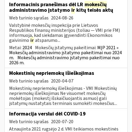
Informacinis pranešimas dėl LR
mokesčių
administravimo įstatymo
ir
kitų teisės aktų
Web turinio sąrašas
2024-08-26
Valstybinė mokesčių inspekcija prie Lietuvos
Respublikos finansų ministerijos (toliau — VMI prie FM)
informuoja, kad siekdamas įgyvendinti Ekonomikos
gaivinimo
ir
atsparumo...
Metai:
2024
Mokesčių įstatymų pakeitimai:
MĮP 2021 »
Mokesčių administravimo įstatymo pakeitimai nuo 2024
m.
Mokesčių administravimo įstatymo pakeitimai nuo
2026 m.
Mokestinių nepriemokų išieškojimas
Web turinio sąrašas
2020-04-07
Mokestinių nepriemokų išieškojimas - VMI Mokestinių
nepriemokų išieškojimas Ne visuomet mokesčių
mokėtojas (mokestį išskaičiuojantis asmuo) gali
įstatymų nustatytais terminais sumokėti mokesčius...
Informacija verslui dėl COVID-19
Web turinio sąrašas
2020-07-20
Atnaujinta 2021 rugsėjo 2 d. VMI teikiamos mokestinės