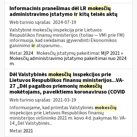
Informacinis pranešimas dėl LR
mokesčių
administravimo įstatymo
ir
kitų teisės aktų
Web turinio sąrašas
2024-07-19
Valstybinė mokesčių inspekcija prie Lietuvos
Respublikos finansų ministerijos (toliau — VMI prie FM)
informuoja, kad siekdamas įgyvendinti Ekonomikos
gaivinimo
ir
atsparumo...
Metai:
2024
Mokesčių įstatymų pakeitimai:
MĮP 2021 »
Mokesčių administravimo įstatymo pakeitimai nuo 2024
m.
Dėl Valstybinės
mokesčių
inspekcijos prie
Lietuvos Respublikos finansų ministerijos...VA-
27 „Dėl pagalbos priemonių
mokesčių
mokėtojams, paveiktiems koronaviruso (COVID
Web turinio sąrašas
2021-03-19
Informuojame, kad priimtas Valstybinės
mokesčių
inspekcijos prie Lietuvos Respublikos finansų
ministerijos viršininko 2021 m. kovo 4 d. įsakymas Nr. VA-
14 „Dėl Valstybinės...
Metai:
2021