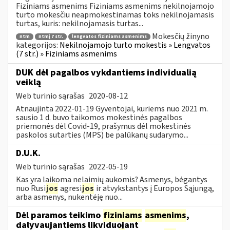
Fiziniams asmenims Fiziniams asmenims nekilnojamojo
turto mokesčiu neapmokestinamas toks nekilnojamasis
turtas, kuris: nekilnojamasis turtas...
Mokesčių žinyno
ntm
ntmį 7 str.
lengvatos fiziniams asmenims
kategorijos:
Nekilnojamojo turto mokestis » Lengvatos
(7 str.) » Fiziniams asmenims
DUK dėl pagalbos vykdantiems individualią
veiklą
Web turinio sąrašas
2020-08-12
Atnaujinta 2022-01-19 Gyventojai, kuriems nuo 2021 m.
sausio 1 d. buvo taikomos mokestinės pagalbos
priemonės dėl Covid-19, prašymus dėl mokestinės
paskolos sutarties (MPS) be palūkanų sudarymo...
D.U.K.
Web turinio sąrašas
2022-05-19
Kas yra laikoma nelaimių aukomis? Asmenys, bėgantys
nuo Rusi
jos
agresi
jos
ir atvykstantys į Europos Sąjungą,
arba asmenys, nukentėję nuo...
Dėl paramos teikimo
fiziniams
asmenims
,
dalyvaujantiems likviduojant