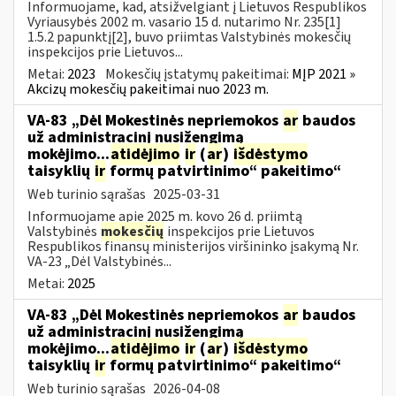
Informuojame, kad, atsižvelgiant į Lietuvos Respublikos
Vyriausybės 2002 m. vasario 15 d. nutarimo Nr. 235[1]
1.5.2 papunktį[2], buvo priimtas Valstybinės mokesčių
inspekcijos prie Lietuvos...
Metai:
2023
Mokesčių įstatymų pakeitimai:
MĮP 2021 »
Akcizų mokesčių pakeitimai nuo 2023 m.
VA-83 „Dėl Mokestinės nepriemokos
ar
baudos
už administracinį nusižengimą
mokėjimo...
atidėjimo
ir
(
ar
)
išdėstymo
taisyklių
ir
formų patvirtinimo“ pakeitimo“
Web turinio sąrašas
2025-03-31
Informuojame apie 2025 m. kovo 26 d. priimtą
Valstybinės
mokesčių
inspekcijos prie Lietuvos
Respublikos finansų ministerijos viršininko įsakymą Nr.
VA-23 „Dėl Valstybinės...
Metai:
2025
VA-83 „Dėl Mokestinės nepriemokos
ar
baudos
už administracinį nusižengimą
mokėjimo...
atidėjimo
ir
(
ar
)
išdėstymo
taisyklių
ir
formų patvirtinimo“ pakeitimo“
Web turinio sąrašas
2026-04-08