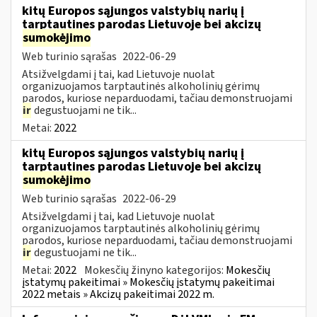
kitų Europos sąjungos valstybių narių į
tarptautines parodas Lietuvoje bei akcizų
sumokėjimo
Web turinio sąrašas
2022-06-29
Atsižvelgdami į tai, kad Lietuvoje nuolat
organizuojamos tarptautinės alkoholinių gėrimų
parodos, kuriose neparduodami, tačiau demonstruojami
ir
degustuojami ne tik...
Metai:
2022
kitų Europos sąjungos valstybių narių į
tarptautines parodas Lietuvoje bei akcizų
sumokėjimo
Web turinio sąrašas
2022-06-29
Atsižvelgdami į tai, kad Lietuvoje nuolat
organizuojamos tarptautinės alkoholinių gėrimų
parodos, kuriose neparduodami, tačiau demonstruojami
ir
degustuojami ne tik...
Metai:
2022
Mokesčių žinyno kategorijos:
Mokesčių
įstatymų pakeitimai » Mokesčių įstatymų pakeitimai
2022 metais » Akcizų pakeitimai 2022 m.