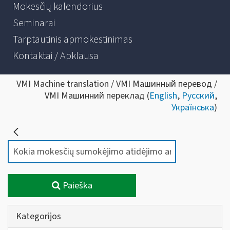
Mokesčių kalendorius
Seminarai
Tarptautinis apmokestinimas
Kontaktai / Apklausa
VMI Machine translation / VMI Машинный перевод /
VMI Машинний переклад (
English
,
Русский
,
Українська
)
Paieška
Kategorijos