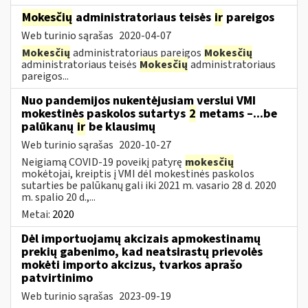
Mokesčių
administratoriaus teisės
ir
pareigos
Web turinio sąrašas
2020-04-07
Mokesčių
administratoriaus pareigos
Mokesčių
administratoriaus teisės
Mokesčių
administratoriaus
pareigos...
Nuo pandemijos nukentėjusiam verslui VMI
mokestinės paskolos sutartys
2
metams –...be
palūkanų
ir
be klausimų
Web turinio sąrašas
2020-10-27
Neigiamą COVID-19 poveikį patyrę
mokesčių
mokėtojai, kreiptis į VMI dėl mokestinės paskolos
sutarties be palūkanų gali iki 2021 m. vasario 28 d. 2020
m. spalio 20 d.,...
Metai:
2020
Dėl importuojamų akcizais apmokestinamų
prekių gabenimo, kad neatsirastų prievolės
mokėti importo akcizus, tvarkos aprašo
patvirtinimo
Web turinio sąrašas
2023-09-19