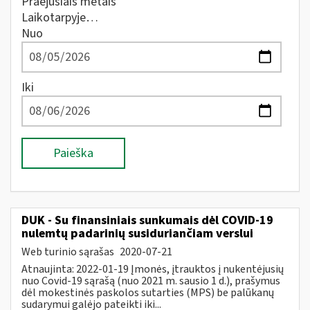
Praėjusiais metais
Laikotarpyje…
Nuo
Iki
Paieška
DUK - Su finansiniais sunkumais dėl COVID-19
nulemtų padarinių susiduriančiam verslui
Web turinio sąrašas
2020-07-21
Atnaujinta: 2022-01-19 Įmonės, įtrauktos į nukentėjusių
nuo Covid-19 sąrašą (nuo 2021 m. sausio 1 d.), prašymus
dėl mokestinės paskolos sutarties (MPS) be palūkanų
sudarymui galėjo pateikti iki...