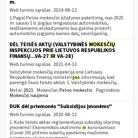
m.
Web turinio sąrašas
2024-08-12
1.Pagal Pelno mokesčio įstatymo pakeitimą, nuo 2025
m. sausio 1 d. įsigijus lengvuosius automobilius,
leidžiamiems atskaitymams bus galima priskirti
automobilio įsigijimo kainos dalį, neviršijančią...
DĖL TEISĖS AKTŲ (VALSTYBINĖS
MOKESČIŲ
INSPEKCIJOS PRIE LIETUVOS RESPUBLIKOS
FINANSŲ...VA-27
IR
VA-28)
Web turinio sąrašas
2021-04-13
Valstybinė mokesčių inspekcija prie Lietuvos
Respublikos finansų ministeri
jos
informuoja, kad
parengė šiuos teisės aktus: 1. Valstybinės mokesčių...
Metai:
2021
Mokesčiai:
Pelno mokestis
Pagrindinis:
Mokesčio naujiena
DUK dėl priemonės "Subsidijos įmonėms"
Web turinio sąrašas
2020-08-12
1. Koks teisės aktas reglamentuoja subsidijų skyrimą
įmonėms? Ekonomikos skatinimo
ir
koronaviruso
(Covid-19) plitimo sukeltų pasekmių mažinimo
priemonių plano priemonės...