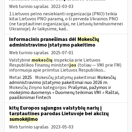
Web turinio sąrašas
2022-03-03
1.Lietuvos pelno nesiekianti organizacija (PNO) teikia
kitai Lietuvos PNO paramą, o ši perveda Ukrainos PNO
(ne tarptautinei organizacijai, ne Lietuvių bendruomenei
Ukrainoje). Ar laikysime, kad...
Informacinis pranešimas dėl
Mokesčių
administravimo įstatymo pakeitimo
Web turinio sąrašas
2025-07-01
Valstybinė
mokesčių
inspekcija prie Lietuvos
Respublikos finansų ministeri
jos
(toliau — VMI prie FM)
informuoja apie priimtus Lietuvos Respublikos...
Metai:
2025
Mokesčių įstatymų pakeitimai:
Mokesčių
administravimo įstatymo pakeitimai nuo 2026 m.
Mokesčių žinyno kategorijos:
Prašymai, pažymos ir
mokėjimo duomenys » Duomenų teikimas VMI » Raštai,
paaiškinimai Fintech
kitų Europos sąjungos valstybių narių į
tarptautines parodas Lietuvoje bei akcizų
sumokėjimo
Web turinio sąrašas
2023-05-03