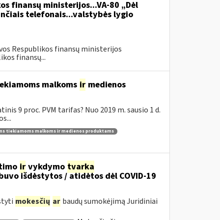
os finansų ministerijos...VA-80 „Dėl
čiais telefonais...valstybės lygio
vos Respublikos finansų ministerijos
kos finansų...
 tiekiamoms malkoms
ir
medienos
inis 9 proc. PVM tarifas? Nuo 2019 m. sausio 1 d.
s...
ams tiekiamoms malkoms ir medienos produktams
itimo
ir
vykdymo
tvarka
uvo išdėstytos / atidėtos dėl COVID-19
styti
mokesčių
ar
baudų sumokėjimą Juridiniai