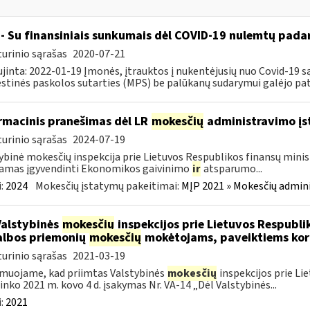
- Su finansiniais sunkumais dėl COVID-19 nulemtų padar
urinio sąrašas
2020-07-21
jinta: 2022-01-19 Įmonės, įtrauktos į nukentėjusių nuo Covid-19 są
tinės paskolos sutarties (MPS) be palūkanų sudarymui galėjo pateik
rmacinis pranešimas dėl LR
mokesčių
administravimo į
urinio sąrašas
2024-07-19
ybinė mokesčių inspekcija prie Lietuvos Respublikos finansų minist
amas įgyvendinti Ekonomikos gaivinimo
ir
atsparumo...
:
2024
Mokesčių įstatymų pakeitimai:
MĮP 2021 » Mokesčių admin
Valstybinės
mokesčių
inspekcijos prie Lietuvos Respublik
lbos priemonių
mokesčių
mokėtojams, paveiktiems kor
urinio sąrašas
2021-03-19
muojame, kad priimtas Valstybinės
mokesčių
inspekcijos prie Li
ninko 2021 m. kovo 4 d. įsakymas Nr. VA-14 „Dėl Valstybinės...
:
2021