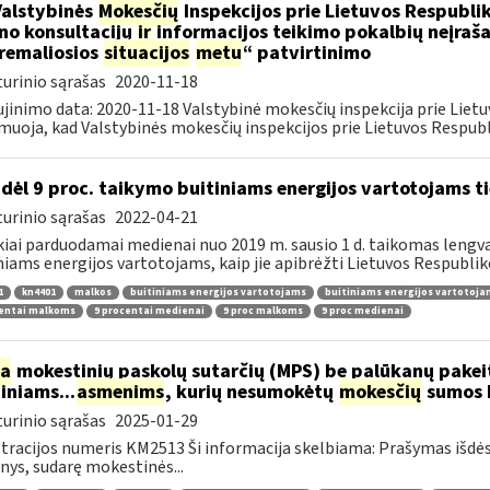
Valstybinės
Mokesčių
Inspekcijos prie Lietuvos Respublik
ino konsultacijų
ir
informacijos teikimo pokalbių neįrašan
remaliosios
situacijos
metu
“ patvirtinimo
urinio sąrašas
2020-11-18
jinimo data: 2020-11-18 Valstybinė mokesčių inspekcija prie Lietu
muoja, kad Valstybinės mokesčių inspekcijos prie Lietuvos Respubli
dėl 9 proc. taikymo buitiniams energijos vartotojams
urinio sąrašas
2022-04-21
kiai parduodamai medienai nuo 2019 m. sausio 1 d. taikomas lengvat
niams energijos vartotojams, kaip jie apibrėžti Lietuvos Respubliko
1
kn4401
malkos
buitiniams energijos vartotojams
buitiniams energijos vartotoj
centai malkoms
9 procentai medienai
9 proc malkoms
9 proc medienai
ia
mokestinių paskolų sutarčių (MPS) be palūkanų pake
diniams...
asmenims
, kurių nesumokėtų
mokesčių
sumos b
urinio sąrašas
2025-01-29
tracijos numeris KM2513 Ši informacija skelbiama: Prašymas išdė
ys, sudarę mokestinės...