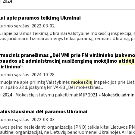
:
2024
lui apie paramos teikimą Ukrainai
urinio sąrašas
2022-03-02
ui apie paramos teikimą Ukrainai Valstybinė mokesčių inspekcija, a
vos juridiniai ir fiziniai asmenys teikia paramą, remiant Ukrainą, pa
rmacinis pranešimas „Dėl VMI prie FM viršininko įsakym
.baudos už administracinį nusižengimą mokėjimo
atidėj
irtinimo“
urinio sąrašas
2024-10-28
muojame apie priimtą Valstybinės
mokesčių
inspekcijos prie Lie
m. spalio 23 d. įsakymą Nr. VA-83 „Dėl mokestinės...
:
2024
Mokesčių įstatymų pakeitimai:
MĮP 2021 » Mokesčių admin
alūs klausimai dėl paramos Ukrainai
urinio sąrašas
2022-03-03
tuvos pelno nesiekianti organizacija (PNO) teikia kitai Lietuvos 
autinei organizacijai, ne Lietuvių bendruomenei Ukrainoje). Ar laiky