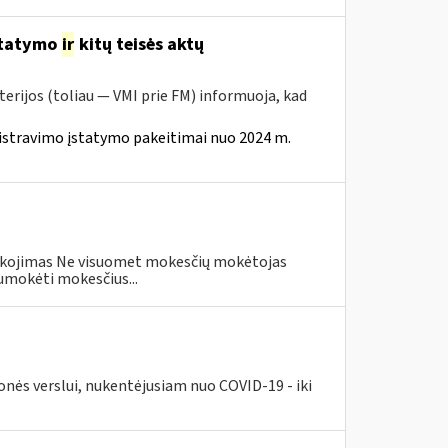
statymo
ir
kitų teisės aktų
erijos (toliau — VMI prie FM) informuoja, kad
istravimo įstatymo pakeitimai nuo 2024 m.
eškojimas Ne visuomet mokesčių mokėtojas
umokėti mokesčius...
nės verslui, nukentėjusiam nuo COVID-19 - iki