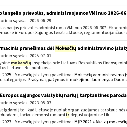
o langelio prievolės, administruojamos VMI nuo 2026-06
urinio sąrašas
2026-06-29
ias naujas prievoles administruoja VMI nuo 2026-06-30? -Ekonomin
ymuose ir Europos Sąjungos teisės aktuose, reglamentuojančiuose 
rmacinis pranešimas dėl
Mokesčių
administravimo įstat
urinio sąrašas
2025-07-01
ybinė
mokesčių
inspekcija prie Lietuvos Respublikos finansų mini
tus Lietuvos Respublikos...
:
2025
Mokesčių įstatymų pakeitimai:
Mokesčių administravimo į
o kategorijos:
Prašymai, pažymos ir mokėjimo duomenys » Duomenų
 Europos sąjungos valstybių narių į tarptautines paroda
urinio sąrašas
2023-05-03
velgdami į tai, kad Lietuvoje nuolat organizuojamos tarptautinės 
rduodami, tačiau demonstruojami
ir
degustuojami ne tik...
:
2023
Mokesčių įstatymų pakeitimai:
MĮP 2021 » Akcizų mokesčių