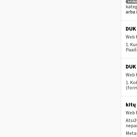
atidė
kateg
arba 
DUK 
Web t
1. Ku
Paaiš
DUK 
Web t
1. Ko
(form
kitų
Web t
Atsiž
nepa
Metai