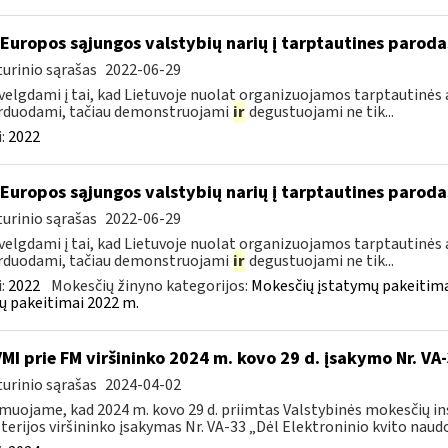
 Europos sąjungos valstybių narių į tarptautines paroda
urinio sąrašas
2022-06-29
velgdami į tai, kad Lietuvoje nuolat organizuojamos tarptautinės 
rduodami, tačiau demonstruojami
ir
degustuojami ne tik...
:
2022
 Europos sąjungos valstybių narių į tarptautines paroda
urinio sąrašas
2022-06-29
velgdami į tai, kad Lietuvoje nuolat organizuojamos tarptautinės 
rduodami, tačiau demonstruojami
ir
degustuojami ne tik...
:
2022
Mokesčių žinyno kategorijos:
Mokesčių įstatymų pakeitima
ų pakeitimai 2022 m.
VMI prie FM viršininko 2024 m. kovo 29 d. įsakymo Nr. VA
urinio sąrašas
2024-04-02
muojame, kad 2024 m. kovo 29 d. priimtas Valstybinės mokesčių in
terijos viršininko įsakymas Nr. VA-33 „Dėl Elektroninio kvito naudo