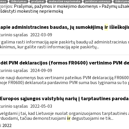
jimas
išdėstymas
prašymai
mokestinė nepriemoka
juridiniai asmenys
išdėstymo
orijos:
Prašymai, pažymos ir mokėjimo duomenys » Pažymų užsaky
išdėstyti mokestinę nepriemoką
apie administracines baudas, jų sumokėjimą
ir
išieškoj
urinio sąrašas
2022-03-09
r galima rasti informaciją apie paskirtų baudų už administraciniu
kinimus, kur galite rasti informaciją apie paskirtų...
dėl PVM deklaracijos (formos FR0600) vertinimo PVM de
urinio sąrašas
2024-09-09
kie nauji duomenys bus vertinami pateikus PVM deklaraciją FR060
oje FR0600) deklaruota pardavimo PVM suma bus lyginama su to p
 Europos sąjungos valstybių narių į tarptautines paroda
urinio sąrašas
2022-05-03
velgdami į tai, kad Lietuvoje nuolat organizuojamos tarptautinės 
rduodami, tačiau demonstruojami
ir
degustuojami ne tik...
:
2022