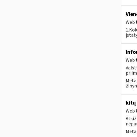
Vien
Web t
1.Kok
įstat
Info
Web t
Valst
priim
Metai
žinyn
kitų
Web t
Atsiž
nepa
Metai