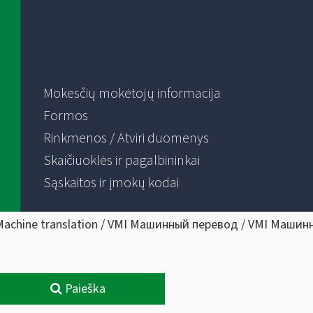
Mokesčių mokėtojų informacija
Formos
Rinkmenos / Atviri duomenys
Skaičiuoklės ir pagalbininkai
Sąskaitos ir įmokų kodai
Machine translation / VMI Машинный перевод / VMI Машин
Paieška