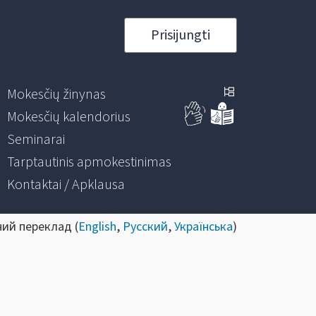
Prisijungti
Mokesčių žinynas
Mokesčių kalendorius
Seminarai
Tarptautinis apmokestinimas
Kontaktai / Apklausa
ний переклад (
English
,
Русский
,
Українська
)