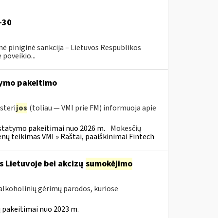
-30
ė piniginė sankcija – Lietuvos Respublikos
poveikio...
ymo pakeitimo
steri
jos
(toliau — VMI prie FM) informuoja apie
statymo pakeitimai nuo 2026 m.
Mokesčių
 teikimas VMI » Raštai, paaiškinimai Fintech
s Lietuvoje bei akcizų
sumokėjimo
alkoholinių gėrimų parodos, kuriose
 pakeitimai nuo 2023 m.