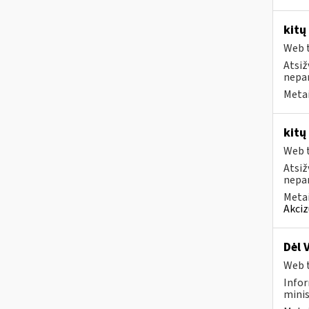
kitų
Web t
Atsiž
nepa
Metai
kitų
Web t
Atsiž
nepa
Metai
Akciz
Dėl 
Web t
Infor
minis