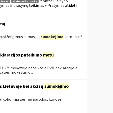
Mokesčių žinyno
 tvarka
ekstremali situacija
mas ir prašymų teikimas » Prašymas atidėti
imą
s nusižengimus sumas, jų
sumokėjimo
terminus?
klaracijos pateikimo
metu
0? PVM mokėtojo pateiktoje PVM deklaracijoje
aties mokestinio...
s Lietuvoje bei akcizų
sumokėjimo
alkoholinių gėrimų parodos, kuriose