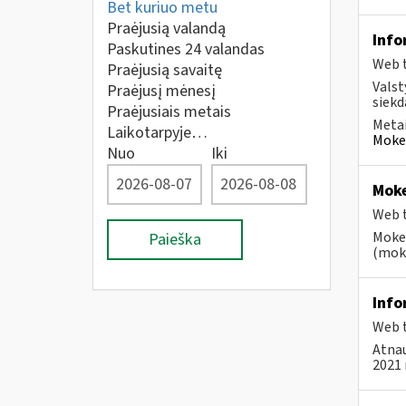
Bet kuriuo metu
Praėjusią valandą
Info
Paskutines 24 valandas
Web t
Praėjusią savaitę
Valst
Praėjusį mėnesį
siekd
Praėjusiais metais
Metai
Laikotarpyje…
Mokes
Nuo
Iki
Moke
Web t
Mokes
Paieška
(moke
Info
Web t
Atnau
2021 