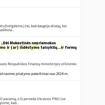
tsižvelgdama į tai, kad daugėja atvejų, kai
aiškina...
o „Dėl Mokestinės nepriemokos
imo
ir
(
ar
)
išdėstymo
taisyklių...
ir
formų
tuvos Respublikos finansų ministerijos viršininko
istravimo įstatymo pakeitimai nuo 2024 m.
PNO paramą, o ši perveda Ukrainos PNO (ne
sime, kad...