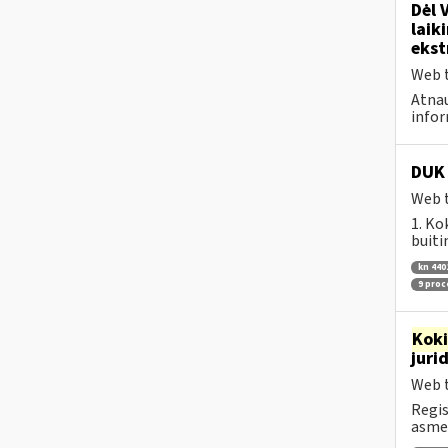
Dėl 
laik
ekst
Web t
Atnau
infor
DUK 
Web t
1. Ko
buiti
kn 440
9 pro
Kok
juri
Web t
Regis
asmen