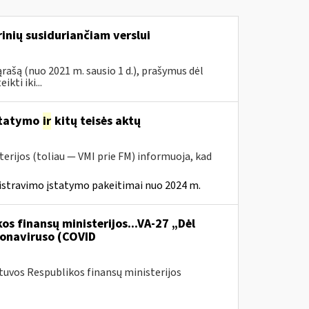
inių susiduriančiam verslui
rašą (nuo 2021 m. sausio 1 d.), prašymus dėl
ti iki...
statymo
ir
kitų teisės aktų
erijos (toliau — VMI prie FM) informuoja, kad
istravimo įstatymo pakeitimai nuo 2024 m.
os finansų ministerijos...VA-27 „Dėl
onaviruso (COVID
etuvos Respublikos finansų ministerijos