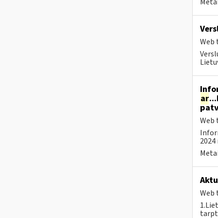
Metai
Vers
Web t
Versl
Lietu
Info
ar
..
patv
Web t
Infor
2024 
Metai
Aktu
Web t
1.Lie
tarpt