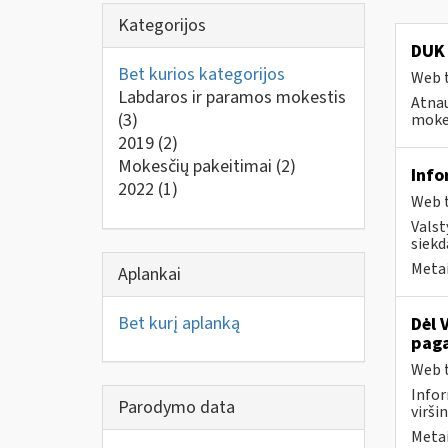
Kategorijos
DUK 
Bet kurios kategorijos
Web t
Labdaros ir paramos mokestis
Atnau
(3)
mokes
2019
(2)
Mokesčių pakeitimai
(2)
Info
2022
(1)
Web t
Valst
siekd
Metai
Aplankai
Bet kurį aplanką
Dėl 
paga
Web t
Infor
Parodymo data
virši
Metai