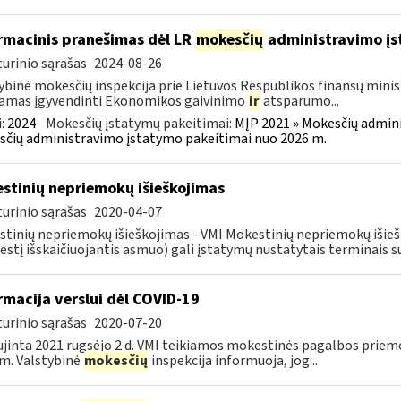
rmacinis pranešimas dėl LR
mokesčių
administravimo į
urinio sąrašas
2024-08-26
ybinė mokesčių inspekcija prie Lietuvos Respublikos finansų minist
amas įgyvendinti Ekonomikos gaivinimo
ir
atsparumo...
:
2024
Mokesčių įstatymų pakeitimai:
MĮP 2021 » Mokesčių admin
čių administravimo įstatymo pakeitimai nuo 2026 m.
stinių nepriemokų išieškojimas
urinio sąrašas
2020-04-07
tinių nepriemokų išieškojimas - VMI Mokestinių nepriemokų iši
stį išskaičiuojantis asmuo) gali įstatymų nustatytais terminais s
rmacija verslui dėl COVID-19
urinio sąrašas
2020-07-20
jinta 2021 rugsėjo 2 d. VMI teikiamos mokestinės pagalbos priemo
m. Valstybinė
mokesčių
inspekcija informuoja, jog...